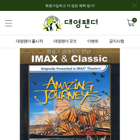
회원가입하고 더 많은 혜택 받기!
0
대영팬더 출시작
대영팬더 굿즈
이벤트
공지사항