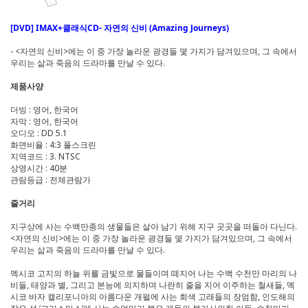
[DVD] IMAX+클래식CD- 자연의 신비 (Amazing Journeys)
- <자연의 신비>에는 이 중 가장 놀라운 광경들 몇 가지가 담겨있으며, 그 속에서
우리는 삶과 죽음의 드라마를 만날 수 있다.
제품사양
더빙 : 영어, 한국어
자막 : 영어, 한국어
오디오 : DD 5.1
화면비율 : 4:3 풀스크린
지역코드 : 3. NTSC
상영시간 : 40분
관람등급 : 전체관람가
줄거리
지구상에 사는 수백만종의 생물들은 살아 남기 위해 지구 곳곳을 떠돌아 다닌다.
<자연의 신비>에는 이 중 가장 놀라운 광경들 몇 가지가 담겨있으며, 그 속에서
우리는 삶과 죽음의 드라마를 만날 수 있다.
멕시코 고지의 하늘 위를 금빛으로 물들이며 떼지어 나는 수백 수천만 마리의 나
비들, 태양과 별, 그리고 본능에 의지하며 나란히 줄을 지어 이주하는 철새들, 멕
시코 바자 캘리포니아의 아름다운 개펄에 사는 회색 고래들의 장엄함, 인도해의