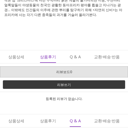
작은 섬 ‘크리스마스’에 사는 수억마리 붉은 게들의 불가사의한 이동, 수천마리
얼룩말들이 야생동물의 천국인 광활한 동아프리카 평야를 휩쓸고 지나가는 광
경… 이밖에도 인간들의 이주에 관한 뿌리를 탐구하기 위해 <자연의 신비>는 아
프리카에 사는 각기 다른 종족들의 과거를 거슬러 올라가본다.
상품상세
상품후기
Q & A
교환·배송·반품
리뷰보드0
리뷰쓰기
등록된 리뷰가 없습니다.
상품상세
상품후기
Q & A
교환·배송·반품