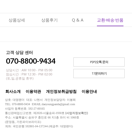
상품상세
상품후기
Q & A
교환·배송·반품
고객 상담 센터
070-8800-9434
카카오톡 문의
상담시간 : AM 10:00 - PM 05:00
1:1문의하기
점심시간 : PM 12:30 - PM 02:00
(토,일,공휴일 휴무)
회사소개
이용약관
개인정보취급방침
이용안내
상호: 대영팬더 대표: 나현서 개인정보담당자: 이봉희
TEL: 070-8800-9434 EMAIL:daeyoungpanda@gmail.com
사업자 등록번호: 592-27-00165
통신판매업신고번호: 제2020-서울송파-1930호
[사업자정보확인]
주소: 서울특별시 송파구 충민로 66 지1층 와이 비 1060호
(문정동, 가든파이브라이프)
계좌: 국민은행 592801-04-137244 (예금주: 대영팬더)