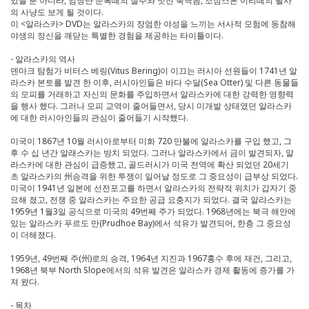
있을 뿐 아니라, 엄청난 순록떼의 질주와 멋진 북극곰, 조심스론 이리떼의 필사
의 사냥도 보게 될 것이다.
이 <알라스카> DVD는 알라스카의 장엄한 야성을 느끼는 서사적 모험에 동참해
야생의 정신을 깨닫는 특별한 경험을 제공하는 타이틀이다.
- 알라스카의 역사
덴마크 탐험가 비터스 베링(Vitus Bering)이 이끄는 러시아 선원들이 1741년 알
라스카 본토를 발견 한 이후, 러시아인들은 바다 수달(Sea Otter) 및 다른 동물들
의 모피를 거래하고 자신의 문화를 주입하면서 알라스카에 대한 강력한 영향력
을 행사 했다. 그러나 모피 교역이 줄어들면서, 당시 미개발 상태였던 알라스카
에 대한 러시아인들의 관심이 줄어들기 시작했다.
미국이 1867년 10월 러시아로부터 미화 720 만불에 알라스카를 구입 했고, 그
후 수 십 년간 알래스카는 방치 되었다. 그러나 알라스카에서 금이 발견되자, 알
라스카에 대한 관심이 급증했고, 골드러시가 미국 전역에 확산 되었던 20세기
초 알라스카의 州승격을 위한 투쟁이 일어날 정도로 그 중요성이 급부상 되었다.
미국이 1941년 일본에 선전포고를 하면서 알라스카의 전략적 위치가 갑자기 중
요해 졌고, 전쟁 중 알라스카는 주요한 공급 요충지가 되었다. 결국 알라스카는
1959년 1월3일 공식으로 미국의 49번째 주가 되었다. 1968년에는 북극 해안에
있는 알라스카 푸르도 만(Prudhoe Bay)에서 석유가 발견되어, 한층 그 중요성
이 더해졌다.
1959년, 49번째 주(州)로의 승격, 1964년 지진과 1967홍수 후에 재건, 그리고,
1968년 북부 North Slope에서의 석유 발견은 알라스카 경제 활동에 증가를 가
져 왔다.
- 목차