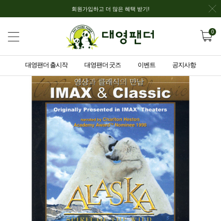
회원가입하고 더 많은 혜택 받기!
0
대영팬더 출시작
대영팬더 굿즈
이벤트
공지사항