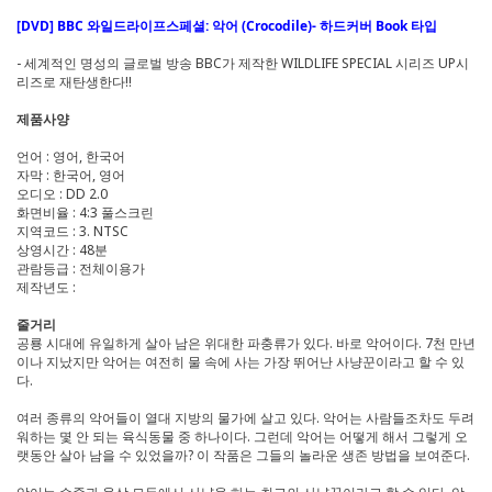
[DVD] BBC 와일드라이프스페셜: 악어 (Crocodile)- 하드커버 Book 타입
-
세계적인 명성의 글로벌 방송 BBC가 제작한 WILDLIFE SPECIAL 시리즈 UP시
리즈로 재탄생한다!!
제품사양
언어 : 영어, 한국어
자막 : 한국어, 영어
오디오 : DD 2.0
화면비율 : 4:3 풀스크린
지역코드 : 3. NTSC
상영시간 : 48분
관람등급 : 전체이용가
제작년도 :
줄거리
공룡 시대에 유일하게 살아 남은 위대한 파충류가 있다. 바로 악어이다. 7천 만년
이나 지났지만 악어는 여전히 물 속에 사는 가장 뛰어난 사냥꾼이라고 할 수 있
다.
여러 종류의 악어들이 열대 지방의 물가에 살고 있다. 악어는 사람들조차도 두려
워하는 몇 안 되는 육식동물 중 하나이다. 그런데 악어는 어떻게 해서 그렇게 오
랫동안 살아 남을 수 있었을까? 이 작품은 그들의 놀라운 생존 방법을 보여준다.