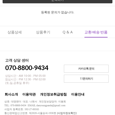
등록된 문의가 없습니다.
상품상세
상품후기
Q & A
교환·배송·반품
고객 상담 센터
070-8800-9434
카카오톡 문의
상담시간 : AM 10:00 - PM 05:00
1:1문의하기
점심시간 : PM 12:30 - PM 02:00
(토,일,공휴일 휴무)
회사소개
이용약관
개인정보취급방침
이용안내
상호: 대영팬더 대표: 나현서 개인정보담당자: 이봉희
TEL: 070-8800-9434 EMAIL:daeyoungpanda@gmail.com
사업자 등록번호: 592-27-00165
통신판매업신고번호: 제2020-서울송파-1930호
[사업자정보확인]