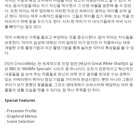
악어는 수중과 육상 모두에서 사냥을 하는 최고의 사냥꾼이라고 할 수 있다. 악
어는 음식이없을 때는 자기 자신을 먹으면서 그 오랜 세월을 생존해 올 수 있었
다. 또한 악어는 매우 영리해서 어떠한 악조건 속에서도 원하는 먹이를 손에 넣
곤 한다. 악어는 매우 사회적인 동물이다. 그들은 먹이를 잡기 위해, 또는 적을 쓰
러뜨리기 위해 힘을 모으기도 한다. 사자 한 무리가 이 대식가들에게 저녁 식사
를 빼앗기는 일도 있다.
악어 사회에선 가족을 돌보고 부양하는 것을 중요시한다. 엄마 악어는 자식들을
보호한다. 악어의 습성에 대해선 거의 알려진 바가 없지만 이 작품에서는 새로
개발한 수중 촬영기법과 야간 촬영기법을 통해 놀라운 악어의 특성들을 볼 수 있
다.
[악어 Crocodile]는 전 세계적으로 인정 받은 [백상어 Great White Shark]와 같
은 BBC의 'Wildlife Specials' 시리즈 중 하나이다. 모두가 전문적이고 혁신적인
내용들을 잘 보여 주는 작품들로 최신의 과학 연구 결과를 토대로 수상 경력이
있는 카메라맨이 뛰어난 영상 기법을 가미하여 완성시켰다. 뿐만 아니라 그동안
우리가 보지 못했던 동물들을, 그것도 생태계에서 슈퍼스타에 해당하는 여러 동
물들의 생활 모습을 엿볼 수 있다는 점 역시 주목할 만 하다.
Special Features
- Presenter Profile
- Graphical Menus
- Scene Selection