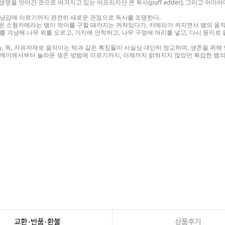
의 생명을 앗아간 것으로 여겨지고 있는 아프리카산 큰 독사(puff adder), 그리고 어
사냥감에 이르기까지 완전히 새로운 관점으로 독사를 조명한다.
착된 소형카메라는 뱀이 먹이를 구할 때까지는 꺼져있다가, 카메라가 켜지면서 뱀의 움직
 둥지를 겨냥해 나무 위를 오르고, 가지에 안착하고, 나무 구멍에 머리를 넣고, 다시 둥지
비늘, 독, 자유자재로 움직이는 턱과 같은 특징들이 사실상 대단히 정교하며, 생존을 위해
수수께끼에서부터 놀라운 생존 방법에 이르기까지, 이제까지 밝혀지지 않았던 복잡한 뱀의
교환·반품·환불
상품후기