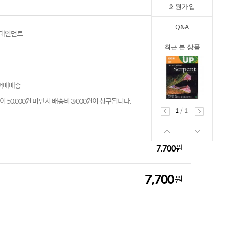
회원가입
Q&A
테인먼트
최근 본 상품
 택배배송
 50,000원 미만시 배송비 3,000원이 청구됩니다.
1
/
1
7,700
원
7,700
원