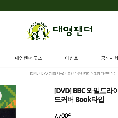
대영팬더 굿즈
이벤트
공지사
HOME
>
DVD (매입 제품)
>
교양·다큐멘터리
>
교양·다큐멘터리
[DVD] BBC 와일드라이
드커버 Book타입
7,700
원