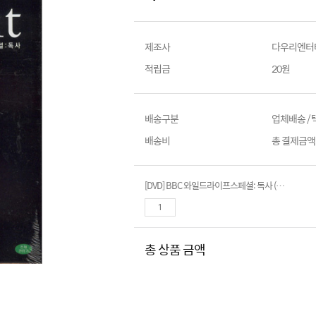
제조사
다우리엔터
적립금
20원
배송구분
업체배송 /
배송비
총 결제금액이
[DVD] BBC 와일드라이프스페셜: 독사 (Serpent)- 하드커버 Book타입
총 상품 금액