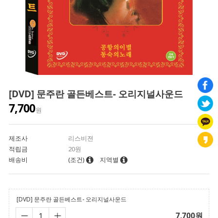
[DVD] 문주란 골든베스트- 오리지널사운드
7,700
원
제조사
리스비젼
적립금
20원
배송비
(조건)
지역별
[DVD] 문주란 골든베스트- 오리지널사운드
7,700
원