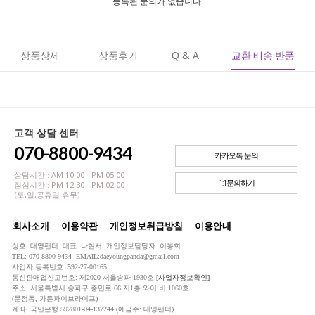
등록된 문의가 없습니다.
상품상세
상품후기
Q & A
교환·배송·반품
고객 상담 센터
070-8800-9434
카카오톡 문의
상담시간 : AM 10:00 - PM 05:00
1:1문의하기
점심시간 : PM 12:30 - PM 02:00
(토,일,공휴일 휴무)
회사소개
이용약관
개인정보취급방침
이용안내
상호: 대영팬더 대표: 나현서 개인정보담당자: 이봉희
TEL: 070-8800-9434 EMAIL:daeyoungpanda@gmail.com
사업자 등록번호: 592-27-00165
통신판매업신고번호: 제2020-서울송파-1930호
[사업자정보확인]
주소: 서울특별시 송파구 충민로 66 지1층 와이 비 1060호
(문정동, 가든파이브라이프)
계좌: 국민은행 592801-04-137244 (예금주: 대영팬더)