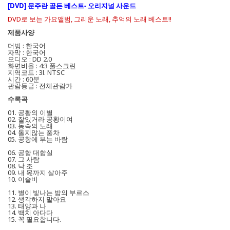
[DVD] 문주란 골든 베스트- 오리지널 사운드
DVD로 보는 가요앨범, 그리운 노래, 추억의 노래 베스트!!
제품사양
더빙 : 한국어
자막 : 한국어
오디오 : DD 2.0
화면비율 : 4:3 풀스크린
지역코드 : 3l. NTSC
시간 : 60분
관람등급 : 전체관람가
수록곡
01. 공황의 이별
02. 잘있거라 공황이여
03. 동숙의 노래
04. 돌지않는 풍차
05. 공항에 부는 바람
06. 공항 대합실
07. 그 사람
08. 낙 조
09. 내 몫까지 살아주
10. 이슬비
11. 별이 빛나는 밤의 부르스
12. 생각하지 말아요
13. 태양과 나
14. 백치 아다다
15. 꼭 필요합니다.