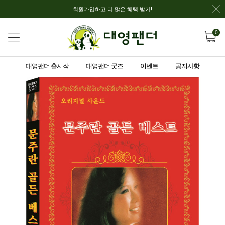
회원가입하고 더 많은 혜택 받기!
0
대영팬더 출시작
대영팬더 굿즈
이벤트
공지사항