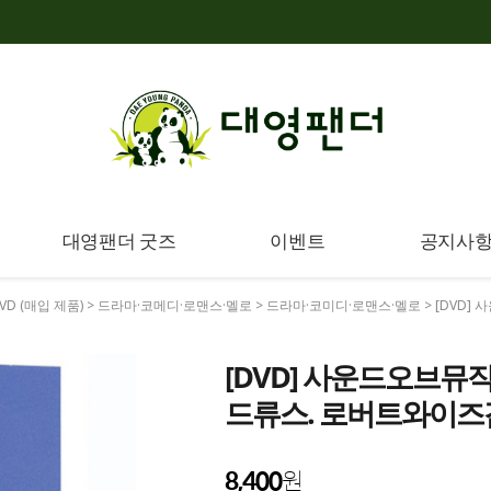
대영팬더 굿즈
이벤트
공지사
VD (매입 제품)
>
드라마·코메디·로맨스·멜로
>
드라마·코미디·로맨스·멜로
> [DVD]
[DVD] 사운드오브뮤직 (T
드류스. 로버트와이
8,400
원