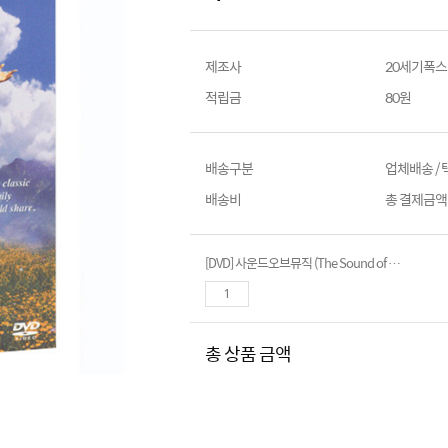
제조사
20세기폭스
적립금
80원
배송구분
업체배송 /
배송비
총 결제금액이
[DVD] 사운드오브뮤직 (The Sound of Music)- 줄리앤드류스. 로버트와이즈감독
총 상품 금액