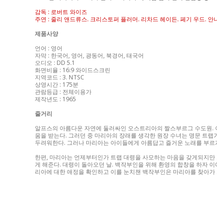
감독 : 로버트 와이즈
주연 : 줄리 앤드류스. 크리스토퍼 플러머. 리차드 헤이든. 페기 우드. 안
제품사양
언어 : 영어
자막 : 한국어, 영어, 광동어, 북경어, 태국어
오디오 : DD 5.1
화면비율 : 16:9 와이드스크린
지역코드 : 3. NTSC
상영시간 : 175분
관람등급 : 전체이용가
제작년도 : 1965
줄거리
알프스의 아름다운 자연에 둘러싸인 오스트리아의 짤스부르그 수도원. 
움을 받는다. 그러던 중 마리아의 장래를 생각한 원장 수녀는 명문 트
두려워한다. 그러나 마리아는 아이들에게 아름답고 즐거운 노래를 부르
한편, 마리아는 언제부터인가 트랩 대령을 사모하는 마음을 갖게되지만 
게 해준다. 대령이 돌아오던 날. 백작부인을 위해 환영의 합창을 하자 
리아에 대한 애정을 확인하고 이를 눈치챈 백작부인은 마리아를 찾아가 