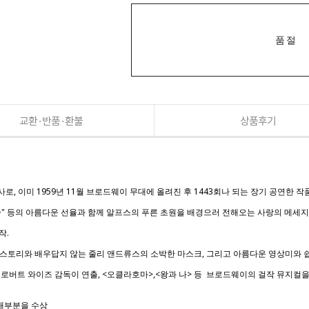
품절
교환·반품·환불
상품후기
 이미 1959년 11월 브로드웨이 무대에 올려진 후 1443회나 되는 장기 공연한 작
미송" 등의 아름다운 선율과 함께 알프스의 푸른 초원을 배경으러 전해오는 사랑의 메세
작.
토리와 배우답지 않는 줄리 앤드류스의 소박한 마스크, 그리고 아름다운 영상미와 쉽게
로버트 와이즈 감독이 연출, <오클라호마>,<왕과 나> 등 브로드웨이의 걸작 뮤지컬을
5개부분을 수상