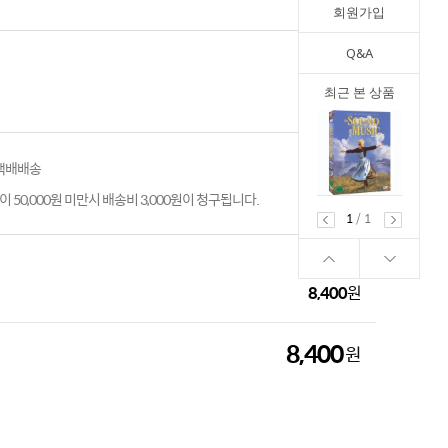
회원가입
Q&A
최근 본 상품
 택배배송
 50,000원 미만시 배송비 3,000원이 청구됩니다.
1
/
1
8,400
원
8,400
원