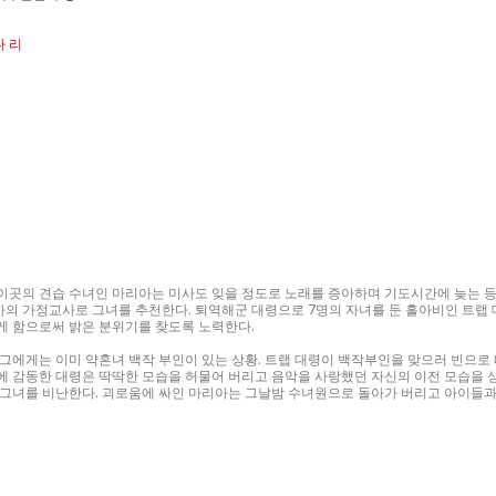
나 리
이곳의 견습 수녀인 마리아는 미사도 잊을 정도로 노래를 증아하며 기도시간에 늦는 등
랩가의 가정교사로 그녀를 추천한다. 퇴역해군 대령으로 7명의 자녀를 둔 홀아비인 트랩
게 함으로써 밝은 분위기를 찾도록 노력한다.
그에게는 이미 약혼녀 백작 부인이 있는 상황. 트랩 대령이 백작부인을 맞으러 빈으
이에 감동한 대령은 딱딱한 모습을 허물어 버리고 음악을 사랑했던 자신의 이전 모습을 
그녀를 비난한다. 괴로움에 싸인 마리아는 그날밤 수녀원으로 돌아가 버리고 아이들과