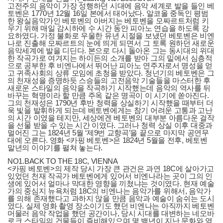
고전주의 음악이 가장 성행하던 시대에 음악 세계로 발을 들인 베
토벤은 1770년 12월 16일 본에서 태어났다. 알코올 중독인 평범
한 왕실음악가인 베토벤의 아버지는 베토벤을 모짜르트처럼 키
우기 위해 매일 감시하에 수 시간 동안 피아노 연습을 하도록 강
요하였다. 가정 불화로 우울한 유년 시절을 보냈던 베토벤은 비엔
나로 진출해 모짜르트의 눈에 띄게 되면서 그 토록 원하던 새로운
음악세계에 발을 디딘다. 본으로 다시 돌아온 그는 동시대의 위대
한 작곡가로 여겨지는 하이든의 소개를 받아 그의 밑에서 심층적
으로 공부한 후 비엔나에서 뛰어난 피아노 연주자로서 명성을 얻
고 귀족사회의 상류 모임에 초청을 받았다. 청넌기의 베토벤은 그
의 천재성을 증명하듯 스승들의 고전음악 기술들을 마스터한 후
새로운 스타일의 음악을 작곡하기 시작했는데 음악의 역사를 뒤
바꾸는 혁명이라 할 만큼 주옥 같은 명곡이 이 시기에 쏟아진다.
그의 천재성은 1790년 후반 청력을 상실하기 시작했을 때부터 더
욱 빛을 발휘하게 되는데 베토벤에게는 참기 어려운 고통과 고난
의 시간 이였을 테지만, 세상에겐 베토벤의 대부분 아름다운 걸작
을 선물 받을 수 있는 시간 이였다. 그러나 청력 상실 이후 대중과
멀어진 그는 1824년 5월 ‘제9번 교향곡’을 끝으로 마지막 공연무
대에 오른다. 영화 <카핑 베토벤>은 1824년 5월을 전후, 베토벤
말년의 이야기를 펼쳐 놓는다.
NO1.BACK TO THE 18C, VIENNA
<카핑 베토벤>의 제작 당시 가장 큰 관건은 과연 18C에 살아가고
있었던 천재 작곡가 베토벤에게 있어서 비엔나라는 곳이 그의 인
생에 있어서 얼마나 막대한 영향을 끼쳤냐는 것이였다. 현재 예술
가의 중심지 뉴욕처럼 18C의 비엔나는 음악가를 위해서, 음악가
를 의해 존재했다고 과하지 않을 만큼 음악과 예술이 숨쉬는 도시
였다. 실제 영화 촬영 장소이기도 했던 비엔나는 아직까지 베토벤
머물러 음악 작업을 했던 공간이나, 당시 시대를 대변하는 네오바
로크 스타일의 건물들이 즐비해있으며 몇 백년이 지난 문화와 역