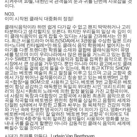
시켜주며 10월, 대한민국 관객들의 눈과 귀를 단번에 사로잡을 것
이다.
NO3.
이미 시작된 클래식 대중화의 정점!
클래식음악이라 하면 쉽게 다가갈 수 없고 왠지 딱딱하거나 고리
타분하다고 생각할지도 모른다. 하지만 우리들의 일상 속 깊이 이
미 클래식음악이 쉽게 잡힐 수 있다는 사실을 간과해서는 안 된
다. 최근 서울드라마 어워즈(SDA)에서 3관왕을 수상한 일본 드라
마<노다메 칸타빌레>만 해도 클래식 음악 학원에서 벌어지는 이
야기를 다룬 트렌디한 학원물 소재와 결합해 클래식음악이 유명
세를 탔으며 이미 우리나라에서 많은 팬들을 거느리고 있는 힙합
가수 SWEET BOX는 클래식음악과 힙합을 접목한 음악으로 한국
시장에서 큰 성공을 거두었다. 뿐만 아니라 여타 광고에서도 클래
식은 우리들 곁에 쉽게 들을 수 있는데, 특히 최근 KTF의 SHOW
광고는 베토벤 예술의 최고 절정을 이루고 있으며 고금 교향곡 중
에서 가장 뛰어난 걸작품이라고 칭송 받고 있는 베토벤9번 교향
곡 <합창>을 BGM으로 사용하고 있다. 베토벤 9번 교향곡은 베토
벤이 항상 공감하고 애독했던 독일의 위대한 시인 ‘프리드리히 쉴
러’의 장시 <환희의 노래>에 의한 합창 붙임을 가진 교향곡이며,
네 사람의 독창과 대합창이 교향곡에 사용된 최초의 음악으로 이
곡을 작곡할 때 베토벤은 완전히 청력을 상실하고 음향의 세계와
단절된 상태에서 무한한 고통과 싸우는 등 육체적인 건강의 악화
와 가난 속에 탄생한 명곡이기 때문에 더 의미가 깊다. 영화<카핑
베토벤>에서도 이미 잘 알려진 ‘베토벤 9번 교향곡’ 이외에도 ‘대
푸가 현악 4중주’등 익히 알려진 음악들이 사용되어 영화를 보는
내내 귀를 즐겁게 할뿐만 아니라 감동적인 클래식 음악의 세계에
빠질수 있을 것이다!
시대가 천재를 만들다._Ludwig Van Beethoven