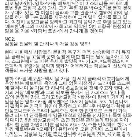
리로 남아있다. 영화 <카핑 베토벤>은 이 미스터리를 토대로 베
토벤 9번 교향곡 초연 당시, 그가 우뢰 같은 박수소리를 듣지 못하
자 무대에 있던 한 여성이 올라와 그를 관중으로 향하게 하여 응
답을 하게 했다는 일화를 재구성하여 그 비밀의 열쇠를 풀고 있
다. 여전히 동양고금을 망라하고 최고의 음악가로 추앙 받고 있는
‘베토벤’과 그의 마지막이자 최고의 역작인 ‘9번 교향곡’ 탄생의 비
밀을 올 가을 <카핑 베토벤>에서 만나게 될 것이다!
NO2.
심장을 전율케 할 단 하나의 가을 감성 영화!
현대 사회에서 사람들의 문화적 욕구가 더욱 상승함에 따라 뮤지
컬, 클래식 등 고품격 문화 생활에 대한 참여도 날로 높아가고 있
다. 스크린에서도 이런 추세에 발맞춰 <시카고>, <드림걸즈>, <
오페라의 유령>등 음악과 영화가 어우러지는 작품들이 선보여 관
객들의 뜨거운 사랑을 받고 있다.
영화 <카핑 베토벤> 역시 올 가을, 전 세계 클래식 애호가들에게
추앙 받는 베토벤의 음악과 그에 얽힌 격정적인 드라마를 스크린
에 펼쳐내며 올 가을 단 하나의 名品감동을 전해 주고자 한다. 세
기의 거장 ‘베토벤’과 그의 악보를 옮기게 된 카피스트 ‘안나 홀
츠’의 운명적 만남, 그리고 9번교향곡 <합창>이 탄생하기까지 비
밀을 담은 영화 <카핑 베토벤>은 18세기 음악의 도시 ‘비엔나’에
서 펼쳐지는 명곡의 향연이 웅장하고 아름다운 비주얼과 함께 런
던심포니오케스트라가 들려주는 화려한 협연으로 스크린 가득
울려 퍼지며 관객들에게 명품 대작의 감동을 선사한다. 특히 영화
의 대미인 9번 합창교향곡의 초연 장면은 관객들의 탄성을 자아
내게 할 만큼 차원이 다른 음악적 카타르시스를 만끽하게 한다. <
카핑 베토벤>은 <오페라의 유령>이후 오랜 간만에 스크린에서
느껴보는 전율을 선사할 뿐만 아니라 사람들의 지적 욕구를 충족