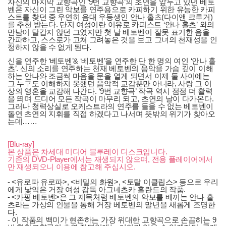
자신의 마지막 교향곡인 ‘9번 교향곡’의 초연을 앞두고 있던 베토
벤은 자신이 그린 악보를 연주용으로 카피하기 위한 유능한 카피
스트를 찾던 중 우연히 음대 우등생인 안나 홀츠(다이앤 크루거)
를 추천 받는다. 단지 여성이란 이유로 카피스트 ‘안나 홀츠’ 와의
만남이 달갑지 않던 그였지만 첫 날 베토벤이 잘못 표기한 음을
간파하고, 스스로가 고쳐 그려놓은 것을 보고 그녀의 천재성을 인
정하지 않을 수 없게 된다.
신을 연주한 ‘베토벤’& ‘베토벤’을 연주한 단 한 명의 여인 ‘안나 홀
츠’. 신의 소리를 연주하는 천재 베토벤의 음악을 가슴 깊이 이해
하는 안나와 조금씩 마음을 문을 열게 되면서 이제 둘 사이에는
그 누구도 이해하지 못했던 음악적 교감뿐만 아니라, 사랑 그 이
상의 영혼을 교감해 나간다. ‘9번 교향곡’ 작곡 역시 점점 더 활력
을 띄며 드디어 모든 작곡이 마무리 되고, 초연의 날이 다가온다.
그러나 청력상실로 오케스트라의 연주를 들을 수 없는 베토벤이
돌연 초연의 지휘를 직접 하겠다고 나서며 뜻밖의 위기가 찾아오
는데……
[Blu-ray]
본 상품은 차세대 미디어 블루레이 디스크입니다.
기존의 DVD-Player에서는 재생되지 않으며, 전용 플레이어에서
만 재생되오니 이용에 참고해 주십시오.
- <유로파 유로파>, <비밀의 화원>, <토탈 이클립스> 등으로 우리
에게 낯익은 거장 여성 감독 아그네츠카 홀란드의 작품.
- <카핑 베토벤>은 그 제목처럼 베토벤의 악보를 베끼는 안나 홀
츠라는 가상의 인물을 통해 거장 베토벤의 말년을 새롭게 조명한
다.
- 이 작품의 백미가 현존하는 가장 위대한 교향곡으로 손꼽히는 9