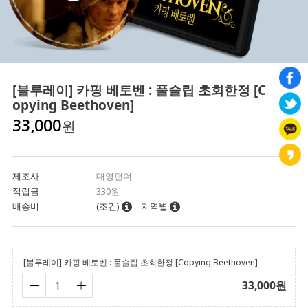
[블루레이] 카핑 베토벤 : 풀슬립 초회한정 [C
opying Beethoven]
원
33,000
제조사
대영팬더
적립금
330원
배송비
(조건)
지역별
[블루레이] 카핑 베토벤 : 풀슬립 초회한정 [Copying Beethoven]
33,000
원