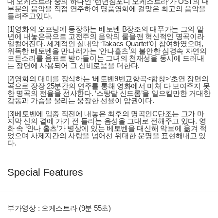
대 오케스트라 중의 하나인 ‘런던심포니 오케스트라’가 OST의 대
부분의 음악을 직접 연주하여 명품영화에 걸맞은 최고의 음악을
들려주고있다.
[1]영화의 오프닝에 등장하는 베토벤 B장조의 대푸가는 그의 말
년에 내놓은곡으로 고전주의 음악의 룰을깬 혁신적인 명곡이라
일컬어진다. 세계적인 실내악 ‘Takacs Quartet’이 참여하였으며,
위독한 베토벤을 만나러가는 ‘안나홀츠’의 불안한 심경속 자연의
모든소리를 음표로 받아들이는 그녀의 천재성을 동시에 드러내
는 장면에 사용되어 그 신비로움을 더한다.
[2]영화의 대미를 장식하는 ‘베토벤9번교향곡<합창>’초연 장면의
곡으로 장장 25분간의 연주를 통해 영화에서 미처 다 보여주지 못
한 명곡의 전율을 선사한다. ‘스탕달 신드롬’을 일으킬만한 거대한
감동과 가슴을 울리는 웅장한 선율이 압권이다.
[3]베토벤에 임종 직전에 내놓은 최후의 명곡인C단조는 그가 마
지막 신의 곁에 가기 전 들리는 음성을 그대로 전해주고 있다. 영
화 속 ‘안나 홀츠’가 병상에 있는 베토벤을 대신해 악보에 옮겨 적
었으며 사제지간의 사랑을 넘어선 위대한 운명을 표현해내고 있
다.
Special Features
부가영상 : 오케스트라 (9분 55초)