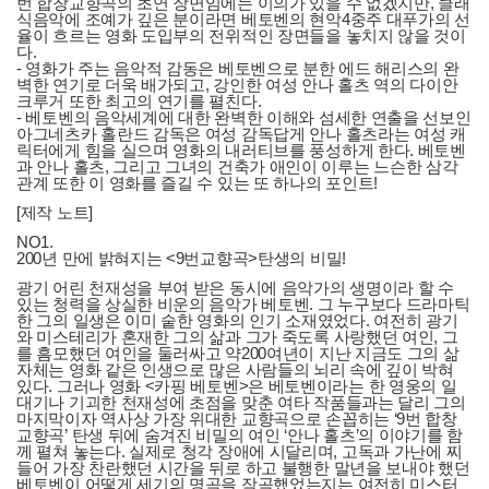
번 합창교향곡의 초연 장면임에는 이의가 있을 수 없겠지만, 클래
식음악에 조예가 깊은 분이라면 베토벤의 현악4중주 대푸가의 선
율이 흐르는 영화 도입부의 전위적인 장면들을 놓치지 않을 것이
다.
- 영화가 주는 음악적 감동은 베토벤으로 분한 에드 해리스의 완
벽한 연기로 더욱 배가되고, 강인한 여성 안나 홀츠 역의 다이안
크루거 또한 최고의 연기를 펼친다.
- 베토벤의 음악세계에 대한 완벽한 이해와 섬세한 연출을 선보인
아그네츠카 홀란드 감독은 여성 감독답게 안나 홀츠라는 여성 캐
릭터에게 힘을 실으며 영화의 내러티브를 풍성하게 한다. 베토벤
과 안나 홀츠, 그리고 그녀의 건축가 애인이 이루는 느슨한 삼각
관계 또한 이 영화를 즐길 수 있는 또 하나의 포인트!
[제작 노트]
NO1.
200년 만에 밝혀지는 <9번교향곡>탄생의 비밀!
광기 어린 천재성을 부여 받은 동시에 음악가의 생명이라 할 수
있는 청력을 상실한 비운의 음악가 베토벤. 그 누구보다 드라마틱
한 그의 일생은 이미 숱한 영화의 인기 소재였었다. 여전히 광기
와 미스테리가 혼재한 그의 삶과 그가 죽도록 사랑했던 여인, 그
를 흠모했던 여인을 둘러싸고 약200여년이 지난 지금도 그의 삶
자체는 영화 같은 인생으로 많은 사람들의 뇌리 속에 깊이 박혀
있다. 그러나 영화 <카핑 베토벤>은 베토벤이라는 한 영웅의 일
대기나 기괴한 천재성에 초점을 맞춘 여타 작품들과는 달리 그의
마지막이자 역사상 가장 위대한 교향곡으로 손꼽히는 ‘9번 합창
교향곡’ 탄생 뒤에 숨겨진 비밀의 여인 ‘안나 홀츠’의 이야기를 함
께 펼쳐 놓는다. 실제로 청각 장애에 시달리며, 고독과 가난에 찌
들어 가장 찬란했던 시간을 뒤로 하고 불행한 말년을 보내야 했던
베토벤이 어떻게 세기의 명곡을 작곡했었는지는 여전히 미스터