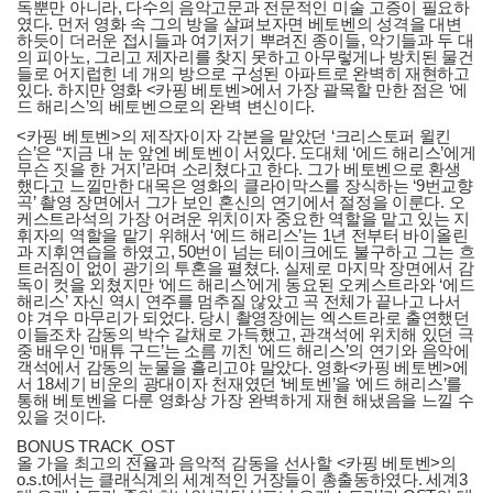
독뿐만 아니라, 다수의 음악고문과 전문적인 미술 고증이 필요하
였다. 먼저 영화 속 그의 방을 살펴보자면 베토벤의 성격을 대변
하듯이 더러운 접시들과 여기저기 뿌려진 종이들, 악기들과 두 대
의 피아노, 그리고 제자리를 찾지 못하고 아무렇게나 방치된 물건
들로 어지럽힌 네 개의 방으로 구성된 아파트로 완벽히 재현하고
있다. 하지만 영화 <카핑 베토벤>에서 가장 괄목할 만한 점은 ‘에
드 해리스’의 베토벤으로의 완벽 변신이다.
<카핑 베토벤>의 제작자이자 각본을 맡았던 ‘크리스토퍼 윌킨
슨’은 “지금 내 눈 앞엔 베토벤이 서있다. 도대체 ‘에드 해리스’에게
무슨 짓을 한 거지’라며 소리쳤다고 한다. 그가 베토벤으로 환생
했다고 느낄만한 대목은 영화의 클라이막스를 장식하는 ‘9번교향
곡’ 촬영 장면에서 그가 보인 혼신의 연기에서 절정을 이룬다. 오
케스트라석의 가장 어려운 위치이자 중요한 역할을 맡고 있는 지
휘자의 역할을 맡기 위해서 ‘에드 해리스’는 1년 전부터 바이올린
과 지휘연습을 하였고, 50번이 넘는 테이크에도 불구하고 그는 흐
트러짐이 없이 광기의 투혼을 펼쳤다. 실제로 마지막 장면에서 감
독이 컷을 외쳤지만 ‘에드 해리스’에게 동요된 오케스트라와 ‘에드
해리스’ 자신 역시 연주를 멈추질 않았고 곡 전체가 끝나고 나서
야 겨우 마무리가 되었다. 당시 촬영장에는 엑스트라로 출연했던
이들조차 감동의 박수 갈채로 가득했고, 관객석에 위치해 있던 극
중 배우인 ‘매튜 구드’는 소름 끼친 ‘에드 해리스’의 연기와 음악에
객석에서 감동의 눈물을 흘리고야 말았다. 영화<카핑 베토벤>에
서 18세기 비운의 광대이자 천재였던 ‘베토벤’을 ‘에드 해리스’를
통해 베토벤을 다룬 영화상 가장 완벽하게 재현 해냈음을 느낄 수
있을 것이다.
BONUS TRACK_OST
올 가을 최고의 전율과 음악적 감동을 선사할 <카핑 베토벤>의
o.s.t에서는 클래식계의 세계적인 거장들이 총출동하였다. 세계3