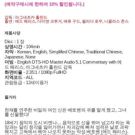
(예약구매시에 한하여 10% 할인됩니다.)
감독 : 아그네츠카 홀란드
출연 : 에드 해리스, 다이앤 크루거, 매튜 구드, 필리다 로우, 니콜라스 존스
제품사양
Disc : 1 장
상영시간
- 104min
자막
- Korean, English, Simplified Chinese, Traditional Chinese,
Japanese, None
더빙
- English DTS-HD Master Audio 5.1 Commentary with 에
드 해리스, 아그네츠카 홀란드 감독
화면비율
- 2.35:1 / 1080p FullHD
지역코드
- ALL
관람등급 - 12세이용가
줄거리
천재를 연주한 비밀의 여인 신은 베토벤의 귀를 멀게 했고, 그녀
를 선물했다!
18세기 음악의 도시 비엔나… 음악으로 신을 뛰어 넘고자 하는 욕
망과는 달리 청각을 잃어가면서 자괴감에 빠져 성격은 날로 괴팍
해지고 고독에서 헤어 나오지 못하는 악성 베토벤 (에드 해리스).