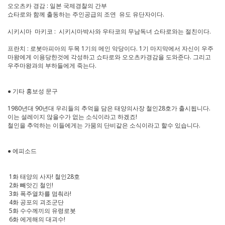
오오츠카 경감 : 일본 국제경찰의 간부
쇼타로와 함께 출동하는 주인공급의 조연 유도 유단자이다.
시키시마 마키코 : 시키시마박사와 우타코의 무남독녀 쇼타로와는 절친이다.
프란치 : 로봇마피아의 두목 1기의 메인 악당이다. 1기 마지막에서 자신이 우주
마왕에게 이용당한것에 각성하고 쇼타로와 오오츠카경감을 도와준다. 그리고
우주마왕과의 부하들에게 죽는다.
● 기타 홍보성 문구
1980년대 90년대 우리들의 추억을 담은 태양의사장 철인28호가 출시됩니다.
이는 설레이지 않을수가 없는 소식이라고 하겠죠!
철인을 추억하는 이들에게는 가뭄의 단비같은 소식이라고 할수 있습니다.
● 에피소드
1화 태양의 사자! 철인28호
2화 빼앗긴 철인!
3화 폭주열차를 멈춰라!
4화 공포의 괴조군단
5화 수수께끼의 유령로봇
6화 에게해의 대괴수!