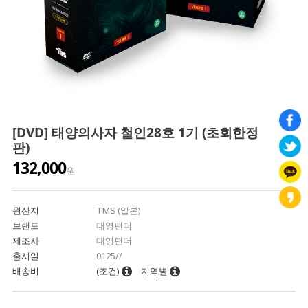
[DVD] 태양의사자 철인28호 1기 (초회한정
판)
132,000
원
원산지
TMS (일본)
브랜드
대영팬더
제조사
대영팬더
출시일
0125//
배송비
(조건)
지역별