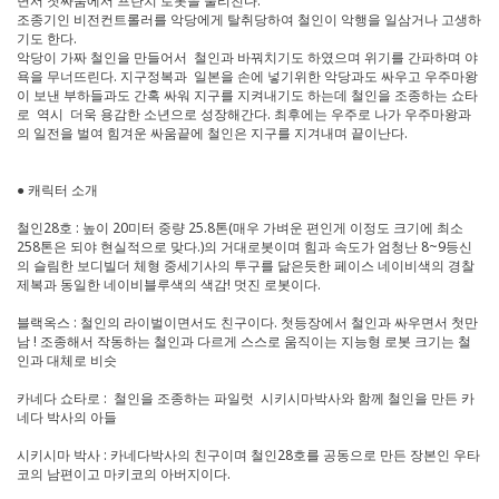
면서 첫싸움에서 프란치 로봇을 물리친다.
조종기인 비전컨트롤러를 악당에게 탈취당하여 철인이 악행을 일삼거나 고생하
기도 한다.
악당이 가짜 철인을 만들어서 철인과 바꿔치기도 하였으며 위기를 간파하며 야
욕을 무너뜨린다. 지구정복과 일본을 손에 넣기위한 악당과도 싸우고 우주마왕
이 보낸 부하들과도 간혹 싸워 지구를 지켜내기도 하는데 철인을 조종하는 쇼타
로 역시 더욱 용감한 소년으로 성장해간다. 최후에는 우주로 나가 우주마왕과
의 일전을 벌여 힘겨운 싸움끝에 철인은 지구를 지겨내며 끝이난다.
● 캐릭터 소개
철인28호 : 높이 20미터 중량 25.8톤(매우 가벼운 편인게 이정도 크기에 최소
258톤은 되야 현실적으로 맞다.)의 거대로봇이며 힘과 속도가 엄청난 8~9등신
의 슬림한 보디빌더 체형 중세기사의 투구를 닮은듯한 페이스 네이비색의 경찰
제복과 동일한 네이비블루색의 색감! 멋진 로봇이다.
블랙옥스 : 철인의 라이벌이면서도 친구이다. 첫등장에서 철인과 싸우면서 첫만
남 ! 조종해서 작동하는 철인과 다르게 스스로 움직이는 지능형 로봇 크기는 철
인과 대체로 비슷
카네다 쇼타로 : 철인을 조종하는 파일럿 시키시마박사와 함께 철인을 만든 카
네다 박사의 아들
시키시마 박사 : 카네다박사의 친구이며 철인28호를 공동으로 만든 장본인 우타
코의 남편이고 마키코의 아버지이다.