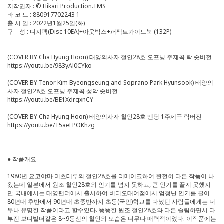
저작권자 : © Hikari Production.TMS
바 코 드 : 880917702243 1
출 시 일 : 2022년1월25일(화)
구 성 : 디지팩(Disc 10EA)+아웃박스+퍼팩트가이드북 (132P)
(COVER BY Cha Hyung Hoon) 태양의사자 철인28호 오프닝 주제곡 락 숏버전
https://youtu.be/983yAl0CYko
(COVER BY Tenor Kim Byeongseung and Soprano Park Hyunsook) 태양의
사자 철인28호 오프닝 주제곡 성악 숏버전
https://youtu.be/BE1XdrqxnCY
(COVER BY Cha Hyung Hoon) 태양의사자 철인28호 엔딩 1주제곡 락버전
https://youtu.be/T5aeEPOKhzg
● 작품개요
1980년 요코야마 미츠테루의 철인28호를 리메이크하여 완전히 다른 작품이 나
왔는데 일본에서 원조 철인28호의 인기를 넘지 못하고, 큰 인기를 끌지 못했지
만 국내에서는 대영팬더에서 출시하여 비디오대여점에서 엄청난 인기를 끌어
80년대 후반에서 90년대 초중반까지 초등(국민)학교를 다녔던 사람들에게는 너
무나 유명한 작품이라고 할수있다. 뚱뚱한 원조 철인28호와 다른 슬림하면서 다
부진 보디빌더같은 8~9등신의 철인의 모습은 너무나 매력적이었다. 이작품에는