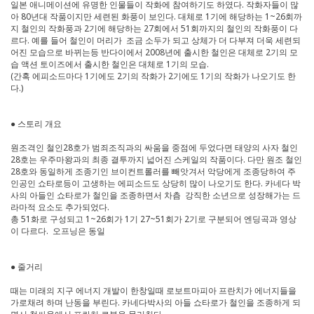
일본 애니메이션에 유명한 인물들이 작화에 참여하기도 하였다. 작화자들이 많
아 80년대 작품이지만 세련된 화풍이 보인다. 대체로 1기에 해당하는 1~26회까
지 철인의 작화풍과 2기에 해당하는 27회에서 51회까지의 철인의 작화풍이 다
르다. 예를 들어 철인이 머리가 조금 소두가 되고 상체가 더 다부져 더욱 세련되
어진 모습으로 바뀌는등 반다이에서 2008년에 출시한 철인은 대체로 2기의 모
습 액션 토이즈에서 출시한 철인은 대체로 1기의 모습.
(간혹 에피소드마다 1기에도 2기의 작화가 2기에도 1기의 작화가 나오기도 한
다.)
● 스토리 개요
원조격인 철인28호가 범죄조직과의 싸움을 중점에 두었다면 태양의 사자 철인
28호는 우주마왕과의 최종 결투까지 넓어진 스케일의 작품이다. 다만 원조 철인
28호와 동일하게 조종기인 브이컨트롤러를 빼앗겨서 악당에게 조종당하여 주
인공인 쇼타로등이 고생하는 에피소드도 상당히 많이 나오기도 한다. 카네다 박
사의 아들인 쇼타로가 철인을 조종하면서 차츰 강직한 소년으로 성장해가는 드
라마적 요소도 추가되었다.
총 51화로 구성되고 1~26회가 1기 27~51회가 2기로 구분되어 엔딩곡과 영상
이 다르다. 오프닝은 동일
● 줄거리
때는 미래의 지구 에너지 개발이 한창일때 로보트마피아 프란치가 에너지들을
가로채려 하며 난동을 부린다. 카네다박사의 아들 쇼타로가 철인을 조종하게 되