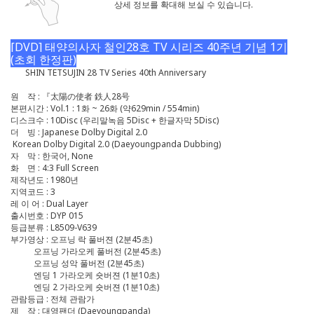
상세 정보를 확대해 보실 수 있습니다.
[DVD] 태양의사자 철인28호 TV 시리즈 40주년 기념 1기
(초회 한정판)
SHIN TETSUJIN 28 TV Series 40th Anniversary
원 작 : 『太陽の使者 鉄人28号
본편시간 : Vol.1 : 1화 ~ 26화 (약629min / 554min)
디스크수 : 10Disc (우리말녹음 5Disc + 한글자막 5Disc)
더 빙 : Japanese Dolby Digital 2.0
Korean Dolby Digital 2.0 (Daeyoungpanda Dubbing)
자 막 : 한국어, None
화 면 : 4:3 Full Screen
제작년도 : 1980년
지역코드 : 3
레 이 어 : Dual Layer
출시번호 : DYP 015
등급분류 : L8509-V639
부가영상 : 오프닝 락 풀버젼 (2분45초)
오프닝 가라오케 풀버전 (2분45초)
오프닝 성악 풀버전 (2분45초)
엔딩 1 가라오케 숏버젼 (1분10초)
엔딩 2 가라오케 숏버젼 (1분10초)
관람등급 : 전체 관람가
제 작 : 대영팬더 (Daeyoungpanda)