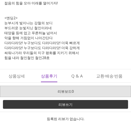
젊음의 힘을 모아 미래를 열어가자!
<엔딩2>
눈부시게 빛이나는 강철의 보디
부드러운 눈빛지닌 철인이라네
태양을 등에 업고 푸른하늘 넘어서
악을 향해 거침없이 나아간단다
다라다라닷! 누구보다도 다라다라닷! 더욱 빠르게
다라다라닷! 누구보다도 다라다라닷! 더욱 강하게
싸워나가라 우리들의 지구 평화를 지키기 위해서
힘을 내라 철인철인 철인28호
상품상세
상품후기
Q & A
교환·배송·반품
리뷰보드0
리뷰쓰기
등록된 리뷰가 없습니다.