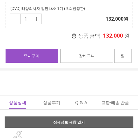
[DVD] 태양의사자 철인28호 1기 (초회한정판)
132,000
원
132,000
총 상품 금액
원
즉시구매
장바구니
찜
상품상세
상품후기
Q & A
교환·배송·반품
상세정보 새창 열기