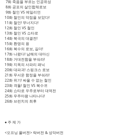
7화 죽음을 부르는 인공위성
8화 공포의 살인합체로보
9화 철인 VS 에일리언
10화 철인의 약점을 보았다!
11화 철인! 무너지다!
12화 철인 VS 철인
13화 철인 VS 쇼타로
14화 북극의 대결전!
15화 환영의 용
16화 복수의 로보, 길더!
17화 나왔다! 남해의 대마신
18화 거대전함을 부숴라!
19화 지옥의 사파리 패닉
20화 대파괴! 스핑크스 로보
21화 무서운 함정을 부숴라!
22화 위기! 싸울 수 없는 철인
23화 격돌! 철인 VS 복수귀
24화 쇼타로 우주로부터 대역전
25화 우주마왕 나타나다!
26화 브런치의 최후
● 주 제 가
<오프닝 풀버젼> 락버전 & 성악버전