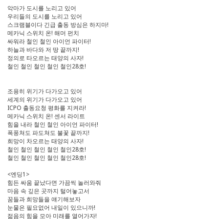
악마가 도시를 노리고 있어
우리들의 도시를 노리고 있어
스크램블이다 긴급 출동 방심은 하지마!
메카닉 스위치 온! 해머 펀치
싸워라 철인 철인 아이언 파이터!
하늘과 바다와 저 땅 끝까지!
정의로 타오르는 태양의 사자!
철인 철인 철인 철인 철인28호!
조용히 위기가 다가오고 있어
세계의 위기가 다가오고 있어
ICPO 출동요청 평화를 지켜라!
메카닉 스위치 온! 센서 라이트
힘을 내라 철인 철인 아이언 파이터!
폭풍쳐도 파도쳐도 불꽃 끝까지!
희망이 차오르는 태양의 사자!
철인 철인 철인 철인 철인28호!
철인 철인 철인 철인 철인28호!
<엔딩1>
힘든 싸움 끝났다면 가끔씩 놀러와줘
마음 속 깊은 곳까지 털어놓고서
꿈들과 희망들을 얘기해보자
눈물은 필요없어 내일이 있으니까!
젊음의 힘을 모아 미래를 열어가자!