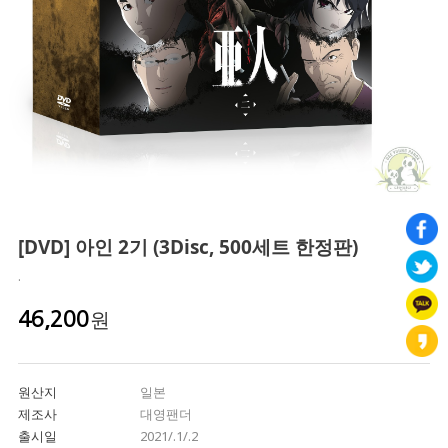
[DVD] 아인 2기 (3Disc, 500세트 한정판)
.
원
46,200
원산지
일본
제조사
대영팬더
출시일
2021/.1/.2