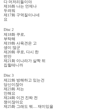
다 머저리들이야
제16화 나는 언제나
두려워
제17화 구역질이나네
요
Disc 2
제18화 쿠로,
부탁해
제19화 사육견은 고
생이 많군
제20화 쿠로, 다시 한
번만
제21화 이나라가 살짝 뒤
집힐테니까
Disc 3
제22화 방해하고 있는건
당신이잖아
제23화 저는
안해요
제24화 이건 진짜 전
쟁이잖아요
제25화 그래도 뭐… 재미있을