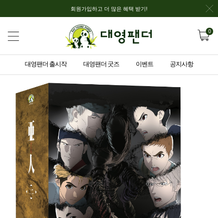
회원가입하고 더 많은 혜택 받기!
0
대영팬더 출시작
대영팬더 굿즈
이벤트
공지사항