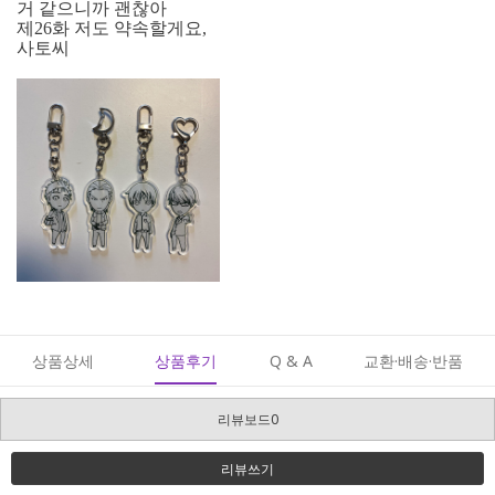
거 같으니까 괜찮아
제26화 저도 약속할게요,
사토씨
상품상세
상품후기
Q & A
교환·배송·반품
리뷰보드0
리뷰쓰기