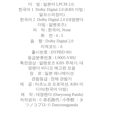
더
빙 : 일본어 LPCM 2.0,
한국어 1
Dolby Digital 2.0 (KBS 더빙 :
알프스의장미)
한국어 2
Dolby Digital 2.0 (대영팬더
더빙 : 알펜로즈)
자
막 : 한국어, None
화
면 : 4 : 3
음
향 : Dolby Digital 2.0
지역코드 : A
출시번호 : DYPBD 001
등급분류번호 : L9005-V892
특전영상 : 알펜로즈 KBS 주제가, 대
영팬더 비디오 예고편 모음
장
르 : 일본 애니메이션
관람등급 : 전체 관람가
제
공 : 타츠노코 프로덕션, KBS 미
디어(한국어 더빙)
제
작 ; 대영팬더 (Daeyoung Panda)
저작권자 : © 赤石路代 / 小学館 ・タ
ツノコプロ/ © Daeyoungpanda