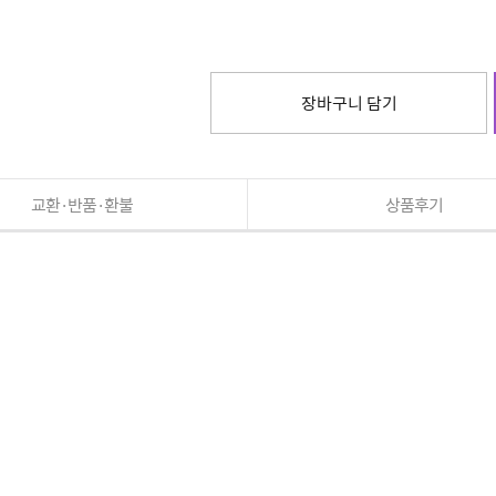
장바구니 담기
교환·반품·환불
상품후기