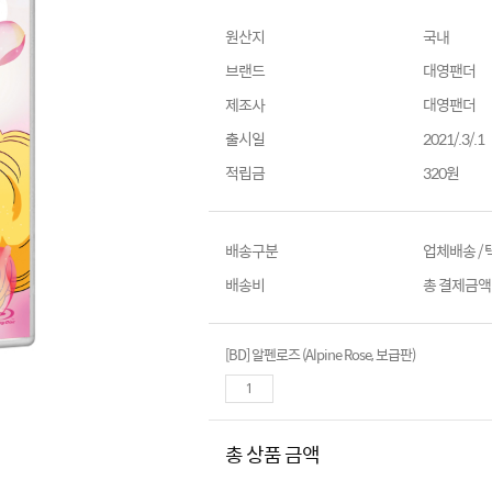
원산지
국내
브랜드
대영팬더
제조사
대영팬더
출시일
2021/.3/.1
적립금
320원
배송구분
업체배송 /
배송비
총 결제금액이
[BD] 알펜로즈 (Alpine Rose, 보급판)
총 상품 금액