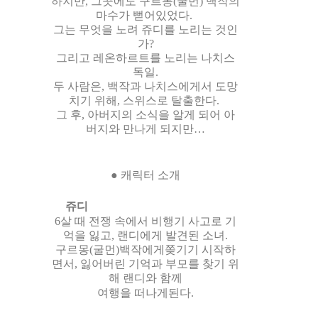
하지만, 그곳에도 구르몽(굴먼) 백작의
마수가 뻗어있었다.
그는 무엇을 노려 쥬디를 노리는 것인
가?
그리고 레온하르트를 노리는 나치스
독일.
두 사람은, 백작과 나치스에게서 도망
치기 위해, 스위스로 탈출한다.
그 후, 아버지의 소식을 알게 되어 아
버지와 만나게 되지만…
● 캐릭터 소개
쥬디
6살 때 전쟁 속에서 비행기 사고로 기
억을 잃고, 랜디에게 발견된 소녀.
구르몽(굴먼)백작에게쫒기기 시작하
면서, 잃어버린 기억과 부모를 찾기 위
해 랜디와 함께
여행을 떠나게된다.