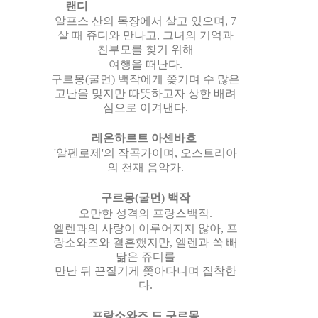
랜디
알프스 산의 목장에서 살고 있으며, 7
살 때 쥬디와 만나고, 그녀의 기억과
친부모를 찾기 위해
여행을 떠난다.
구르몽(굴먼) 백작에게 쫒기며 수 많은
고난을 맞지만 따뜻하고자 상한 배려
심으로 이겨낸다.
레온하르트 아셴바흐
'알펜로제'의 작곡가이며, 오스트리아
의 천재 음악가.
구르몽(굴먼) 백작
오만한 성격의 프랑스백작.
엘렌과의 사랑이 이루어지지 않아, 프
랑소와즈와 결혼했지만, 엘렌과 쏙 빼
닮은 쥬디를
만난 뒤 끈질기게 쫒아다니며 집착한
다.
프랑소와즈 드 구르몽