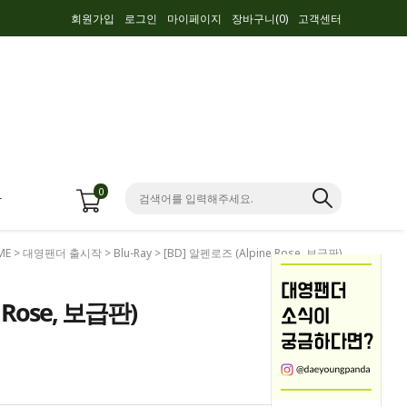
회원가입
로그인
마이페이지
장바구니(
0
)
고객센터
0
항
ME
>
대영팬더 출시작
>
Blu-Ray
> [BD] 알펜로즈 (Alpine Rose, 보급판)
 Rose, 보급판)