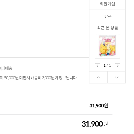
회원가입
Q&A
최근 본 상품
1
/
1
 택배배송
 50,000원 미만시 배송비 3,000원이 청구됩니다.
31,900
원
31,900
원