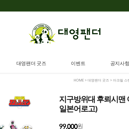
대영팬더 굿즈
이벤트
공지사
HOME
>
대영팬더 굿즈
>
아크릴 스
지구방위대 후뢰시맨 아
일본어로고)
99,000
원