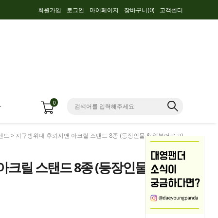
회원가입
로그인
마이페이지
장바구니(
0
)
고객센터
0
항
텐드
> 지구방위대 후뢰시맨 아크릴 스탠드 8종 (등장인물 & 일본어로고)
크릴 스탠드 8종 (등장인물 &