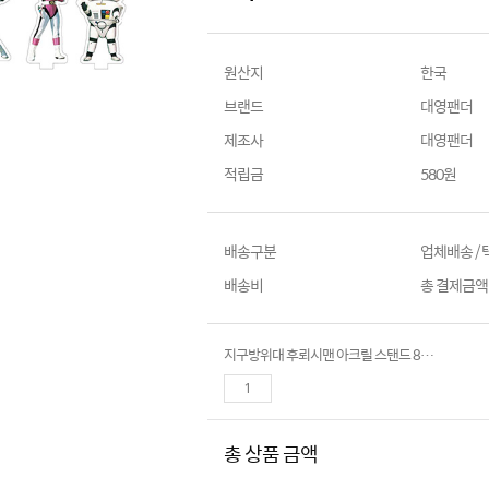
원산지
한국
브랜드
대영팬더
제조사
대영팬더
적립금
580원
배송구분
업체배송 /
배송비
총 결제금액이
지구방위대 후뢰시맨 아크릴 스탠드 8종 (등장인물 & 일본어로고)
총 상품 금액