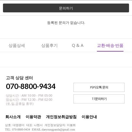
문의하기
등록된 문의가 없습니다.
상품상세
상품후기
Q & A
교환·배송·반품
고객 상담 센터
070-8800-9434
카카오톡 문의
상담시간 : AM 10:00 - PM 05:00
1:1문의하기
점심시간 : PM 12:30 - PM 02:00
(토,일,공휴일 휴무)
회사소개
이용약관
개인정보취급방침
이용안내
상호: 대영팬더 대표: 나현서 개인정보담당자: 이봉희
TEL: 070-8800-9434 EMAIL:daeyoungpanda@gmail.com