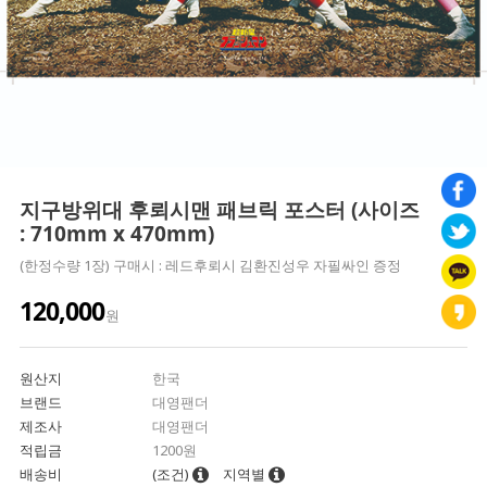
지구방위대 후뢰시맨 패브릭 포스터 (사이즈
: 710mm x 470mm)
(한정수량 1장) 구매시 : 레드후뢰시 김환진성우 자필싸인 증정
120,000
원
원산지
한국
브랜드
대영팬더
제조사
대영팬더
적립금
1200원
배송비
(조건)
지역별