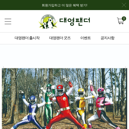
회원가입하고 더 많은 혜택 받기!
0
대영팬더 출시작
대영팬더 굿즈
이벤트
공지사항