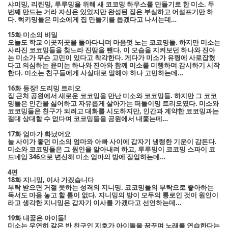
샤미밍, 리린밍, 루루밍을 위해 새 코코밍 하우스를 만들기로 한 미소. 두
번째 만드는 거라 자신은 있었지만 완성된 집은 부실하고 어설프기만 하
다. 럭키밍들은 미소에게 집 만들기를 돕겠다고 나서는데…
15화 미소의 비밀
오늘도 학교 이곳저곳을 돌아다니며 마음껏 노는 코코밍들. 하지만 미소는
사라진 코코밍들을 찾느라 진땀을 뺀다. 이 모습을 지켜보던 하나와 진아
는 미소가 무슨 고민이 있다고 착각한다. 게다가 미소가 유령에 사로잡혔
다고 의심하는 윤미는 하나와 진아와 함께 미소를 미행하며 감시하기 시작
한다. 미소는 친구들에게 사실대로 말해야 하나 고민하는데…
16화 등장! 도리밍 트리오
집 근처 공원에서 새로운 코코밍을 만난 미소와 코코밍들. 하지만 그 코코
밍들은 인간을 싫어하고 자유롭게 살아가는 떠돌이밍 트리오였다. 미소와
코코밍들은 친구가 되려고 대화를 시도하지만, 인간과 계약한 코코밍과는
절대 상대할 수 없다며 코코밍들을 공원에서 내쫓는데…
17화 엄마가 화났어요
늘 사이가 좋던 미소의 엄마와 아빠 사이에 갑자기 냉랭한 기운이 감돈다.
미소와 코코밍들은 그 원인을 알아내려 하고, 루루밍이 코코밍 스파이 코
드네임 346으로 변신해 미소 엄마의 방에 잠입하는데…
4편
18화 지니밍, 이사 가겠습니다
부탁 받으면 거절 못하는 성격의 지니밍. 코코밍들의 부탁으로 좋아하는
독서도 마음 놓고 할 틈이 없다. 지니밍의 방이 모두의 통로인 것이 원인이
라고 생각한 지니밍은 갑자기 이사를 가겠다고 선언하는데...
19화 내꿈은 아이돌!
미소는 우연히 같은 반 친구인 지호가 아이돌을 꿈꾸며 노래를 연습한다는