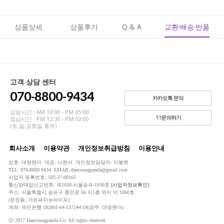
상품상세
상품후기
Q & A
교환·배송·반품
고객 상담 센터
070-8800-9434
카카오톡 문의
상담시간 : AM 10:00 - PM 05:00
1:1문의하기
점심시간 : PM 12:30 - PM 02:00
(토,일,공휴일 휴무)
회사소개
이용약관
개인정보취급방침
이용안내
상호: 대영팬더 대표: 나현서 개인정보담당자: 이봉희
TEL: 070-8800-9434 EMAIL:daeyoungpanda@gmail.com
사업자 등록번호: 592-27-00165
통신판매업신고번호: 제2020-서울송파-1930호
[사업자정보확인]
주소: 서울특별시 송파구 충민로 66 지1층 와이 비 1060호
(문정동, 가든파이브라이프)
계좌: 국민은행 592801-04-137244 (예금주: 대영팬더)
ⓒ 2017 Daeyoungpanda Co. All rights reserved.