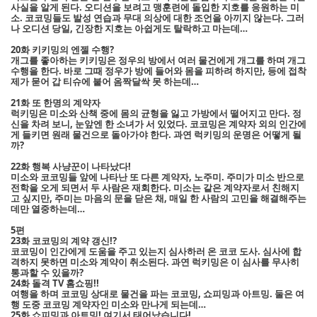
사실을 알게 된다. 오디션을 보려고 맹훈련에 돌입한 지호를 응원하는 미
소. 코코밍들도 발성 연습과 무대 의상에 대한 조언을 아끼지 않는다. 그러
나 오디션 당일, 긴장한 지호는 아쉽게도 탈락하고 마는데…
20화 키키밍의 엔젤 수행?
개그를 좋아하는 키키밍은 정우의 방에서 여러 물건에게 개그를 하며 개그
수행을 한다. 바로 그때 정우가 방에 들어와 몸을 피하려 하지만, 등에 접착
제가 묻어 갑 티슈에 붙어 옴짝달싹 못 하는데…
21화 또 한명의 계약자
럭키밍은 미소와 산책 중에 몸의 균형을 잃고 가방에서 떨어지고 만다. 정
신을 차려 보니, 눈앞엔 한 소녀가 서 있었다. 코코밍은 계약자 외의 인간에
게 들키면 원래 물건으로 돌아가야 한다. 과연 럭키밍의 운명은 어떻게 될
까?
22화 행복 사냥꾼이 나타났다!
미소와 코코밍들 앞에 나타난 또 다른 계약자, 노주미. 주미가 미소 반으로
전학을 오게 되면서 두 사람은 재회한다. 미소는 같은 계약자로서 친해지
고 싶지만, 주미는 마음의 문을 닫은 채, 매일 한 사람의 고민을 해결해주는
데만 열중하는데…
5편
23화 코코밍의 계약 갱신!?
코코밍이 인간에게 도움을 주고 있는지 심사하러 온 코코 도사. 심사에 합
격하지 못하면 미소와 계약이 취소된다. 과연 럭키밍은 이 심사를 무사히
통과할 수 있을까?
24화 돌격 TV 홈쇼핑!!
여행을 하며 코코밍 상대로 물건을 파는 코코밍, 쇼피밍과 아트밍. 둘은 여
행 도중 코코밍 계약자인 미소와 만나게 되는데…
25화 쇼피밍과 아트밍! 여기서 태어났습니다!