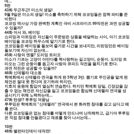
데…
9편
43화 두근두근! 미소의 생일!
9월 9일은 미소의 생일! 미소를 축하하기 위해 코코밍들은 깜짝 파티를 준
비한다
코코밍 역사상 가장 완벽한 계획인 극비 서프라이즈 99작전은 과연 성공할
수 있을까?
44화 어서 와, 베이밍
쇼피밍과 아트밍은 자신들이 주문받은 상품을 배달하는 사이, 아기 코코밍
베이밍을 코코밍 하우스에 맡기기로 한다.
코코밍들은 베이밍을 돌보며 즐거운 시간을 보내지만, 리린밍만은 베이밍
돌보기에 자신이 없는데…
45화 사랑의 엔젤? 도리밍 트리오
미소가 기르는 고양이 아만다를 짝사랑하는 길고양이, 순둥이. 도리밍 트
리오는 그런 순둥이를 돕고자 사랑의 큐피드 작전을 펼치기로 한다.
과연 작전은 성공할 수 있을까?
46화 신데렐라 대소동
학예회에서 신데렐라 연극을 하게 된 5학년 3반. 뽑기로 주인공을 맡게 된
채언은 절대 못 한다며 포기하려 하지만,
지호의 응원에 힘입어 열심히 연습한다. 하지만 학예회 당일, 긴장감을 감
출 수 없는 채언은 자신감을 잃고 코코밍들은 합심해 신데렐라 연극을 성
공시키기 위해 노력하는데…
47화 탄생!? 루루밍 여왕님
루루밍은 학예회의 “신데렐라” 연극에서 본 화려한 침대를 갖고 싶다고 떼
를 쓴다.
다른 코코밍들은 없는 침대를 어떻게 만드냐며 난처해하고, 급기야 루루밍
은 직접 침대를 만들겠다고 재료를 찾아 나서는데…
10편
48화 밸런타인데이 대작전!