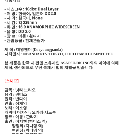
- 디스크수 : 10disc Dual Layer
- 더 빙 : 한국어, 일본어 DD2.0
- 자 막 : 한국어, None
- 시 간 : 각 239min
- 화 면 : 16:9 ANAMORPHIC WIDESCREEN
- 음 향 : DD 2.0
- 장 르
아동
환타지
:
/
- 관람등급
전체관람가
:
제 작
대영팬더
:
(Daeyoungpanda)
저작권자
:
©BANDAI/TV TOKYO, COCOTAMA COMMITTEE
본 제품은 한국 내 판권 소유자인
와의 계약에 의해
ASATSU-DK INC
제작
생산되므로 무단 복제시 법의 처벌을 받습니다
,
.
스태프]
[
감독
낫타 노리오
:
음악
란티스
:
원작
반다이
:
연출
정재익
:
노래
이소영
:
캐릭터 디자인
오카와 시노부
:
장르
아동
판타지
:
/
출연
이지현
한미소 역
:
(
)
양정화
지니밍 역
(
)
여민정
럭티밍 역
(
)