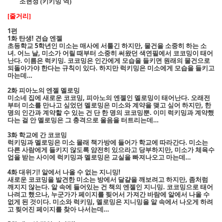
조현정
키키밍 역
(
)
줄거리
[
]
1편
1화 탄생! 견습 엔젤
초등학교 5학년인 미소는 매사에 서툴긴 하지만, 물건을 소중히 하는 소
녀. 어느 날, 미소가 어릴 때부터 소중히 써왔던 색연필에서 코코밍이 태어
난다. 이름은 럭키밍. 코코밍은 인간에게 모습을 들키면 원래의 물건으로
되돌아가야 한다는 규칙이 있다. 하지만 럭키밍은 미소에게 모습을 들키고
마는데…
2화 피아노의 엔젤 멜로밍
미소네 집에 새로운 코코밍, 피아노의 엔젤인 멜로밍이 태어난다. 오래전
부터 미소를 만나고 싶었던 멜로밍은 미소와 계약을 맺고 싶어 하지만, 한
명의 인간과 계약할 수 있는 건 단 한 명의 코코밍뿐. 이미 럭키밍과 계약했
다는 걸 안 멜로밍은 그 충격으로 울음을 터트리는데…
3화 학교에 간 코코밍
럭키밍과 멜로밍은 미소 몰래 책가방에 들어가 학교에 따라간다. 미소는
다른 사람에게 들키지 않도록 얌전히 있으라고 당부하지만, 미소가 체육수
업을 받는 사이에 럭키밍과 멜로밍은 교실을 빠져나오고 마는데…
4화 대위기! 알에서 나올 수 없는 지니밍!
새로운 코코밍을 발견한 미소는 방에서 달걀을 깨보려고 하지만, 좀처럼
깨지지 않는다. 알 속에 들어있는 건 책의 엔젤인 지니밍. 코코밍으로 태어
나려고 했으나, 누군가가 페이지를 찢어서 가져간 바람에 알에서 나올 수
없게 된 것이다. 미소와 럭키밍, 멜로밍은 지니밍을 알 속에서 나오게 하려
고 찢어진 페이지를 찾아 나서는데…