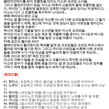
밸런타인데이를 맞아 초콜릿을 만드는 미소와 코코밍 소녀들.
그리고 밸런타인데이 당일, 미소는 태호의 신발장에 몰래 초콜릿을 넣는
다. 하지만 그 초콜릿엔 멜로밍의 강력한 마법이 걸려 있다는 게 밝혀지고,
미소는 다시 그 초콜릿을 회수하러 나서는데…
49화 쁘띠밍의 패션 교실
꾸미는 걸 좋아하는 쁘띠밍은 자신뿐 아니라 다른 코코밍들에게도 그 즐거
움을 알려주기 위해, 평소에 꾸미는 것에 관심이 없는 아로밍을 찾아간다.
50화 독서할 땐 조용히~
독서의 계절인 가을을 맞아 도서관을 찾은 미소와 코코밍들.
하지만 미소가 빌리고 싶은 책은 몇 개월째 대출 중이다. 지니밍과 러니밍
은 이유를 알아내기 위해 책을 빌린 소년을 뒤쫓아 가는데…
51화 공포의 핼러윈 파티!
텔레비전에서 핼러윈이란 축제를 알게 된 코코밍들은 코코밍 하우스에서
핼러윈 파티를 열기로 한다. 그리고 주미와 아로밍을 비롯해 다른 코코밍
들을 초대해 누가 가장 손님을 깜짝 놀라게 할지 대결하기로 하는데…
52화 귀신은 밖으로! 복은 안으로!
미소의 아빠가 탈을 쓴 모습을 보고 괴물이라고 착각한 코코밍들.
미소와 정우가 괴물을 향해 콩을 던지는 걸 본 코코밍들은 미소와 정우를
구하기 위해 힘을 합쳐 괴물에 맞서 싸우기로 하는데…
등장인물
[
]
한미소 :
초등학교
학년
물건을 소중히 하는 상냥한 여자아이
01.
5
.
.
노주미 :
초등학교
학년
아로밍과 함께 해피 스타를 모으는 행복 사냥
02.
5
.
꾼
.
럭키밍 :
색연필의 엔젤
호기심 왕성한 개구쟁이
03.
(
)
!
멜로밍 :
피아노의 엔젤
밝지만 조금 덜렁이
노래를 아주 잘 부름
04.
(
)
.
!
지니밍 :
책의 엔젤
착실하고 꼼꼼함
뭐든지 척척박사
05.
(
)
.
!
쁘띠밍 :
립스틱의 엔젤
섹시하고 멋진 언니
약간 응석쟁이
06.
(
)
.
키키밍
텔레비전의 엔젤
개그사랑
지기 싫어하는 성격
07.
:
(
)
.