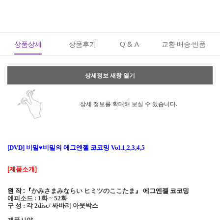
상품상세
상품후기
Q & A
교환·배송·반품
상세정보 새창 열기
상세 정보를 확대해 보실 수 있습니다.
비밀
♥
비밀의 에그엔젤 코코밍
[DVD]
Vol.1,2,3,4,5
[제품소개]
원 작 :『
かみさまみならい ヒミツのここたま
』
에그엔젤 코코밍
에피소드
화
화
: 1
~ 52
구 성
: 각 2disc/ 싸바리 아웃박스
제품사양