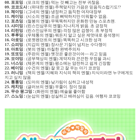
포포밍
포크의 엔젤
먹는 것 빼고는 전부 귀찮음
08.
:
(
)
.
코코도사 :
위대한 엔젤
주책맞지만 가끔은 믿음직스럽기도
09.
(
)
!?
체이밍 :
그네의 엔젤
냉정하고 듬직한 여자대장부
10.
(
)
캐이밍
시소의 엔젤
조금 삐딱하지만 미워할수 없음
11.
:
(
)
.
포츠밍
철봉의 엔젤
무뚝뚝하지만 온화한 만능 스포츠맨
12.
:
(
)
.
샤미밍 :
린스인삼푸의 엔젤
지나치게 밝음
초 긍정적
13.
(
)
.
리린밍
린스인삼푸의 엔젤
걱정 많은 겁쟁이
초 부정적
14.
:
(
)
.
루루밍
우체통의 엔젤
뭐든지 알고 싶은 제멋대로 응석쟁이
15.
:
(
)
아로밍
로켓펜던트의 엔젤
똑똑하고 시크한 성격
16.
:
(
)
쇼피밍
지갑의 엔젤
장사꾼 기질이 넘치는 수다쟁이
17.
:
(
)
아트밍
붓의 엔젤
까칠한 완벽주의자
18.
:
(
)
또또밍
주판의 엔젤
옛것은 좋은것이여
라고 믿음
19.
:
(
)
~~
모야밍
공부책상의 엔젤
계약자와 끈끈한 우정을 과시
20.
:
(
)
너스밍
체온계의 엔젤
평소에는 얌전하고 쉽게 긴장함
21.
:
(
)
베이밍
수건의 엔젤
잘 웃고 잘 우는 아기 코코밍
22.
:
(
)
러니밍
책의 엔젤
지혜와 지식의 책의 엔젤
지식이라면 누구에게도
23.
:
(
/
)
지고 싶지 않음
통통밍
도마의 엔젤
낮가림이 심하고 내성적
24.
:
(
)
캐치밍
글러브의 엔젤
우쭐이
정이 많음
25.
:
(
)
.
무슈 뭉그밍 :
화판의 엔젤
예술을 좋아함
26.
(
)
스노밍 :
눈삽의 엔젤
성실하고 배려심이 깊음
여행자 코코밍
27.
(
)
.