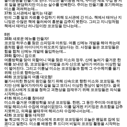
놀이공원을 만들기로 한다. 미소는 놀이공원 제작, 주미는 재료 수집 등 서
로 일을 분담하지만 미소는 실수를 반복한다. 주미는 만들기를 포기하려는
미소를 격려하는데…
37화 도서관에서 펼치는 대결!
반의 그룹 발표 자료를 수집하기 위해 도서관에 간 미소. 책에서 태어난 지
니밍은 수많은 책에 둘러싸여 흥분을 감추지 못한다. 그리고 지니밍처럼
책에서 태어난 러니밍이란 코코밍을 만나는데…
8편
38화 새로운 메뉴를 만들자!
코코밍 하우스를 찾은 쇼피밍과 아트밍. 여름 신메뉴 개발을 해야 하는데
좀처럼 좋은 아이디어가 떠오르지 않는다는 것. 사정을 들은 코코밍들은
힘을 합쳐 신메뉴 개발에 돌입하는데…
39화 할머니 집으로
여름방학을 맞아 외할머니 댁을 찾은 미소와 정우. 산에 놀러가 즐거운 한
때를 보내던 중, 코코밍들이 마법을 쓰자 산으로 날아가 버리는 이상한 일
이 벌어진다. 그리고 이튿날 미소는 코코밍들과 함께 그 수수께끼를 풀기
위해 산으로 향하는데…
40화 코코밍들의 여름 대모험!
불가사의한 현상의 원인을 찾기 위해 산속으로 향한 미소와 코코밍들. 하
지만 산에 들어가자마자 길을 잃고 또다시 이상한 현상이 벌어진다. 결국
코코도사에게 도움을 청하고 괴현상을 잠재우기 위해 코코밍들은 의식을
시작하는데…
41화 해피스타를 찾아라!
미소와 즐거운 여름방학을 보낸 코코밍들. 한편, 그 동안 주미와 아로밍은
매일 해피스타 수집에 여념이없었다. 이를 알게된 키키밍은 초조함을 감추
지못하고, 의욕을 불태우며 해피스타 수집에나서는데…
42화 코코밍 활동 대작전!
늘 학교에 가고 싶어 미소에게 조르던 코코밍들이 오늘은 웬일로 집에 있
겠다고 말한다. 미소를 배웅한 후 드디어 비밀의 코코밍 활동을 시작하는