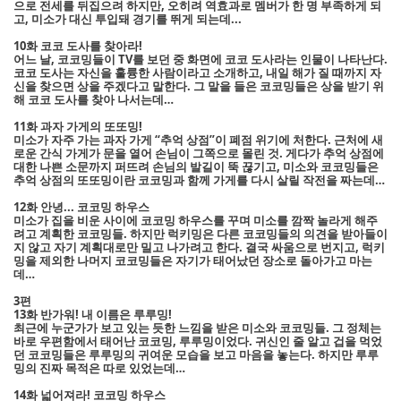
으로 전세를 뒤집으려 하지만, 오히려 역효과로 멤버가 한 명 부족하게 되
고, 미소가 대신 투입돼 경기를 뛰게 되는데...
10화 코코 도사를 찾아라!
어느 날, 코코밍들이 TV를 보던 중 화면에 코코 도사라는 인물이 나타난다.
코코 도사는 자신을 훌륭한 사람이라고 소개하고, 내일 해가 질 때까지 자
신을 찾으면 상을 주겠다고 말한다. 그 말을 들은 코코밍들은 상을 받기 위
해 코코 도사를 찾아 나서는데…
11화 과자 가게의 또또밍!
미소가 자주 가는 과자 가게 “추억 상점”이 폐점 위기에 처한다. 근처에 새
로운 간식 가게가 문을 열어 손님이 그쪽으로 몰린 것. 게다가 추억 상점에
대한 나쁜 소문까지 퍼뜨려 손님의 발길이 뚝 끊기고, 미소와 코코밍들은
추억 상점의 또또밍이란 코코밍과 함께 가게를 다시 살릴 작전을 짜는데…
12화 안녕... 코코밍 하우스
미소가 집을 비운 사이에 코코밍 하우스를 꾸며 미소를 깜짝 놀라게 해주
려고 계획한 코코밍들. 하지만 럭키밍은 다른 코코밍들의 의견을 받아들이
지 않고 자기 계획대로만 밀고 나가려고 한다. 결국 싸움으로 번지고, 럭키
밍을 제외한 나머지 코코밍들은 자기가 태어났던 장소로 돌아가고 마는
데…
3편
13화 반가워! 내 이름은 루루밍!
최근에 누군가가 보고 있는 듯한 느낌을 받은 미소와 코코밍들. 그 정체는
바로 우편함에서 태어난 코코밍, 루루밍이었다. 귀신인 줄 알고 겁을 먹었
던 코코밍들은 루루밍의 귀여운 모습을 보고 마음을 놓는다. 하지만 루루
밍의 진짜 목적은 따로 있었는데…
14화 넓어져라! 코코밍 하우스