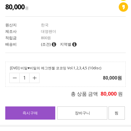
80,000
원
원산지
한국
제조사
대영팬더
적립금
800원
배송비
(조건)
지역별
[DVD] 비밀♥비밀의 에그엔젤 코코밍 Vol.1,2,3,4,5 (10disc)
80,000
원
80,000
총 상품 금액
원
즉시구매
장바구니
찜