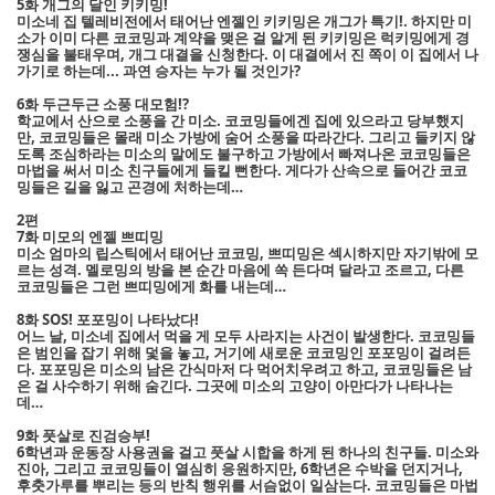
5화 개그의 달인 키키밍!
미소네 집 텔레비전에서 태어난 엔젤인 키키밍은 개그가 특기!. 하지만 미
소가 이미 다른 코코밍과 계약을 맺은 걸 알게 된 키키밍은 럭키밍에게 경
쟁심을 불태우며, 개그 대결을 신청한다. 이 대결에서 진 쪽이 이 집에서 나
가기로 하는데... 과연 승자는 누가 될 것인가?
6화 두근두근 소풍 대모험!?
학교에서 산으로 소풍을 간 미소. 코코밍들에겐 집에 있으라고 당부했지
만, 코코밍들은 몰래 미소 가방에 숨어 소풍을 따라간다. 그리고 들키지 않
도록 조심하라는 미소의 말에도 불구하고 가방에서 빠져나온 코코밍들은
마법을 써서 미소 친구들에게 들킬 뻔한다. 게다가 산속으로 들어간 코코
밍들은 길을 잃고 곤경에 처하는데…
2편
7화 미모의 엔젤 쁘띠밍
미소 엄마의 립스틱에서 태어난 코코밍, 쁘띠밍은 섹시하지만 자기밖에 모
르는 성격. 멜로밍의 방을 본 순간 마음에 쏙 든다며 달라고 조르고, 다른
코코밍들은 그런 쁘띠밍에게 화를 내는데…
8화 SOS! 포포밍이 나타났다!
어느 날, 미소네 집에서 먹을 게 모두 사라지는 사건이 발생한다. 코코밍들
은 범인을 잡기 위해 덫을 놓고, 거기에 새로운 코코밍인 포포밍이 걸려든
다. 포포밍은 미소의 남은 간식마저 다 먹어치우려고 하고, 코코밍들은 남
은 걸 사수하기 위해 숨긴다. 그곳에 미소의 고양이 아만다가 나타나는
데…
9화 풋살로 진검승부!
6학년과 운동장 사용권을 걸고 풋살 시합을 하게 된 하나의 친구들. 미소와
진아, 그리고 코코밍들이 열심히 응원하지만, 6학년은 수박을 던지거나,
후춧가루를 뿌리는 등의 반칙 행위를 서슴없이 일삼는다. 코코밍들은 마법