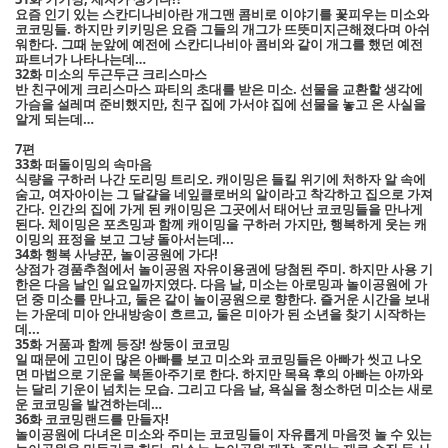
요즘 인기 있는 스칸디나비아란 개그맨 콤비로 이야기를 꽃피우는 미소와
코코밍들. 하지만 키키밍은 요즘 그들의 개그가 뜨뜻미지근해졌다며 아쉬
워한다. 그때 눈앞에 예전에 스칸디나비아 콤비와 같이 개그를 했던 예전
파트너가 나타나는데…
32화 미소의 두근두근 크리스마스
반 친구에게 크리스마스 파티의 초대를 받은 미소. 선물을 교환할 생각에
가슴을 설레며 준비했지만, 친구 집에 가서야 집에 선물을 놓고 온 사실을
알게 되는데…
7편
33화 떠돌이밍의 속마음
식량을 구하러 나간 도리밍 트리오. 캐이밍은 들킬 위기에 처하자 알 속에
숨고, 여자아이는 그 달걀을 네잎클로버의 알이라고 착각하고 집으로 가져
간다. 인간의 집에 가게 된 캐이밍은 그곳에서 태어난 코코밍들을 만나게
된다. 체이밍은 포츠밍과 함께 캐이밍을 구하러 가지만, 행복하게 웃는 캐
이밍의 표정을 보고 그냥 돌아서는데...
34화 행복 사냥꾼, 놀이공원에 가다!
상점가 경품추첨에서 놀이공원 자유이용권에 당첨된 주미. 하지만 사용 기
한은 다음 날인 일요일까지였다. 다음 날, 미소는 아로밍과 놀이공원에 가
던 중 미소를 만나고, 둘은 같이 놀이공원으로 향한다. 즐거운 시간을 보내
는 가운데 미아 안내방송이 흐르고, 둘은 미아가 된 소년을 찾기 시작하는
데...
35화 거품과 함께 등장! 쌍둥이 코코밍
일 때문에 고민이 많은 아빠를 보고 미소와 코코밍들은 아빠가 씻고 나오
면 마법으로 기운을 북돋아주기로 한다. 하지만 목욕 후의 아빠는 아까와
는 달리 기운이 넘치는 모습. 그리고 다음 날, 욕실을 청소하던 미소는 새로
운 코코밍을 발견하는데…
36화 코코밍랜드를 만들자!
놀이공원에 다녀온 미소와 주미는 코코밍들이 자유롭게 마음껏 놀 수 있는