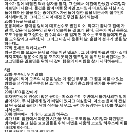
미소가 집에 배달된 택배 상자를 열자, 그 안에서 예전에 만났던 쇼피밍과
아트밍이 나온다. 물건을 팔며 여행 중이던 쇼피밍과 아트밍은 사실 자신
들이 태어난 집을 찾는 중이었다. 자신들이 잠깐 집을 비운사이 집주인이
이사해버린것. 그리고 드디어 예전 집주인을 찾게되는데…
26화 1등을 목표로!!
운동회에서 장애물 릴레이 대표선수로 뽑힌 미소. 학교가 끝나고 집에 가
던 중, 같은 대표선수인 진수가 연습하는 걸 보게 된다. 공부가 아닌 운동으
로도 1등을 하고 싶다는 진수의 속내를 알게 된 미소는 코코밍들에게 연습
을 도와달라고 부탁한다. 그리고 마침내 운동회 날, 훈련의 성과가 빛을 발
하는데...
27화 운세로 럭키다뇨~!?
최근 화제를 모으는 운세로 점을 치던 멜로밍. 그 점괘에 따르면 해가 질 때
까지 3개의 행운 아이템을 모으지 못하면 멜로밍이 돌로 변해버린다는 것.
코코밍들은 멜로밍을 위해 다 같이 행운의 아이템을 찾기 시작하는데…
6편
28화 루루밍, 위기일발!
여왕님이 되어 모두의 시중을 받는 게 꿈인 루루밍. 그 꿈을 이룰 수 있는
방법을 생각해낸 루루밍은 쇼피밍의 비밀의 홈쇼핑에 뭔가를 주문하는
데.....
29화 UFO를 잡아라!
초자연현상에 관심이 많은 윤미는 미소와 주미 주변에서 불가사의한 일이
벌어지자, 두 사람에게 뭔가 비밀이 있다고 의심한다. 미소는 윤미의 관심
을 딴 곳으로 돌리기 위해 작전을 세우고, 윤미가 동경하는 UFO를 찾으러
나서는데…
30화 빗속에서 라라라♪ 코코밍 하우스
비가 내려 집안에서 따분한 시간을 보내는 코코밍들. 샤미밍과 리린밍은
빗속에서 놀고 싶은 코코밍들을 위해 마법을 사용해 코코밍 하우스에 비를
내리게 하는데…
31화 키키밍, 제자가 생기다!?