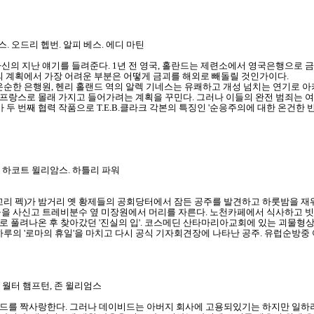
. 오드리 헵번. 알피 베스. 에디 마틴
신의 지난 얘기를 들려준다. 1년 전 영국, 홀란드는 제련소에서 영국은행으로 금
의 계획에서 가장 어려운 부분은 어떻게 금괴를 해외로 빼돌릴 것인가이다.
온순한 은행원, 헨리 홀랜드 역의 알렉 기네스는 유쾌하고 개성 넘치는 연기로 아
 프랑스로 몰래 가지고 들어가려는 계획을 꾸민다. 그러나 이들의 완전 범죄는 여러
 두 번째 협력 작품으로 T.E.B.클라크 각본의 특징인 '순응주의에 대한 온건한 반
. 하코트 윌리암스. 하틀리 파워
고리 펙)가 밤거리 옛 황제들의 공회당터에서 잠든 공주를 발견하고 하룻밤을 재
들을 사신고 트레비분수 옆 미장원에서 머리를 자른다. 노천카페에서 식사하고 빗
 풀려나온 후 찾아갔던 '진실의 입'. 코스메딘 산타마리아교회에 있는 괴물형상의
단 하루의 '로마의 휴일'을 마치고 다시 공식 기자회견장에 나타난 공주. 유럽순방
, 월터 햄프턴, 존 윌리엄스
드를 짝사랑한다. 그러나 데이비드는 아버지 회사에 고용되있기는 하지만 일하러