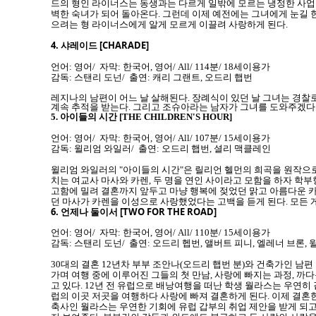
드의 형인 라이너스는 동생과는 다르게 일밖에 모르는 냉정한 사업가
벽한 숙녀가 되어 돌아온다. 그런데 이제 예전에는 그녀에게 눈길 
으려는 형 라이너스에게 알게 모르게 이끌려 사랑하게 된다.
4.
샤레이드 [CHARADE]
언어: 영어/ 자막: 한국어, 영어/ All/ 114분/ 18세이용가
감독: 스탠리 도넌/ 출연: 캐리 그랜트, 오드리 햅번
레지나의 남편이 어느 날 살해된다. 장례식이 있던 날 그녀는 경찰
계속 추적을 받는다. 그리고 조슈아라는 남자가 그녀를 도와주겠다
5.
아이들의 시간 [THE CHILDREN'S HOUR]
언어: 영어/ 자막: 한국어, 영어/ All/ 107분/ 15세이용가
감독: 윌리엄 와일러/ 출연: 오드리 햅번, 셜리 맥클레인
윌리엄 와일러의 "아이들의 시간"은 릴리언 헬먼의 희곡을 원작으로
치는 여교사 마사와 카렌, 두 명을 연인 사이라고 모함을 하자 학
고함에 밀려 결혼까지 앞두고 마냥 행복에 젖었던 맑고 아름다운 카
던 마사가 카렌을 이성으로 사랑했었다는 고백을 듣게 된다. 모든 
6.
언제나 둘이서 [TWO FOR THE ROAD]
언어: 영어/ 자막: 한국어, 영어/ All/ 110분/ 15세이용가
감독: 스탠리 도넌/ 출연: 오드리 헵번, 앨버트 피니, 엘레너 브론,
30대의 결혼 12년차 부부 조안나(오드리 햅번 분)와 건축가인 남
가며 여행 중에 이루어진 그들의 첫 만남, 사랑에 빠지는 과정, 까
고 있다. 12년 전 유럽으로 배낭여행을 떠난 학생 월라스는 우연
럽의 이곳 저곳을 여행하다 사랑에 빠져 결혼하게 된다. 이제 결혼
축사인 월라스는 우연한 기회에 유럽 갑부의 취업 제안을 받게 되고