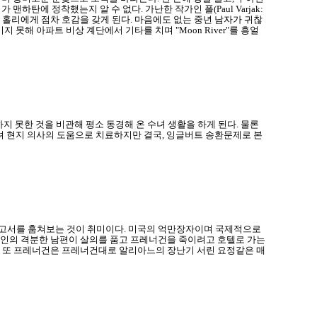
맨하탄에 정착했는지 알 수 없다. 가난한 작가인 폴(Paul Varjak:
 홀리에게 점차 호감을 갖게 된다. 마음에도 없는 중년 남자가 귀찮
해 아파트 비상 계단에서 기타를 치며 "Moon River"를 흥얼
에 결혼하지 못한 것을 비관해 평소 동경해 온 수녀 생활을 하게 된다. 물론
려 현지 의사의 도움으로 치료하지만 결국, 잉글버트 송환문제로 본
보고서를 훔쳐보는 것이 취미이다. 미국의 억만장자이며 국제적으로
여인의 격분한 남편이 살의를 품고 프레너건을 죽이려고 호텔로 가는
, 또 프레너건은 프레너건대로 알리아느의 장난기 서린 요정같은 매