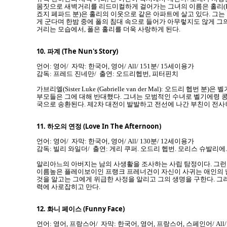
몸짓으로 새벽거리를 리드미컬하게 걸어가는 그녀의 이름은 홀리(Holly 
죠지 페파드 분)은 홀리의 이웃으로 같은 아파트에 살고 있다. 그는
게 군다며 한밤 중에 폴의 침대 속으로 들어가 아무렇지도 않게 그의
거리는 모습에서, 폴은 홀리를 더욱 사랑하게 된다.
10.
파계 (The Nun's Story)
언어: 영어/ 자막: 한국어, 영어/ All/ 151분/ 15세이용가
감독: 프레드 진네만/ 출연: 오드리헵번, 피터핀치
가브리엘(Sister Luke (Gabrielle van der Mal): 
부모들은 그에 대해 반대했다. 그녀는 모범적인 수녀로 벨기에령 콩
국으로 송환된다. 제2차 대전이 발발하고 전선에 나간 부친이 전사
11.
하오의 연정 (Love In The Afternoon)
언어: 영어/ 자막: 한국어, 영어/ All/ 130분/ 12세이용가
감독: 빌리 와일더/ 출연: 게리 쿠퍼. 오드리 헵번. 모리스 슈발리에.
알리아느의 아버지는 남의 사생활을 조사하는 사립 탐정이다. 그
이름높은 플레이보이인 프랭크 프레너건이 자신이 사귀는 애인의 남
것을 알고는 그에게 위급한 사정을 알리고 그의 생명을 구한다. 
력에 사로잡히고 만다.
12.
화니 페이스 (Funny Face)
언어: 영어, 프랑스어/ 자막: 한국어, 영어, 프랑스어, 스페인어/ All/