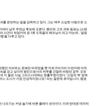
괴를 운반하는 일을 감독하고 있다. 그는 매우 소심한 사람으로 소
카데미 남우 주연상 후보에 오른다. 헨리와 그의 괴짜 동료는 (스탠
 사건이 뒤엉키며 곧 3류 도둑들의 해프닝이 되고 마는데... 일링
항'을 다루고 있다.
워줬던 아파트는 문패만 바뀌었을 뿐 마르구타거리 51번지에 아직
속을 걷고 싶다며 평민으로서의 하루를 간절히 바랐던 공주. 오토
 이 돌은 사실 그리스시대에는 맨홀뚜껑이었다. '소망의 벽' 앞에
중 어느 도시가 가장 인상적이었나요? 라는 질문에 로마입니다. 평생
 나오기는 커녕 놀기에 바쁜 플레이 보이이다. 이와 반대로 데이비