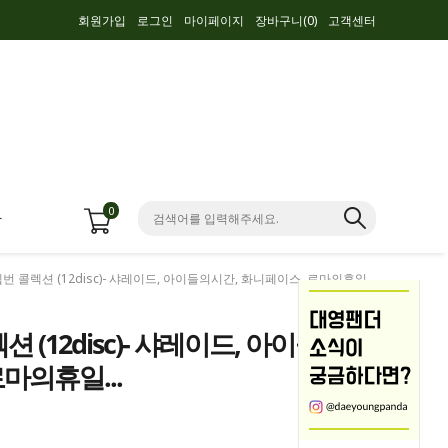
회원가입
로그인
마이페이지
장바구니(
0
)
고객센터
0
항
헵번 콜렉션 (12disc)- 샤레이드, 아이들의시간, 화니페이스, 로마의휴일...
 (12disc)- 샤레이드, 아이들
마의휴일...