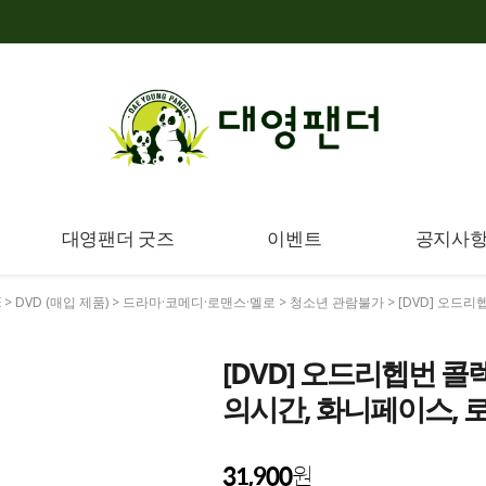
대영팬더 굿즈
이벤트
공지사
E
>
DVD (매입 제품)
>
드라마·코메디·로맨스·멜로
>
청소년 관람불가
> [DVD] 오드리
[DVD] 오드리헵번 콜렉션
의시간, 화니페이스, 로
31,900
원