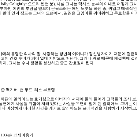
Golightly: 오드리 헵번 분), 사실 그녀는 택사스 농부의 아내로 어떻게 그녀가 
 부자인 여인의 후원을 받으며 곤욕스러운 애인 노릇을 하던 중, 귀엽고 매력적인
 팔에 안겨 잠드는 그녀의 모습에서, 길잃은 고양이를 귀여워하고 무료함을 이기지 못
오드리 헵번 분)은 벨기에의 유명한 의사의 딸. 사랑하는 청년의 어머니가 정신병자이기 때문
고의 간호 수녀가 되어 열대 지방으로 떠난다. 그러나 과로 때문에 폐결핵에 걸
하자, 그녀는 수녀 생활을 청산하고 종군 간호원이 된다.
 존 맥기버. 밴 두드. 리스 부르뎅
런 까닭에 알리아느는 호기심으로 아버지의 서재에 몰래 들어가 고객들의 조사 
편에게 사살될 위험에 처해 있다는 사실을 우연히 알게 된 알리아느. 그녀는 
그러나 이상하게 이러한 사건을 계기로 알리아느는 프레너건을 사랑하기 시작하고
 103분/ 15세이용가