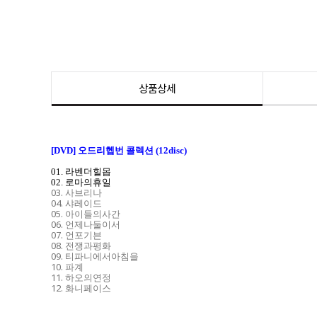
상품상세
[DVD] 오드리헵번 콜렉션 (12disc)
01. 라벤더힐몹
02. 로마의휴일
03. 사브리나
04. 샤레이드
05. 아이들의사간
06. 언제나둘이서
07. 언포기븐
08. 전쟁과평화
09. 티파니에서아침을
10. 파계
11. 하오의연정
12. 화니페이스