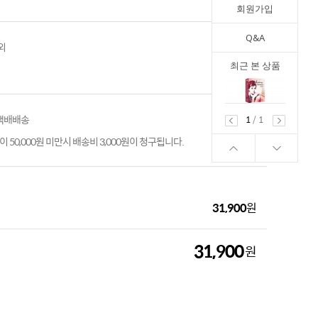
회원가입
Q&A
O외
최근 본 상품
 택배배송
1
/
1
 50,000원 미만시 배송비 3,000원이 청구됩니다.
31,900
원
31,900
원