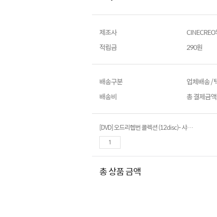
제조사
CINECRE
적립금
290원
배송구분
업체배송 /
배송비
총 결제금액이
[DVD] 오드리헵번 콜렉션 (12disc)- 샤레이드, 아이들의시간, 화니페이스, 로마의휴일...
총 상품 금액