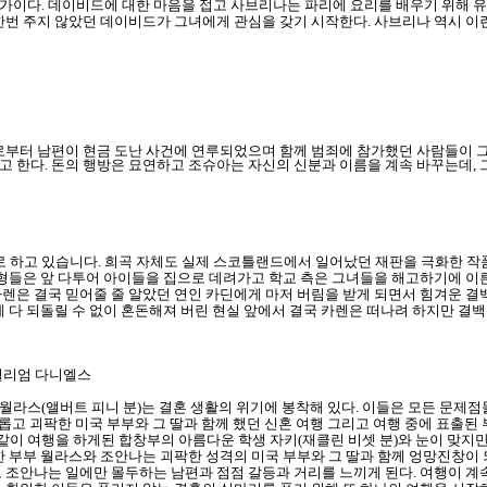
이다. 데이비드에 대한 마음을 접고 사브리나는 파리에 요리를 배우기 위해 유학
한번 주지 않았던 데이비드가 그녀에게 관심을 갖기 시작한다. 사브리나 역시 이런
로부터 남편이 현금 도난 사건에 연루되었으며 함께 범죄에 참가했던 사람들이 그
고 한다. 돈의 행방은 묘연하고 조슈아는 자신의 신분과 이름을 계속 바꾸는데,
 하고 있습니다. 희곡 자체도 실제 스코틀랜드에서 일어났던 재판을 극화한 작품 
부형들은 앞 다투어 아이들을 집으로 데려가고 학교 측은 그녀들을 해고하기에 이른
렌은 결국 믿어줄 줄 알았던 연인 카딘에게 마저 버림을 받게 되면서 힘겨운 결
게 다 되돌릴 수 없이 혼돈해져 버린 현실 앞에서 결국 카렌은 떠나려 하지만 결
 윌리엄 다니엘스
편 월라스(앨버트 피니 분)는 결혼 생활의 위기에 봉착해 있다. 이들은 모든 문
다롭고 괴팍한 미국 부부와 그 딸과 함께 했던 신혼 여행 그리고 여행 중에 표출
히 같이 여행을 하게된 합창부의 아름다운 학생 자키(재클린 비셋 분)와 눈이 맞
한 부부 월라스와 조안나는 괴팍한 성격의 미국 부부와 그 딸과 함께 엉망진창이 
 조안나는 일에만 몰두하는 남편과 점점 갈등과 거리를 느끼게 된다. 여행이 계