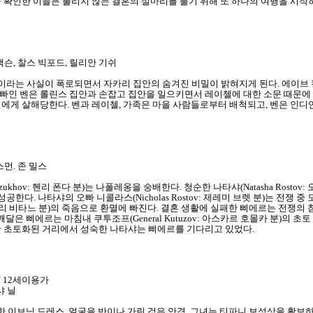
 확인한 이들은 풀리지 않는 결혼의 실마리를 풀기 위해 또 하나의 여행을 시작
 색슨, 찰스 빅포드, 릴리안 기쉬
라는 사실이 폭로되면서 자카리 집안의 숨겨진 비밀이 밝혀지게 된다. 에이브 
빠인 벤은 롤린스 집안과 손잡고 집안을 일으키면서 레이첼에 대한 소문 때문에 
에게 살해당한다. 벤과 레이첼, 가족은 마을 사람들로부터 배척되고, 벤은 인디언
스먼. 존 밀스
zukhov: 헨리 폰다 분)는 나폴레옹을 숭배한다. 청순한 나타샤(Natasha Rost
다. 나타샤의 오빠 니콜라스(Nicholas Rostov: 제레미 브렛 분)는 전쟁 중 도망쳐오
: 밀리 비타느 분)의 죽음으로 환멸에 빠진다. 결혼 생활에 실패한 삐에르는 전쟁
 진실을 깨달은 삐에르는 마침내 쿠투조프(General Kutuzov: 아스카르 호몰카 분
한 초토화된 거리에서 성숙한 나타샤는 삐에르를 기다리고 있었다.
분/ 12세이용가
샤 닐
한 이브닝 드레스, 얼굴을 반이나 가린 검은 안경. 그녀는 티파니 보석상을 활보