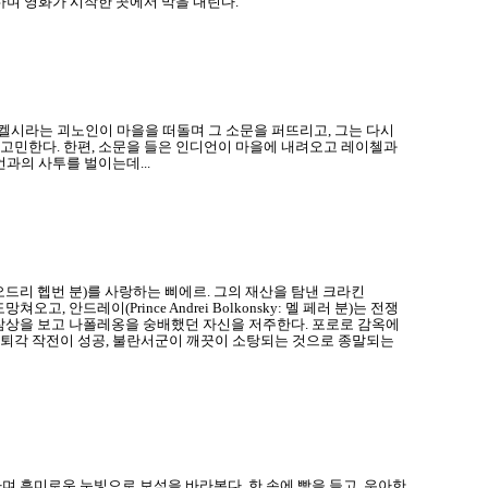
하며 영화가 시작한 곳에서 막을 내린다.
켈시라는 괴노인이 마을을 떠돌며 그 소문을 퍼뜨리고, 그는 다시
고민한다. 한편, 소문을 들은 인디언이 마을에 내려오고 레이첼과
과의 사투를 벌이는데...
ov: 오드리 헵번 분)를 사랑하는 삐에르. 그의 재산을 탐낸 크라킨
고, 안드레이(Prince Andrei Bolkonsky: 멜 페러 분)는 전쟁
의 참상을 보고 나폴레옹을 숭배했던 자신을 저주한다. 포로로 감옥에
)의 초토 퇴각 작전이 성공, 불란서군이 깨끗이 소탕되는 것으로 종말되는
하며 흥미로운 눈빛으로 보석을 바라본다. 한 손에 빵을 들고, 우아한