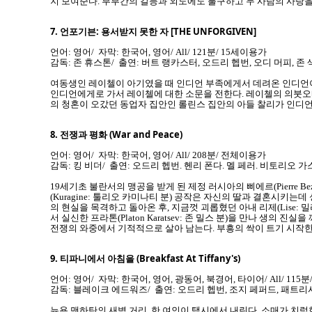
지 보여준다. 부부간의 갈등과 외도에도 불구하고 두 사람의 사랑을
7.
언포기븐: 용서받지 못한 자 [THE UNFORGIVEN]
언어: 영어/ 자막: 한국어, 영어/ All/ 121분/ 15세이용가
감독: 존 휴스톤/ 출연: 버트 랭카스터, 오드리 헵번, 오디 머피, 존
여동생인 레이첼이 아기였을 때 인디언 부족에게서 데려온 인디언이
인디언에게로 가서 레이첼에 대한 소문을 전한다. 레이첼의 의붓오
의 청혼이 오갔던 동업자 집안인 롤린스 집안의 아들 찰리가 인디언
8.
전쟁과 평화 (War and Peace)
언어: 영어/ 자막: 한국어, 영어/ All/ 208분/ 전체이용가
감독: 킹 비더/ 출연: 오드리 헵번. 헨리 폰다. 멜 페러. 비토리오 가
19세기초 불란서의 맹공을 받게 된 제정 러시아의 삐에르(Pierre Be
(Kuragine: 툴리오 카미나티 분) 공작은 자신의 딸과 결혼시키는데 성공한
의 현실을 목격하고 돌아온 후, 지금껏 괴롭혔던 아내 리제(Lise
서 실신한 프라톤(Platon Karatsev: 존 밀스 분)을 만나 생의
전쟁의 와중에서 기적적으로 살아 남는다. 부흥의 싹이 트기 시작
9.
티파니에서 아침을 (Breakfast At Tiffany's)
언어: 영어/ 자막: 한국어, 영어, 광동어, 북경어, 타이어/ All/ 115
감독: 블레이크 에드워즈/ 출연: 오드리 헵번, 조지 페퍼드, 패트리
뉴욕 맨하탄의 새벽 거리, 한 여인이 택시에서 내린다. 소매가 치렁