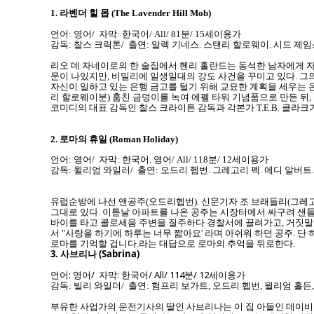
1.
라벤더 힐 몹 (The Lavender Hill Mob)
언어: 영어/ 자막: 한국어/ All/ 81분/ 15세이용가
감독: 찰스 크릭톤/ 출연: 알렉 기네스. 스탠리 할로웨이. 시드 제임스
리오 데 자네이로의 한 술집에서 헨리 홀란드는 동석한 남자에게 자
문이 나있지만, 비밀리에 일생일대의 강도 사건을 꾸미고 있다. 그
자신이 일하고 있는 은행 금고를 털기 위해 교묘한 계획을 세우는 
리 할로웨이분) 훔친 금덩이를 녹여 에펠 타워 기념품으로 만든 뒤,
코미디의 대표 감독인 찰스 크라이튼 감독과 각본가 T.E.B. 클라크가
2.
로마의 휴일 (Roman Holiday)
언어: 영어/ 자막: 한국어. 영어/ All/ 118분/ 12세이용가
감독: 윌리엄 와일러/ 출연: 오드리 헵번. 그레고리 펙. 에디 알버트
유럽순방에 나선 앤공주(오드리헵번). 신문기자 조 브래들리(그레
그대로 있다. 이튿날 아파트를 나온 공주는 시장터에서 싸구려 샌
바이를 타고 콜로세움 주변을 질주하다 경찰서에 끌려가고, 거짓말로
서 "사랑을 하기에 하루는 너무 짧아요' 라며 아쉬워 하던 공주. 
로마를 기억할 겁니다.라는 대답으로 로마의 추억을 뒤로한다.
3.
사브리나 (Sabrina)
언어: 영어/ 자막: 한국어/ All/ 114분/ 12세이용가
감독: 빌리 와일더/ 출연: 험프리 보가트, 오드리 헵번, 윌리엄 홀든
부유한 사업가의 운전기사의 딸인 사브리나는 이 집 아들인 데이비