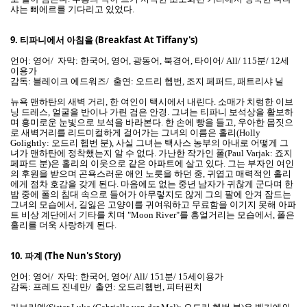
샤는 삐에르를 기다리고 있었다.
9.
티파니에서 아침을 (Breakfast At Tiffany's)
언어: 영어/ 자막: 한국어, 영어, 광동어, 북경어, 타이어/ All/ 115분/ 12세
이용가
감독: 블레이크 에드워즈/ 출연: 오드리 헵번, 조지 페퍼드, 패트리샤 닐
뉴욕 맨하탄의 새벽 거리, 한 여인이 택시에서 내린다. 소매가 치렁한 이브
닝 드레스, 얼굴을 반이나 가린 검은 안경. 그녀는 티파니 보석상을 활보하
며 흥미로운 눈빛으로 보석을 바라본다. 한 손에 빵을 들고, 우아한 몸짓으
로 새벽거리를 리드미컬하게 걸어가는 그녀의 이름은 홀리(Holly
Golightly: 오드리 헵번 분), 사실 그녀는 택사스 농부의 아내로 어떻게 그
녀가 맨하탄에 정착했는지 알 수 없다. 가난한 작가인 폴(Paul Varjak: 죠지
페파드 분)은 홀리의 이웃으로 같은 아파트에 살고 있다. 그는 부자인 여인
의 후원을 받으며 곤욕스러운 애인 노릇을 하던 중, 귀엽고 매력적인 홀리
에게 점차 호감을 갖게 된다. 마음에도 없는 중년 남자가 귀찮게 군다며 한
밤 중에 폴의 침대 속으로 들어가 아무렇지도 않게 그의 팔에 안겨 잠드는
그녀의 모습에서, 길잃은 고양이를 귀여워하고 무료함을 이기지 못해 아파
트 비상 계단에서 기타를 치며 "Moon River"를 흥얼거리는 모습에서, 폴은
홀리를 더욱 사랑하게 된다.
10.
파계 (The Nun's Story)
언어: 영어/ 자막: 한국어, 영어/ All/ 151분/ 15세이용가
감독: 프레드 진네만/ 출연: 오드리헵번, 피터핀치