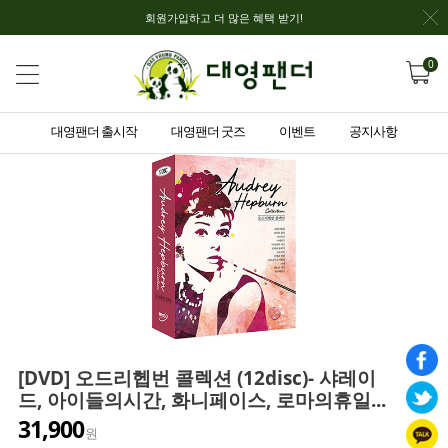
회원가입하고 더 많은 혜택 받기!
0
대영팬더 출시작
대영팬더 굿즈
이벤트
공지사항
[DVD] 오드리헵번 콜렉션 (12disc)- 샤레이
드, 아이들의시간, 화니페이스, 로마의휴일...
31,900
원