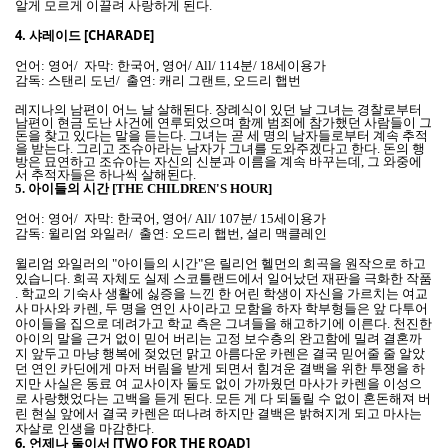
알게 모르게 이끌려 사랑하게 된다.
4.
샤레이드 [CHARADE]
언어: 영어/ 자막: 한국어, 영어/ All/ 114분/ 18세이용가
감독: 스탠리 도넌/ 출연: 캐리 그랜트, 오드리 햅번
레지나의 남편이 어느 날 살해된다. 장례식이 있던 날 그녀는 경찰로부터
남편이 현금 도난 사건에 연루되었으며 함께 범죄에 참가했던 사람들이 그
돈을 찾고 있다는 말을 듣는다. 그녀는 곧 세 명의 남자들로부터 계속 추적
을 받는다. 그리고 조슈아라는 남자가 그녀를 도와주겠다고 한다. 돈의 행
방은 묘연하고 조슈아는 자신의 신분과 이름을 계속 바꾸는데, 그 와중에
서 추적자들은 하나씩 살해된다.
5.
아이들의 시간 [THE CHILDREN'S HOUR]
언어: 영어/ 자막: 한국어, 영어/ All/ 107분/ 15세이용가
감독: 윌리엄 와일러/ 출연: 오드리 햅번, 셜리 맥클레인
윌리엄 와일러의 "아이들의 시간"은 릴리언 헬먼의 희곡을 원작으로 하고
있습니다. 희곡 자체도 실제 스코틀랜드에서 일어났던 재판을 극화한 작품
. 학교의 기숙사 생활에 싫증을 느낀 한 어린 학생이 자신을 가르치는 여교
사 마사와 카렌, 두 명을 연인 사이라고 모함을 하자 학부형들은 앞 다투어
아이들을 집으로 데려가고 학교 측은 그녀들을 해고하기에 이른다. 천진한
아이의 말을 근거 없이 믿어 버리는 고정 보수층의 완고함에 밀려 결혼까
지 앞두고 마냥 행복에 젖었던 맑고 아름다운 카렌은 결국 믿어줄 줄 알았
던 연인 카딘에게 마저 버림을 받게 되면서 힘겨운 결백을 위한 투쟁을 하
지만 사실은 동료 여 교사이자 둘도 없이 가까웠던 마사가 카렌을 이성으
로 사랑했었다는 고백을 듣게 된다. 모든 게 다 되돌릴 수 없이 혼돈해져 버
린 현실 앞에서 결국 카렌은 떠나려 하지만 결백은 밝혀지게 되고 마사는
자살로 인생을 마감한다.
6.
언제나 둘이서 [TWO FOR THE ROAD]