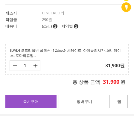
제조사
CINECREO외
적립금
290원
배송비
(조건)
지역별
[DVD] 오드리헵번 콜렉션 (12disc)- 샤레이드, 아이들의시간, 화니페이
스, 로마의휴일...
31,900
원
31,900
총 상품 금액
원
즉시구매
장바구니
찜