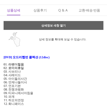
상품상세
상품후기
Q & A
교환·배송·반품
상세정보 새창 열기
상세 정보를 확대해 보실 수 있습니다.
[DVD] 오드리헵번 콜렉션 (12disc)
01. 라벤더힐몹
02. 로마의휴일
03. 사브리나
04. 샤레이드
05. 아이들의사간
06. 언제나둘이서
07. 언포기븐
08. 전쟁과평화
09. 티파니에서아침을
10. 파계
11. 하오의연정
12. 화니페이스