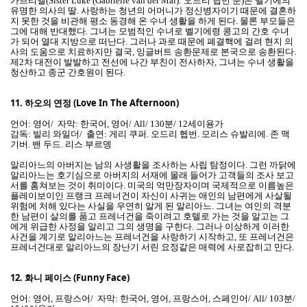
가브리엘(Sister Luke (Gabrielle van der Mal): 오드리 헵번 분)은 벨기에의
유명한 의사의 딸. 사랑하는 청년의 어머니가 정신병자이기 때문에 결혼하
지 못한 것을 비관해 평소 동경해 온 수녀 생활을 하게 된다. 물론 부모들은
그에 대해 반대했다. 그녀는 모범적인 수녀로 벨기에령 콩고의 간호 수녀
가 되어 열대 지방으로 떠난다. 그러나 과로 때문에 폐결핵에 걸려 현지 의
사의 도움으로 치료하지만 결국, 잉글버트 송환문제로 본국으로 송환된다.
제2차 대전이 발발하고 전선에 나간 부친이 전사하자, 그녀는 수녀 생활을
청산하고 종군 간호원이 된다.
11.
하오의 연정 (Love In The Afternoon)
언어: 영어/ 자막: 한국어, 영어/ All/ 130분/ 12세이용가
감독: 빌리 와일더/ 출연: 게리 쿠퍼. 오드리 헵번. 모리스 슈발리에. 존 맥
기버. 밴 두드. 리스 부르뎅
알리아느의 아버지는 남의 사생활을 조사하는 사립 탐정이다. 그런 까닭에
알리아느는 호기심으로 아버지의 서재에 몰래 들어가 고객들의 조사 보고
서를 훔쳐보는 것이 취미이다. 미국의 억만장자이며 국제적으로 이름높은
플레이보이인 프랭크 프레너건이 자신이 사귀는 애인의 남편에게 사살될
위험에 처해 있다는 사실을 우연히 알게 된 알리아느. 그녀는 여인의 격분
한 남편이 살의를 품고 프레너건을 죽이려고 호텔로 가는 것을 알고는 그
에게 위급한 사정을 알리고 그의 생명을 구한다. 그러나 이상하게 이러한
사건을 계기로 알리아느는 프레너건을 사랑하기 시작하고, 또 프레너건은
프레너건대로 알리아느의 장난기 서린 요정같은 매력에 사로잡히고 만다.
12.
화니 페이스 (Funny Face)
언어: 영어, 프랑스어/ 자막: 한국어, 영어, 프랑스어, 스페인어/ All/ 103분/