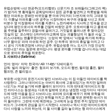
유럽순방에 나선 앤공주(오드리헵번). 신문기자 조 브래들리(그레고리 펙)
가 밤거리 옛 황제들의 공회당터에서 잠든 공주를 발견하고 하룻밤을 재워
줬던 아파트는 문패만 바뀌었을 뿐 마르구타거리 51번지에 아직 그대로 있
다. 이튿날 아파트를 나온 공주는 시장터에서 싸구려 샌들을 사신고 트레
비분수 옆 미장원에서 머리를 자른다. 노천카페에서 식사하고 빗속을 걷고
싶다며 평민으로서의 하루를 간절히 바랐던 공주. 오토바이를 타고 콜로세
움 주변을 질주하다 경찰서에 끌려가고, 거짓말로 풀려나온 후 찾아갔던
'진실의 입'. 코스메딘 산타마리아교회에 있는 괴물형상의 이 돌은 사실 그
리스시대에는 맨홀뚜껑이었다. '소망의 벽' 앞에서 "사랑을 하기에 하루는
너무 짧아요' 라며 아쉬워 하던 공주. 단 하루의 '로마의 휴일'을 마치고 다
시 공식 기자회견장에 나타난 공주. 유럽순방중 어느 도시가 가장 인상적
이었나요? 라는 질문에 로마입니다. 평생 로마를 기억할 겁니다.라는 대답
으로 로마의 추억을 뒤로한다.
3.
사브리나 (Sabrina)
언어: 영어/ 자막: 한국어/ All/ 114분/ 12세이용가
감독: 빌리 와일더/ 출연: 험프리 보가트, 오드리 헵번, 윌리엄 홀든, 월터
햄프턴, 존 윌리엄스
부유한 사업가의 운전기사의 딸인 사브리나는 이 집 아들인 데이비드를 짝
사랑한다. 그러나 데이비드는 아버지 회사에 고용되있기는 하지만 일하러
나오기는 커녕 놀기에 바쁜 플레이 보이이다. 이와 반대로 데이비드의 형
인 라이너스는 동생과는 다르게 일밖에 모르는 냉정한 사업가이다. 데이비
드에 대한 마음을 접고 사브리나는 파리에 요리를 배우기 위해 유학을 떠
난다. 그리고 파리에서 2년간 유학을 마치고 촌티를 벗은 완벽한 숙녀가 되
어 돌아온다. 그런데 이제 예전에는 그녀에게 눈길 한번 주지 않았던 데이
비드가 그녀에게 관심을 갖기 시작한다. 사브리나 역시 이런 데이비드에게
다시 사랑을 느끼려 하는데, 이 둘 사이를 갈라 놓으려는 형 라이너스에게