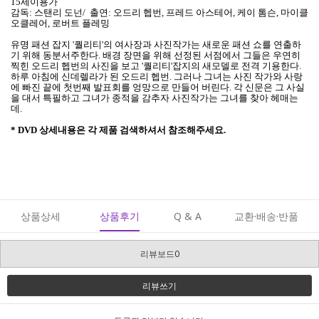
15세이용가
감독: 스탠리 도넌/ 출연: 오드리 헵번, 프레드 아스테어, 케이 톰슨, 마이클
오클레어, 로버트 플레밍
유명 패션 잡지 '퀄리티'의 여사장과 사진작가는 새로운 패션 쇼를 연출하
기 위해 동분서주한다. 배경 장면을 위해 선정된 서점에서 그들은 우연히
찍힌 오드리 헵번의 사진을 보고 '퀄리티'잡지의 새모델로 전격 기용한다.
하루 아침에 신데렐라가 된 오드리 헵번. 그러나 그녀는 사진 작가와 사랑
에 빠진 끝에 첫번째 발표회를 엉망으로 만들어 버린다. 각 신문은 그 사실
을 대서 특필하고 그녀가 종적을 감추자 사진작가는 그녀를 찾아 헤매는
데.
* DVD 상세내용은 각 제품 검색하셔서 참조해주세요.
상품상세
상품후기
Q & A
교환·배송·반품
리뷰보드0
리뷰쓰기