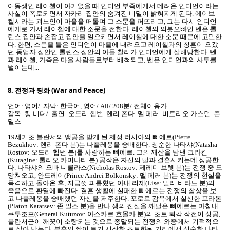
여동생인 레이첼이 아기였을 때 인디언 부족에게서 데려온 인디언이라는
사실이 폭로되면서 자카리 집안의 숨겨진 비밀이 밝혀지게 된다. 에이브
켈시라는 괴노인이 마을을 떠돌며 그 소문을 퍼뜨리고, 그는 다시 인디언
에게로 가서 레이첼에 대한 소문을 전한다. 레이첼의 의붓오빠인 벤은 롤
린스 집안과 손잡고 집안을 일으키면서 레이첼에 대한 소문 때문에 고민한
다. 한편, 소문을 들은 인디언이 마을에 내려오고 레이첼과의 청혼이 오갔
던 동업자 집안인 롤린스 집안의 아들 찰리가 인디언에게 살해당한다. 벤
과 레이첼, 가족은 마을 사람들로부터 배척되고, 벤은 인디언과의 사투를
벌이는데...
8.
전쟁과 평화 (War and Peace)
언어: 영어/ 자막: 한국어, 영어/ All/ 208분/ 전체이용가
감독: 킹 비더/ 출연: 오드리 헵번. 헨리 폰다. 멜 페러. 비토리오 가스먼. 존
밀스
19세기초 불란서의 맹공을 받게 된 제정 러시아의 삐에르(Pierre
Bezukhov: 헨리 폰다 분)는 나폴레옹을 숭배한다. 청순한 나타샤(Natasha
Rostov: 오드리 헵번 분)를 사랑하는 삐에르. 그의 재산을 탐낸 크라킨
(Kuragine: 툴리오 카미나티 분) 공작은 자신의 딸과 결혼시키는데 성공한
다. 나타샤의 오빠 니콜라스(Nicholas Rostov: 제레미 브렛 분)는 전쟁 중 도
망쳐오고, 안드레이(Prince Andrei Bolkonsky: 멜 페러 분)는 전쟁의 현실을
목격하고 돌아온 후, 지금껏 괴롭혔던 아내 리제(Lise: 밀리 비타느 분)의
죽음으로 환멸에 빠진다. 결혼 생활에 실패한 삐에르는 전쟁의 참상을 보
고 나폴레옹을 숭배했던 자신을 저주한다. 포로로 감옥에서 실신한 프라톤
(Platon Karatsev: 존 밀스 분)을 만나 생의 진실을 깨달은 삐에르는 마침내
쿠투조프(General Kutuzov: 아스카르 호몰카 분)의 초토 퇴각 작전이 성공,
불란서군이 깨끗이 소탕되는 것으로 종말되는 전쟁의 와중에서 기적적으
로 살아 남는다. 부흥의 싹이 트기 시작한 초토화된 거리에서 성숙한 나타