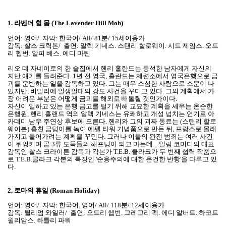
1.
라벤더 힐 몹 (The Lavender Hill Mob)
언어: 영어/ 자막: 한국어/ All/ 81분/ 15세이용가
감독: 찰스 크릭톤/ 출연: 알렉 기네스. 스탠리 할로웨이. 시드 제임스. 오드
리 헵번. 알피 베스. 에디 마틴
리오 데 자네이로의 한 술집에서 헨리 홀란드는 동석한 남자에게 자신의
지난 얘기를 들려준다. 1년 전 영국, 홀란드는 제련소에서 영국은행으로 금
괴를 운반하는 일을 감독하고 있다. 그는 매우 소심한 사람으로 소문이 나
있지만, 비밀리에 일생일대의 강도 사건을 꾸미고 있다. 그의 계획에서 가
장 어려운 부분은 어떻게 금괴를 해외로 빼돌릴 것인가이다.
자신이 일하고 있는 은행 금고를 털기 위해 교묘한 계획을 세우는 온순한
은행원, 헨리 홀랜드 역의 알렉 기네스는 유쾌하고 개성 넘치는 연기로 아
카데미 남우 주연상 후보에 오른다. 헨리와 그의 괴짜 동료는 (스탠리 할로
웨이분) 훔친 금덩이를 녹여 에펠 타워 기념품으로 만든 뒤, 프랑스로 몰래
가지고 들어가려는 계획을 꾸민다. 그러나 이들의 완전 범죄는 여러 사건
이 뒤엉키며 곧 3류 도둑들의 해프닝이 되고 마는데... 일링 코미디의 대표
감독인 찰스 크라이튼 감독과 각본가 T.E.B. 클라크가 두 번째 협력 작품으
로 T.E.B.클라크 각본의 특징인 '순응주의에 대한 온건한 반항'을 다루고 있
다.
2.
로마의 휴일 (Roman Holiday)
언어: 영어/ 자막: 한국어. 영어/ All/ 118분/ 12세이용가
감독: 윌리엄 와일러/ 출연: 오드리 헵번. 그레고리 펙. 에디 알버트. 하코트
윌리암스. 하틀리 파워