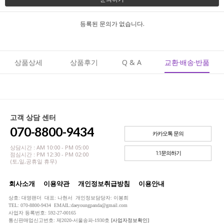
등록된 문의가 없습니다.
상품상세
상품후기
Q & A
교환·배송·반품
고객 상담 센터
070-8800-9434
카카오톡 문의
상담시간 : AM 10:00 - PM 05:00
1:1문의하기
점심시간 : PM 12:30 - PM 02:00
(토,일,공휴일 휴무)
회사소개
이용약관
개인정보취급방침
이용안내
상호: 대영팬더 대표: 나현서 개인정보담당자: 이봉희
TEL: 070-8800-9434 EMAIL:daeyoungpanda@gmail.com
사업자 등록번호: 592-27-00165
통신판매업신고번호: 제2020-서울송파-1930호
[사업자정보확인]