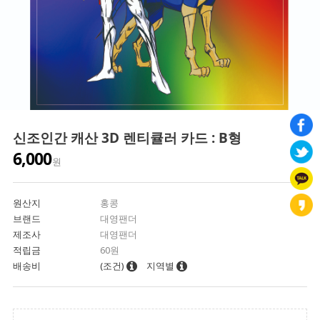
신조인간 캐산 3D 렌티큘러 카드 : B형
6,000
원
원산지
홍콩
브랜드
대영팬더
제조사
대영팬더
적립금
60원
배송비
(조건)
지역별