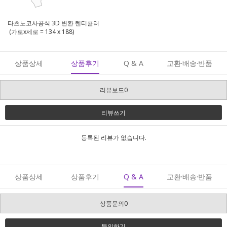
타츠노코사공식 3D 변환 렌티큘러
(가로x세로 = 134 x 188)
상품상세
상품후기
Q & A
교환·배송·반품
리뷰보드0
리뷰쓰기
등록된 리뷰가 없습니다.
상품상세
상품후기
Q & A
교환·배송·반품
상품문의0
문의하기