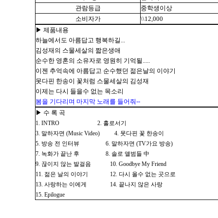
관람등급
중학생이상
소비자가
\\12,000
▶ 제품내용
하늘에서도 아름답고 행복하길...
김성재의 스물세살의 짧은생애
순수한 영혼의 소유자로 영원히 기억될.....
이젠 추억속에 아름답고 순수했던 젊은날의 이야기
못다핀 한송이 꽃처럼 스물세살의 김성재
이제는 다시 들을수 없는 목소리
봄을 기다리며 마지막 노래를 들어줘--
▶ 수 록 곡
1. INTRO 2. 홀로서기
3. 말하자면 (Music Video) 4. 못다핀 꽃 한송이
5. 방송 전 인터뷰 6. 말하자면 (TV가요 방송)
7. 녹화가 끝난 후 8. 솔로 앨범들 中
9. 끊이지 않는 발걸음 10. Goodbye My Friend
11. 젊은 날의 이야기 12. 다시 올수 없는 곳으로
13. 사랑하는 이에게 14. 끝나지 않은 사랑
15. Epilogue