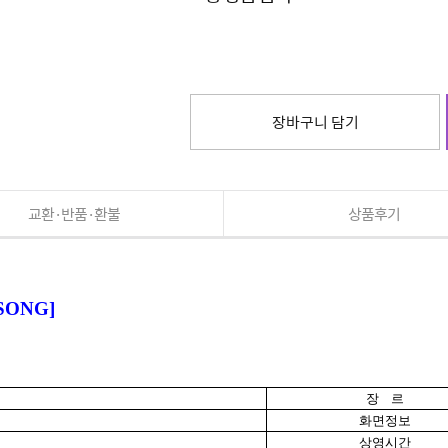
장바구니 담기
교환·반품·환불
상품후기
SONG]
장 르
화면정보
상영시간