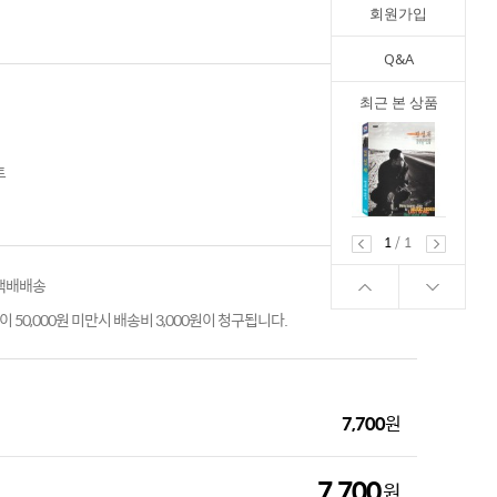
회원가입
Q&A
최근 본 상품
트
1
/
1
 택배배송
 50,000원 미만시 배송비 3,000원이 청구됩니다.
7,700
원
7,700
원