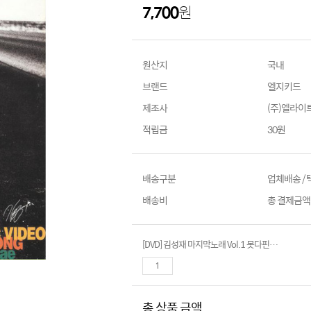
7,700
원
원산지
국내
브랜드
엘지키드
제조사
(주)엘라이
적립금
30원
배송구분
업체배송 /
배송비
총 결제금액이
[DVD] 김성재 마지막노래 Vol.1 못다핀꽃한송이 (Kim sung Jae Last Song)
총 상품 금액