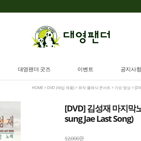
대영팬더 굿즈
이벤트
공지사
HOME
>
DVD (매입 제품)
>
뮤직·클래식·콘서트
>
가요·영상
> [D
[DVD] 김성재 마지막노
sung Jae Last Song)
12,000원