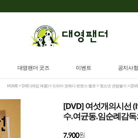
대영팬더 굿즈
이벤트
공지사
HOME
>
DVD (매입 제품)
>
드라마·코메디·로맨스·멜로
>
청소년 관람불가
> [D
[DVD] 여섯개의시선 (If
수.여균동.임순례감
7,900
원