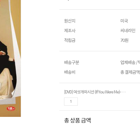
원산지
미국
제조사
씨네라인
적립금
70원
배송구분
업체배송 /
배송비
총 결제금액이
[DVD] 여섯개의시선 (If You Were Me)- 박찬욱.박광수.여균동.임순례감독외
총 상품 금액