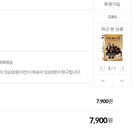
회원가입
Q&A
최근 본 상품
 택배배송
1
/
1
 50,000원 미만시 배송비 3,000원이 청구됩니다.
7,900
원
7,900
원