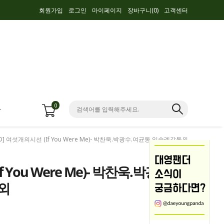
회원가입
로그인
마이페이지
장바구니(
0
)
고객센터
0
항
VD] 여섯개의시선 (If You Were Me)- 박찬욱.박광수.여균동.임순례감독외
 You Were Me)- 박찬욱.박광
독외