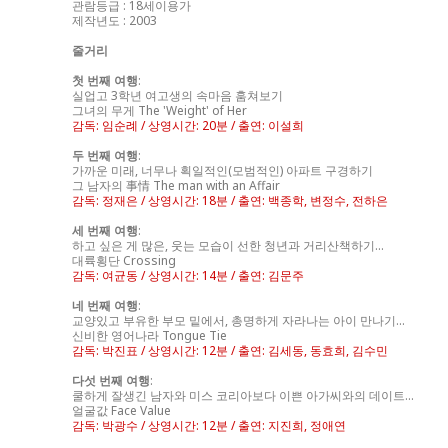
관람등급 : 18세이용가
제작년도 : 2003
줄거리
첫 번째 여행
:
실업고 3학년 여고생의 속마음 훔쳐보기
그녀의 무게 The 'Weight' of Her
감독: 임순례 / 상영시간: 20분 / 출연: 이설희
두 번째 여행
:
가까운 미래, 너무나 획일적인(모범적인) 아파트 구경하기
그 남자의 事情 The man with an Affair
감독: 정재은 / 상영시간: 18분 / 출연: 백종학, 변정수, 전하은
세 번째 여행
:
하고 싶은 게 많은, 웃는 모습이 선한 청년과 거리산책하기...
대륙횡단 Crossing
감독: 여균동 / 상영시간: 14분 / 출연: 김문주
네 번째 여행
:
교양있고 부유한 부모 밑에서, 총명하게 자라나는 아이 만나기...
신비한 영어나라 Tongue Tie
감독: 박진표 / 상영시간: 12분 / 출연: 김세동, 동효희, 김수민
다섯 번째 여행
:
쿨하게 잘생긴 남자와 미스 코리아보다 이쁜 아가씨와의 데이트...
얼굴값 Face Value
감독: 박광수 / 상영시간: 12분 / 출연: 지진희, 정애연