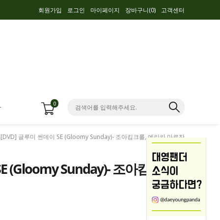
회원가입
로그인
마이페이지
장바구니(
0
)
고객센터
0
항
 [DVD] 글루미 썬데이 SE (Gloomy Sunday)- 조아킴크롤, 에리카 마로잔
 (Gloomy Sunday)- 조아킴크