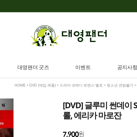
대영팬더 굿즈
이벤트
공지사
HOME
>
DVD (매입 제품)
>
드라마·코메디·로맨스·멜로
>
청소년 관람불가
>
[DVD] 글루미 썬데이 SE
롤, 에리카 마로잔
7,900
원