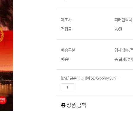
제조사
피터팬픽쳐
적립금
70원
배송구분
업체배송 /
배송비
총 결제금액이
[DVD] 글루미 썬데이 SE (Gloomy Sunday)- 조아킴크롤, 에리카 마로잔
총 상품 금액