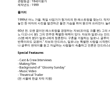
관람등급 : 18세이용가
제작년도 : 1999
줄거리
1999년 어느 가을. 독일 사업가가 헝가리의 한 레스토랑을 찾는다. 작
놓인 한 여자의 사진을 발견하곤 돌연 가슴을 쥐어 뜯으며 쓰러진다. 놀라는
60년 전. 오랜 꿈이던 레스토랑을 경영하는 자보(조아킴 크롤 분). 
노 디오니시 분). 그의 연주엔 특별한 매력이 있다. 자보와 일로나는 안
스(벤 베커 분)가 일로나에게 청혼한다. 구혼을 거절하는 일로나. 글루
반쪽이라도 갖겠어." 자보와 안드라스, 일로나는 특별한 사랑을 시작한다
나 글루미 썬데이를 듣고 자살하는 사람들이 속출하고 언론은 안드라스를 
Special Feataures
- Cast & Crew Interviews
- Making Film
- Background of ˝Gloomy Sunday˝
- Music Video
- Theatrical Trailer
(전 서플에 한글 자막 지원)