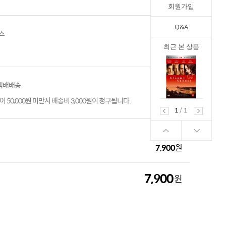
회원가입
Q&A
스
최근 본 상품
 택배배송
 50,000원 미만시 배송비 3,000원이 청구됩니다.
1
/
1
7,900
원
7,900
원