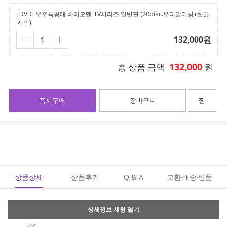
[DVD] 우주특공대 바이오맨 TV시리즈 일반판 (20disc.우리말더빙+한글
자막)
132,000
원
132,000
총 상품 금액
원
즉시구매
장바구니
찜
상품상세
상품후기
Q & A
교환·배송·반품
상세정보 새창 열기