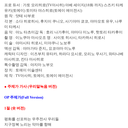
프로 듀서
:
가토 모리히로
(TV
아사히
)
아베 세이지
(18
화 까지
)
스즈키 타케
유키
(
토에이
)
토미타 야스히로
(
토에이 에이전시
)
원 작
:
얏테 사부로
각 본
:
소다 히로히사
,
후지이 쿠니오
,
사기야마 쿄코
,
야마모토 유우
,
나루
미 타케시
음 악
:
야노 타츠미감 독
:
호리 나가후미
,
야마다 미노루
,
핫토리 타카후미
촬 영
:
이노쿠마 마사오조 명
:
사이토 히사시
,
타카하시 히로시
미 술
:
야마시타 히로시
,
미야쿠니 노보루
액션 감독
:
야마가타 준지
,,
요코야마 미노루
캐릭터 디자인
:
이즈부치 유타카
,
하라다 요시로
,
모리노 우사기
,
와타나베
마사히코
,
칸다 마사히로
특수촬영 감독
:
야지마 노부오
장 치
:
토에이 미술센터
제 작
: TV
아사히
,
토에이
,
토에이 에이전시
●
주제가 가사
(
우리말녹음 버전
)
OP
주제가
(Full Version)
1
절
(
숏 버전
)
평화를 선포하는 우주전사 우리들
지구정복 노리는 악마를 향해