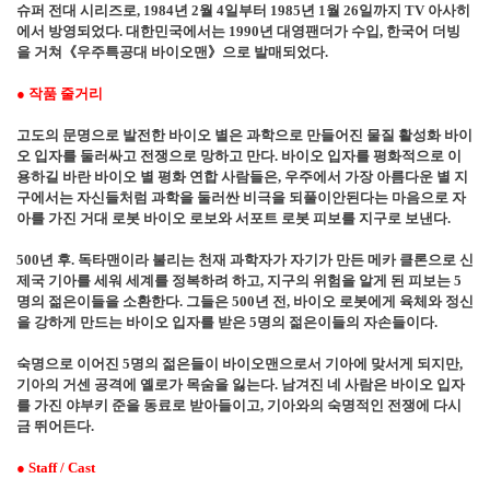
슈퍼 전대 시리즈로
, 1984
년
2
월
4
일부터
1985
년
1
월
26
일까지
TV
아사히
에서 방영되었다
.
대한민국에서는
1990
년 대영팬더가 수입
,
한국어 더빙
을 거쳐
《
우주특공대 바이오맨
》
으로 발매되었다
.
●
작품 줄거리
고도의 문명으로 발전한 바이오 별은 과학으로 만들어진 물질 활성화 바이
오 입자를 둘러싸고 전쟁으로 망하고 만다
.
바이오 입자를 평화적으로 이
용하길 바란 바이오 별 평화 연합 사람들은
,
우주에서 가장 아름다운 별 지
구에서는 자신들처럼 과학을 둘러싼 비극을 되풀이안된다는 마음으로 자
아를 가진 거대 로봇 바이오 로보와 서포트 로봇 피보를 지구로 보낸다
.
500
년 후
.
독타맨이라 불리는 천재 과학자가 자기가 만든 메카 클론으로 신
제국 기아를 세워 세계를 정복하려 하고
,
지구의 위험을 알게 된 피보는
5
명의 젊은이들을 소환한다
.
그들은
500
년 전
,
바이오 로봇에게 육체와 정신
을 강하게 만드는 바이오 입자를 받은
5
명의 젊은이들의 자손들이다
.
숙명으로 이어진
5
명의 젊은들이 바이오맨으로서 기아에 맞서게 되지만
,
기아의 거센 공격에 옐로가 목숨을 잃는다
.
남겨진 네 사람은 바이오 입자
를 가진 야부키 준을 동료로 받아들이고
,
기아와의 숙명적인 전쟁에 다시
금 뛰어든다
.
●
Staff / Cast