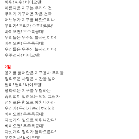
싸워
!
싸워
!
바이오맨
!
아름다운 지구는 우리의 것
우리가 가꾸어온 작은 천국
어느누가 지구를 빼앗으려나
우리가
!
우리가 수호하리라
!
바이오맨
!
우주특공대
!
우리들은 우주의 불사신이다
!
바이오맨
!
우주특공대
!
우리들은 우주의 불사신이다
!
우주전사
!
바이오맨
!
2
절
용기를 품어안은 지구용사 우리들
정의로운 사명은 시간을 넘어
달려
!
달려
!
바이오맨
!
평화로운 지구를 위협하는
끊임없이 밀려오는 악의 그림자
정의로운 힘으로 헤쳐나가라
우리가
!
우리가 승리 하리라
!
바이오맨
!
우주특공대
!
다섯개의 빛으로 싸워나간다
!
바이오맨
!
우주특공대
!
다섯개의 정의가 불타오른다
!
우주전사
!
바이오맨
!