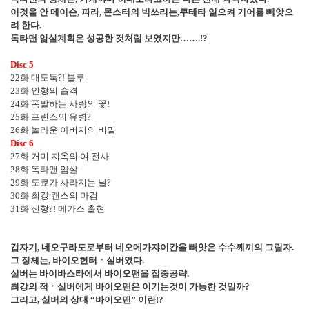
이것을 안 메이슨
,
파라
,
몬스터의 빅쓰리는
,
쿠테타 일으켜 기어를 빼앗으
려 한다
.
독타맨 암살계획은 성공한 것처럼 보였지만
……
.!?
Disc 5
22
화 대도둑
?!
블루
23
화 인형의 습격
24
화 폭발하는 사랑의 꽃
!
25
화 프린스의 유령
?
26
화 놀라운 아버지의 비밀
Disc 6
27
화 거미 지옥의 여 전사
28
화 독타맨 암살
29
화 도쿄가 사라지는 날
?
30
화 최강 캔스의 마검
31
화 신형
?!
메가스 출현
갑자기
,
네오구라도로부터 네오메가쟈이칸을 빼앗은 수수께끼의 그림자
.
그 정체는
,
바이오헌터
ㆍ
실버였다
.
실버는 바이바스타에서 바이오맨을 집중공략
.
최강의 적
ㆍ
실버에게 바이오맨은 이기는것이 가능한 것일까
?
그리고
,
실버의 상대
“
바이오맨
”
이란
!?