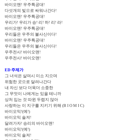
바이오맨
!
우주특공대
!
다섯개의 빛으로 싸워나간다
!
바이오맨
!
우주특공대
!
우리가
!
우리가 승
!
리
!
하
!
리
!
라
!
바이오맨
!
우주특공대
!
우리들은 우주의 불사신이다
!
바이오맨
!
우주특공대
!
우리들은 우주의 불사신이다
!
우주전사
!
바이오맨
!
우주전사
!
바이오맨
!
ED
주제가
그 녀석은 살며시 미소 지으며
위험한 곳으로 달려나간다
내 자신 보다 더욱더 소중한
그 무엇이 나에게는 있을 테니까
상처 입는 것 따윈 두렵지 않아
사랑하는 이 지구를 지키기 위해
(B I O M I C)
바이오믹
!(
예
!)
바이오믹 솔져
!
달려가자
!
승리의 바이오맨
!
바이오믹
!(
예
!)
바이오믹 솔져
!