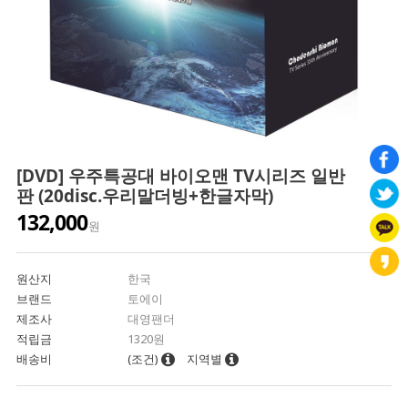
[DVD] 우주특공대 바이오맨 TV시리즈 일반
판 (20disc.우리말더빙+한글자막)
132,000
원
원산지
한국
브랜드
토에이
제조사
대영팬더
적립금
1320원
배송비
(조건)
지역별