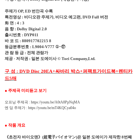
주제가
OP, ED
번안곡 수록
특전영상
:
비디오판 주제가
,
비디오 예고편
, DVD Full
버전
화 면
: 4 : 3
음 향
: Dolby Digital 2.0
출시번호
: DYP011
바 코 드
: 880917702215 8
등급분류번호
: L9004-V777
①
~
⑰
관 람 등 급
:
전체 관람가
제공
·
저작권
:
일본 도에이사
© Toei Company,Ltd.
구 성
싸바리 박스
퍼팩트가이드북
렌티카
: DVD Disc 20EA+
+
+
드
매
5
●
주제곡 미리듣고 보기
오프닝 주제곡
: https://youtu.be/A0tA8PpNqMA
엔 딩 주제가
: https://youtu.be/mT4KQCya04o
●
작품 개요
《
초전자 바이오맨
》
(
超電子
バイオマン
)
은 일본 도에이가 제작한
8
번째