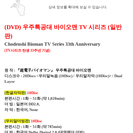
상세 정보를 확대해 보실 수 있습니다.
(DVD)
우주특공대 바이오맨
TV
시리즈
(일반
판
)
Chodenshi Bioman TV Series 33th Anniversary
(TV
시리즈 탄생
33
주년 기념
)
원 작
:
『
超電子
バイオマン
』
우주특공대 바이오맨
디스크수
: 20Discs <
우리말녹음
(10Disc) /
우리말자막
(10Disc)> / Dual
Layer
[한글자막판
]
10Disc
본편시간
: 1
화
~ 51
화
(
약
1,020min)
더 빙
:
일본어
DD2.0,
자 막
:
한국어
, None
[
우리말더빙판
]
10Disc
본편시간
: 1
화
~ 51
화
(
약
785min)
더 빙
:
한국어
Dolby Digital 2.0 (
대영팬더 더빙
)