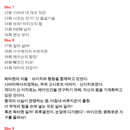
Disc 7
32
화 기어의 대 개조 작전
33
화 나오는 건가
?
신 필살기술
34
화 보라
!
바이오의 힘
35
화
6
번째 남자
36
화 변신 보이
Disc 8
37
화 킬러 실버
!
38
화 수수께끼의 바르지온
39
화 메이슨의 함정
!
40
화 빼앗긴 터보
!
41
화 악마의 자장가
!
독타맨의 아들
ㆍ
슈이치와 행동을 함께하고 있었다
.
시바타박사의정체는
,
무려 고시로의 아버지
ㆍ
신이치로였다
.
게다가 신 이치로는
,
메카인간을 연구하기 위해
,
자신의 몸을 기계화하고
있던 것이다
.
충격의 사실이 판명하는 중
,
마침내 바루지온이 출현
.
이 무적의 힘을 손에 넣는 것은 실버 일까
?
혹은 독타맨 일까
!
최후결전이
,
눈앞에 다가왔다
! /
바이오맨
,
평화로운 지
구를 돌려놔
!!
Disc 9