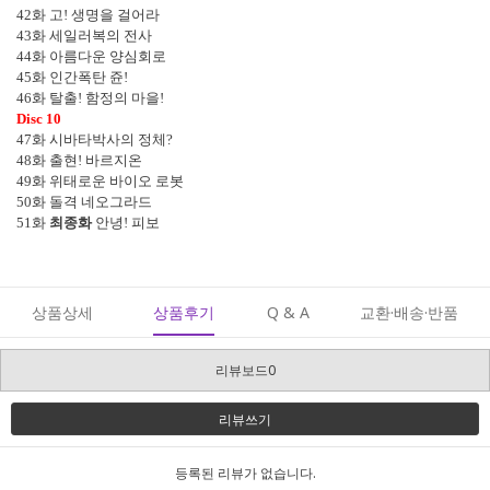
42
화 고
!
생명을 걸어라
43
화 세일러복의 전사
44
화 아름다운 양심회로
45
화 인간폭탄 쥰
!
46
화 탈출
!
함정의 마을
!
Disc 10
47
화 시바타박사의 정체
?
48
화 출현
!
바르지온
49
화 위태로운 바이오 로봇
50
화 돌격 네오그라드
51
화
최종화
안녕
!
피보
상품상세
상품후기
Q & A
교환·배송·반품
리뷰보드0
리뷰쓰기
등록된 리뷰가 없습니다.