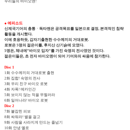
우리들의 바이오맨
!
●
에피소드
신제국기어의 총통
ㆍ
독타맨은 공격목표를 일본으로 결정
,
본격적인 침략
활동을 개시했다
.
이에 호응하듯
,
갑자기출현한 수수께끼의 거대로봇
.
로봇은
5
명의 젊은이를
,
후지산 산기슭에 모였다
.
5
명은
,
체내에
”
바이오 입자
”
를 가진 숙명의 전사였던 것이다
.
젊은이들은
,
초 전자 바이오맨이 되어 기어와의 싸움에 참가한다
.
Disc 1
1
화 수수께끼의 거대로봇 출현
2
화 집합
!
숙명의 전사
3
화 우리 친구 바이오 로봇
4
화 자폭
!
메카인간
5
화 보이지 않는 적을 무찔러라
6
화 일어나라
!
바이오 로봇
Disc 2
7
화 붙잡힌 피보
8
화 싸워라
!
별을 걸고
9
화 사람을 사라지게 만드는 줄넘기
10
화 안녕 옐로