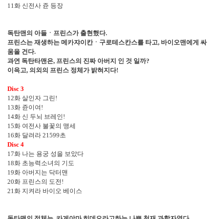
11
화 신전사 쥰 등장
독탄맨의 아들
ㆍ
프린스가 출현했다
.
프린스는 재생하는 메카쟈이칸
ㆍ
구로테스칸스를 타고
,
바이오맨에게 싸
움을 건다
.
과연 독탄타맨은
,
프린스의 진짜 아버지 인 것 일까
?
이윽고
,
의외의 프린스 정체가 밝혀지다
!
Disc 3
12
화 살인자 그린
!
13
화 쥰이여
!
14
화 신 두뇌 브레인
!
15
화 여전사 불꽃의 맹세
16
화 달려라
21599
초
Disc 4
17
화 나는 용궁 성을 보았다
18
화 초능력소녀의 기도
19
화 아버지는 닥터맨
20
화 프린스의 도전
!
21
화 지켜라 바이오 베이스
독타맨의 정체는
,
카게야마 히데오라고하는 나쁜 천재 과학자였다
.