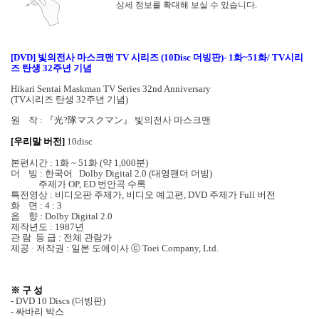
상세 정보를 확대해 보실 수 있습니다.
[DVD]
빛의전사 마스크맨 TV 시리즈 (10Disc 더빙판)- 1화~51화/ TV시리
즈 탄생 32주년 기념
Hikari Sentai Maskman TV Series 32nd Anniversary
(TV시리즈 탄생 32주년 기념)
원 작 : 『光?隊マスクマン』 빛의전사 마스크맨
[우리말 버전]
10disc
본편시간 : 1화 ~ 51화 (약 1,000분)
더 빙 : 한국어 Dolby Digital 2.0 (대영팬더 더빙)
주제가 OP, ED 번안곡 수록
특전영상 : 비디오판 주제가, 비디오 예고편, DVD 주제가 Full 버전
화 면 : 4 : 3
음 향 : Dolby Digital 2.0
제작년도 : 1987년
관 람 등 급 : 전체 관람가
제공 · 저작권 : 일본 도에이사 ⓒ Toei Company, Ltd.
※ 구 성
- DVD 10 Discs (더빙판)
- 싸바리 박스