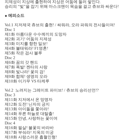
지제성이 지상에 출현하여 지상은 어둠에 둘러 쌓인다.
승리의 “빛”을 잡기 위해 마스크맨이 목숨을 걸고 츄브와 싸운다!
●
에피소드
Vol.1 지저제국 츄브의 출현! / 싸워라, 오라 파워의 전사들이여!
Disc 1
제1화 아름다운 수수께끼의 도망자
제2화 괴기! 어둠의 지제성
제3화 미지를 향한 일보!
제4화 불태워라! F1영혼!
제5화 작은 검사 블루
Disc 2
제6화 꿈의 갓 핸드
제7화 폭발! 켄타의 사랑
제8화 빛나라! 꽃의 검!
제9화 합체! 생명의 오라
제10화 이가무 VS 타케루
Vol.2 노려지는 그레이트 파이브! / 츄브의 승리선언!?
Disc 3
제11화 지저에서 온 망명자
제12화 도전! 닌자의 긍지
제13화 아이돌을 쫓아라!
제14화 푸른 하늘로 대탈출!
제15화 안녕, 사랑하는 꽃이여
Disc 4
제16화 필살! 불꽃의 바라바
제17화 부숴라! 지옥의 미궁
제18화 사랑스러운 흡혈인형!