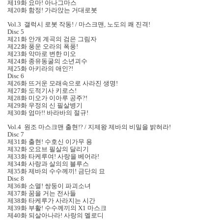
제19화 요마! 아나그마스
제20화 함정! 가라앉는 거대로봇
Vol.3 갤럭시 로봇 작동! / 마스크맨, 노도의 쾌 진격!
Disc 5
제21화 안개 계곡의 검은 그림자
제22화 풍운 오라의 폭풍!
제23화 악마로 변한 미오
제24화 종유동굴의 소년괴수
제25화 아키라의 애인?!
Disc 6
제26화 뜨거운 모래속으로 사라진 생명!
제27화 도적기사 키로스!
제28화 미오가 이아루 공주?!
제29화 우정의 신 필살병기
제30화 엄마!! 바라바의 절규!
Vol.4 원조 마스크맨 출현!? / 지제왕 제바의 비밀을 밝혀라!
Disc 7
제31화 출현! 수호신 이가무 용
제32화 오요브 필살의 달리기
제33화 타케루여! 사랑을 베어라!
제34화 사랑과 살의의 블루스
제35화 제바의 수수께끼! 금단의 묘
Disc 8
제36화 소멸! 쌍둥이 파괴소녀
제37화 꿈을 거는 전사들
제38화 타케루가 사라지는 시간
제39화 부활! 수수께끼의 X1 마스크
제40화 되살아나라! 사랑의 멜로디