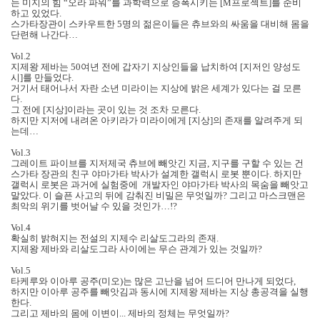
는 미지의 힘 “오라 파워”를 과학력으로 증폭시키는 [M프로젝트]를 준비
하고 있었다.
스가타장관이 스카우트한 5명의 젊은이들은 츄브와의 싸움을 대비해 몸을
단련해 나간다…
Vol.2
지제왕 제바는 50여년 전에 갑자기 지상인들을 납치하여 [지저인 양성도
시]를 만들었다.
거기서 태어나서 자란 소년 미라이는 지상에 밝은 세계가 있다는 걸 모른
다.
그 전에 [지상]이라는 곳이 있는 것 조차 모른다.
하지만 지저에 내려온 아키라가 미라이에게 [지상]의 존재를 알려주게 되
는데…
Vol.3
그레이트 파이브를 지저제국 츄브에 빼앗긴 지금, 지구를 구할 수 있는 건
스가타 장관의 친구 야마가타 박사가 설계한 갤럭시 로봇 뿐이다. 하지만
갤럭시 로봇은 과거에 실험중에 개발자인 야마가타 박사의 목숨을 빼앗고
말았다. 이 슬픈 사고의 뒤에 감춰진 비밀은 무엇일까? 그리고 마스크맨은
최악의 위기를 벗어날 수 있을 것인가…!?
Vol.4
확실히 밝혀지는 전설의 지제수 리살도그라의 존재.
지제왕 제바와 리살도그라 사이에는 무슨 관계가 있는 것일까?
Vol.5
타케루와 이아루 공주(미오)는 많은 고난을 넘어 드디어 만나게 되었다,
하지만 이아루 공주를 빼앗김과 동시에 지제왕 제바는 지상 총공격을 실행
한다.
그리고 제바의 몸에 이변이... 제바의 정체는 무엇일까?