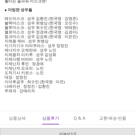
불타는 올파워 마스크맨!
●
더빙판 성우들
레드마스크 : 성우 김환진 (한국명 : 강영준)
블랙마스크 : 성우 최병상 (한국명 : 오민수)
블루마스크 : 성우 최수민 (한국명 : 박태완)
옐로마스크 : 성우 정경애 (한국명 : 김경아)
핑크마스크 : 성우 김성희 (한국명 : 이은진)
지제왕 제바 : 성우 최병상
지기지기수 아라쿠라스 : 성우 장정진
에너지수 오케란파 : 성우 노민
지제왕자 이카루 : 성우 김성희
지제사령 바라바 : 성우 노민
지제닌자 후민 : 정경애
지제닌자 요프라 : 노민
도적기사 키로스 : 노민
대장 : 장정진
이아루공주 : 최수민 (한국명 : 미연)
나레이션 : 장정진 / 김환진
주제곡 : 강애리자
상품상세
상품후기
Q & A
교환·배송·반품
리뷰보드0