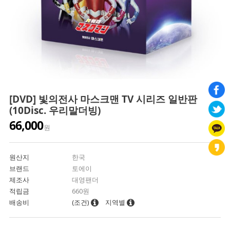
[DVD] 빛의전사 마스크맨 TV 시리즈 일반판
(10Disc. 우리말더빙)
66,000
원
원산지
한국
브랜드
토에이
제조사
대영팬더
적립금
660원
배송비
(조건)
지역별