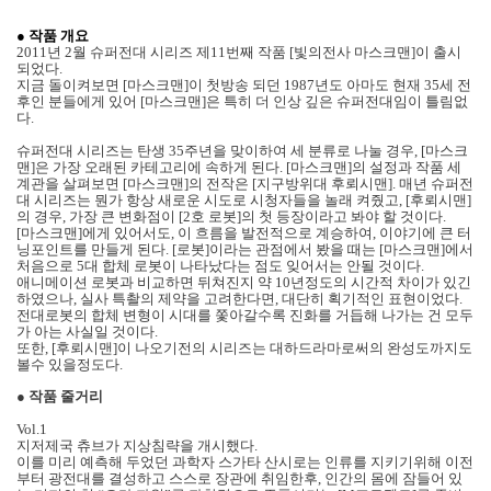
● 작품 개요
2011년 2월 슈퍼전대 시리즈 제11번째 작품 [빛의전사 마스크맨]이 출시
되었다.
지금 돌이켜보면 [마스크맨]이 첫방송 되던 1987년도 아마도 현재 35세 전
후인 분들에게 있어 [마스크맨]은 특히 더 인상 깊은 슈퍼전대임이 틀림없
다.
슈퍼전대 시리즈는 탄생 35주년을 맞이하여 세 분류로 나눌 경우, [마스크
맨]은 가장 오래된 카테고리에 속하게 된다. [마스크맨]의 설정과 작품 세
계관을 살펴보면 [마스크맨]의 전작은 [지구방위대 후뢰시맨]. 매년 슈퍼전
대 시리즈는 뭔가 항상 새로운 시도로 시청자들을 놀래 켜줬고, [후뢰시맨]
의 경우, 가장 큰 변화점이 [2호 로봇]의 첫 등장이라고 봐야 할 것이다.
[마스크맨]에게 있어서도, 이 흐름을 발전적으로 계승하여, 이야기에 큰 터
닝포인트를 만들게 된다. [로봇]이라는 관점에서 봤을 때는 [마스크맨]에서
처음으로 5대 합체 로봇이 나타났다는 점도 잊어서는 안될 것이다.
애니메이션 로봇과 비교하면 뒤쳐진지 약 10년정도의 시간적 차이가 있긴
하였으나, 실사 특촬의 제약을 고려한다면, 대단히 획기적인 표현이었다.
전대로봇의 합체 변형이 시대를 쫓아갈수록 진화를 거듭해 나가는 건 모두
가 아는 사실일 것이다.
또한, [후뢰시맨]이 나오기전의 시리즈는 대하드라마로써의 완성도까지도
볼수 있을정도다.
●
작품 줄거리
Vol.1
지저제국 츄브가 지상침략을 개시했다.
이를 미리 예측해 두었던 과학자 스가타 산시로는 인류를 지키기위해 이전
부터 광전대를 결성하고 스스로 장관에 취임한후, 인간의 몸에 잠들어 있