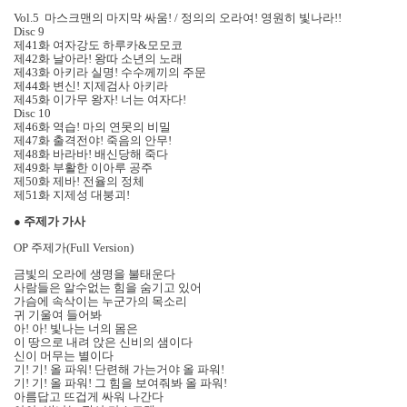
Vol.5 마스크맨의 마지막 싸움! / 정의의 오라여! 영원히 빛나라!!
Disc 9
제41화 여자강도 하루카&모모코
제42화 날아라! 왕따 소년의 노래
제43화 아키라 실명! 수수께끼의 주문
제44화 변신! 지제검사 아키라
제45화 이가무 왕자! 너는 여자다!
Disc 10
제46화 역습! 마의 연못의 비밀
제47화 출격전야! 죽음의 안무!
제48화 바라바! 배신당해 죽다
제49화 부활한 이아루 공주
제50화 제바! 전율의 정체
제51화 지제성 대붕괴!
●
주제가 가사
OP 주제가(Full Version)
금빛의 오라에 생명을 불태운다
사람들은 알수없는 힘을 숨기고 있어
가슴에 속삭이는 누군가의 목소리
귀 기울여 들어봐
아! 아! 빛나는 너의 몸은
이 땅으로 내려 앉은 신비의 샘이다
신이 머무는 별이다
기! 기! 올 파워! 단련해 가는거야 올 파워!
기! 기! 올 파워! 그 힘을 보여줘봐 올 파워!
아름답고 뜨겁게 싸워 나간다