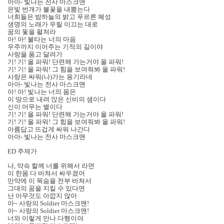
아아- 빛나는 전사 마스크맨
은빛 번개가 불꽃을 내뿜는다
너희들은 밤하늘의 밝고 푸르른 혜성
생명의 노래가 우릴 이끄는 대로
꿈의 돛을 펼쳐라
아! 아! 불타는 너의 마음
우주까지 이어주는 기적의 길이야
사랑을 품고 달려가
기! 기! 올 파워! 단련해 가는거야 올 파워!
기! 기! 올 파워! 그 힘을 보여줘봐 올 파워!
사랑은 싸워(나)가는 용기라네
아아- 빛나는 전사 마스크맨
아! 아! 빛나는 너의 몸은
이 땅으로 내려 앉은 신비의 샘이다
신이 머무는 별이다
기! 기! 올 파워! 단련해 가는거야 올 파워!
기! 기! 올 파워! 그 힘을 보여줘봐 올 파워!
아름답고 뜨겁게 싸워 나간다
아아- 빛나는 전사 마스크맨
ED 주제가
나, 약속 할께 너를 위해서 라면
이 한몸 다 바쳐서 싸우겠어
만약에 이 목숨을 전부 바쳐서
그대의 꿈을 지킬 수 있다면
난 아무것도 아깝지 않아
아~ 사랑의 Soldier 마스크맨!
아~ 사랑의 Soldier 마스크맨!
너와 이렇게 만나 다행이야