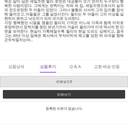
예순 살이 넘은 세일즈맨 윌리 로먼은 대공황이 오기 전까지 누구보다 행
복한 사람이었다. 그에게는 번쩍이는 차와 새 집, 세일즈맨으로서의 실적
과 전도유망한 두 아들이 있었다. 그러나 불황은 서서히 그의 입지를 잠식
해 들어오고, 아들들은 그를 실망시킨다. 윌리는 두 아들이 그의 이상을 실
현하지 못하고 낙오자가 되자 과거로 도피한다.
가장 행복했던 시절을 맴돌던 윌리의 기억은 어느새 가족과 함께 마차로
유랑하면서 정착지를 찾던 유년기까지 거슬러 올라가며 미국 역사의 한 단
면을 보여준다. 현실이 가혹해질수록 윌리의 현실 도피도 심해지고, 결국
그는 30년 이상 일해온 회사에서 무자비하게 해고를 당한 뒤 파국을 향해
곤두박질치는데...
상품상세
상품후기
Q & A
교환·배송·반품
리뷰보드0
리뷰쓰기
등록된 리뷰가 없습니다.