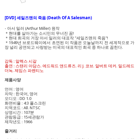
[DVD] 세일즈맨의 죽음 (Death Of A Salesman)
- 아서 밀러 (Arthur Miller) 원작
＊현대를 살아가는 소시민의 무너진 꿈!
＊현대 희곡의 거장 아서 밀러의 대표작 "세일즈맨의 죽음"!
＊1949년 브로드웨이에서 초연된 이 작품은 오늘날까지 전 세계적으로 가
장 널리 공연되고 사랑받는 미국의 대표적인 희곡 중 하나로 꼽힌다.
감독 : 알렉스 시갈
출연 : 스탠리 아담스. 에드워드 앤드류즈. 리 J. 코브. 알버트 데커. 밀드레드
더녹. 제임스 파렌티노
제품사양
언어 : 영어
자막 : 한국어, 영어
오디오 : DD 1.0
화면비율 : 4:3 풀스크린
지역코드 : All. NTSC
상영시간 : 107분
관람등급 : 15세관람가
제작년도 : 1966
줄거리