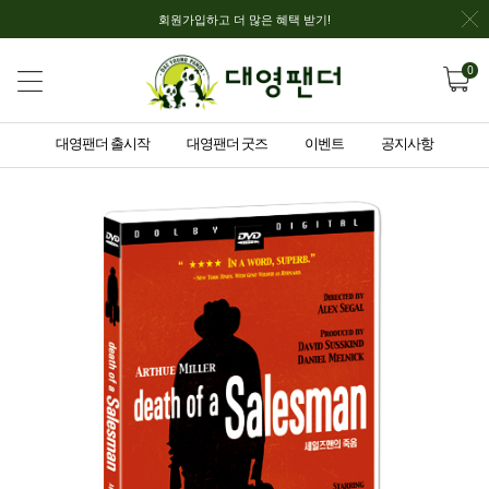
회원가입하고 더 많은 혜택 받기!
0
대영팬더 출시작
대영팬더 굿즈
이벤트
공지사항