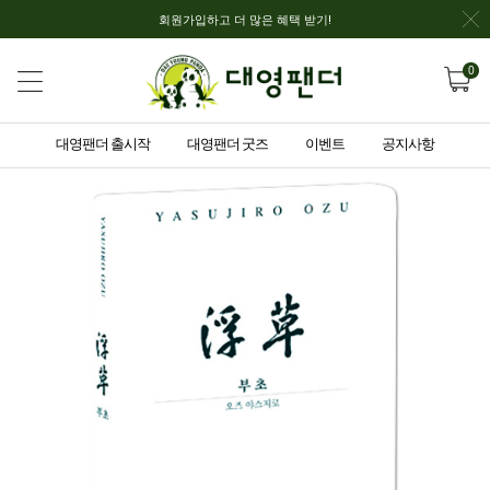
회원가입하고 더 많은 혜택 받기!
0
대영팬더 출시작
대영팬더 굿즈
이벤트
공지사항