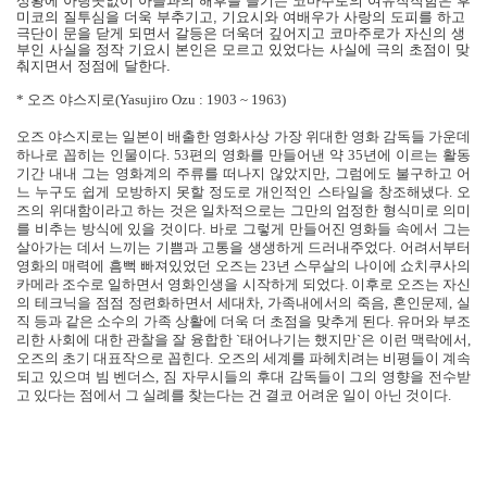
상황에 아랑곳없이 아들과의 해후를 즐기는 코마주로의 여유작작함은 후
미코의 질투심을 더욱 부추기고, 기요시와 여배우가 사랑의 도피를 하고
극단이 문을 닫게 되면서 갈등은 더욱더 깊어지고 코마주로가 자신의 생
부인 사실을 정작 기요시 본인은 모르고 있었다는 사실에 극의 초점이 맞
춰지면서 정점에 달한다.
* 오즈 야스지로(Yasujiro Ozu : 1903 ~ 1963)
오즈 야스지로는 일본이 배출한 영화사상 가장 위대한 영화 감독들 가운데
하나로 꼽히는 인물이다. 53편의 영화를 만들어낸 약 35년에 이르는 활동
기간 내내 그는 영화계의 주류를 떠나지 않았지만, 그럼에도 불구하고 어
느 누구도 쉽게 모방하지 못할 정도로 개인적인 스타일을 창조해냈다. 오
즈의 위대함이라고 하는 것은 일차적으로는 그만의 엄정한 형식미로 의미
를 비추는 방식에 있을 것이다. 바로 그렇게 만들어진 영화들 속에서 그는
살아가는 데서 느끼는 기쁨과 고통을 생생하게 드러내주었다. 어려서부터
영화의 매력에 흠뻑 빠져있었던 오즈는 23년 스무살의 나이에 쇼치쿠사의
카메라 조수로 일하면서 영화인생을 시작하게 되었다. 이후로 오즈는 자신
의 테크닉을 점점 정련화하면서 세대차, 가족내에서의 죽음, 혼인문제, 실
직 등과 같은 소수의 가족 상활에 더욱 더 초점을 맞추게 된다. 유머와 부조
리한 사회에 대한 관찰을 잘 융합한 `태어나기는 했지만`은 이런 맥락에서,
오즈의 초기 대표작으로 꼽힌다. 오즈의 세계를 파헤치려는 비평들이 계속
되고 있으며 빔 벤더스, 짐 자무시들의 후대 감독들이 그의 영향을 전수받
고 있다는 점에서 그 실례를 찾는다는 건 결코 어려운 일이 아닌 것이다.