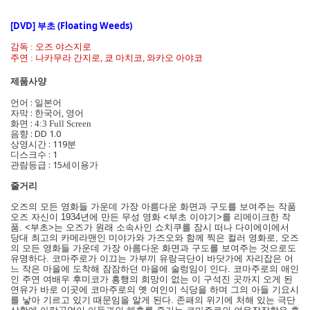
[DVD] 부초 (Floating Weeds)
오즈
야스지로
감독
:
나카무라
간지로
쿄
마치코
와카오
아야코
주연
:
,
,
제품사양
언어 : 일본어
자막 : 한국어, 영어
화면 :
4:3 Full Screen
음향 : DD 1.0
상영시간 : 119분
디스크수 : 1
관람등급 : 15세이용가
줄거리
오즈의 모든 영화들 가운데 가장 아름다운 화면과 구도를 보여주는 작품
오즈 자신이 1934년에 만든 무성 영화 <부초 이야기>를 리메이크한 작
품. <부초>는 오즈가 원래 소속사인 쇼치쿠를 잠시 떠나 다이에이에서
당대 최고의 카메라맨인 미야가와 가즈오와 함께 찍은 컬러 영화로, 오즈
의 모든 영화들 가운데 가장 아름다운 화면과 구도를 보여주는 것으로도
유명하다. 코마주로가 이끄는 가부끼 유랑극단이 바닷가에 자리잡은 어
느 작은 마을에 도착해 잠잠하던 마을에 술렁임이 인다. 코마주로의 애인
인 주연 여배우 후미코가 흥행의 희망이 없는 이 구석진 곳까지 오게 된
연유가 바로 이곳에 코마주로의 옛 여인이 식당을 하며 그의 아들 기요시
를 낳아 기르고 있기 때문임을 알게 된다. 존패의 위기에 처해 있는 극단