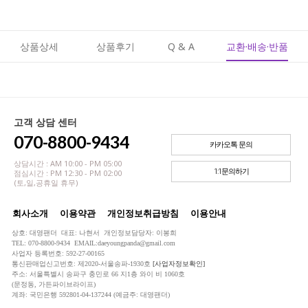
상품상세
상품후기
Q & A
교환·배송·반품
고객 상담 센터
070-8800-9434
카카오톡 문의
상담시간 : AM 10:00 - PM 05:00
1:1문의하기
점심시간 : PM 12:30 - PM 02:00
(토,일,공휴일 휴무)
회사소개
이용약관
개인정보취급방침
이용안내
상호: 대영팬더 대표: 나현서 개인정보담당자: 이봉희
TEL: 070-8800-9434 EMAIL:daeyoungpanda@gmail.com
사업자 등록번호: 592-27-00165
통신판매업신고번호: 제2020-서울송파-1930호
[사업자정보확인]
주소: 서울특별시 송파구 충민로 66 지1층 와이 비 1060호
(문정동, 가든파이브라이프)
계좌: 국민은행 592801-04-137244 (예금주: 대영팬더)