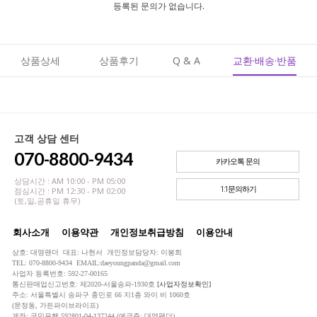
등록된 문의가 없습니다.
상품상세
상품후기
Q & A
교환·배송·반품
고객 상담 센터
070-8800-9434
카카오톡 문의
상담시간 : AM 10:00 - PM 05:00
1:1문의하기
점심시간 : PM 12:30 - PM 02:00
(토,일,공휴일 휴무)
회사소개
이용약관
개인정보취급방침
이용안내
상호: 대영팬더 대표: 나현서 개인정보담당자: 이봉희
TEL: 070-8800-9434 EMAIL:daeyoungpanda@gmail.com
사업자 등록번호: 592-27-00165
통신판매업신고번호: 제2020-서울송파-1930호
[사업자정보확인]
주소: 서울특별시 송파구 충민로 66 지1층 와이 비 1060호
(문정동, 가든파이브라이프)
계좌: 국민은행 592801-04-137244 (예금주: 대영팬더)