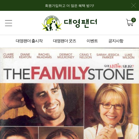
회원가입하고 더 많은 혜택 받기!
0
대영팬더 출시작
대영팬더 굿즈
이벤트
공지사항