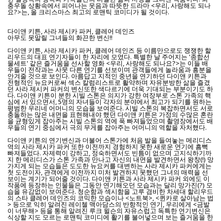
충우돌 상황속에서 피어나는 웃음과 따뜻한 드라마 <우리, 사랑해도 되나
요?>는, 올 크리스마스 최고의 로맨틱 코미디가 될 것이다.
다이앤 키튼, 사라 제시카 파커, 클레어 데인즈
아무도 못말릴 그녀들의 화끈한 변신!!
다이앤 키튼, 사라 제시카 파커, 클레어 데인즈 등 이름만으로도 쟁쟁한 할
리우드의 대표 연기자들이 한 자리에 모였다. 특별한 날 주어지는 '종합선
물세트' 같은 즐거움을 선사할 영화 <우리, 사랑해도 되나요?>는 이들 배
우들이 전작과는 사뭇 다른 연기를 선보이며 관객들에게 놀라움과 흥분을
안겨줄 것으로 보인다. 아름답고 지적인 중년을 연기하던 다이앤 키튼과
전형적인 뉴요커로써 섹스 칼럼리스트로 활약하며 자유분방한 삶을 즐겼
던 사라 제시커 파커의 변신또한 색다르기에 더욱 기대되는 부분이기도 하
다. 다이앤 키튼이 분한 시빌 스톤은 의지가 강한 여장부로 스톤 가족의 핵
심에 서 있으면서, 5명의 자녀들이 각자의 분야에서 최고가 되기를 원하는
평범한 우리네 어머니의 모습을 보여준다. 시빌 스톤의 복잡하면서도 서로
충돌하는 많은 내면을 표현해내야 했던 다이앤 키튼은 가정의 수많은 혼란
을 균형있게 잡아주는 시빌 스톤의 역에 푹 빠져들었으며 촬영장에서도 배
우들의 연기 중심에서 극의 무게를 잡아주는 어머니의 역할을 자처했다.
다이앤 키튼의 연기변신과 더불어 스톤가에 처음 발을 들여놓는 메리디스
역의 사라 제시카 파커 또한 이전까지 경험하지 못한 새로운 연기에 흠뻑
빠져들었다. 자제력이 강하고, 정숙하면서도 빈틈이 없으며 고지식하기까
지 한 메리디스가 스톤 가족과 만나고 자신의 내면을 발견하면서 왕창(!) 망
가지게 되는 모습들은 도도한 뉴요커를 대변하는 사라 제시카 파커에게는
첫 도전이자, 관객에게 이전까지 미처 발견하지 못했던 그녀의 매력을 선
보이는 계기가 되어줄 것이다. 다이앤 키튼과 사라 제시카 파커 외에도 이
작품에 등장하는 인물들은 그동안 연기해오던 모습과는 달리 망가진(?) 모
습을 유감없이 보여준다. 청순함과 섹시함을 고루 겸비한 차세대 할리우드
의 스타 클레어 데인즈의 코믹한 모습이나 <노트북>, <퀸카로 살아남는 법
> 등으로 익히 알려진 레이첼 맥아담스의 반항적인 연기, 우리에게 <금발
이 너무해> 등을 통해 알려진 루크 윌슨의 자유스럽고 독특한 연기변신은
식상할 지도 모르는 로맨틱 코미디에 활기를 불어넣으며 보는 즐거움을 한