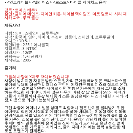
- <인크레더블> <앨리어스> <로스트> 마이클 지아치노 음악
감독 : 토마스 베주커
출연 : 클레어 데인즈. 다이안 키튼. 레이첼 맥아덤즈. 더못 멀로니. 사라 제
시카 파커. 루크 윌슨
제품사양
더빙 : 영어, 스페인어, 포루투갈어
자막 : 한국어, 영어, 타이어, 북경어, 광동어, 스페인어, 포루투갈어
오디오 : DD 5.1
화면비율 : 2.35:1 아나몰픽
지역코드 : 3. NTSC
상영시간 : 103분
관람등급 : 15세관람가
제작년도 : 2005
줄거리
그들의 사랑이 X자로 꼬여 버렸습니다!
사랑이 넘치지만 자유분방한 스톤 일가의 큰아들 에버렛은 크리스마스를
맞이해 뉴욕의 성공한 비즈니스 우먼인 여자친구 메리디스와 집으로 온다.
둘은 이미 결혼을 약속한 사이로 이번 여행은 가족에게 처음 그녀를 소개
하는 중요한 자리이다. 가지 많은 나무에 바람 잘 날 없듯이 5명의 자녀와
그들의 가족들까지 온갖 북새통의 스톤 일당은 메리디스에 대한 기대와 걱
정, 미움으로 의견이 분분해진다.
그런 와중에 어머니 시빌을 상대로 외할머니 결혼 반지를 물려받기 위한
에버렛의 작전이 시작되고 메리디스를 쫓아 버리려는 여동생 에이미와의
신경전으로 폭발 일보직전에 다다른 메리디스는 급기야 여동생 줄리를 스
톤 가족의 집으로 불러오게 된다. 그러나, 운명의 장난처럼 줄리가 도착한
후 에버렛의 결혼계획에 숨어있는 진짜 의도가 드러나고 온갖 정신 없이
북새통인 스톤 가족들과 메리디스, 줄리 자매 사이에는 깜짝 놀랄만한 새
로운 로맨스가 전개된다.