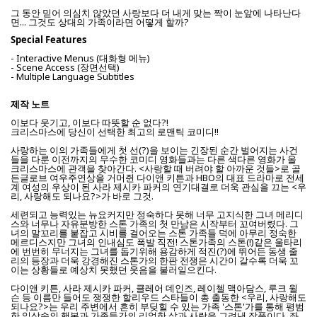
그 동안 믿어 의심치 않았던 사랑보다 더 내게 맞는 짝이 눈앞에 나타난다
면... 그것도 상대의 가족이라면 어떻게 할까?
Special Features
- Interactive Menus (대화형 메뉴)
- Scene Access (장면선택)
- Multiple Language Subtitles
제작 노트
이보다 웃기고, 이보다 따뜻할 순 없다?!
크리스마스에 당신이 선택한 최고의 로맨틱 코미디!!
사랑하는 이의 가족들에게 첫 선(?)을 보이는 긴장된 순간 벌어지는 사건
들을 다룬 이전까지의 무수한 코미디 영화들과는 다른 색다른 영화가 올
크리스마스에 관객을 찾아간다. <사랑할 때 버려야 할 아까운 것들>로 골
든글로브 여우주연상을 거머쥔 다이앤 키튼과 HBO의 대표 드라마로 전세
계 여성의 우상이 된 사라 제시카 파커의 연기대결로 더욱 관심을 끄는 <우
리, 사랑해도 되나요?>가 바로 그것.
세련되고 능력있는 뉴요커지만 정숙하다 못해 너무 고지식한 그녀 메리디
스와 너무나 자유분방한 스톤 가족의 첫 만남은 시작부터 꼬여버렸다. 그
녀의 말꼬리를 붙잡고 시비를 걸어오는 스톤 가족들 덕에 아무리 정숙한
메르디스지만 그녀의 인내심도 폭발 직전! 스톤가족의 스톤(!)같은 울타리
에 번번히 무너지는 그녀를 돕기위해 용감하게 적진(?)에 뛰어든 동생 줄
리의 등장과 더욱 강경해진 스톤가의 한판 전쟁은 시간이 갈수록 더욱 꼬
이는 상황들로 예상치 못했던 웃음을 불러일으킨다.
다이앤 키튼, 사라 제시카 파커, 클레어 데인즈, 레이첼 맥아담스, 루크 윌
슨 등 이름만 들어도 쟁쟁한 할리우드 스타들이 총 출동한 <우리, 사랑해도
되나요?>는 우리 주변에서 흔히 부딪힐 수 있는 가족 '스톤'가를 통해 평범
한 일상속의 행복과 가족들간의 리얼한 삶과 사랑을 그려낸 작품이다. 좌