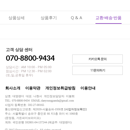
상품상세
상품후기
Q & A
교환·배송·반품
고객 상담 센터
070-8800-9434
카카오톡 문의
상담시간 : AM 10:00 - PM 05:00
1:1문의하기
점심시간 : PM 12:30 - PM 02:00
(토,일,공휴일 휴무)
회사소개
이용약관
개인정보취급방침
이용안내
상호: 대영팬더 대표: 나현서 개인정보담당자: 이봉희
TEL: 070-8800-9434 EMAIL:daeyoungpanda@gmail.com
사업자 등록번호: 592-27-00165
통신판매업신고번호: 제2020-서울송파-1930호
[사업자정보확인]
주소: 서울특별시 송파구 충민로 66 지1층 와이 비 1060호
(문정동, 가든파이브라이프)
계좌: 국민은행 592801-04-137244 (예금주: 대영팬더)
ⓒ 2017 Daeyoungpanda Co. All rights reserved.