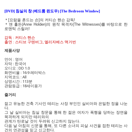
[DVD] 침실의 창 (베드룸 윈도우) [The Bedroom Window]
＊[요람을 흔드는 손]의 커티슨 핸슨 감독!
＊앤 홀든(Anne Holden)의 원작 목격자(The Witnesses)를 바탕으로 한
로맨틱 스릴러!
감독 : 커티스 핸슨
출연 : 스티브 구텐버그, 엘리자베스 맥거번
제품사양
언어 : 영어
자막 : 한국어
오디오 : DD 1.0
화면비율 : 16:9 레터박스
지역코드 : All
상영시간 : 113분
관람등급 : 18세이용가
줄거리
젊고 유능한 건축 기사인 테리는 사장 부인인 실비아와 은밀한 정을 나눈
다.
그 날 실비아는 침실 창문을
통해 한 젊은 여자가 폭행을 당하는 장면을
목격하게 되지만 테리와의
관계가 탄로날 것이 두려워
신고하지 않는다.
다음 날 아침의 신문을 통해, 또 다른 소녀의 피살 사건을 접한 테리는 사
건의 연관성을 믿고 신고한다.