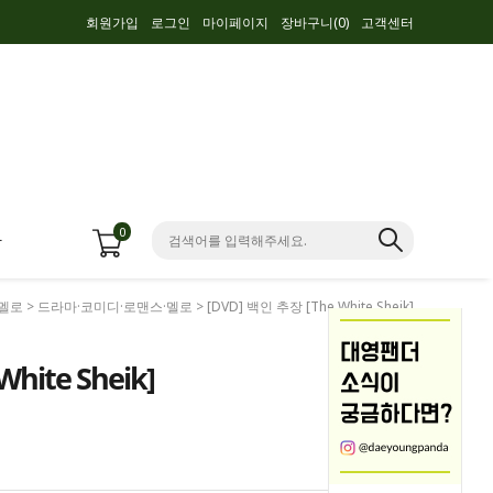
회원가입
로그인
마이페이지
장바구니(
0
)
고객센터
0
항
·멜로
>
드라마·코미디·로맨스·멜로
> [DVD] 백인 추장 [The White Sheik]
hite Sheik]