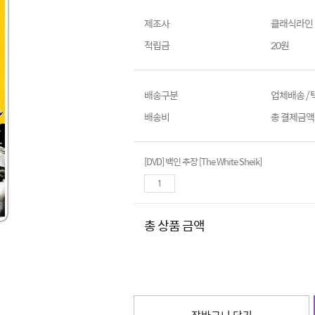
제조사
클래식라인
적립금
20원
배송구분
업체배송 /
배송비
총 결제금액이
[DVD] 백인 추장 [The White Sheik]
총 상품 금액
장바구니 담기