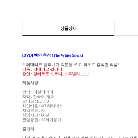
상품상세
[DVD] 백인 추장 [The White Sheik]
＊페데리코 펠리니가 각본을 쓰고 최초로 감독한 작품!
감독 : 페데리코 펠리니
출연 : 알베르토 소르디, 브루넬라 보보
제품사양
언어 : 이탈리아어
자막 : 한국어, 영어
오디오 : DD 1.0
화면비율 : 4:3 레터박스
지역코드 : All
상영시간 : 86분
관람등급 : 12세이용가
줄거리