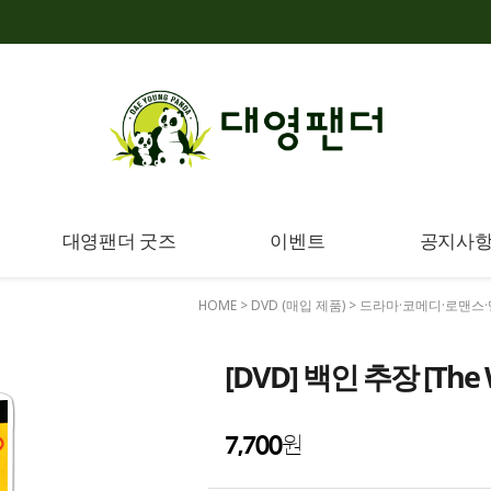
대영팬더 굿즈
이벤트
공지사
HOME
>
DVD (매입 제품)
>
드라마·코메디·로맨스
[DVD] 백인 추장 [The W
7,700
원