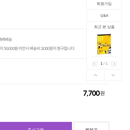
회원가입
Q&A
최근 본 상품
 택배배송
 50,000원 미만시 배송비 3,000원이 청구됩니다.
1
/
1
7,700
원
7,700
원
즉시구매
찜하기