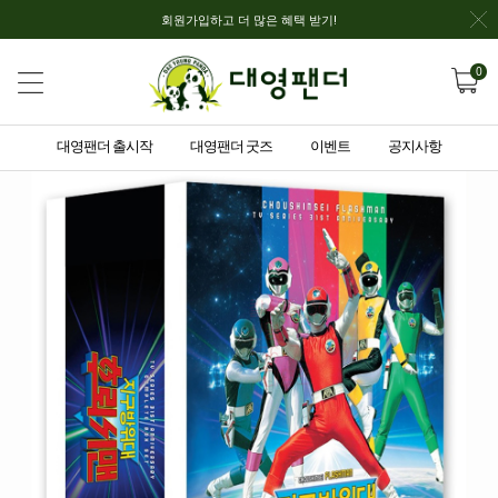
회원가입하고 더 많은 혜택 받기!
0
대영팬더 출시작
대영팬더 굿즈
이벤트
공지사항