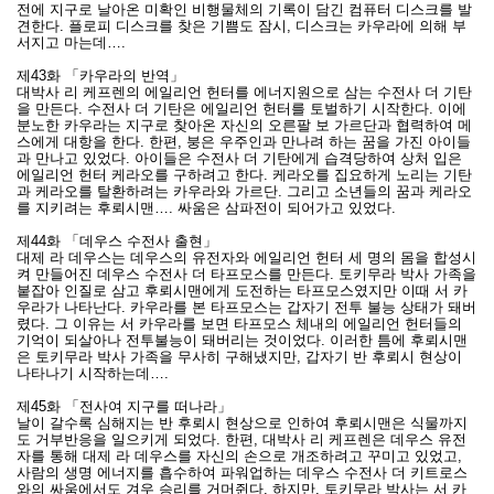
전에 지구로 날아온 미확인 비행물체의 기록이 담긴 컴퓨터 디스크를 발
견한다. 플로피 디스크를 찾은 기쁨도 잠시, 디스크는 카우라에 의해 부
서지고 마는데….
제43화 「카우라의 반역」
대박사 리 케프렌의 에일리언 헌터를 에너지원으로 삼는 수전사 더 기탄
을 만든다. 수전사 더 기탄은 에일리언 헌터를 토벌하기 시작한다. 이에
분노한 카우라는 지구로 찾아온 자신의 오른팔 보 가르단과 협력하여 메
스에게 대항을 한다. 한편, 붕은 우주인과 만나려 하는 꿈을 가진 아이들
과 만나고 있었다. 아이들은 수전사 더 기탄에게 습격당하여 상처 입은
에일리언 헌터 케라오를 구하려고 한다. 케라오를 집요하게 노리는 기탄
과 케라오를 탈환하려는 카우라와 가르단. 그리고 소년들의 꿈과 케라오
를 지키려는 후뢰시맨…. 싸움은 삼파전이 되어가고 있었다.
제44화 「데우스 수전사 출현」
대제 라 데우스는 데우스의 유전자와 에일리언 헌터 세 명의 몸을 합성시
켜 만들어진 데우스 수전사 더 타프모스를 만든다. 토키무라 박사 가족을
붙잡아 인질로 삼고 후뢰시맨에게 도전하는 타프모스였지만 이때 서 카
우라가 나타난다. 카우라를 본 타프모스는 갑자기 전투 불능 상태가 돼버
렸다. 그 이유는 서 카우라를 보면 타프모스 체내의 에일리언 헌터들의
기억이 되살아나 전투불능이 돼버리는 것이었다. 이러한 틈에 후뢰시맨
은 토키무라 박사 가족을 무사히 구해냈지만, 갑자기 반 후뢰시 현상이
나타나기 시작하는데….
제45화 「전사여 지구를 떠나라」
날이 갈수록 심해지는 반 후뢰시 현상으로 인하여 후뢰시맨은 식물까지
도 거부반응을 일으키게 되었다. 한편, 대박사 리 케프렌은 데우스 유전
자를 통해 대제 라 데우스를 자신의 손으로 개조하려고 꾸미고 있었고,
사람의 생명 에너지를 흡수하여 파워업하는 데우스 수전사 더 키트로스
와의 싸움에서도 겨우 승리를 거머쥔다. 하지만, 토키무라 박사는 서 카