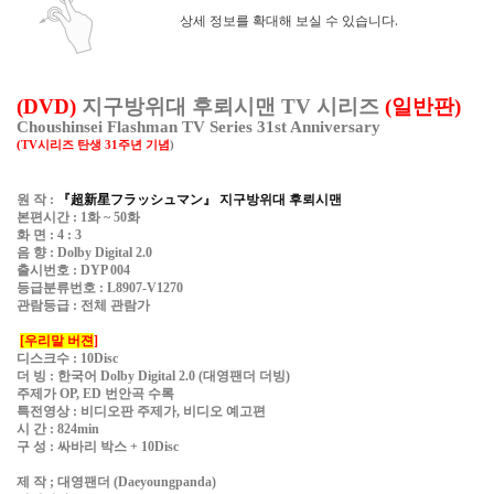
상세 정보를 확대해 보실 수 있습니다.
(DVD)
지구방위대 후뢰시맨
TV
시리즈
(
일반판
)
Choushinsei Flashman TV Series 31st Anniversary
(TV
시리즈 탄생
31
주년 기념
)
원 작
:
『
超新星
フラッシュマン
』
지구방위대 후뢰시맨
본편시간
: 1
화
~ 50
화
화 면
: 4 : 3
음 향
: Dolby Digital 2.0
출시번호
: DYP 004
등급분류번호
: L8907-V1270
관람등급
:
전체 관람가
[
우리말 버젼
]
디스크수
: 10Disc
더 빙
:
한국어
Dolby Digital 2.0 (
대영팬더 더빙
)
주제가
OP, ED
번안곡 수록
특전영상
:
비디오판 주제가
,
비디오 예고편
시 간
: 824min
구 성
:
싸바리 박스
+ 10Disc
제 작
;
대영팬더
(Daeyoungpanda)