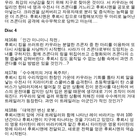
우라. 최강의 사냥감을 찾기 위해 지구로 찾아온 것이다. 서 카우라는 에
일리언 헌터 네 명과 수전사 더 즈콘다를 거느리고 후뢰시맨을 공포로 몰
아넣는다. 크라겐을 삼켜버리고 자유자재로 분리 및 증식하는 능력을 얻
은 더 즈콘다. 후뢰시맨은 후뢰시 킹으로 대항해보지만 두 마리로 늘어난
더 즈콘다의 공격에 속수무책으로 당하고 마는데….
Disc 4
제16화 「인간 미니미니 작전」
후뢰시 킹을 쓰러트린 카우라는 분열한 즈콘자 중 한 마리를 이용하여 또
다시 사람들을 사냥하기 시작했다. 사라가 더 즈콘다로부터 도망치는 소
녀를 구하지만, 함께 즈콘다의 링을 뒤집어쓰고 소형화되어 즈콘다의 소
형 캡슐에 갇혀버린다. 후뢰시 킹도 움직일 수 없는 상황 속에서 과연 즈
콘다를 이길 방법은 있을 것인가…?
제17화 「수수께끼의 거대 폭주차!」
후뢰시 킹의 수리작업이 한창인 가운데 카우라는 기회를 틈타 지뢰 알을
낳는 수전사 더 지라이카로 스쿨버스를 습격한다. 초등학생들이 탄 스쿨
버스가 낭떠러지에서 떨어질 것 같은 상황에 진이 운전사를 대신하여 버
스의 운전대를 잡지만 상처 입은 왼팔 때문에 생각대로 기어 조작이 어려
워진다. 카우라의 덫에 걸려 위험한 상황에 처해진 이때 수수께끼의 거대
트레일러가 등장한다. 과연 이 트레일러는 아군인가 적인 것인가?
제18화 「대역전! 변신 로봇」
후뢰시맨의 앞에 거대 트레일러와 함께 나타난 레이 바라키는 무려 100
년간이나 후뢰시맨이 지구에 타나타는 것을 기다리고 있었다. 후뢰시 성
의 영웅 타이탄이 레이 바라키에게 맡긴 후뢰시 타이탄은 영웅 타이탄의
뜻에 따라서 후뢰시맨에 전달되고, 새로운 전력을 얻은 후뢰시맨의 역습
이 시작된다.