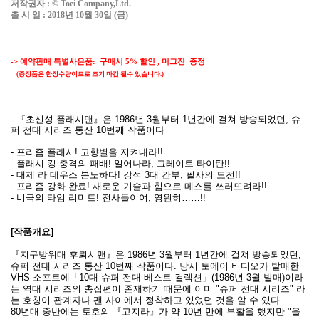
저작권자
:
© Toei Company,Ltd.
출 시 일
: 2018
년
10
월 30
일
(금
)
-> 예약판매 특별사은품:
구매시
5%
할인 ,
머그잔 증정
(
증정품은 한정수량이므로 조기 마감 될수 있습니다
.)
- 『초신성 플래시맨』은 1986년 3월부터 1년간에 걸쳐 방송되었던, 슈
퍼 전대 시리즈 통산 10번째 작품이다
- 프리즘 플래시! 고향별을 지켜내라!!
- 플래시 킹 충격의 패배! 일어나라, 그레이트 타이탄!!
- 대제 라 데우스 분노하다! 강적 3대 간부, 필사의 도전!!
- 프리즘 강화 완료! 새로운 기술과 힘으로 메스를 쓰러뜨려라!!
- 비극의 타임 리미트! 전사들이여, 영원히……!!
[작품개요]
『지구방위대 후뢰시맨』은 1986년 3월부터 1년간에 걸쳐 방송되었던,
슈퍼 전대 시리즈 통산 10번째 작품이다. 당시 토에이 비디오가 발매한
VHS 소프트에「10대 슈퍼 전대 베스트 컬렉션」(1986년 3월 발매)이라
는 역대 시리즈의 총집편이 존재하기 때문에 이미 "슈퍼 전대 시리즈" 라
는 호칭이 관계자나 팬 사이에서 정착하고 있었던 것을 알 수 있다.
80년대 중반에는 토호의 『고지라』가 약 10년 만에 부활을 했지만 "울