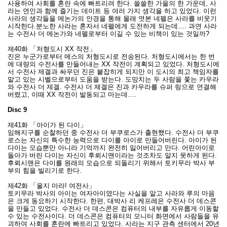
사용하여 사회를 혼란 속에 빠트리려 한다. 쓸쓸한 가을의 한 가운데, 사
라는 연인과 함께 즐기는 데이트 등 여러 가지 생각을 하고 있었다. 이런
사라의 생각들을 메논가의 안경을 통해 몰래 엿본 네펠은 사라를 비웃기
시작한다.분노한 사라는 혼자서 네펠에게 도전하게 되는데…. 과연 사라
는 수전사 더 메논가와 네펠로부터 이길 수 있는 비책이 있는 것일까?
제40화 「처형도시 XX 작전」
진은 누군가로부터 메스의 처형도시로 전송된다. 처형도시에서는 한 번
에 대량의 수전사를 만들어내는 XX 작전이 계획되고 있었다. 처형도시에
서 수전사 제겔과 싸우던 진은 붙잡히게 되지만 이 도시의 최고 책임자를
맡고 있는 시벨으로부터 도움을 받는다. 도망치는 두 사람을 쫓는 카우라
와 수전사 더 제겔. 수전사 더 제겔은 진과 카우라를 슈퍼 링으로 연결해
버렸고, 이때 XX 작전이 발동되고 마는데….
Disc 9
제41화 「아이가 된 다이」
임해지구를 순찰하던 중 수전사 더 부쿠로스가 출현했다. 수전사 더 부쿠
로스는 자신의 특수한 능력으로 다이를 아이로 만들어버린다. 아이가 된
다이는 모습뿐만 아니라 기억까지 완전히 잃어버리고 만다. 어린아이로
돌아가 버린 다이는 자신이 후뢰시맨이라는 것조차도 알지 못하게 된다.
후뢰시맨은 다이를 원래의 모습으로 되돌리기 위해서 토키무라 박사 부
부의 힘을 빌리기로 한다.
제42화 「울지 마라! 여전사」
토키무라 박사의 아이는 여자아이였다는 사실을 알고 사라와 루의 마음
은 크게 동요하기 시작한다. 한편, 대박사 리 케프레은 수전사 더 데스콘
을 만들고 있었다. 수전사 더 데스콘은 컴퓨터의 내부를 자유롭게 이동할
수 있는 수전사이다. 더 데스콘은 컴퓨터의 모니터 화면에서 사람들을 유
괴하여 사회를 혼란에 빠트리고 있었다. 사라는 지구 관측 센터에서 20년