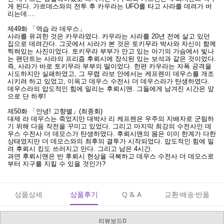
게 된다. 가르데스와의 전투 후 카우라는 UFO를 타고 사라를 데려가 버
리는데….
제49화 「역습 라 데우스」
사라를 유괴한 것은 카우라였다. 카우라는 사라를 20년 전에 살고 있던
집으로 데려간다. 그곳에서 사라가 본 것은 토키무라 박사와 자신이 함께
찍혀있는 사진이었다. 토키무라 부부가 안고 있는 아기의 가슴에서 빛나
는 팬던트는 사라의 프리즘 후뢰시에 장식된 있는 보석과 같은 것이었다.
즉, 사라가 바로 토키무라 부부의 딸이었다. 한편 카우라는 자폭 공격을
시도하지만 실패하였고, 그 무렵 라보 안에서는 케프렌이 데우스를 개조
시키려 하고 있었고, 이윽고 데우스 수전사 더 데우스라가 탄생하였다.
데우스라의 압도적인 힘에 밀리는 후뢰시맨. 그들에게 남겨진 시간은 앞
으로 단 하루!
제50화 「안녕! 고향별」(최종회)
대제 라 데우스는 죽었지만 대박사 리 케프렌은 우주의 지배자로 군림하
기 위해 다음 작전을 꾸미고 있었다. 그리고 마지막 최강의 수전사인 데
우스 수전사 더 데모스가 탄생하였다. 후뢰시맨의 몸은 이미 한계가 다한
상태였지만 더 데모스와의 최후의 결투가 시작되었다. 압도적인 힘에 밀
려 후뢰시 킹도 쓰러지고 만다. 그리고 남은 4시간.
과연 후뢰시맨은 반 후뢰시 현상을 극복하고 데우스 수전사 더 데모스로
부터 지구를 지킬 수 있을 것인가?
상품상세
상품후기
Q & A
교환·배송·반품
리뷰보드0