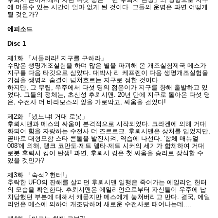
에 머물수 있는 시간이 얼마 없게 된 것이다. 그들의 운명은 과연 어떻게
될 것인가?
에피소드
Disc 1
제1화 「서둘러라! 지구를 구하라」
수많은 생명개조실험을 하며 많은 별을 파괴해 온 개조실험제국 메스가
지구를 다음 타깃으로 삼았다. 대박사 리 케프렌이 다음 생명개조실험을
거점을 생명의 숨결이 넘쳐흐르는 지구로 정한 것이다.
하지만, 그 무렵, 우주에서 다섯 명의 젊은이가 지구를 향해 출발하고 있
었다. 그들의 정체는, 초신성 후뢰시맨. 20년 만에 지구로 돌아온 다섯 명
은, 수전사 더 바라보스의 앞을 가로막고, 싸움을 걸었다!
제2화 「봤느냐! 거대 로봇」
후뢰시맨과 메스의 싸움이 본격적으로 시작되었다. 크라겐에 의해 거대
화되어 힘을 자랑하는 수전사 더 즈르르크. 후뢰시맨은 상처를 입었지만,
곧바로 대형모함 스타 콘돌을 발진시켜, 역습에 나선다. '합체 매뉴얼
008'에 의해, 탱크 코만도·제트 델타·제트 시커의 세기가 합체하여 거대
로봇 후뢰시 킹이 탄생! 과연, 후뢰시 킹은 첫 싸움을 승리로 장식할 수
있을 것인가?
제3화 「숙적? 헌터!」
추락한 UFO의 잔해를 살피던 후뢰시맨 일행은 죽어가는 에일리언 헌터
의 모습을 확인한다. 후뢰시맨은 에일리언으로부터 자신들이 우주에 납
치당했던 부분에 대해서 캐묻지만 메스에게 놓쳐버리고 만다. 결국, 에일
리언은 메스에 의하여 개조당하여 새로운 수전사로 태어나는데….