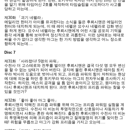
하 현상이 발생하게 된다. 한편, 토키무라 박사는 다시 한번 20년 전 진실
을 알기 위해 타임머신 2호를 제작하여 타임슬립을 시도하다가 사고를
당하고 마는데….
제30화 「괴기 네펠라」
에일리언 헌터가 아이를 유괴한다는 소식을 들은 후뢰시맨은 에일리언
헌터와 대치하게 되는데, 이 때 레이 네펠은 요수사 네펠라로 강화 변신
을 하게 된다. 요수사 네펠라는 후뢰시맨에게 어린 시절 공포의 기억을
환각 세계를 통해 보여주며 정신적으로 괴롭힌다. 이런 상태로는 제대로
싸울 수가 없다고 생각한 마그는 한 가지 방법을 생각하고 어느 장소로
향하게 되는데….
Disc 7
제31화 「사라졌다! 5명의 파워」
수전사 더 고스테로와 전투를 벌이던 후뢰시맨은 결국 다섯 명 모두 변신
을 할 수 없는 상태가 되어 버린다. 궁지에 몰린 후뢰시맨은 때마침 토키
무라 박사의 도움으로 벗어나게 되고, 프리즘 파워의 힘이 저하되는 현상
에 대해 의논을 하던 중 토키무라 박사는 마그의 전자두뇌를 조사하기 시
작한다. 하지만, 메스의 공격을 쉴 틈 없이 쏟아지고 있었고, 원더라는 또
다시 후뢰시맨과 대치하게 된다. 과연 후뢰시맨의 프리즘 파워는 찾을 수
있을 것인가?
제32화 「좋아 좋아 마그 좋아」
후뢰시맨의 약해진 프리즘 파워를 위해 마그는 프리즘 파워업 실험을 계
속하고 있었다. 수전사 더 비논의 투명작전으로 신호등이나 자동차가 투
명해지면서 사회는 혼란 속에 빠진다. 출동한 후뢰시맨이 수전사 더 비논
의 투명폭탄에 의해 프리즘이 파괴당하고 절체절명의 위기를 맞이한 그
때! 위험을 무릅쓰고 마그가 강화 프리즘을 가지고 오는데….