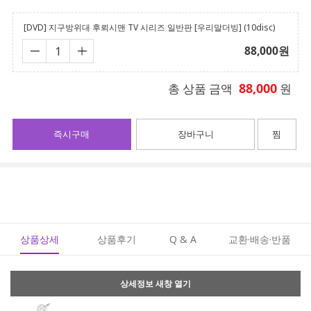
[DVD] 지구방위대 후뢰시맨 TV 시리즈 일반판 [우리말더빙] (10disc)
88,000
원
88,000
총 상품 금액
원
즉시구매
장바구니
찜
상품상세
상품후기
Q & A
교환·배송·반품
상세정보 새창 열기