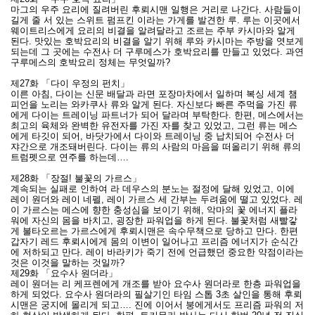
마그의 우주 요리에 질려버린 후뢰시맨 일행은 거리로 나간다. 사람들이
길게 줄 서 있는 스위트 펌프킨 이라는 가게를 발견한 루. 루는 이곳에서
웨이트리스에게 요리의 비결을 알려달라고 조르는 주부 카시마와 알게
된다. 맛있는 호박요리의 비결을 알기 위해 루와 카시마는 주방을 엿보게
되는데 그 곳에는 수전사 더 구루메스가 호박요리를 만들고 있었다. 과연
구루메스의 호박요리 정체는 무엇일까?
제27화 「다이 우정의 펀치」
이른 아침, 다이는 신문 배달과 라면 포장마차에서 일하며 복싱 세계 챔
피언을 노리는 와카쿠사 류와 알게 된다. 자신보다 빠른 주먹을 가진 류
에게 다이는 트레이닝 파트너가 되어 달라며 부탁한다. 한편, 메스에서는
최고의 육체와 완벽한 유전자를 가진 자를 찾고 있었고, 그런 류는 메스
에게 타깃이 되어, 바닷가에서 다이와 트레이닝 중 납치되어 수전사 더
쟈간으로 개조돼버린다. 다이는 류의 사람의 마음을 떠올리기 위해 류의
트럼펫으로 연주를 하는데….
제28화 「장절! 불꽃의 가르스」
계속되는 실패로 인하여 라 데우스의 분노는 절정에 달해 있었고, 이에
레이 원더와 레이 네펠, 레이 가르스 세 간부는 두려움에 떨고 있었다. 레
이 가르스는 메스에 향한 충성심을 보이기 위해, 악마의 꽃 에너지 플라
워에 자신의 몸을 바치고, 굉장한 파워업을 하게 된다. 불꽃처럼 새빨갛
게 불타오르는 가르스에게 후뢰시맨은 속수무책으로 당하고 만다. 한편
갑자기 레드 후뢰시에게 몸의 이변이 일어나고 프리즘 에너지가 순식간
에 저하되고 만다. 레이 바라키가 죽기 전에 언급했던 중요한 약점이라는
것은 이것을 말하는 것일까?
제29화 「요수사 원더라」
레이 원더는 리 케프렌에게 개조를 받아 요수사 원더라로 한층 파워업을
하게 되었다. 요수사 원더라의 필살기인 타임 스톱 3초 살인을 통해 후뢰
시맨은 궁지에 몰리게 되고…. 진에 이어서 붕에게서도 프리즘 파워의 저