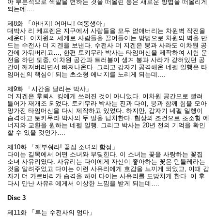
아 부분적으로 색깔을 변하는 것을 떠올린 붕은 새로운 방법을 떠올리게
되는데….
제8화 「아버지! 어머니! 여동생아」
대박사 리 케프렌은 지구에서 사람들을 모두 없애버리는 차원벽 작전을
세운다. 이차원의 세계로 사람들을 끌어들이는 방법으로 차원의 벽을 만
드는 수전사 더 지겐을 보낸다. 수전사 더 지겐은 붕과 사라도 이차원 공
간에 가둬버리고…, 한편 토키무라 박사는 타임머신을 제작하여 시험 운
전을 하던 도중, 이차원 공간과 트러블이 생겨 붕과 사라가 갇혀있던 공
간이 깨져버리면서 빠져나온다. 그리고 갑자기 공격해온 네펠 일행은 타
임머신의 핵심이 되는 초소형 에너지를 노리게 되는데….
제9화 「시간을 달리는 박사」
더 지겐은 후뢰시 킹에게 쓰러진 것이 아니었다. 이차원 공간으로 빨려
들어가 재개조 되었다. 토키무라 박사는 진과 다이, 붕과 함께 힘을 모아
망가진 타임머신을 다시 제작하고 있었다. 하지만, 갑자기 네펠 일행이
습격하고 토키무라 박사의 두 딸을 납치한다. 협상의 조건으로 초소형 에
너지와 교환을 원하는 네펠 일행. 그리고 박사는 20년 전의 기억을 확인
할 수 있을 것인가….
제10화 「깨부숴라! 꽃집 소녀의 함정」
다이는 길목에서 어떤 소녀와 부딪힌다. 이 소녀는 꽃을 사랑하는 꽃집
소녀 사유리였다. 사유리는 다이에게 자신이 좋아하는 꽃은 민들레라는
것을 알려주었고 다이는 이런 사유리에게 호감을 느끼게 되었고, 이때 갑
자기 더 가르바리가 습격을 하여 다이는 사유리를 도망치게 한다. 이 후
다시 만난 사유리에게서 이상한 느낌을 받게 되는데….
Disc 3
제11화 「루는 수전사의 엄마」