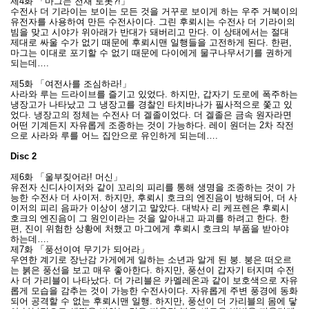
제4화 「마그는 천재 로봇?!」
수전사 더 기라이는 보이는 모든 것을 거꾸로 보이게 하는 우주 거북이의
유전자를 사용하여 만든 수전사이다. 그린 후뢰시는 수전사 더 기라이의
빔을 맞고 시야가 위아래가 반대가 돼버리고 만다. 이 상태에서는 절대
제대로 싸울 수가 없기 때문에 후뢰시맨 일행들을 고전하게 된다. 한편,
마그는 이대로 포기할 수 없기 때문에 다이에게 물구나무서기를 권하게
되는데….
제5화 「여전사를 조심하라!」
사라와 루는 드라이브를 즐기고 있었다. 하지만, 갑자기 도로에 폭주하는
냉장고가 나타났고 그 냉장고를 경찰인 타치바나가 필사적으로 쫓고 있
었다. 냉장고의 정체는 수전사 더 겔졸이었다. 더 겔졸은 금속 원자라면
어떤 기계든지 자유롭게 조종하는 것이 가능하다. 레이 원더는 2차 작전
으로 사라와 루를 어느 집안으로 유인하게 되는데….
Disc 2
제6화 「울부짖어라! 머신」
유전자 신디사이저와 같이 꼬리의 피리를 통해 생명을 조종하는 것이 가
능한 수전사 더 사이저. 하지만, 후뢰시 호크의 엔진음이 방해되어, 더 사
이저의 피리 음파가 이상이 생기고 말았다. 대박사 리 케프렌은 후뢰시
호크의 엔진음이 그 원인이라는 것을 알아내고 파괴를 하려고 한다. 한
편, 진이 위험한 상황에 처했고 마그에게 후뢰시 호크의 부품을 받아야
하는데….
제7화 「풍선이여 무기가 되어라」
우연한 계기로 장난감 가게에게 일하는 소년과 알게 된 붕. 붕은 떠오르
는 붉은 풍선을 보고 매우 좋아한다. 하지만, 풍선이 갑자기 터지며 수전
사 더 가리블이 나타났다. 더 가리블은 카멜레온과 같이 보호색으로 자유
롭게 모습을 감추는 것이 가능한 수전사이다. 자유롭게 주변 풍경에 동화
되어 공격할 수 없는 후뢰시맨 일행. 하지만, 풍선이 더 가리블의 몸에 닿