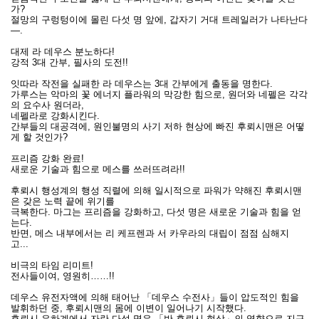
가?
절망의 구렁텅이에 몰린 다섯 명 앞에, 갑자기 거대 트레일러가 나타난다
―.
대제 라 데우스 분노하다!
강적 3대 간부, 필사의 도전!!
잇따라 작전을 실패한 라 데우스는 3대 간부에게 출동을 명한다.
가루스는 악마의 꽃 에너지 플라워의 막강한 힘으로, 원더와 네펠은 각각
의 요수사 원더라,
네펠라로 강화시킨다.
간부들의 대공격에, 원인불명의 사기 저하 현상에 빠진 후뢰시맨은 어떻
게 할 것인가?
프리즘 강화 완료!
새로운 기술과 힘으로 메스를 쓰러뜨려라!!
후뢰시 행성계의 행성 직렬에 의해 일시적으로 파워가 약해진 후뢰시맨
은 갖은 노력 끝에 위기를
극복한다. 마그는 프리즘을 강화하고, 다섯 명은 새로운 기술과 힘을 얻
는다.
반면, 메스 내부에서는 리 케프렌과 서 카우라의 대립이 점점 심해지
고...
비극의 타임 리미트!
전사들이여, 영원히……!!
데우스 유전자액에 의해 태어난 「데우스 수전사」들이 압도적인 힘을
발휘하던 중, 후뢰시맨의 몸에 이변이 일어나기 시작했다.
후뢰시 은하계에서 자란 다섯 명은 「반 후뢰시 현상」의 영향으로 지구