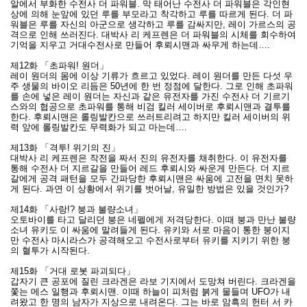
알에서 부화한 수전사 더 파워블. 막 태어난 수전사 더 파워블은 각인현
상에 의해 눈앞에 있던 루를 부모라고 착각하고 루를 따르게 된다. 더 파
워블은 루를 자신의 아군으로 생각하고 루를 감싸지만, 레이 가르스의 공
격으로 인해 쓰러진다. 대박사 리 케프렌은 더 파워블의 시체를 회수하여
기억을 지우고 거대수전사로 만들어 후뢰시맨과 싸우게 하는데….
제12화 「초파워! 원더」
레이 원더의 몸에 이상 기류가 흐르고 있었다. 레이 원더를 만든 다섯 우
주 생물의 바이오 리듬은 50년에 한 번 정점에 달한다. 그로 인해 초파워
를 손에 넣은 레이 원더는 자신과 같은 유전자를 가진 수전사 더 기르기
스와의 협공으로 초파워를 통해 비검 킬러 세이버로 후뢰시맨과 결투를
한다. 후뢰시맨은 롤링발칸으로 쓰러트리려고 하지만 킬러 세이버의 위
력 앞에 롤링발칸도 무력화가 되고 마는데….
제13화 「격투! 위기의 진」
대박사 리 케프렌은 작전을 짜서 진의 유전자를 채취한다. 이 유전자를
통해 수전사 더 지르갈을 만들어 레드 후뢰시와 싸운게 만든다. 더 지르
갈에게 공격 패턴을 모두 간파당한 후뢰시맨은 싸움에 고전을 면치 못하
게 된다. 과연 이 상황에서 위기를 벗어날, 유일한 방법은 있을 것인가?
제14화 「사랑!? 붕과 불량소녀」
오토바이를 타고 달리던 붕은 네펠에게 저격당한다. 이때 붕과 만난 불량
소녀 유키도 이 싸움에 말려들게 된다. 유키와 서로 마음이 통한 붕이지
만 수전사 마시라스가 공격해오고 수전사로부터 유키를 지키기 위한 붕
의 혈투가 시작된다.
제15화 「거대 로봇 파괴되다」
갑자기 큰 공포에 질린 크라겐은 라보 기지에서 도망쳐 버린다. 크라겐을
쫓는 메스 일행과 후뢰시맨. 이때 하늘이 피처럼 붉게 물들며 UFO가 내
려왔고 한 명의 남자가 지상으로 내려온다. 그는 바로 암흑의 헌터 서 카