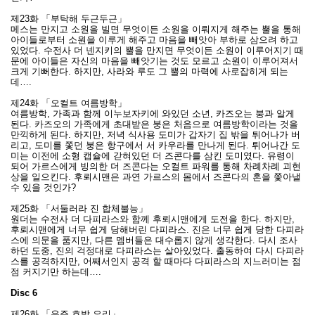
제23화 「부탁해 두근두근」
메스는 만지고 소원을 빌면 무엇이든 소원을 이뤄지게 해주는 뿔을 통해
아이들로부터 소원을 이루게 해주고 마음을 빼앗아 부하로 삼으려 하고
있었다. 수전사 더 넨지키의 뿔을 만지면 무엇이든 소원이 이루어지기 때
문에 아이들은 자신의 마음을 빼앗기는 것도 모르고 소원이 이루어져서
크게 기뻐한다. 하지만, 사라와 루도 그 뿔의 마력에 사로잡히게 되는
데….
제24화 「오컬트 여름방학」
여름방학, 가족과 함께 이누보자키에 와있던 소년, 카즈오는 붕과 알게
된다. 카즈오의 가족에게 초대받은 붕은 처음으로 여름방학이라는 것을
만끽하게 된다. 하지만, 저녁 식사용 도미가 갑자기 집 밖을 튀어나가 버
리고, 도미를 쫓던 붕은 항구에서 서 카우라를 만나게 된다. 튀어나간 도
미는 이전에 소형 캡슐에 갇혀있던 더 즈콘다를 삼킨 도미였다. 유령이
되어 가르스에게 빙의한 더 즈콘다는 오컬트 파워를 통해 차례차례 괴현
상을 일으킨다. 후뢰시맨은 과연 가르스의 몸에서 즈콘다의 혼을 쫓아낼
수 있을 것인가?
제25화 「서둘러라 진 합체불능」
원더는 수전사 더 다피라스와 함께 후뢰시맨에게 도전을 한다. 하지만,
후뢰시맨에게 너무 쉽게 당해버린 다피라스. 진은 너무 쉽게 당한 다피라
스에 의문을 품지만, 다른 멤버들은 대수롭지 않게 생각한다. 다시 조사
하던 도중, 진의 걱정대로 다피라스는 살아있었다. 출동하여 다시 다피라
스를 공격하지만, 어째서인지 공격 할 때마다 다피라스의 지느러미는 점
점 커지기만 하는데….
Disc 6
제26화 「우주 호박 요리」