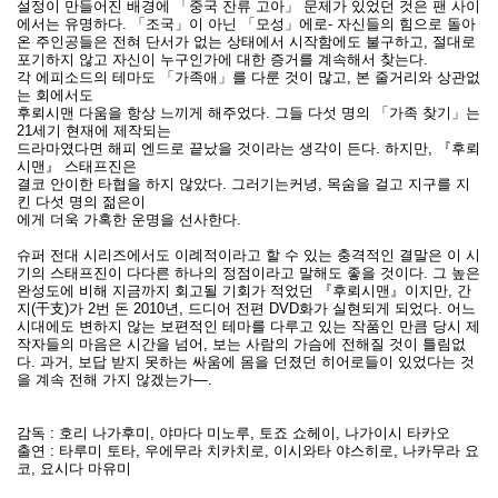
설정이 만들어진 배경에 「중국 잔류 고아」 문제가 있었던 것은 팬 사이
에서는 유명하다. 「조국」이 아닌 「모성」에로- 자신들의 힘으로 돌아
온 주인공들은 전혀 단서가 없는 상태에서 시작함에도 불구하고, 절대로
포기하지 않고 자신이 누구인가에 대한 증거를 계속해서 찾는다.
각 에피소드의 테마도 「가족애」를 다룬 것이 많고, 본 줄거리와 상관없
는 회에서도
후뢰시맨 다움을 항상 느끼게 해주었다. 그들 다섯 명의 「가족 찾기」는
21세기 현재에 제작되는
드라마였다면 해피 엔드로 끝났을 것이라는 생각이 든다. 하지만, 『후뢰
시맨』 스태프진은
결코 안이한 타협을 하지 않았다. 그러기는커녕, 목숨을 걸고 지구를 지
킨 다섯 명의 젊은이
에게 더욱 가혹한 운명을 선사한다.
슈퍼 전대 시리즈에서도 이례적이라고 할 수 있는 충격적인 결말은 이 시
기의 스태프진이 다다른 하나의 정점이라고 말해도 좋을 것이다. 그 높은
완성도에 비해 지금까지 회고될 기회가 적었던 『후뢰시맨』이지만, 간
지(干支)가 2번 돈 2010년, 드디어 전편 DVD화가 실현되게 되었다. 어느
시대에도 변하지 않는 보편적인 테마를 다루고 있는 작품인 만큼 당시 제
작자들의 마음은 시간을 넘어, 보는 사람의 가슴에 전해질 것이 틀림없
다. 과거, 보답 받지 못하는 싸움에 몸을 던졌던 히어로들이 있었다는 것
을 계속 전해 가지 않겠는가―.
감독 : 호리 나가후미, 야마다 미노루, 토죠 쇼헤이, 나가이시 타카오
출연 : 타루미 토타, 우에무라 치카치로, 이시와타 야스히로, 나카무라 요
코, 요시다 마유미