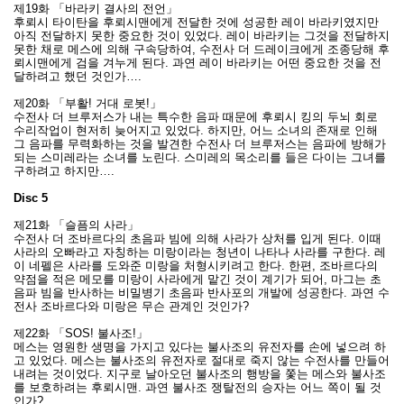
제19화 「바라키 결사의 전언」
후뢰시 타이탄을 후뢰시맨에게 전달한 것에 성공한 레이 바라키였지만
아직 전달하지 못한 중요한 것이 있었다. 레이 바라키는 그것을 전달하지
못한 채로 메스에 의해 구속당하여, 수전사 더 드레이크에게 조종당해 후
뢰시맨에게 검을 겨누게 된다. 과연 레이 바라키는 어떤 중요한 것을 전
달하려고 했던 것인가….
제20화 「부활! 거대 로봇!」
수전사 더 브루저스가 내는 특수한 음파 때문에 후뢰시 킹의 두뇌 회로
수리작업이 현저히 늦어지고 있었다. 하지만, 어느 소녀의 존재로 인해
그 음파를 무력화하는 것을 발견한 수전사 더 브루저스는 음파에 방해가
되는 스미레라는 소녀를 노린다. 스미레의 목소리를 들은 다이는 그녀를
구하려고 하지만….
Disc 5
제21화 「슬픔의 사라」
수전사 더 조바르다의 초음파 빔에 의해 사라가 상처를 입게 된다. 이때
사라의 오빠라고 자칭하는 미랑이라는 청년이 나타나 사라를 구한다. 레
이 네펠은 사라를 도와준 미랑을 처형시키려고 한다. 한편, 조바르다의
약점을 적은 메모를 미랑이 사라에게 맡긴 것이 계기가 되어, 마그는 초
음파 빔을 반사하는 비밀병기 초음파 반사포의 개발에 성공한다. 과연 수
전사 조바르다와 미랑은 무슨 관계인 것인가?
제22화 「SOS! 불사조!」
메스는 영원한 생명을 가지고 있다는 불사조의 유전자를 손에 넣으려 하
고 있었다. 메스는 불사조의 유전자로 절대로 죽지 않는 수전사를 만들어
내려는 것이었다. 지구로 날아오던 불사조의 행방을 쫓는 메스와 불사조
를 보호하려는 후뢰시맨. 과연 불사조 쟁탈전의 승자는 어느 쪽이 될 것
인가?