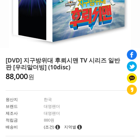
[DVD] 지구방위대 후뢰시맨 TV 시리즈 일반
판 [우리말더빙] (10disc)
원
88,000
원산지
한국
브랜드
대영팬더
제조사
대영팬더
적립금
880원
배송비
(조건)
지역별