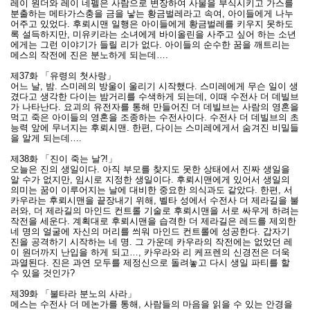
레이 원더와 레이 네펠은 사람으로 변장하여 사물을 부식시키고 가스를
분출하는 메타가스충을 금을 낳는 황금벌레라고 속여, 아이들에게 나누
어주고 있었다. 후뢰시맨 일행은 아이들에게 황금벌레를 키우지 못하도
록 설득하지만, 미유키라는 소녀에게 바이올린을 사주고 싶어 하는 소년
에게는 그런 이야기가 들릴 리가 없다. 아이들의 순수한 꿈을 깨트리는
메스의 작전에 진은 분노하게 되는데….
제37화 「유령의 첫사랑」
어느 날, 밤. 스미레의 방울이 울리기 시작했다. 스미레에게 무슨 일이 생
겼다고 생각한 다이는 밤거리를 수색하게 되는데, 이때 수전사 더 데빌브
가 나타난다. 요괴의 유전자를 통해 만들어진 더 데빌브는 사람의 영혼을
먹고 죽은 아이들의 영혼을 조종하는 수전사이다. 수전사 더 데빌브의 초
능력 앞에 무너지는 후뢰시맨. 한편, 다이는 스미레에게서 숨겨진 비밀들
을 알게 되는데….
제38화 「진이 죽는 날?!」
오늘은 진의 생일이다. 아직 부모를 찾지도 못한 상태에서 진짜 생일을
알 수가 없지만, 임시로 지정한 생일이다. 후뢰시맨에게 있어서 생일의
의미는 꿈이 이루어지는 날에 대비한 중요한 의식과도 같았다. 한편, 서
카우라는 후뢰시맨을 끝장내기 위해, 벨타 성에서 수전사 더 제라길을 불
러와, 더 제라길의 마인드 컨트롤 기술로 후뢰시맨을 서로 싸우게 하려는
작전을 세운다. 계획대로 후뢰시맨을 습격한 더 제라길은 레드를 제외한
네 명의 얼굴에 자신의 머리를 씌워 마인드 컨트롤에 성공한다. 갑자기
진을 공격하기 시작하는 네 명. 그 가운데 카우라의 작전에는 없었던 레
이 원더까지 난입을 하게 되고…, 카우라와 리 케프렌의 신경전은 더욱
과열된다. 진은 과연 모두를 제정신으로 돌려놓고 다시 생일 파티를 할
수 있을 것인가?
제39화 「불타라 분노의 사라」
메스는 수전사 더 메논가를 통해, 사람들의 마음을 읽을 수 있는 안경을