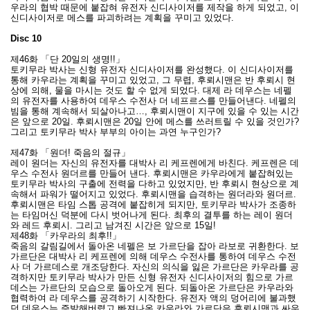
우라의 협박 때문에 붙잡혀 유전자 신디사이저를 제작을 하게 되었고, 이
신디사이저로 메스를 파괴하려는 계획을 꾸미고 있었다.
Disc 10
제46화 「단 20일의 생명!!」
토키무라 박사는 신형 유전자 신디사이저를 완성했다. 이 신디사이저를
통해 카우라는 계획을 꾸미고 있었고, 그 무렵, 후뢰시맨은 반 후뢰시 현
상에 의해, 물을 마시는 것도 할 수 없게 되었다. 대제 라 데우스는 네펠
의 유전자를 사용하여 데우스 수전사 더 네프르스를 만들어낸다. 네펠의
빔을 통해 계속해서 되살아나고…, 후뢰시맨이 지구에 있을 수 있는 시간
은 앞으로 20일. 후뢰시맨은 20일 안에 메스를 쓰러트릴 수 있을 것인가?
그리고 토키무라 박사 부부의 아이는 과연 누구인가?
제47화 「원더! 죽음의 절규」
레이 원더는 자신의 유전자를 대박사 리 케프렌에게 바친다. 케프렌은 데
우스 수전사 원더르를 만들어 낸다. 후뢰시맨은 카우라에게 붙잡혀있는
토키무라 박사의 구출에 전력을 다하고 있었지만, 반 후뢰시 현상으로 계
속해서 파워가 떨어지고 있었다. 후뢰시맨을 습격하는 원더라와 원더르.
후뢰시맨은 타임 스톱 공격에 붙잡히게 되지만, 토키무라 박사가 조종하
는 타임머신 덕분에 다시 벗어나게 된다. 최후의 결투를 하는 레이 원더
와 레드 후뢰시. 그리고 남겨진 시간은 앞으로 15일!
제48화 「카우라의 최후!!」
죽음의 갈림길에서 돌아온 네펠은 보 가르단을 잡아 라보로 귀환한다. 보
가르단은 대박사 리 케프렌에 의해 데우스 수전사를 통하여 데우스 수전
사 더 가르데스로 개조당한다. 자신의 의식을 잃은 가르단은 카우라를 공
격하지만 토키무라 박사가 만든 신형 유전자 신디사이저의 힘으로 가르
데스는 가르단의 모습으로 돌아오게 된다. 되돌아온 가르단은 카우라와
협력하여 라 데우스를 공격하기 시작한다. 유전자 액의 덩어리에 불과했
던 데우스는 증발해버렸고 빠져나온 카우라와 가르단은 후뢰시맨과 싸우