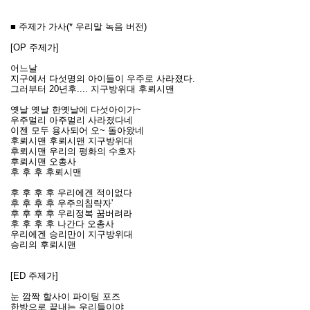
■ 주제가 가사(* 우리말 녹음 버전)
[OP 주제가]
어느날
지구에서 다섯명의 아이들이 우주로 사라졌다.
그러부터 20년후.... 지구방위대 후뢰시맨
옛날 옛날 한옛날에 다섯아이가~
우주멀리 아주멀리 사라졌다네
이젠 모두 용사되어 오~ 돌아왔네
후뢰시맨 후뢰시맨 지구방위대
후뢰시맨 우리의 평화의 수호자
후뢰시맨 오총사
후 후 후 후뢰시맨
후 후 후 후 우리에겐 적이없다
후 후 후 후 우주의침략자'
후 후 후 후 우리정복 꿈버려라
후 후 후 후 나간다 오총사
우리에겐 승리만이 지구방위대
승리의 후뢰시맨
[ED 주제가]
눈 깜짝 할사이 파이팅 포즈
한방으로 끝내는 우리들이야