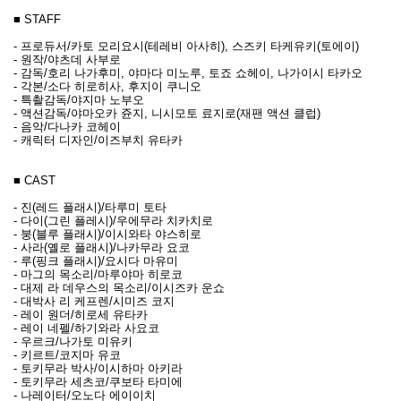
■ STAFF
- 프로듀서/카토 모리요시(테레비 아사히), 스즈키 타케유키(토에이)
- 원작/야츠데 사부로
- 감독/호리 나가후미, 야마다 미노루, 토죠 쇼헤이, 나가이시 타카오
- 각본/소다 히로히사, 후지이 쿠니오
- 특촬감독/야지마 노부오
- 액션감독/야마오카 쥰지, 니시모토 료지로(재팬 액션 클럽)
- 음악/다나카 코헤이
- 캐릭터 디자인/이즈부치 유타카
■ CAST
- 진(레드 플래시)/타루미 토타
- 다이(그린 플레시)/우에무라 치카치로
- 붕(블루 플래시)/이시와타 야스히로
- 사라(옐로 플래시)/나카무라 요코
- 루(핑크 플래시)/요시다 마유미
- 마그의 목소리/마루야마 히로코
- 대제 라 데우스의 목소리/이시즈카 운쇼
- 대박사 리 케프렌/시미즈 코지
- 레이 원더/히로세 유타카
- 레이 네펠/하기와라 사요코
- 우르크/나가토 미유키
- 키르트/코지마 유코
- 토키무라 박사/이시하마 아키라
- 토키무라 세츠코/쿠보타 타미에
- 나레이터/오노다 에이이치