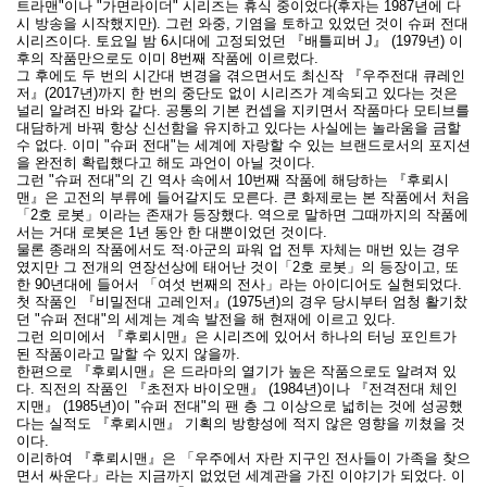
트라맨"이나 "가면라이더" 시리즈는 휴식 중이었다(후자는 1987년에 다
시 방송을 시작했지만). 그런 와중, 기염을 토하고 있었던 것이 슈퍼 전대
시리즈이다. 토요일 밤 6시대에 고정되었던 『배틀피버 J』 (1979년) 이
후의 작품만으로도 이미 8번째 작품에 이르렀다.
그 후에도 두 번의 시간대 변경을 겪으면서도 최신작 『우주전대 큐레인
저』(2017년)까지 한 번의 중단도 없이 시리즈가 계속되고 있다는 것은
널리 알려진 바와 같다. 공통의 기본 컨셉을 지키면서 작품마다 모티브를
대담하게 바꿔 항상 신선함을 유지하고 있다는 사실에는 놀라움을 금할
수 없다. 이미 "슈퍼 전대"는 세계에 자랑할 수 있는 브랜드로서의 포지션
을 완전히 확립했다고 해도 과언이 아닐 것이다.
그런 "슈퍼 전대"의 긴 역사 속에서 10번째 작품에 해당하는 『후뢰시
맨』은 고전의 부류에 들어갈지도 모른다. 큰 화제로는 본 작품에서 처음
「2호 로봇」이라는 존재가 등장했다. 역으로 말하면 그때까지의 작품에
서는 거대 로봇은 1년 동안 한 대뿐이었던 것이다.
물론 종래의 작품에서도 적·아군의 파워 업 전투 자체는 매번 있는 경우
였지만 그 전개의 연장선상에 태어난 것이「2호 로봇」의 등장이고, 또
한 90년대에 들어서 「여섯 번째의 전사」라는 아이디어도 실현되었다.
첫 작품인 『비밀전대 고레인저』(1975년)의 경우 당시부터 엄청 활기찼
던 "슈퍼 전대"의 세계는 계속 발전을 해 현재에 이르고 있다.
그런 의미에서 『후뢰시맨』은 시리즈에 있어서 하나의 터닝 포인트가
된 작품이라고 말할 수 있지 않을까.
한편으로 『후뢰시맨』은 드라마의 열기가 높은 작품으로도 알려져 있
다. 직전의 작품인 『초전자 바이오맨』 (1984년)이나 『전격전대 체인
지맨』 (1985년)이 "슈퍼 전대"의 팬 층 그 이상으로 넓히는 것에 성공했
다는 실적도 『후뢰시맨』 기획의 방향성에 적지 않은 영향을 끼쳤을 것
이다.
이리하여 『후뢰시맨』은 「우주에서 자란 지구인 전사들이 가족을 찾으
면서 싸운다」라는 지금까지 없었던 세계관을 가진 이야기가 되었다. 이