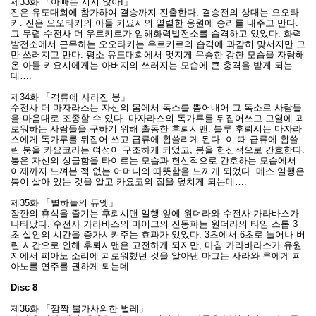
제33화 「아빠는 지지 않아!」
진은 유도대회에 참가하여 결승까지 진출한다. 결승전의 상대는 오오타
키. 진은 오오타키의 아들 키요시의 열렬한 응원에 승리를 내주고 만다.
그 무렵 수전사 더 우르키르가 임해화력발전소를 습격하고 있었다. 화력
발전소에서 근무하는 오오타키는 우르키르의 습격에 과감히 맞서지만 그
만 쓰러지고 만다. 평소 유도대회에서 멋지게 우승한 강한 모습을 자랑해
온 아들 키요시에게는 아버지의 쓰러지는 모습에 큰 충격을 받게 되는
데….
제34화 「격류에 사라진 붕」
수전사 더 마자라스는 자신의 몸에서 독소를 뿜어내어 그 독소로 사람들
을 마음대로 조종할 수 있다. 마자라스의 독가루를 뒤집어쓰고 고열에 괴
로워하는 사람들을 구하기 위해 출동한 후뢰시맨. 블루 후뢰시는 마자라
스에게 독가루를 뒤집어 쓰고 급류에 휩쓸리게 된다. 이 때 급류에 휩쓸
린 붕을 카요코라는 여성이 구조하게 되었고, 붕을 헌신적으로 간호한다.
붕은 자신의 성급함을 타이르는 모습과 헌신적으로 간호하는 모습에서
이제까지 느껴본 적 없는 어머니의 따뜻함을 느끼게 되었다. 메스 일행은
붕이 살아 있는 것을 알고 카요코의 집을 덮치게 되는데….
제35화 「별하늘의 듀엣」
잠깐의 휴식을 즐기는 후뢰시맨 일행 앞에 원더라와 수전사 가라바스가
나타났다. 수전사 가라바스의 마이크의 진동파는 원더라의 타임 스톱 3
초 살인의 시간을 증가시켜주는 효과가 있었다. 3초에서 6초로 늘어나 버
린 시간으로 인해 후뢰시맨은 고전하게 되지만, 마침 가라바라스가 유원
지에서 피아노 소리에 괴로워했던 것을 알아낸 마그는 사라와 루에게 피
아노를 연주를 권하게 되는데….
Disc 8
제36화 「깜짝 불가사의한 벌레」