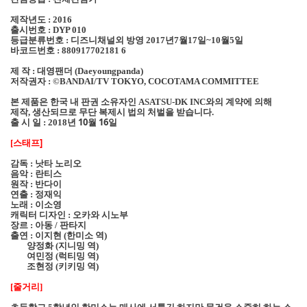
제작년도
: 2016
출시번호
: DYP 010
등급분류번호
디즈니채널외 방영
년
월
일
월
일
:
2017
7
17
~10
5
바코드번호
:
880917702181 6
제 작
대영팬더
:
(Daeyoungpanda)
저작권자
:
©BANDAI/TV TOKYO, COCOTAMA COMMITTEE
본 제품은 한국 내 판권 소유자인
와의 계약에 의해
ASATSU-DK INC
제작
생산되므로 무단 복제시 법의 처벌을 받습니다
,
.
출 시 일
년 10
월 16
일
: 2018
스태프]
[
감독
낫타 노리오
:
음악
란티스
:
원작
반다이
:
연출
정재익
:
노래
이소영
:
캐릭터 디자인
오카와 시노부
:
장르
아동
판타지
:
/
출연
이지현
한미소 역
:
(
)
양정화
지니밍 역
(
)
여민정
럭티밍 역
(
)
조현정
키키밍 역
(
)
줄거리
[
]