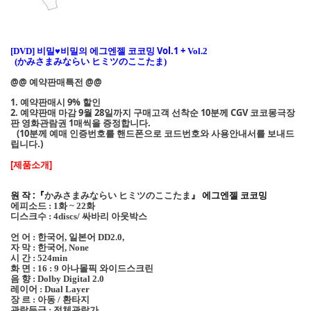
비밀
♥
비밀의 에그엔젤 코코밍 Vol.1 +
[DVD]
Vol.2
かみさまみならい ヒミツのここたま
(
)
@@ 예약판매특전 @@
1. 예약판매시 9% 할인
2. 예약판매 마감 9월 28일까지 구매고객 선착순 10분께 CGV 코코몽극장
판 영화관람권 1매씩을 증정합니다.
(10분께 예매 인증번호를 핸드폰으로 코드번호와 사용안내서를 보내드
립니다.)
[제품소개]
원 작 :『
かみさまみならい ヒミツのここたま
』
에그엔젤 코코밍
에피소드
화
화
: 1
~ 22
디스크수
: 4discs/ 싸바리 아웃박스
언 어
한국어
일본어
:
,
DD2.0,
자 막
한국어
:
, None
시 간
: 524min
화 면
아나몰픽 와이드스크린
: 16 : 9
음 향
: Dolby Digital 2.0
레이어
: Dual Layer
장 르
아동
환타지
:
/
관람등급
전체관람가
: