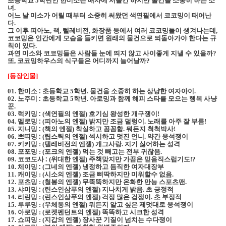
초등학교
학년인 한미소는 매사에 서툴긴 하지만 물건을 소중히 하는 소
5
녀
.
어느 날 미소가 어릴 때부터 소중히 써왔던 색연필에서 코코밍이 태어난
다
.
그 이후 피아노
책
텔레비전
화장품 등에서 여러 코코밍들이 생겨나는데
,
,
,
,
코코밍은 인간에게 모습을 들키면 원래의 물건으로 되돌아가야 한다는 규
칙이 있다
.
과연 미소와 코코밍들은 사람들 눈에 띄지 않고 사이좋게 지낼 수 있을까
?
또
코코밍하우스의 식구들은 어디까지 늘어날까
,
?
등장인물
[
]
한미소 :
초등학교
학년
물건을 소중히 하는 상냥한 여자아이
01.
5
.
.
노주미 :
초등학교
학년
아로밍과 함께 해피 스타를 모으는 행복 사냥
02.
5
.
꾼
.
럭키밍 :
색연필의 엔젤
호기심 왕성한 개구쟁이
03.
(
)
!
멜로밍 :
피아노의 엔젤
밝지만 조금 덜렁이
노래를 아주 잘 부름
04.
(
)
.
!
지니밍 :
책의 엔젤
착실하고 꼼꼼함
뭐든지 척척박사
05.
(
)
.
!
쁘띠밍 :
립스틱의 엔젤
섹시하고 멋진 언니
약간 응석쟁이
06.
(
)
.
키키밍
텔레비전의 엔젤
개그사랑
지기 싫어하는 성격
07.
:
(
)
.
포포밍
포크의 엔젤
먹는 것 빼고는 전부 귀찮음
08.
:
(
)
.
코코도사 :
위대한 엔젤
주책맞지만 가끔은 믿음직스럽기도
09.
(
)
!?
체이밍 :
그네의 엔젤
냉정하고 듬직한 여자대장부
10.
(
)
캐이밍
시소의 엔젤
조금 삐딱하지만 미워할수 없음
11.
:
(
)
.
포츠밍
철봉의 엔젤
무뚝뚝하지만 온화한 만능 스포츠맨
12.
:
(
)
.
샤미밍 :
린스인삼푸의 엔젤
지나치게 밝음
초 긍정적
13.
(
)
.
리린밍
린스인삼푸의 엔젤
걱정 많은 겁쟁이
초 부정적
14.
:
(
)
.
루루밍
우체통의 엔젤
뭐든지 알고 싶은 제멋대로 응석쟁이
15.
:
(
)
아로밍
로켓펜던트의 엔젤
똑똑하고 시크한 성격
16.
:
(
)
쇼피밍
지갑의 엔젤
장사꾼 기질이 넘치는 수다쟁이
17.
:
(
)