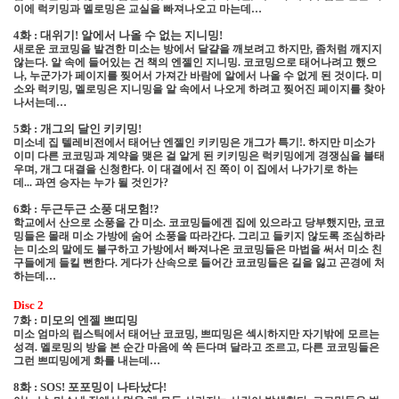
이에
럭키밍과 멜로밍
은 교실을 빠져나오고 마는데
…
4
화 : 대위기
!
알에서 나올 수 없는 지니밍
!
새로운 코코밍을 발견한 미소는 방에서 달걀을 깨보려고 하지만
,
좀처럼 깨지지
않는다
.
알 속에 들어있는 건 책의 엔젤인
지니밍
.
코코밍으로 태어나려고 했으
나
,
누군가가 페이지를 찢어서 가져간 바람에 알에서 나올 수 없게 된 것이다
.
미
소와 럭키밍
,
멜로밍은 지니밍을 알 속에서 나오게 하려고 찢어진 페이지를 찾아
나서는데
…
5
화 : 개그의 달인 키키밍
!
미소네 집 텔레비전에서 태어난 엔젤인 키키밍은 개그가 특기
!.
하지만 미소가
이미 다른 코코밍과 계약을 맺은 걸 알게 된
키키밍은
럭키밍에게 경쟁심을 불태
우며
,
개그 대결을 신청한다
.
이 대결에서 진 쪽이 이 집에서 나가기로 하는
데
...
과연 승자는 누가 될 것인가
?
6
화 : 두근두근 소풍 대모험
!?
학교에서 산으로 소풍을 간 미소
.
코코밍들에겐 집에 있으라고 당부했지만
,
코코
밍들은 몰래 미소 가방에 숨어 소풍을 따라간다
.
그리고 들키지 않도록 조심하라
는 미소의 말에도 불구하고 가방에서 빠져나온 코코밍들은 마법을 써서 미소 친
구들에게 들킬 뻔한다
.
게다가 산속으로 들어간 코코밍들은 길을 잃고 곤경에 처
하는데
…
Disc 2
7
화 : 미모의 엔젤 쁘띠밍
미소 엄마의 립스틱에서 태어난 코코밍
,
쁘띠밍은 섹시하지만 자기밖에 모르는
성격
.
멜로밍의 방을 본 순간 마음에 쏙 든다며 달라고 조르고
,
다른 코코밍들은
그런 쁘띠밍에게 화를 내는데
…
8
화 :
SOS!
포포밍이 나타났다
!