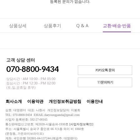
등록된 문의가 없습니다.
상품상세
상품후기
Q & A
교환·배송·반품
고객 상담 센터
070-8800-9434
카카오톡 문의
상담시간 : AM 10:00 - PM 05:00
1:1문의하기
점심시간 : PM 12:30 - PM 02:00
(토,일,공휴일 휴무)
회사소개
이용약관
개인정보취급방침
이용안내
상호: 대영팬더 대표: 나현서 개인정보담당자: 이봉희
TEL: 070-8800-9434 EMAIL:daeyoungpanda@gmail.com
사업자 등록번호: 592-27-00165
통신판매업신고번호: 제2020-서울송파-1930호
[사업자정보확인]
주소: 서울특별시 송파구 충민로 66 지1층 와이 비 1060호
(문정동, 가든파이브라이프)
계좌: 국민은행 592801-04-137244 (예금주: 대영팬더)