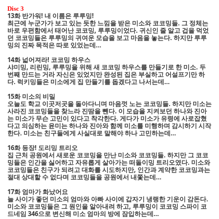
Disc 3
13화 반가워! 내 이름은 루루밍!
최근에 누군가가 보고 있는 듯한 느낌을 받은 미소와 코코밍들. 그 정체는
바로 우편함에서 태어난 코코밍, 루루밍이었다. 귀신인 줄 알고 겁을 먹었
던 코코밍들은 루루밍의 귀여운 모습을 보고 마음을 놓는다. 하지만 루루
밍의 진짜 목적은 따로 있었는데…
14화 넓어져라! 코코밍 하우스
샤미밍, 리린밍, 루루밍을 위해 새 코코밍 하우스를 만들기로 한 미소. 두
번째 만드는 거라 자신은 있었지만 완성된 집은 부실하고 어설프기만 하
다. 럭키밍들은 미소에게 집 만들기를 돕겠다고 나서는데…
15화 미소의 비밀
오늘도 학교 이곳저곳을 돌아다니며 마음껏 노는 코코밍들. 하지만 미소는
사라진 코코밍들을 찾느라 진땀을 뺀다. 이 모습을 지켜보던 하나와 진아
는 미소가 무슨 고민이 있다고 착각한다. 게다가 미소가 유령에 사로잡혔
다고 의심하는 윤미는 하나와 진아와 함께 미소를 미행하며 감시하기 시작
한다. 미소는 친구들에게 사실대로 말해야 하나 고민하는데…
16화 등장! 도리밍 트리오
집 근처 공원에서 새로운 코코밍을 만난 미소와 코코밍들. 하지만 그 코코
밍들은 인간을 싫어하고 자유롭게 살아가는 떠돌이밍 트리오였다. 미소와
코코밍들은 친구가 되려고 대화를 시도하지만, 인간과 계약한 코코밍과는
절대 상대할 수 없다며 코코밍들을 공원에서 내쫓는데…
17화 엄마가 화났어요
늘 사이가 좋던 미소의 엄마와 아빠 사이에 갑자기 냉랭한 기운이 감돈다.
미소와 코코밍들은 그 원인을 알아내려 하고, 루루밍이 코코밍 스파이 코
드네임 346으로 변신해 미소 엄마의 방에 잠입하는데…