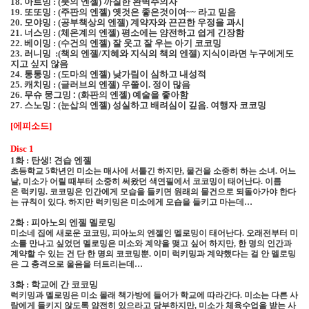
아트밍
붓의 엔젤
까칠한 완벽주의자
18.
:
(
)
또또밍
주판의 엔젤
옛것은 좋은것이여
라고 믿음
19.
:
(
)
~~
모야밍
공부책상의 엔젤
계약자와 끈끈한 우정을 과시
20.
:
(
)
너스밍
체온계의 엔젤
평소에는 얌전하고 쉽게 긴장함
21.
:
(
)
베이밍
수건의 엔젤
잘 웃고 잘 우는 아기 코코밍
22.
:
(
)
러니밍
책의 엔젤
지혜와 지식의 책의 엔젤
지식이라면 누구에게도
23.
:
(
/
)
지고 싶지 않음
통통밍
도마의 엔젤
낮가림이 심하고 내성적
24.
:
(
)
캐치밍
글러브의 엔젤
우쭐이
정이 많음
25.
:
(
)
.
무슈 뭉그밍 :
화판의 엔젤
예술을 좋아함
26.
(
)
스노밍 :
눈삽의 엔젤
성실하고 배려심이 깊음
여행자 코코밍
27.
(
)
.
에피소드
[
]
Disc 1
1
화 : 탄생
!
견습 엔젤
초등학교
5
학년인 미소는 매사에 서툴긴 하지만
,
물건을 소중히 하는 소녀
.
어느
날
,
미소가 어릴 때부터 소중히 써왔던 색연필에서 코코밍이 태어난다
.
이름
은
럭키밍
.
코코밍은 인간에게 모습을 들키면 원래의 물건으로 되돌아가야 한다
는 규칙이 있다
.
하지만 럭키밍은 미소에게 모습을 들키고 마는데
…
2
화 : 피아노의 엔젤 멜로밍
미소네 집에 새로운 코코밍
,
피아노의 엔젤인 멜로밍이 태어난다
.
오래전부터 미
소를 만나고 싶었던 멜로밍은 미소와 계약을 맺고 싶어 하지만
,
한 명의 인간과
계약할 수 있는 건 단 한 명의 코코밍뿐
.
이미 럭키밍과 계약했다는 걸 안
멜로밍
은 그 충격으로 울음을 터트리는데
…
3
화 : 학교에 간 코코밍
럭키밍과 멜로밍은 미소 몰래 책가방에 들어가 학교에 따라간다
.
미소는 다른 사
람에게 들키지 않도록 얌전히 있으라고 당부하지만
,
미소가 체육수업을 받는 사