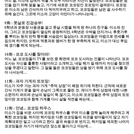
어느 날
,
미소네 집에서 먹을 게 모두 사라지는 사건이 발생한다
.
코코밍들은 범
인을 잡기 위해 덫을 놓고
,
거기에 새로운 코코밍인 포포밍이 걸려든다
.
포포밍
은 미소의 남은 간식마저 다 먹어치우려고 하고
,
코코밍들은 남은 걸 사수하기
위해 숨긴다
.
그곳에 미소의 고양이 아만다가 나타나는데
…
9
화 : 풋살로 진검승부
!
6
학년과 운동장 사용권을 걸고 풋살 시합을 하게 된 하나의 친구들
.
미소와 진
아
,
그리고 코코밍들이 열심히 응원하지만
, 6
학년은 수박을 던지거나
,
후춧가루
를 뿌리는 등의 반칙 행위를 서슴없이 일삼는다
.
코코밍들은 마법으로 전세를 뒤
집으려 하지만
,
오히려 역효과로 멤버가 한 명 부족하게 되고
,
미소가 대신 투입
돼 경기를 뛰게 되는데
...
10
화 : 코코 도사를 찾아라
!
어느 날
,
코코밍들이
TV
를 보던 중 화면에 코코 도사라는 인물이 나타난다
.
코코
도사는 자신을 훌륭한 사람이라고 소개하고
,
내일 해가 질 때까지 자신을 찾으면
상을 주겠다고 말한다
.
그 말을 들은 코코밍들은 상을 받기 위해 코코 도사를 찾
아 나서는데
…
11
화 : 과자 가게의 또또밍
!
미소가 자주 가는 과자 가게
“
추억 상점
”
이 폐점 위기에 처한다
.
근처에 새로운
간식 가게가 문을 열어 손님이 그쪽으로 몰린 것
.
게다가 추억 상점에 대한 나쁜
소문까지 퍼뜨려 손님의 발길이 뚝 끊기고
,
미소와 코코밍들은 추억 상점의 또또
밍이란 코코밍과 함께 가게를 다시 살릴 작전을 짜는데
…
12
화 : 안녕
...
코코밍 하우스
미소가 집을 비운 사이에 코코밍 하우스를 꾸며 미소를 깜짝 놀라게 해주려고 계
획한 코코밍들
.
하지만 럭키밍은 다른 코코밍들의 의견을 받아들이지 않고 자기
계획대로만 밀고 나가려고 한다
.
결국 싸움으로 번지고
,
럭키밍을 제외한 나머지
코코밍들은 자기가 태어났던 장소로 돌아가고 마는데
…