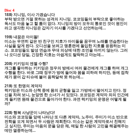
Disc 4
18화 지니밍, 이사 가겠습니다
부탁 받으면 거절 못하는 성격의 지니밍. 코코밍들의 부탁으로 좋아하는
독서도 마음 놓고 할 틈이 없다. 지니밍의 방이 모두의 통로인 것이 원인이
라고 생각한 지니밍은 갑자기 이사를 가겠다고 선언하는데...
19화 내꿈은 아이돌!
미소는 우연히 같은 반 친구인 지호가 아이돌을 꿈꾸며 노래를 연습한다는
사실을 알게 된다. 오디션을 보려고 맹훈련에 돌입한 지호를 응원하는 미
소. 코코밍들도 발성 연습과 무대 의상에 대한 조언을 아끼지 않는다. 그러
나 오디션 당일, 긴장한 지호는 아쉽게도 탈락하고 마는데…
20화 키키밍의 엔젤 수행?
개그를 좋아하는 키키밍은 정우의 방에서 여러 물건에게 개그를 하며 개그
수행을 한다. 바로 그때 정우가 방에 들어와 몸을 피하려 하지만, 등에 접착
제가 묻어 갑 티슈에 붙어 옴짝달싹 못 하는데…
21화 또 한명의 계약자
럭키밍은 미소와 산책 중에 몸의 균형을 잃고 가방에서 떨어지고 만다. 정
신을 차려 보니, 눈앞엔 한 소녀가 서 있었다. 코코밍은 계약자 외의 인간에
게 들키면 원래 물건으로 돌아가야 한다. 과연 럭키밍의 운명은 어떻게 될
까?
22화 행복 사냥꾼이 나타났다!
미소와 코코밍들 앞에 나타난 또 다른 계약자, 노주미. 주미가 미소 반으로
전학을 오게 되면서 두 사람은 재회한다. 미소는 같은 계약자로서 친해지
고 싶지만, 주미는 마음의 문을 닫은 채, 매일 한 사람의 고민을 해결해주는
데만 열중하는데…