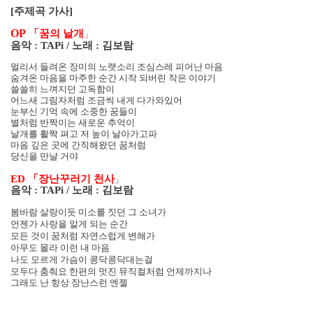
[
주제곡 가사
]
OP
「꿈의 날개
」
음악
: TAPi /
노래
:
김보람
멀리서 들려온 장미의 노랫소리 조심스레 피어난 마음
숨겨온 마음을 마주한 순간 시작 되버린 작은 이야기
쓸쓸히 느껴지던 고독함이
어느새 그림자처럼 조금씩 내게 다가와있어
눈부신 기억 속에 소중한 꿈들이
별처럼 반짝이는 새로운 추억이
날개를 활짝 펴고 저 높이 날아가고파
마음 깊은 곳에 간직해왔던 꿈처럼
당신을 만날 거야
ED
「장난꾸러기 천사
」
음악
: TAPi /
노래
:
김보람
봄바람 살랑이듯 미소를 짓던 그 소녀가
언젠가 사랑을 알게 되는 순간
모든 것이 꿈처럼 자연스럽게 변해가
아무도 몰라 이런 내 마음
나도 모르게 가슴이 콩닥콩닥대는걸
모두다 춤춰요 한편의 멋진 뮤직컬처럼 언제까지나
그래도 난 항상 장난스런 엔젤