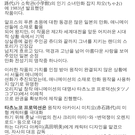
路代
)
가 소학관
(
小
学
館
)
의 인기 소녀만화 잡지 챠오
(
ちゃお
)
에
1983
년 발표했던
작품이다
.
알프스의 푸른 초원에 대한 동경은 많은 일본의 만화
,
애니메이
션들에 소재로 활용
되어 왔지만
,
이 작품은 제
2
차 세계대전을 앞둔 어지러운 시대
적 상황 속에서 기억
상실증에 걸린 주인공 쥬디와 끝까지 그녀를 지키는 랜디의 스
토리가 긴장감
넘치게 흐르고 있다
.
역경과 고난을 넘어 아름다운 사랑을 보여
주었던 일본 순정
만화 전성기의 명작중 하나이다
.
이러한 작품의 가치를 인정 받아 원작이 완결되지 않은 상황에
서 서둘러 애니메이
션화가 추진되었는데
,
애니메이션의 소재로 만화 원작을 사용하
지 않기로 유명한
오리지널 창작 애니메이션의 대명사 타츠노코 프로덕션
(
タツノ
コプロ
)
에서 이례적
으로 판권을 확보하여 제작을 진행했다
.
타츠노코 프로덕션은
원작자 아카이시 미치요
(
赤石路代
)
의 미
형 캐릭터를 극대화
하기 위해 훗날
<
마법의 천사 크리미 마미
>
와
<
변덕쟁이 오렌지
로드
>
등으로 대성
하는 다카다 아케미
(
高田明美
)
에게 캐릭터 디자인을 맡겼으
며
,
자사의 대표 감독