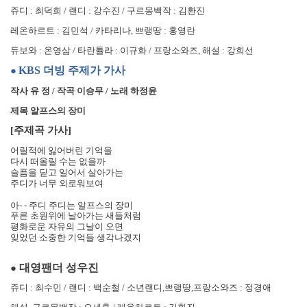
쥬디
:
최덕희
/
랜디
:
강수진
/
구르몽백작
:
김환진
레온하르트
:
김민석
/
카타리나
,
쁘랭땅
:
홍영란
듀보와
:
온영삼
/
타란튤라
:
이규화
/
프랑소와즈
,
해설
:
강희선
KBS
더빙 주제가 가사
●
작사 유 정
/
작곡 이승무
/
노래 하정윤
제목 알프스의 장미
[
주제곡 가사
]
어릴적에 잃어버린 기억을
다시 떠올릴 수는 없을까
슬픔을 딛고 일어서 살아가는
주디가 너무 외로워보여
아
- -
주디 주디는 알프스의 장미
푸른 초원위에 날아가는 새들처럼
평화로운 자유의 그날이 오면
잊었던 소중한 기억들 생각나겠지
대영팬더 성우진
●
쥬디
:
최수민
/
랜디
:
백순철
/
소년랜디
,
쁘랭땅
,
프랑소와즈
:
정경애