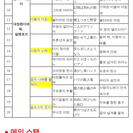
ィ
미
기억은
이별의
아침
記憶は別れの朝
10
그리운 아버지
に
에
이별의
아침
11
불타버린 야망
燃えつきた野望
불타버린
야망
대영팬더
제
두명의 알리시
二人のアリシ
12
목:
두
명의
앨리시아
!?
아
ア！？
알펜로즈
들려
줘
,
사랑의
노
聞かせてよ愛の
13
트론샨의 음모
歌
래를
다시 찾아온
安らぎにさよう
사랑의
노래
14
평화여
안녕
이별
なら
에디타의 피아
ひとりぽっちの
15
홀로
남겨진
피아노
노
ピアノ
16
꼬마영웅 한스
逃がし屋ハンス
브로커
한스
타란튤라의 정
꿈의
나래를
펼
17
パリの殺人鬼
파리의
살인귀
체
쳐라
사랑의
노래가
안개
愛の歌が霧の中
18
구르몽의 부활
に
속으로
위기일발의 순
自由に向けられ
19
자유를
향한
총구
간
た銃口
알프스의
찬가
夢のつばさを
広
20
무너진 야망
꿈의
날개를
펼쳐
げて
●
메인 스탭