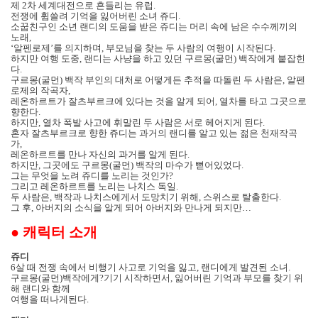
제
2
차 세계대전으로 흔들리는 유럽
.
전쟁에 휩쓸려 기억을 잃어버린 소녀 쥬디
.
소꿉친구인 소년 랜디의 도움을 받은 쥬디는 머리 속에 남은 수수께끼의
노래
,
‘알펜로제’를 의지하며
,
부모님을 찾는 두 사람의 여행이 시작된다
.
하지만 여행 도중
,
랜디는 사냥을 하고 있던 구르몽
(
굴먼
)
백작에게 붙잡힌
다
.
구르몽
(
굴먼
)
백작 부인의 대처로 어떻게든 추적을 따돌린 두 사람은
,
알펜
로제의 작곡자
,
레온하르트가 잘츠부르크에 있다는 것을 알게 되어
,
열차를 타고 그곳으로
향한다
.
하지만
,
열차 폭발 사고에 휘말린 두 사람은 서로 헤어지게 된다
.
혼자 잘츠부르크로 향한 쥬디는 과거의 랜디를 알고 있는 젊은 천재작곡
가
,
레온하르트를 만나 자신의 과거를 알게 된다
.
하지만
,
그곳에도 구르몽
(
굴먼
)
백작의 마수가 뻗어있었다
.
그는 무엇을 노려 쥬디를 노리는 것인가
?
그리고 레온하르트를 노리는 나치스 독일
.
두 사람은
,
백작과 나치스에게서 도망치기 위해
,
스위스로 탈출한다
.
그 후
,
아버지의 소식을 알게 되어 아버지와 만나게 되지만
…
●
캐릭터 소개
쥬디
6
살 때 전쟁 속에서 비행기 사고로 기억을 잃고
,
랜디에게 발견된 소녀
.
구르몽
(
굴먼
)
백작에게?기기 시작하면서
,
잃어버린 기억과 부모를 찾기 위
해 랜디와 함께
여행을 떠나게된다
.