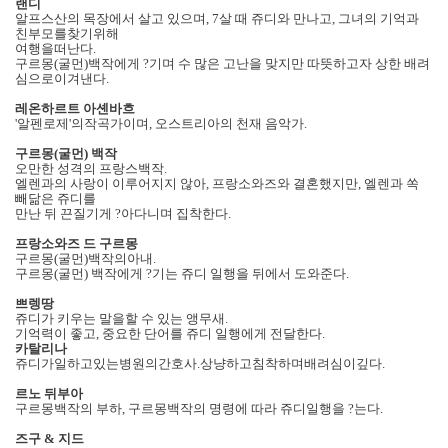
랜디
알프스산의 목장에서 살고 있으며
, 7
살 때 쥬디와 만나고
,
그녀의 기억과
친부모를찾기위해
여행을떠난다
.
구르몽
(
굴먼
)
백작에게 ?기며 수 많은 고난을 맞지만 따뜻하고자 상한 배려
심으로이겨낸다
.
레온하르트 아셴바흐
'
알펜로제
'
의작곡가이며
,
오스트리아의 천재 음악가
.
구르몽
(
굴먼
)
백작
오만한 성격의 프랑스백작
.
엘렌과의 사랑이 이루어지지 않아
,
프랑소와즈와 결혼했지만
,
엘렌과 쏙
빼닮은 쥬디를
만난 뒤 끈질기게 ?아다니며 집착한다
.
프랑소와즈 드 구르몽
구르몽
(
굴먼
)
백작의아내
.
구르몽
(
굴먼
)
백작에게 ?기는 쥬디 일행을 뒤에서 도와준다
.
쁘렝땅
쥬디가 키우는 말을할 수 있는 앵무새
.
기억력이 좋고
,
중요한 단어를 쥬디 일행에게 전달한다
.
카탈리나
쥬디가일하고있는병원의간호사
.
상냥하고침착하며배려심이깊다
.
르노 뒤부아
구르몽백작의 부하
,
구르몽백작의 명령에 따라 쥬디일행을 ?는다
.
즈구
&
지드