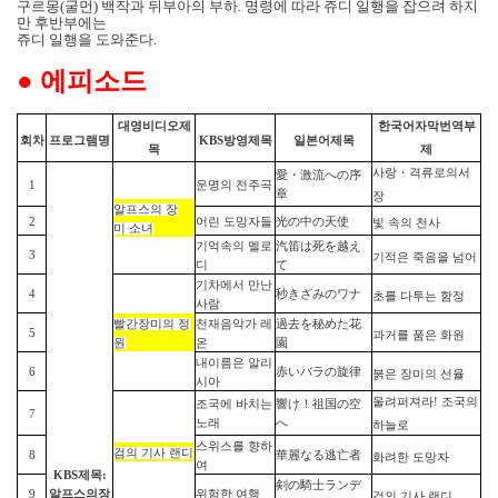
구르몽
(
굴먼
)
백작과 뒤부아의 부하
.
명령에 따라 쥬디 일행을 잡으려 하지
만 후반부에는
쥬디 일행을 도와준다
.
●
에피소드
대영비디오제
한국어자막
번역
부
회차
프로그램명
KBS
방영
제목
일본어
제목
목
제
사랑
・
격류로의서
愛
・
激流への序
1
운명의 전주곡
章
장
알프스의
장
2
어린 도망자들
光の中の天使
빛
속의
천사
미
소녀
기억속의 멜로
汽笛は死を越え
3
기적은
죽음을
넘어
디
て
기차에서 만난
4
秒きざみのワナ
초를
다투는
함정
사람
빨간장미의
정
천재음악가 레
過去を秘めた花
5
과거를
품은
화원
원
온
園
내이름은 알리
6
赤いバラの旋律
붉은
장미의
선율
시아
울려퍼져라
!
조국의
조국에 바치는
響け！祖
国
の空
7
노래
へ
하늘로
스위스를 향하
검의
기사
랜디
8
華麗なる逃亡者
화려한
도망자
여
KBS
제목:
剣
の騎士ランデ
9
알프스의
장
위험한 여행
검의
기사
랜디