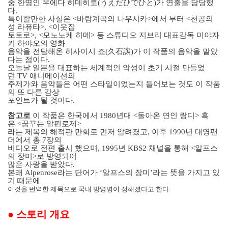
중 한명인 우에다 히데히토
(
うえだひでひと
)
가 연출을 담당했
다
.
특이할만한 사실은
<
바람계곡의 나우시카
>
에서 부터
<
천공의
성 라퓨타
>, <
이웃집
토토로
>, <
모노노케 히메
>
등 스튜디오 지브리 대표감독 미야자
키 하야오의 영화
음악을 전담해온 히사이시 죠
(
久石
譲
)
가 이 작품의 음악을 맡았
다는 점이다
.
오늘날 일본을 대표하는 세계적인 악성이 초기 시절 만들었
던
TV
애니메이션의
주제가와 음악들은 어떤 스타일이었는지 들어보는 것도 이 작품
의 또 다른 감상
포인트가 될 것이다
.
참고로
이 작품은 한국에서
1980
년대
<
돌아온 연인 랑디
>
혹
은
<
꿈꾸는 알핀로제
>
라는 제목의 해적판 만화로 먼저 알려졌고
,
이후
1990
년 대영팬
더에서 총
7
장의
비디오로 전편 출시 했으며
, 1995
년
KBS2
채널을 통해
<
알프스
의 장미
>
로 방영되어
많은 사랑을 받았다
.
본래
Alpenrose
라는 단어가 ‘알프스의 장미’라는 뜻을 가지고 있
기 때문에
이것을 번역한 제목으로 국내 방영명이 정해졌다고 한다
.
●
스토리 개요