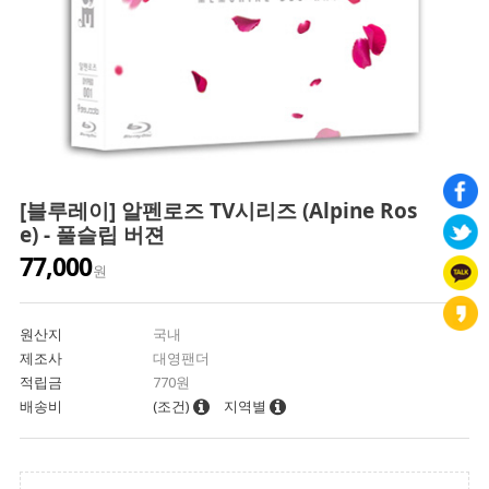
[블루레이] 알펜로즈 TV시리즈 (Alpine Ros
e) - 풀슬립 버젼
77,000
원
원산지
국내
제조사
대영팬더
적립금
770원
배송비
(조건)
지역별