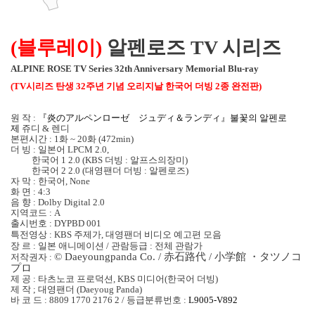
(
블루레이
)
알펜로즈 TV 시리즈
ALPINE ROSE TV Series 32th Anniversary Memorial Blu-ray
(TV
시리즈 탄생
32
주년 기념 오리지날 한국어 더빙
2
종 완전판
)
원 작
:
『炎のアルペンロ
ー
ゼ ジュディ＆ランディ』불꽃의 알펜로
제
쥬디
&
렌디
본편시간
: 1화 ~
20
화
(472min)
더 빙
:
일본어
LPCM 2.0,
한국어
1 2.0 (KBS
더빙
:
알프스의장미
)
한국어
2 2.0 (
대영팬더 더빙
:
알펜로즈
)
자 막
:
한국어
, None
화 면 : 4:3
음 향
: Dolby Digital 2.0
지역코드
: A
출시번호
: DYPBD 001
특전영상
: KBS
주제가
,
대영팬더 비디오 예고편 모음
장 르
:
일본 애니메이션
/
관람등급
:
전체 관람가
© Daeyoungpanda Co. /
赤石路代
/
小
学
館
・
タツノコ
저작권자
:
プロ
제 공
:
타츠노코 프로덕션
, KBS
미디어
(
한국어 더빙
)
제 작
;
대영팬더
(Daeyoug Panda)
바 코 드
: 8809 1770 2176 2 /
등급분류번호
:
L9005-V892