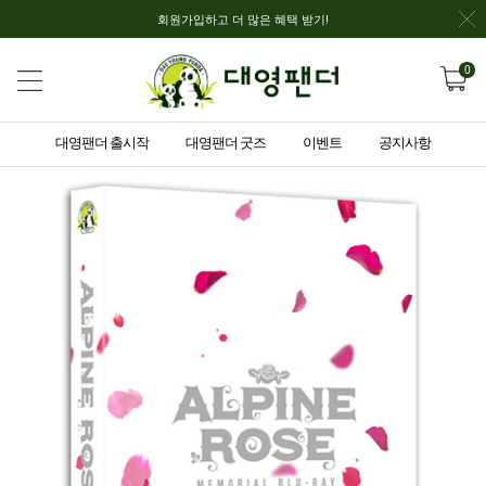
회원가입하고 더 많은 혜택 받기!
0
대영팬더 출시작
대영팬더 굿즈
이벤트
공지사항