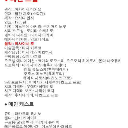
원작
:
아카이시 미치요
연재
:
월간 챠오
(
소학관
)
제작
:
요시다 켄지
연도
: 1985
년
기획
:
이노우에 아키라
,
우치마 미노루
시리즈 구성
:
토미타 스케히로
캐릭터 디자인
:
타카다 아케미
메카닉 디자인
:
암모나이트
음악
:
히사이시 조
미술감독
:
타다 키쿠코
제작담당
:
이시카와 미츠히사
문예담당
:
쇼지 나호코
오프닝 애니메이션
:
코가와 토모노리
,
오오모리 히데토시
,
온다 나오유키
프로듀서
:
마에다 카즈야
(
후지테레비
)
엔도 류노스케
(
후지테레비
)
오오노 미노루
(
요미우리
)
유이 마사토시
(
타츠노코 프로
)
Sub
프로듀서
:
미야자키 시게루
(
타츠노코 프로
)
치프 디렉터
:
우에다 히데히토
치프 디렉터 보조
:
사와이 코지
제작
:
후지테레비
,
타츠노코 프로
●
메인 캐스트
쥬디
:
타카모리 요시노
랜디
:
난바 케이이치
구르몽
(
굴먼
)
백작
:
이케다 슈이치
레온하르트 아셴바흐
:
이노우에 카즈히코