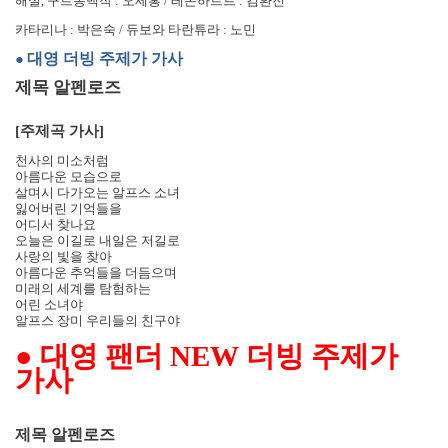
해설
,
구르몽백작
:
오세홍
/
레온하르트
:
김환진
카타리나
:
박은숙
/
듀보와 타란튜라
:
노민
대영 더빙 주제가 가사
●
제목 알펜로즈
[
주제곡 가사
]
천사의 미소처럼
아름다운 모습으로
살며시 다가오는 알프스 소녀
잃어버린 기억들을
어디서 찾나요
오늘은 이길로 내일은 저길로
사랑의 빛을 찾아
아름다운 추억들을 더듬으며
미래의 세계를 탐험하는
어린 소녀야
알프스 장미 우리들의 친구야
●
대영 팬더
NEW
더빙 주제가
가사
제목 알펜로즈