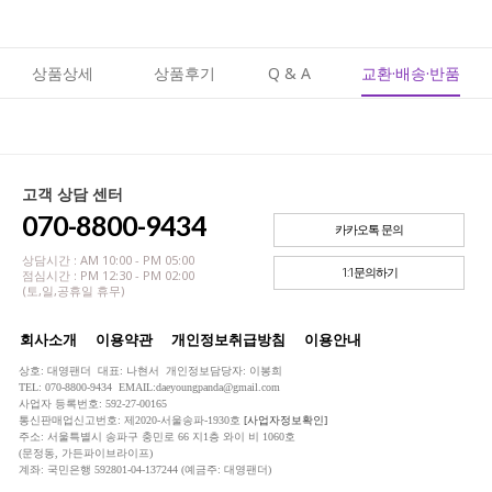
상품상세
상품후기
Q & A
교환·배송·반품
고객 상담 센터
070-8800-9434
카카오톡 문의
상담시간 : AM 10:00 - PM 05:00
1:1문의하기
점심시간 : PM 12:30 - PM 02:00
(토,일,공휴일 휴무)
회사소개
이용약관
개인정보취급방침
이용안내
상호: 대영팬더 대표: 나현서 개인정보담당자: 이봉희
TEL: 070-8800-9434 EMAIL:daeyoungpanda@gmail.com
사업자 등록번호: 592-27-00165
통신판매업신고번호: 제2020-서울송파-1930호
[사업자정보확인]
주소: 서울특별시 송파구 충민로 66 지1층 와이 비 1060호
(문정동, 가든파이브라이프)
계좌: 국민은행 592801-04-137244 (예금주: 대영팬더)