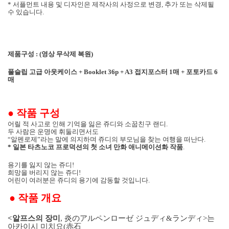
* 서플먼트 내용 및 디자인은 제작사의 사정으로 변경, 추가 또는 삭제될
수 있습니다.
제품구성
:
(영상 무삭제 복원)
풀슬립
고급 아웃케이스
+ Booklet 36p + A3
접지포스터
1
매 + 포토카드 6
매
●
작품 구성
어릴 적 사고로 인해 기억을 잃은 쥬디와 소꿉친구 랜디
.
두 사람은 운명에 휘둘리면서도
“알펜로제”라는 말에 의지하며 쥬디의 부모님을 찾는 여행을 떠난다
.
*
일본 타츠노코 프로덕션의 첫 소녀 만화 애니메이션화 작품
.
용기를 잃지 않는 쥬디
!
희망을 버리지 않는 쥬디
!
어린이 여러분은 쥬디의 용기에 감동할 것입니다
.
●
작품 개요
<
알프스의 장미
,
炎のアルペンロ
ー
ゼ ジュディ
&
ランディ
>
는
아카이시 미치요
(
赤石