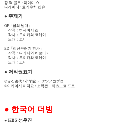
쟝 잭 콜트
:
하야미 쇼
나레이터
:
호리우치 켄유
●
주제가
OP
「꿈의 날개」
작곡：히사이시 조
작사：오이카와 코헤이
노래：코니
ED
「장난꾸러기 천사」
작곡：나가사와 히로아키
작사：오이카와 코헤이
노래：코니
●
저작권표기
©
赤石路代
/
小
学
館
・
タツノコプロ
©
아카이시 미치요
/
소학관
・
타츠노코 프로
●
한국어 더빙
KBS
성우진
●