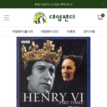
회원가입하고 더 많은 혜택 받기!
0
대영팬더 출시작
대영팬더 굿즈
이벤트
공지사항