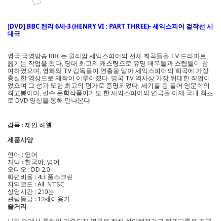
[DVD] BBC 헨리 6세-3 (HENRY VI : PART THREE)- 세익스피어 걸작선 시
대극
영국 국영방송 BBC는 윌리암 세익스피어의 전체 희곡들을 TV 드라마로
옮기는 작업을 했다. 당대 최고의 캐스팅으로 유명 배우들과 스텝들이 참
여하였으며, 영화와 TV 감독들이 연출을 맡아 세익스피어의 희곡에 가장
충실한 영상으로 제작이 이루어졌다. 영국 TV 역사상 가장 위대한 작업이
었으며 그 성과 또한 최고의 평가로 증명되었다. 세기를 통 틀어 영문학의
최고봉이며, 필수 문학작품이기도 한 세익스피어의 연극을 이제 국내 최초
로 DVD 영상을 통해 만나본다.
감독 : 제인 하웰
제품사양
언어 : 영어
자막 : 한국어, 영어
오디오 : DD 2.0
화면비율 : 4:3 풀스크린
지역코드 : All. NTSC
상영시간 : 210분
관람등급 : 12세이용가
줄거리