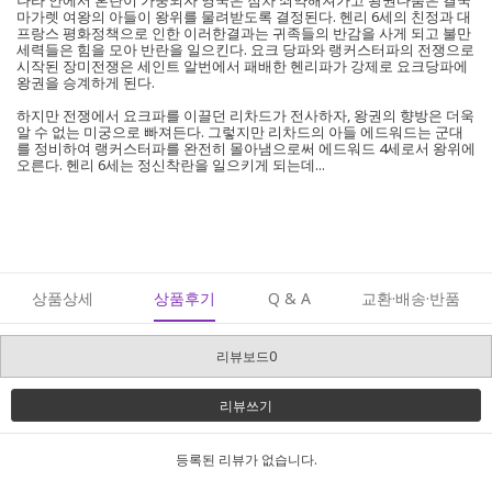
나라 안에서 혼란이 가중되자 영국은 점차 쇠약해져가고 왕권다툼은 결국
마가렛 여왕의 아들이 왕위를 물려받도록 결정된다. 헨리 6세의 친정과 대
프랑스 평화정책으로 인한 이러한결과는 귀족들의 반감을 사게 되고 불만
세력들은 힘을 모아 반란을 일으킨다. 요크 당파와 랭커스터파의 전쟁으로
시작된 장미전쟁은 세인트 알번에서 패배한 헨리파가 강제로 요크당파에
왕권을 승계하게 된다.
하지만 전쟁에서 요크파를 이끌던 리차드가 전사하자, 왕권의 향방은 더욱
알 수 없는 미궁으로 빠져든다. 그렇지만 리차드의 아들 에드워드는 군대
를 정비하여 랭커스터파를 완전히 몰아냄으로써 에드워드 4세로서 왕위에
오른다. 헨리 6세는 정신착란을 일으키게 되는데...
상품상세
상품후기
Q & A
교환·배송·반품
리뷰보드0
리뷰쓰기
등록된 리뷰가 없습니다.