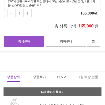
[DVD] 살면서꼭봐야할 특선클래식 60선 박스세트- 부닌,굴다,비엔나의
봄,번스타인청소년음악회외
165,000
원
165,000
총 상품 금액
원
즉시구매
장바구니
찜
상품상세
상품후기
Q & A
교환·배송·반품
상세정보 새창 열기