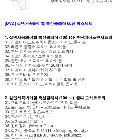
상세 정보를 확대해 보실 수 있습니다.
[DVD] 살면서꼭봐야할 특선클래식 60선 박스세트
1. 살면서꼭봐야할 특선클래식 (10disc)- 부닌피아노콘서트외
01. 라흐마니노프 & 차이콥스키 피아노 콘서트
02. 베른트 글렘저 피아노 리사이틀
03. 부닌 피아노 콘서트 - 쇼팽 & 드뷔시
04. 심포닉콘서트 : 쇼팽 & 베토벤
05. 졸탄 코시스 피아노 리사이틀
06. 두 대의 피아노를 위한 20세기 음악
07. 마르타 아르헤리치와 친구들
08. 모스크바 비르투오지
09. 피아노 & 비올라 앙상블 : 에메랄드 홀 공연
10. 차이콥스키 피아노 & 바이올린 콘서트
2. 살면서꼭봐야할 특선클래식 (10disc)- 굴다 모차르트외
01. 프리드리히 굴다 : 모차르트 포 더 피플
02. 프리드리히 굴다 – 모차르트 피아노 콘체르토
03. 모차르트 인 잘츠부르크
04. 모차르트 : 돈 조반니
05. 모차르트 : 마술피리
06. 윈터갈라 (Winter Gala)
07. 잠자는 숲속의 미녀 (The Sleeping Beauty)
08. 허비 만 재즈 (HERBIE MANN-Jasil Brazz)