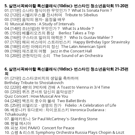
5. 살면서꼭봐야할 특선클래식 (10disc)- 번스타인 청소년음악회 11-20편
01. [11편] 소나타 형식이란 무엇인가？ What Is Sonata Form？
02. [12편] 시벨리우스를 찬사하며 Tribute to Sibelius
03. [13편] 음악의 원자- 음정을 배우
자 Musical Atoms : A Study of Intervals
04. [14편] 조(선법)란 무엇인가？ What Is a Mode？
05. [15편] 베를리오즈의 환상 Berlioz Takes a Trip
06. [16편] 구스타프 말러의 매력은？ Who Is Gustav Mahler？
07. [17편] 해피 버스데이 스트라빈스키 Happy Birthday Igor Stravinsky
08. [18편] 라틴 아메리카의 정신 The Latin American Spirit
09. [19편] 재즈로의 여행 Jazz in the Concert Hall
10. [20편] 관현악단의 소리 The Sound of an Orchestra
6. 살면서꼭봐야할 특선클래식 (10disc)- 번스타인 청소년음악회 21-25편
외
01. [21편] 쇼스타코비치의 생일을 축하하며
Birthday Tribute to Shostakovich
02. [22편] 4분의 3박자에 건배 A Toast to Vienna in 3/4 Time
03. [23편] 퀴즈 콘서트 당신의 음악성은?
Quiz Concert : How Musical Are You
04. [24편] 백조의 호수와 불새 Two Ballet Birds
05. [25편] 피델리오 - 생명의 찬가 Fidelio : A Celebration of Life
06. 베로니카 듀다로바 : 차이코프스키 Veronica Dudarava :
Tchaikousky
07. 폴매카트니: Sir Paul McCartney's-Starding Stone
08. 헨델 메시아
09. 파보 자비 PAAVO Concert for Peace
10. 쇼팽 & 리스트 Symphony Orchestra Russia Plays Chopin & Liszt