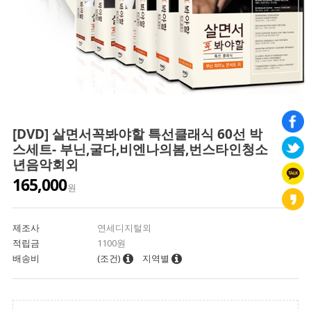
[DVD] 살면서꼭봐야할 특선클래식 60선 박
스세트- 부닌,굴다,비엔나의봄,번스타인청소
년음악회외
165,000
원
제조사
연세디지털외
적립금
1100원
배송비
(조건)
지역별