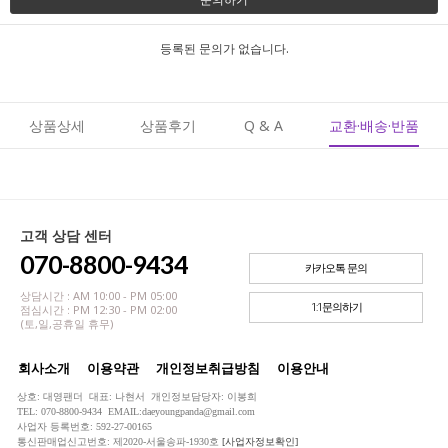
등록된 문의가 없습니다.
상품상세
상품후기
Q & A
교환·배송·반품
고객 상담 센터
070-8800-9434
카카오톡 문의
상담시간 : AM 10:00 - PM 05:00
1:1문의하기
점심시간 : PM 12:30 - PM 02:00
(토,일,공휴일 휴무)
회사소개
이용약관
개인정보취급방침
이용안내
상호: 대영팬더 대표: 나현서 개인정보담당자: 이봉희
TEL: 070-8800-9434 EMAIL:daeyoungpanda@gmail.com
사업자 등록번호: 592-27-00165
통신판매업신고번호: 제2020-서울송파-1930호
[사업자정보확인]