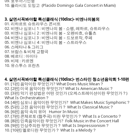
09. 호두까기인형
10. 플라시도 도밍고 (Placido Domingo Gala Concert in Miami)
3. 살면서꼭봐야할 특선클래식 (10disc)- 비엔나의봄외
01. 리하르트 슈트라우스 콘서트
02. 비엔나 심포니 1 : 비엔나의 봄 - 쇼팽, 레하르, 슈트라우스
03. 비엔나 심포니 2 : 비엔나의 봄 – 오펜바흐, 슈톨츠
04. 비엔나 심포니 3 : 비엔나의 봄 – 드보르작, 주페
05. 비엔나 심포니 4 : 비엔나의 봄 – 스트라우스
06. 스메타나 & 그리그
07. 브람스 & 비제 교향곡
08. 베르디 : 아이다
09. 비제 : 카르멘
10. 유스투스 프란츠
4. 살면서꼭봐야할 특선클래식 (10disc)- 번스타인 청소년음악회 1-10편
01. [1편] 음악이란 무엇인가? What Does Music Mean？
02. [2편] 미국 음악이란 무엇인가? What Is American Music？
03. [3편] 악기 편성법은 어떤 것인가 (오케스트레이션이란 무엇인가？)
What Is Orchestration？
04. [4편] 심포니 음악이란 무엇인가? What Makes Music Symphonic？
05. [5편] 고전 음악이란 무엇인가？ What Is Classical Music？
06. [6편] 음악 속의 유머 Humor In Music
07. [7편] 콘체르토 (협주곡) 이란 무엇인가？ What Is a Concerto？
08. [8편] 민족음악이란 무엇인가? Folk Music in the Concert Hall
09. [9편] 인상주의란 무엇인가？ What Is Impressionism？
10. [10편] 멜로디란 무엇인가？ What Is a Melody？