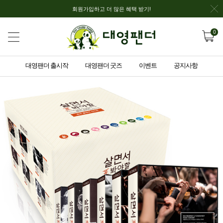
회원가입하고 더 많은 혜택 받기!
0
대영팬더 출시작
대영팬더 굿즈
이벤트
공지사항