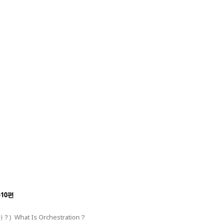
-10편
hat Is Orchestration？