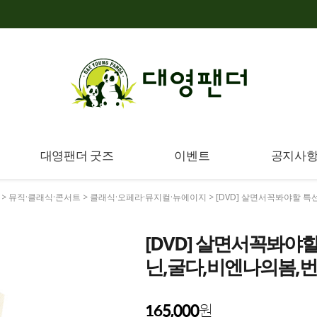
대영팬더 굿즈
이벤트
공지사
>
뮤직·클래식·콘서트
>
클래식·오페라·뮤지컬·뉴에이지
> [DVD] 살면서꼭봐야할 
[DVD] 살면서꼭봐야할
닌,굴다,비엔나의봄
165,000
원