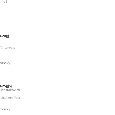
nic？
？
-20편
Intervals
vinsky
1-25편외
Shostakovich
e
ical Are You
kousky