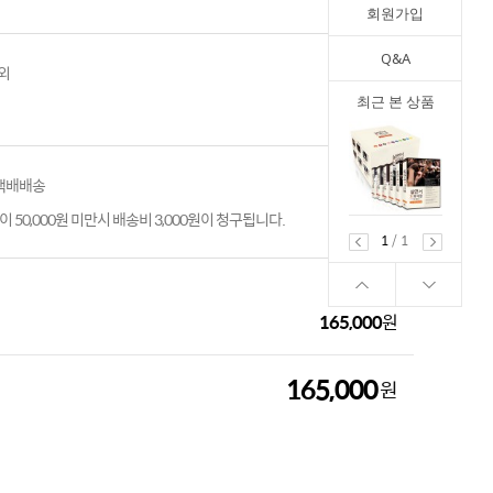
회원가입
Q&A
외
최근 본 상품
 택배배송
 50,000원 미만시 배송비 3,000원이 청구됩니다.
1
/
1
165,000
원
165,000
원