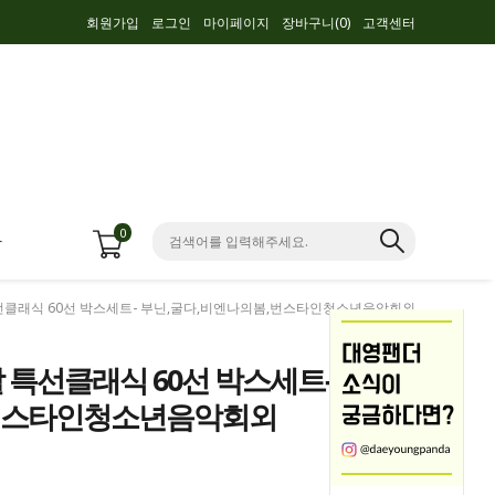
회원가입
로그인
마이페이지
장바구니(
0
)
고객센터
0
항
특선클래식 60선 박스세트- 부닌,굴다,비엔나의봄,번스타인청소년음악회외
 특선클래식 60선 박스세트- 부
,번스타인청소년음악회외