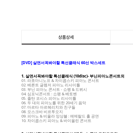
상품상세
[DVD] 살면서꼭봐야할 특선클래식 60선 박스세트
1. 살면서꼭봐야할 특선클래식 (10disc)- 부닌피아노콘서트외
01. 라흐마니노프 & 차이콥스키 피아노 콘서트
02. 베른트 글렘저 피아노 리사이틀
03. 부닌 피아노 콘서트 - 쇼팽 & 드뷔시
04. 심포닉콘서트 : 쇼팽 & 베토벤
05. 졸탄 코시스 피아노 리사이틀
06. 두 대의 피아노를 위한 20세기 음악
07. 마르타 아르헤리치와 친구들
08. 모스크바 비르투오지
09. 피아노 & 비올라 앙상블 : 에메랄드 홀 공연
10. 차이콥스키 피아노 & 바이올린 콘서트