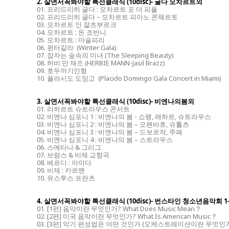
2. 살면서꼭봐야할 특선클래식 (10disc)- 굴다 모차르트외
01. 프리드리히 굴다 : 모차르트 포 더 피플
02. 프리드리히 굴다 – 모차르트 피아노 콘체르토
03. 모차르트 인 잘츠부르크
04. 모차르트 : 돈 조반니
05. 모차르트 : 마술피리
06. 윈터갈라 (Winter Gala)
07. 잠자는 숲속의 미녀 (The Sleeping Beauty)
08. 허비 만 재즈 (HERBIE MANN-Jasil Brazz)
09. 호두까기인형
10. 플라시도 도밍고 (Placido Domingo Gala Concert in Miami)
3. 살면서꼭봐야할 특선클래식 (10disc)- 비엔나의봄외
01. 리하르트 슈트라우스 콘서트
02. 비엔나 심포니 1 : 비엔나의 봄 - 쇼팽, 레하르, 슈트라우스
03. 비엔나 심포니 2 : 비엔나의 봄 – 오펜바흐, 슈톨츠
04. 비엔나 심포니 3 : 비엔나의 봄 – 드보르작, 주페
05. 비엔나 심포니 4 : 비엔나의 봄 – 스트라우스
06. 스메타나 & 그리그
07. 브람스 & 비제 교향곡
08. 베르디 : 아이다
09. 비제 : 카르멘
10. 유스투스 프란츠
4. 살면서꼭봐야할 특선클래식 (10disc)- 번스타인 청소년음악회 1
01. [1편] 음악이란 무엇인가? What Does Music Mean？
02. [2편] 미국 음악이란 무엇인가? What Is American Music？
03. [3편] 악기 편성법은 어떤 것인가 (오케스트레이션이란 무엇인가？) W