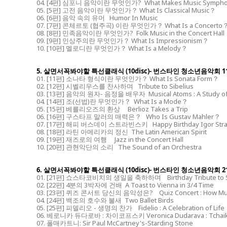
04. [4편] 심포니 음악이란 무엇인가? What Makes Music Sympho
05. [5편] 고전 음악이란 무엇인가？ What Is Classical Music？
06. [6편] 음악 속의 유머 Humor In Music
07. [7편] 콘체르토 (협주곡) 이란 무엇인가？ What Is a Concerto
08. [8편] 민족음악이란 무엇인가? Folk Music in the Concert Hall
09. [9편] 인상주의란 무엇인가？ What Is Impressionism？
10. [10편] 멜로디란 무엇인가？ What Is a Melody？
5. 살면서꼭봐야할 특선클래식 (10disc)- 번스타인 청소년음악회 11
01. [11편] 소나타 형식이란 무엇인가？ What Is Sonata Form？
02. [12편] 시벨리우스를 찬사하며 Tribute to Sibelius
03. [13편] 음악의 원자- 음정을 배우자 Musical Atoms : A Study of 
04. [14편] 조(선법)란 무엇인가？ What Is a Mode？
05. [15편] 베를리오즈의 환상 Berlioz Takes a Trip
06. [16편] 구스타프 말러의 매력은？ Who Is Gustav Mahler？
07. [17편] 해피 버스데이 스트라빈스키 Happy Birthday Igor Stra
08. [18편] 라틴 아메리카의 정신 The Latin American Spirit
09. [19편] 재즈로의 여행 Jazz in the Concert Hall
10. [20편] 관현악단의 소리 The Sound of an Orchestra
6. 살면서꼭봐야할 특선클래식 (10disc)- 번스타인 청소년음악회 2
01. [21편] 쇼스타코비치의 생일을 축하하며 Birthday Tribute to 
02. [22편] 4분의 3박자에 건배 A Toast to Vienna in 3/4 Tim
03. [23편] 퀴즈 콘서트 당신의 음악성은? Quiz Concert : How Mus
04. [24편] 백조의 호수와 불새 Two Ballet Birds
05. [25편] 피델리오 - 생명의 찬가 Fidelio : A Celebration of Life
06. 베로니카 듀다로바 : 차이코프스키 Veronica Dudarava : Tchai
07. 폴매카트니: Sir Paul McCartney's-Starding Stone