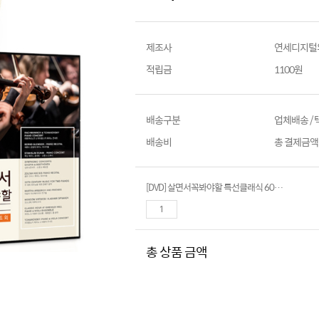
제조사
연세디지털
적립금
1100원
배송구분
업체배송 /
배송비
총 결제금액이
[DVD] 살면서꼭봐야할 특선클래식 60선 박스세트- 부닌,굴다,비엔나의봄,번스타인청소년음악회외
총 상품 금액