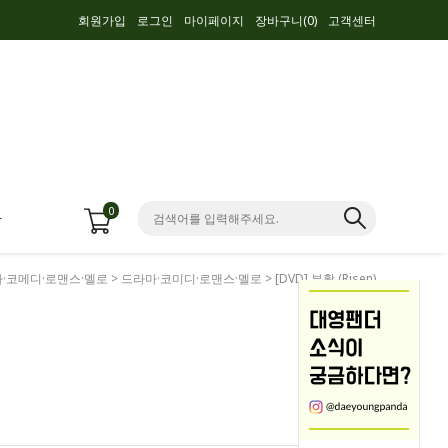
회원가입
로그인
마이페이지
장바구니(
0
)
고객센터
0
항
·코메디·로맨스·멜로
>
드라마·코미디·로맨스·멜로
> [DVD] 부활 (Risen)