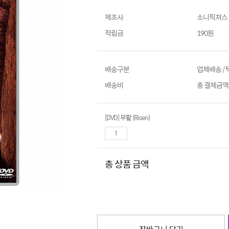
제조사
소니픽쳐스
적립금
190원
배송구분
업체배송 /
배송비
총 결제금액이
[DVD] 부활 (Risen)
총 상품 금액
장바구니 담기