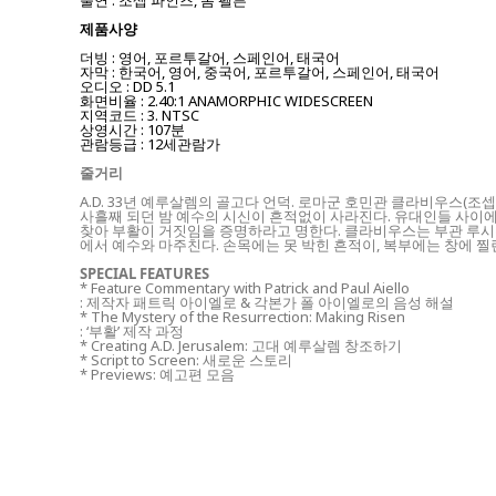
출연 : 조셉 파인즈, 톰 펠튼
제품사양
더빙 : 영어, 포르투갈어, 스페인어, 태국어
자막 : 한국어, 영어, 중국어, 포르투갈어, 스페인어, 태국어
오디오 : DD 5.1
화면비율 : 2.40:1 ANAMORPHIC WIDESCREEN
지역코드 : 3. NTSC
상영시간 : 107분
관람등급 : 12세관람가
줄거리
A.D. 33년 예루살렘의 골고다 언덕. 로마군 호민관 클라비우스(
사흘째 되던 밤 예수의 시신이 흔적없이 사라진다. 유대인들 사이
찾아 부활이 거짓임을 증명하라고 명한다. 클라비우스는 부관 루시우
에서 예수와 마주친다. 손목에는 못 박힌 흔적이, 복부에는 창에
SPECIAL FEATURES
* Feature Commentary with Patrick and Paul Aiello
: 제작자 패트릭 아이엘로 & 각본가 폴 아이엘로의 음성 해설
* The Mystery of the Resurrection: Making Risen
: ‘부활’ 제작 과정
* Creating A.D. Jerusalem: 고대 예루살렘 창조하기
* Script to Screen: 새로운 스토리
* Previews: 예고편 모음