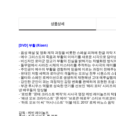
상품상세
[DVD] 부활 (Risen)
- 음성 해설 및 영화 제작 과정을 비롯한 스페셜 피쳐에 한글 자막 
- 예수 그리스도의 죽음과 부활의 이야기를 새로운 시각으로 담아낸
- 비신자인 로마군 장교가 부활의 진실을 밝혀가는 차별화된 방식
- 돌무덤에서 사라진 시체의 미스터리를 추적하는 수사극의 재미를
- 주인공이 예수의 부활을 경험하며 믿음에 이르는 과정이 전해주
- 유대인 저항 세력과 로마군이 격돌하는 오프닝 전투 시퀀스의 
- 몰타와 스페인 로케이션으로 생생하게 재현해낸 고대 예루살렘의
- 강인한 군인이 겪는 격정적인 감정 변화를 완벽하게 표현한 조셉
- 부관 루시우스 역할로 성숙한 연기를 선보인 '해리 포터' 시리즈
낸 배우들의 앙상블
- '로빈훗' '몬테 크리스토 백작'의 서사극 명장 케빈 레이놀즈의 탁
- '패션 오브 크라이스트' '콘 에어' '브로큰 애로우' 스티브 미르코
- '하트 오브 더 씨' '머시니스트' '이블 데드 2013' 로케 바뇨스 음악
감독 : 케빈 레이놀즈