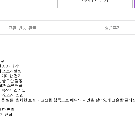
교환·반품·환불
상품후기
지원
 서사 대작
의 스토리텔링
 가미한 전개
는 숭고한 감동
스릴과 스펙터클
 웅장한 스케일
 파인즈의 열연
의 톰 펠튼, 온화한 표정과 고요한 침묵으로 예수의 내면을 깊이있게 표출한 클리프
월한 연출
비치 편집