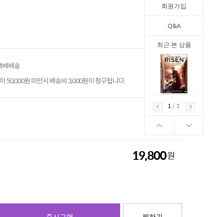
회원가입
Q&A
최근 본 상품
 택배배송
 50,000원 미만시 배송비 3,000원이 청구됩니다.
1
/
1
19,800
원
19,800
원
즉시구매
찜하기