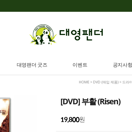
대영팬더 굿즈
이벤트
공지사
HOME
>
DVD (매입 제품)
>
드라마
[DVD] 부활 (Risen)
19,800
원