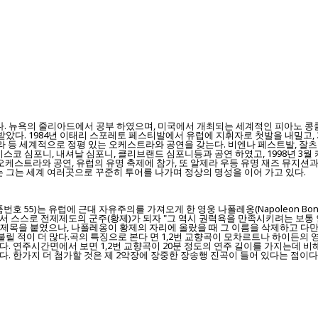
 뉴욕의 줄리아드에서 공부 하였으며, 미국에서 개최되는 세계적인 피아노 콩쿨인
 받았다. 1984년 이태리 스포레토 페스티발에서 유럽에 지휘자로 첫발을 내밀
트라 등 세계적으로 정평 있는 오케스트라와 공연을 갖는다. 비엔나 페스트발, 잘
코 심포니, 내셔날 심포니, 클리브랜드 심포니등과 공연 하였고, 1998년 3월 
 오케스트라와 공연, 유럽의 유명 축제에 참가, 또 알제라 우등 유명 재즈 뮤지션과 
는 그는 세계 여러곳으로 꾸준히 투어를 나가며 정상의 명성을 이어 가고 있다.
장조 작품번호 55)는 유럽에 근대 자유주의를 가져오게 한 영웅 나폴레옹(Napoleon Bo
에서 스스로 전제제도의 군주(황제)가 되자 "그 역시 권력욕을 만족시키려는 보통
 제목을 붙였으나, 나폴레옹이 황제의 자리에 올랐을 때 그 이름을 삭제하고 다만 
불릴 적이 더 많다.곡의 특징으로 본다 면 1,2번 교향곡이 모차르트나 하이든의
 연주시간면에서 보면 1,2번 교향곡이 20분 정도의 연주 길이를 가지는데 비해
 한가지 더 첨가할 것은 제 2악장에 장중한 장송행 진곡이 들어 있다는 점이다.