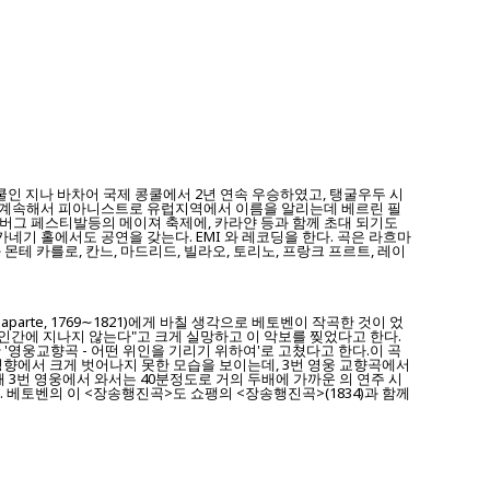
 지나 바차어 국제 콩쿨에서 2년 연속 우승하였고, 탱굴우두 시
고, 계속해서 피아니스트로 유럽지역에서 이름을 알리는데 베르린 필
츠버그 페스티발등의 메이져 축제에, 카라얀 등과 함께 초대 되기도
카네기 홀에서도 공연을 갖는다. EMI 와 레코딩을 한다. 곡은 라흐마
몬테 카를로, 칸느, 마드리드, 빌라오, 토리노, 프랑크 프르트, 레이
naparte, 1769∼1821)에게 바칠 생각으로 베토벤이 작곡한 것이 었
 인간에 지나지 않는다"고 크게 실망하고 이 악보를 찢었다고 한다.
'영웅교향곡 - 어떤 위인을 기리기 위하여'로 고쳤다고 한다.이 곡
 영향에서 크게 벗어나지 못한 모습을 보이는데, 3번 영웅 교향곡에서
 3번 영웅에서 와서는 40분정도로 거의 두배에 가까운 의 연주 시
 베토벤의 이 <장송행진곡>도 쇼팽의 <장송행진곡>(1834)과 함께