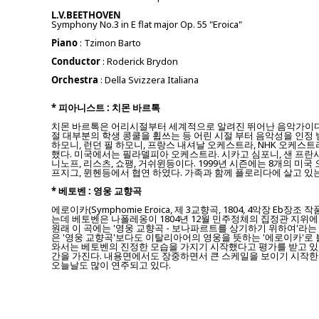
L.V.BEETHOVEN
Symphony No.3 in E flat major Op. 55 "Eroica"
Piano
: Tzimon Barto
Conductor
: Roderick Brydon
Orchestra
: Della Svizzera Italiana
* 피아니스트 : 치몬 바르톡
치몬 바르톡은 어리시절부터 세계적으로 알려진 뛰어난 음악가이다.
절 대부분의 학생 콩쿨을 휩쓰는 등 어린 시절 부터 음악성을 인정
하모니, 런던 필 하모니, 프랑스 내셔날 오케스트라, NHK 오케스
했다. 미국에서는 필라델피아 오케스트라. 시카고 심포니, 샌 프란시스
니노프, 리스츠, 쇼팽, 거쉬윈등이다. 1999년 시즌에는 8개의 미국
프지그, 뮌헨등에서 협연 하였다. 가족과 함께 플로리다에 살고 있
* 베토벤 : 영웅 교향곡
에로이카(Symphomie Eroica, 제 3교향곡, 1804, 4악장 Eb
는데 베토벤은 나폴레옹이 1804년 12월 민주정체의 집정관 지위
원래 이 곡에는 '영웅 교향곡 - 보나파르트를 상기하기 위하여'라는
은 '영웅 교향곡'보다도 이탈리아어의 영웅을 뜻하는 '에로이카'로 
와서는 베토벤의 진정한 모습을 가지기 시작했다고 평가를 받고 있다.
간을 가진다. 내용면에서도 장중하면서 큰 스케일을 보이기 시작한다.
오늘날도 많이 연주되고 있다.