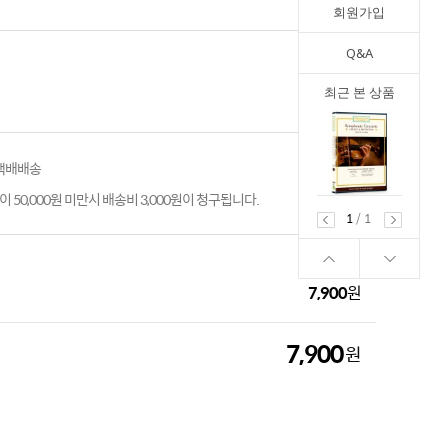
회원가입
Q&A
최근 본 상품
 택배배송
 50,000원 미만시 배송비 3,000원이 청구됩니다.
1
/
1
7,900
원
7,900
원