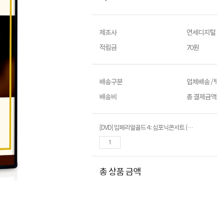
제조사
연세디지털
적립금
70원
배송구분
업체배송 /
배송비
총 결제금액이
[DVD] 임페리얼골드 4: 심포닉콘서트 (쇼팽 & 베토벤)- Symphonic Concerts Chopin & Beethoven
총 상품 금액