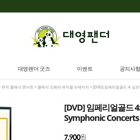
대영팬더 굿즈
이벤트
공지사
>
뮤직·클래식·콘서트
>
클래식·오페라·뮤지컬·뉴에이지
> [DVD] 임페리얼골드 4: 심포닉콘
[DVD] 임페리얼골드 4
Symphonic Concerts
7,900
원