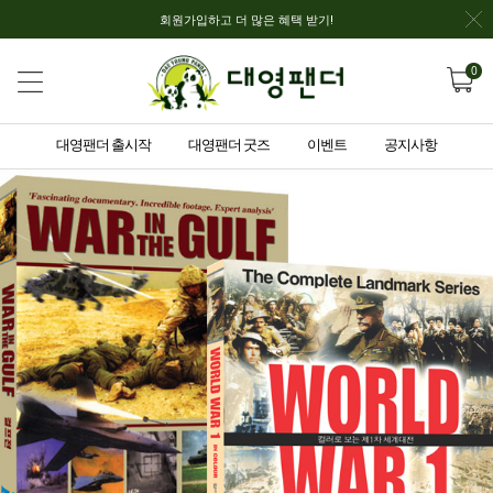
회원가입하고 더 많은 혜택 받기!
0
대영팬더 출시작
대영팬더 굿즈
이벤트
공지사항