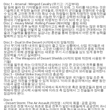
Disc 1 - Arsenal : Winged Cavalry (무기고 : 기갑부대)
말 등에 올라 탄 기마병들은 이미 사라진 지 오래. 그 자리를 대신하는 것은
기술력으로 무장한 놀라운 군대들로, 언제든지 군인들을 전쟁터로 수송할
수 있도록 고안된 전투기와 육상 수송 차량들이 함께 치명적인 양동작전을
펼치고 있다. 이리저리 이동 가능한 무기들은 강력한 타격을 줄 수 있으며
현대의 기병들에게 그 자체로 치명적인 무기가 되어 주고 있다.
Disc 2 - Heavy Metal : Rolling Power (헤비메탈 : 롤링 파워)
현대 군대의 전투 능력은 치명적이고도 빠른 속도를 자랑하는 많은 유형의
진보된 무기들을 어떻게 잘 사용하는가에 달려있다. 지금의 군대에서는 전
술과 기술력을 활용하는 실감나는 훈련을 통해 전쟁에서 어떤 전투 능력을
발휘하고 있는지 알아보자.
Disc 3 - Dual In the Desert (사막에서의 양동작전)
군사 무기에 대한 내국의 필요성이 줄고 있는 상황에서, 산업 국가들은 새
로운 시장을 개척하고 있다. 그곳은 다름아닌 중동 지역이다! 중동 지역에
보급하기 위해 경쟁을 펼치는 새로운 무기 시스템들을 심도 있게 풍부한
정보력을 가지고 살펴본다.
Disc 4 - The Weapons of Desert Shields (사막의 방패 작전에 사용된 무
기들)
미국을 필두로 하는 다국적군과 세상에서 가장 큰 규모이자 전투를 통해
단련된 아랍 군대가 걸프만에서 대치하고 있다. 이 프로그램에서는 기밀이
었던 걸프전 상대의 군사력에 대한 미국무성 펜타곤의 브리핑을 공개한다.
Disc 5 - Global Strike Iraq (이라크 총공격)
군사적 시스템에 있어 기술적인 진보 덕분에 많은 국가들이 정밀 조준 폭
격과 같은 작전을 수행할 수 있게 되었다. ‘이라크 총공격’에서는 48분 동안
다음과 같은 내용을 담고 있다.
당시 상황을 타개하기 위해 미국에서 독자적으로 혹은 동맹군들과 함께 선
택해야 했던 군사력 사용에 대해 이라크 측 입장에서 그 전술들과 장비를
점검하여 본다.
Disc 6
- Desert Storm: The Air Assault (작전명 : 사막의 폭풍 : 공중 공격)
걸프전은 전쟁 역사상 최초로 항공 전투가 일반 대중들에게 공공연히 과시
된 경우로, 걸프전의 항공 전투는 미래의 전투 형식을 바꾸는 획기적인 전