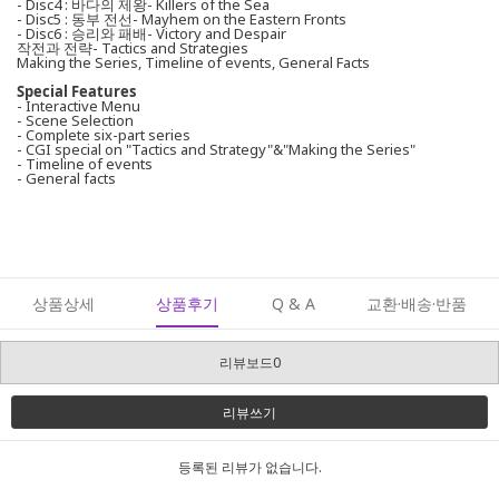
- Disc4 : 바다의 제왕- Killers of the Sea
- Disc5 : 동부 전선- Mayhem on the Eastern Fronts
- Disc6 : 승리와 패배- Victory and Despair
작전과 전략- Tactics and Strategies
Making the Series, Timeline of events, General Facts
Special Features
- Interactive Menu
- Scene Selection
- Complete six-part series
- CGI special on "Tactics and Strategy"&"Making the Series"
- Timeline of events
- General facts
상품상세
상품후기
Q & A
교환·배송·반품
리뷰보드0
리뷰쓰기
등록된 리뷰가 없습니다.