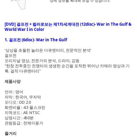
상세 정보를 확대해 보실 수 있습니다.
[DVD] 걸프전 + 컬러로보는 제1차세계대전 (12disc)- War in The Gulf &
World War I in Color
1. 걸프전 (6disc)- War in The Gulf
'상상을 초월한 놀라운 다큐멘터리, 전문적인 분석’
걸프전
오리지널 영상, 전문가의 분석, 드라마, 감동
"한창 전투중인 전쟁터의 생생한 순간을 포착한 뛰어난 카메라 영상과 기
록. 걸작 다큐멘터리"
제품사양
언어 : 영어
자막 : 한국어, 무자막
오디오 : DD 2.0
화면비율 : 4:3 풀스크린
지역코드 : All. NTSC
상영시간 : 450분
관람등급 : 전체이용가
줄거리