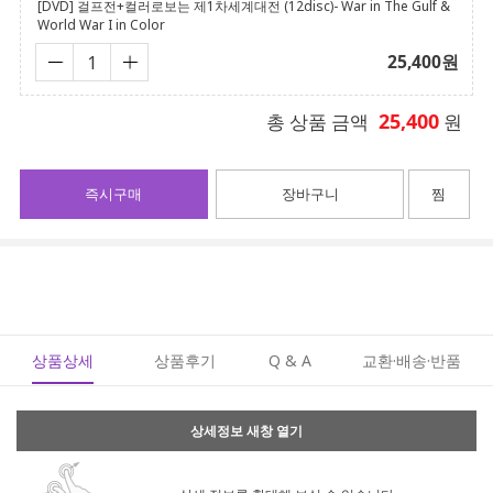
[DVD] 걸프전+컬러로보는 제1차세계대전 (12disc)- War in The Gulf &
World War I in Color
25,400
원
25,400
총 상품 금액
원
즉시구매
장바구니
찜
상품상세
상품후기
Q & A
교환·배송·반품
상세정보 새창 열기