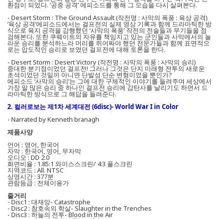
환점이 되었다. ‘공중 공격’ 에피소드를 통해 그 모습을 다시 살펴본다.
- Desert Storm : The Ground Assault (작전명 : 사막의 폭풍 : 육상 공격)
‘육상 공격’에피소드에서는 걸프전의 실제 영상 기록과 함께 드라마틱한 방
식으로 육지 공격을 감행했던 ‘사막의 폭풍’ 작전의 전술들과 무기들을 점
검해본다. 또한 쿠웨이트의 자유를 책임지고 있는 군인들과 사막에서의 놀
라운 승리를 분석하느라 머리를 쥐어짜야 했던 전문가들과 함께 표면적으
로는 압도적인 승리로 보였던 걸프전에 대해 토론을 한다.
- Desert Storm : Desert Victory (작전명 : 사막의 폭풍 : 사막의 승리)
중대한 분기점이었던 걸프전! 그러나 그것은 단지 미래형 전투의 새로운
초석이었던 것일까 아니면 단발성 단순 변형이었을 뿐인가?
에피소드 ‘사막의 승리’는 그에 대한 구체적인 이야기를 들려주며 세상에서
가장 말 많은 승리 중 하나인 걸프전 승리에 감탄사를 날리기도 하면서 드
라마틱한 방식으로 그 해답을 들려준다.
2. 컬러로보는 제1차 세계대전 (6disc)- World War I in Color
- Narrated by Kenneth branagh
제품사양
언어 : 영어, 한국어
자막 : 한국어, 영어, 무자막
오디오 : DD 2.0
화면비율 : 1.85:1 와이스스크린/ 4:3 풀스크린
지역코드 : All. NTSC
상영시간 : 377분
관람등급 : 전체이용가
줄거리
- Disc1 : 대재앙- Catastrophe
- Disc2 : 참호속의 학살- Slaughter in the Trenches
- Disc3 : 하늘의 전투- Blood in the Air