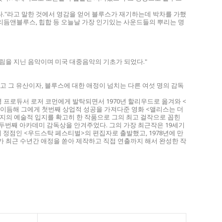
다."라고 말한 것에서 영감을 얻어 블루스가 재기하는데 박차를 가했
, 리듬앤블루스, 힙합 등 오늘날 가장 인기있는 사운드들의 뿌리는 명
림을 지닌 음악이며 미국 대중음악의 기초가 되었다."
 그 유산이자, 블루스에 대한 애정이 넘치는 다른 여섯 명의 감독
명 프로듀서 로저 코먼에게 발탁되면서 1970년 할리우드로 옮겨와 <
 이듬해 그에게 첫번째 상업적 성공을 가져다준 영화 <앨리스는 더
세지의 예술적 입지를 확고히 한 작품으로 그의 최고 걸작으로 꼽힌
게 두번째 아카데미 감독상을 안겨주었다. 그의 가장 최근작은 19세기
정점인 <우드스탁 페스티벌>의 편집자로 출발했고, 1978년에 만
그가 최근 수년간 애정을 쏟아 제작하고 직접 연출까지 해서 완성한 작