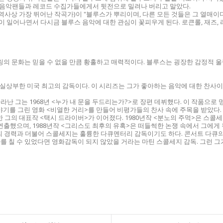
은 음악팬들과 레코드 수집가들에게서 뒷전으로 밀려나 버리고 말았다.
 역사상 가장 뛰어난 작곡가)이 "블루스가 뿌리이며, 다른 모든 것들은 그 열매이
 붐이 일어나면서 다시금 블루스 음악에 대한 관심이 꽃피우게 된다. 로큰롤, 재즈
링의 문화는 믿을 수 없을 만큼 황홀하고 매력적이다. 블루스는 굉장한 감정적 울
상부한 미국 최고의 감독이다. 이 시리즈는 그가 좋아하는 음악에 대한 찬사이고
라난 그는 1968년 <누가 내 문을 두드리는가?>로 장편 데뷔했다. 이 작품으로 
야기를 그린 영화 <비열한 거리>를 만들어 비평가들의 찬사 속에 주목을 받았다.
 그의 대표작 <택시 드라이버>가 이어졌다. 1980년작 <분노의 주먹>은 스콜
을 연출했으며, 1988년작 <그리스도 최후의 유혹>은 떠들썩한 논쟁 속에서 그에
의 경력과 더불어 스콜세지는 훌륭한 다큐멘터리 감독이기도 하다. 콘서트 다큐의 
기타를 칠 수 있었다면 영화감독이 되지 않았을 거라는 마틴 스콜세지 감독. 그런 