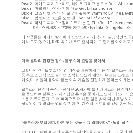
Disc 2 : 마이크 피기스 <레드, 화이트 그리고 블루스 Red, White and
Disc 3 : 마크 레빈 <아버지와 아들 Godfather and Son>
Disc 4 : 찰스 버넷 <악마의 불꽃에 휩싸여 Warming By The Devil's 
Disc 5 : 빔 벤더스 <소울 오브 맨 The Soul of A Man>
Disc 6 : 리처드 피어스 <멤피스로 가는 길 The Road To Memphis
마틴 스콜세지 <고향에 가고 싶다 Feel like Going Home>
이 작품들은 이미 이탈리아와 프랑스에서 개봉되어 열광적인 반응을 
어 나오고 있으며, DVD 박스 세트도 출시되어 그 열기를 이어가고 
미국 음악의 진정한 정수, 블루스의 원형을 찾아서
그렇다면 <더 블루스>의 긴 여정을 가능하게 한 음악, 블루스는 
등 주로 집단적으로 불리던 소박한 민요가 개인이 부르는 노래로 바
어 있다. 이들의 음악이 듣는 이의 가슴을 절절하게 울리는 이유는 
블루스의 음악적 특징과 형식은 20세기에 들어와 재즈의 음악적 바
을 종단하여 블루스가 자리잡은 흔적을 쫓아가고 있다. 아프리카 
스를 가로지른다. 그 후 북쪽으로 더 나은 삶을 찾아 떠난 해방 노
끊임없이 그 영역을 넓혀갔고, 재즈, 가스펠, 컨트리와 같이 자신
"블루스가 뿌리이며, 다른 모든 것들은 그 열매이다." - 윌리 딕슨
1950~60년대에 이르면 블루스는 대서양을 건너게 되고, 영국