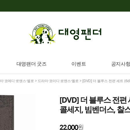
대영팬더 굿즈
이벤트
공지사
마·코메디·로맨스·멜로
>
드라마·코미디·로맨스·멜로
> [DVD] 더 블루스 전편 세트 (6
[DVD] 더 블루스 전편 세트
콜세지, 빔벤더스, 찰
22,000
원