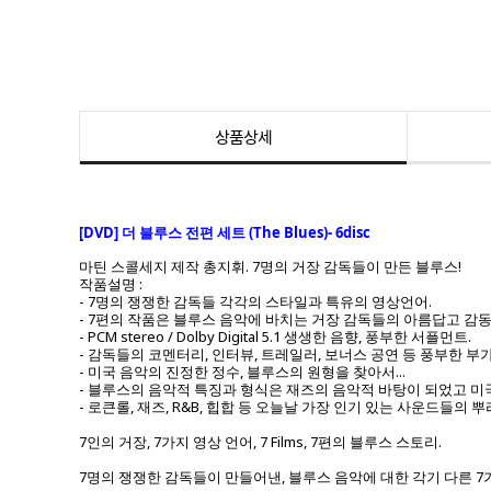
상품상세
[DVD] 더 블루스 전편 세트 (The Blues)- 6disc
마틴 스콜세지 제작 총지휘. 7명의 거장 감독들이 만든 블루스!
작품설명 :
- 7명의 쟁쟁한 감독들 각각의 스타일과 특유의 영상언어.
- 7편의 작품은 블루스 음악에 바치는 거장 감독들의 아름답고 감동
- PCM stereo / Dolby Digital 5.1 생생한 음향, 풍부한 서플먼트.
- 감독들의 코멘터리, 인터뷰, 트레일러, 보너스 공연 등 풍부한 
- 미국 음악의 진정한 정수, 블루스의 원형을 찾아서...
- 블루스의 음악적 특징과 형식은 재즈의 음악적 바탕이 되었고 미
- 로큰롤, 재즈, R&B, 힙합 등 오늘날 가장 인기 있는 사운드들의 
7인의 거장, 7가지 영상 언어, 7 Films, 7편의 블루스 스토리.
7명의 쟁쟁한 감독들이 만들어낸, 블루스 음악에 대한 각기 다른 7