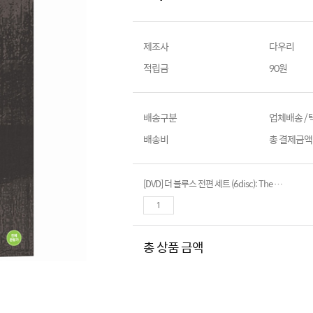
제조사
다우리
적립금
90원
배송구분
업체배송 /
배송비
총 결제금액이
[DVD] 더 블루스 전편 세트 (6disc): The Blues- 마틴스콜세지, 빔벤더스, 찰스버넷, 클린트이스트우드..
총 상품 금액