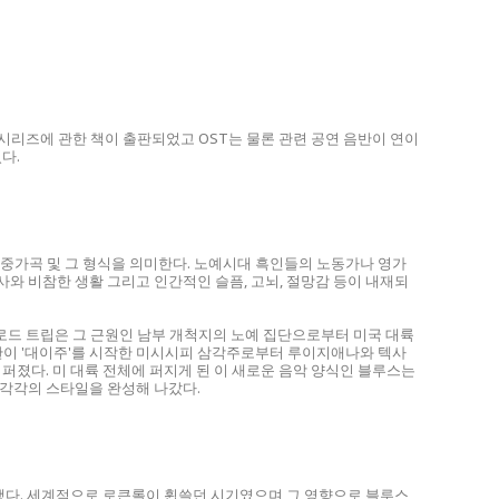
시리즈에 관한 책이 출판되었고 OST는 물론 관련 공연 음반이 연이
다.
대중가곡 및 그 형식을 의미한다. 노예시대 흑인들의 노동가나 영가
사와 비참한 생활 그리고 인간적인 슬픔, 고뇌, 절망감 등이 내재되
 로드 트립은 그 근원인 남부 개척지의 노예 집단으로부터 미국 대륙
칸이 '대이주'를 시작한 미시시피 삼각주로부터 루이지애나와 텍사
 퍼졌다. 미 대륙 전체에 퍼지게 된 이 새로운 음악 양식인 블루스는
 각각의 스타일을 완성해 나갔다.
작했다. 세계적으로 로큰롤이 휩쓸던 시기였으며 그 영향으로 블루스