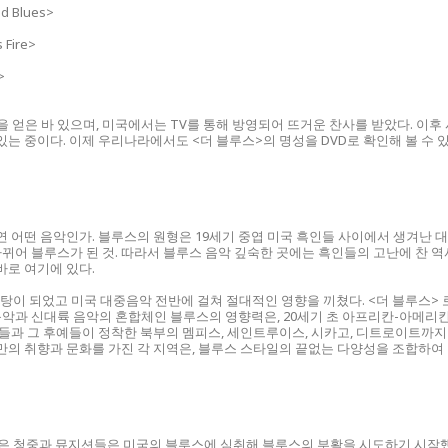
 Blues>
Fire>
>
얻은 바 있으며, 미국에서는 TV를 통해 방영되어 뜨거운 찬사를 받았다. 이후 
있는 중이다. 이제 우리나라에서도 <더 블루스>의 명성을 DVD로 확인해 볼 수 있
과연 어떤 음악인가. 블루스의 원형은 19세기 중엽 미국 흑인들 사이에서 생겨난 
뀌어 블루스가 된 것. 따라서 블루스 음악 깊숙한 곳에는 흑인들의 고난에 찬 역
바로 여기에 있다.
탕이 되었고 미국 대중음악 전반에 걸쳐 절대적인 영향을 끼쳤다. <더 블루스>
음악과 신대륙 음악의 혼합체인 블루스의 영향력은, 20세기 초 아프리칸-아메리
예들과 그 후예들이 정착한 북부의 멤피스, 세인트루이스, 시카고, 디트로이트까지
들만의 취향과 문화를 가진 각 지역은, 블루스 스타일의 끝없는 다양성을 조합하여
의 젊은 청중과 뮤지션들은 미국의 블루스에 심취해 블루스의 부활을 시도하기 시