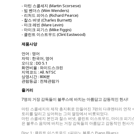
- 마틴 스콜세지 (Martin Scorsese)
- 빔 벤더스 (Wim Wenders)
- 리처드 피어스 (Richard Pearce)
- 찰스 버넷 (Charles Burnett)
- 마크 레빈 (Mare Levin)
- 마이크 피기스 (Mike Figgis)
- 클린트 이스트우드 (Clint Eastwood)
제품사양
언어 : 영어
자막 : 한국어, 영어
오디오 : DD 5.1
화면비율 : 와이드스크린
지역코드 : All. NTSC
상영시간 : 806분
관람등급 : 전체관람가
줄거리
7명의 거장 감독들이 블루스에 바치는 아름답고 감동적인 헌사!
마틴 스콜세지의 제작 총지휘로 만들어진 7편의 다큐멘터리 연작 <
토리를 알리고 싶어하는 그의 열망에서 비롯되었다.
마틴 스콜세지 본인과 찰스 버넷, 클린트 이스트우드, 마이크 피기스
은 블루스 음악에 바치는 거장 감독들의 아름답고 감동적인 헌사가
Disc 1 : 클린트 이스트우드 <피아노 블루스 Piano Blues>