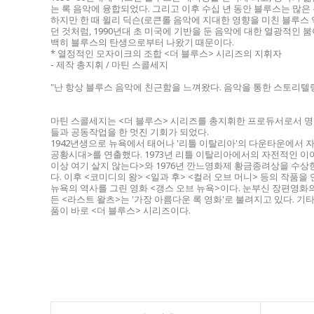
는 록 음악에 융합되었다. 그리고 이후 수십 년 동안 블루스는 많
하지만 한 때 윌리 딕슨(로큰롤 음악에 지대한 영향을 미친 블루스
던 것처럼, 1990년대 초 미국에 기반을 둔 음악에 대한 열광적인
백히 블루스의 탄생으로부터 나왔기 때문이다.
* 열정적인 모자이크의 조합 <더 블루스> 시리즈의 지휘자
- 제작 총지휘 / 마틴 스콜세지
"난 항상 블루스 음악에 친근함을 느껴왔다. 음악을 통한 스토리텔
마틴 스콜세지는 <더 블루스> 시리즈를 총지휘한 프로듀서로서 명실
들과 공동작업을 한 멋진 기회가 되었다.
1942년생으로 뉴욕에서 태어나 '리틀 이탈리아'의 다운타운에서 자
공황시대>를 연출했다. 1973년 리틀 이탈리아에서의 자전적인 이
이상 여기 살지 않는다>와 1976년 깐느영화제 황금종려상을 수상한
다. 이후 <코미디의 왕> <일과 후> <컬러 오브 머니> 등의 작품
뉴욕의 역사를 그린 영화 <갱스 오브 뉴욕>이다. 눈부신 장편영화
든 <라스트 왈츠>는 '가장 아름다운 록 영화'로 불려지고 있다. 
품이 바로 <더 블루스> 시리즈이다.