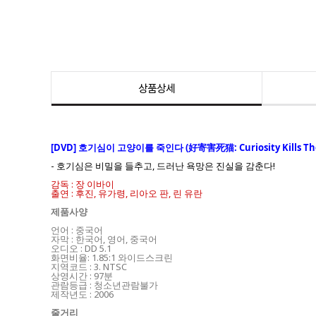
상품상세
[DVD] 호기심이 고양이를 죽인다 (好寄害死猫: Curiosity Kills The
- 호기심은 비밀을 들추고, 드러난 욕망은 진실을 감춘다!
감독 : 장 이바이
출연 : 후진, 유가령, 리아오 판, 린 유란
제품사양
언어 : 중국어
자막 : 한국어, 영어, 중국어
오디오 : DD 5.1
화면비율: 1.85:1 와이드스크린
지역코드 : 3. NTSC
상영시간 : 97분
관람등급 : 청소년관람불가
제작년도 : 2006
줄거리