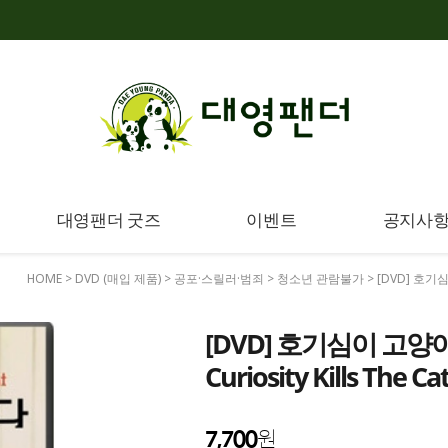
대영팬더 굿즈
이벤트
공지사
HOME
>
DVD (매입 제품)
>
공포·스릴러·범죄
>
청소년 관람불가
> [DVD] 호기심
[DVD] 호기심이 고양
Curiosity Kills The
7,700
원