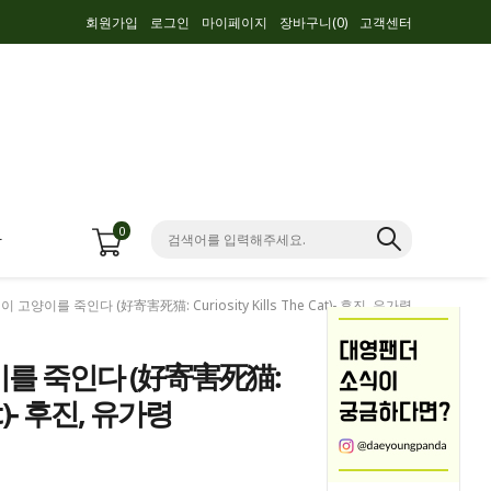
회원가입
로그인
마이페이지
장바구니(
0
)
고객센터
0
항
이 고양이를 죽인다 (好寄害死猫: Curiosity Kills The Cat)- 후진, 유가령
이를 죽인다 (好寄害死猫:
 Cat)- 후진, 유가령