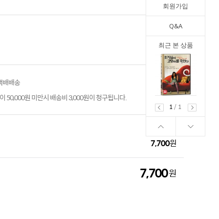
회원가입
Q&A
최근 본 상품
 택배배송
 50,000원 미만시 배송비 3,000원이 청구됩니다.
1
/
1
7,700
원
7,700
원