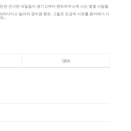
 사진관 건너편 네일숍이 생기고부터 펜트하우스에 사는 몇몇 사람들
 파라다이스 빌라의 경비원 펭듀. 그들은 조금씩 서로를 옭아매기 시
...
Q&A