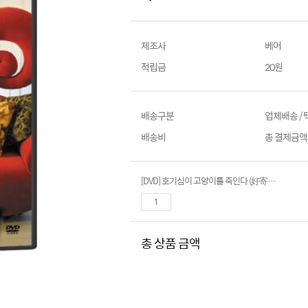
제조사
베어
적립금
20원
배송구분
업체배송 /
배송비
총 결제금액이
[DVD] 호기심이 고양이를 죽인다 (好寄害死猫: Curiosity Kills The Cat)- 후진, 유가령
총 상품 금액