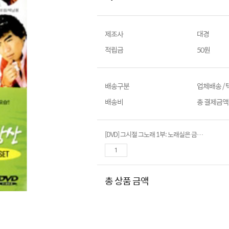
제조사
대경
적립금
50원
배송구분
업체배송 /
배송비
총 결제금액이
[DVD] 그시절 그노래 1부: 노래실은 금수강산- 나훈아, 남진, 이미자, 패티김, 문주란, 하춘화...
총 상품 금액