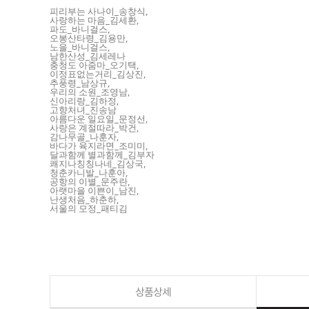
피리부는 사나이_송창식,
사랑하는 마음_김세환,
파도_바니걸스,
오봉산타령_김용만,
노을_바니걸스,
남한산성_김세레나
충청도 아줌마_오기택,
이정표없는거리_김상진,
추풍령_남상규,
우리의 소원_조영남,
신아리랑_김하정,
고향처녀_진송남
아름다운 일요일_문정선,
사랑은 계절따라_박건,
감나무골_나훈자,
바다가 육지라면_조미미,
달과함께 별과함께_김부자
쾌지나칭칭나네_김상국,
청춘카니발_나훈아,
공항의 이별_문주란,
아랫마을 이쁜이_남진,
난생처음_하춘하,
서울의 모정_패티김
상품상세