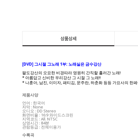
상품상세
[DVD] 그시절 그노래 1부: 노래실은 금수강산
팔도강산의 오묘한 비경따라 영원히 간직할 흘러간 노래!
* 아름답고 신비한 우리강산 그 시절 그 노래!!
* 나훈아, 남진, 이미자, 패티김, 문주란, 하춘화 등등 가요사의 
제품사양
언어 : 한국어
자막 : None
오디오 : DD Stereo
화면비율 : 16:9 와이드스크린
지역코드 : All. NTSC
상영시간 : 84분
관람등급 : 전체이용가
수록곡