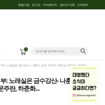
회원가입
로그인
마이페이지
장바구니(
0
)
고객센터
0
항
 1부: 노래실은 금수강산- 나훈아, 남진, 이미자, 패티김, 문주란, 하춘화...
 1부: 노래실은 금수강산- 나훈아,
문주란, 하춘화...