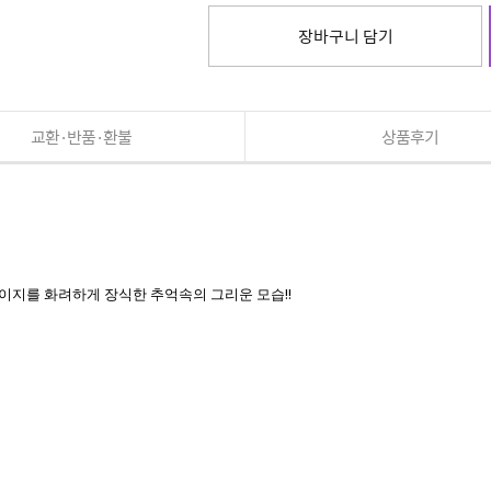
장바구니 담기
교환·반품·환불
상품후기
한페이지를 화려하게 장식한 추억속의 그리운 모습!!