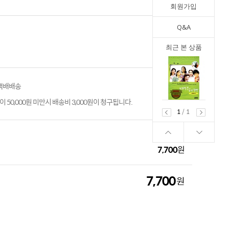
회원가입
Q&A
최근 본 상품
 택배배송
 50,000원 미만시 배송비 3,000원이 청구됩니다.
1
/
1
7,700
원
7,700
원