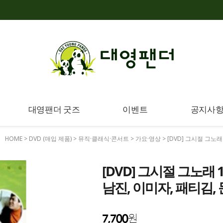
대영팬더 굿즈
이벤트
공지사
HOME
>
DVD (매입 제품)
>
뮤직·클래식·콘서트
>
가요·영상
> [DVD] 그시절 그노래
[DVD] 그시절 그노래
남진, 이미자, 패티김, 
7,700
원