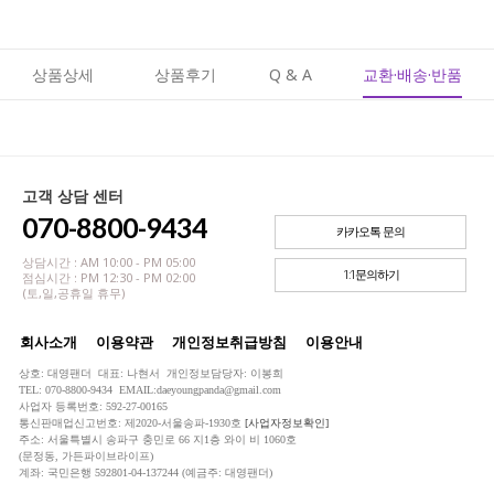
상품상세
상품후기
Q & A
교환·배송·반품
고객 상담 센터
070-8800-9434
카카오톡 문의
상담시간 : AM 10:00 - PM 05:00
1:1문의하기
점심시간 : PM 12:30 - PM 02:00
(토,일,공휴일 휴무)
회사소개
이용약관
개인정보취급방침
이용안내
상호: 대영팬더 대표: 나현서 개인정보담당자: 이봉희
TEL: 070-8800-9434 EMAIL:daeyoungpanda@gmail.com
사업자 등록번호: 592-27-00165
통신판매업신고번호: 제2020-서울송파-1930호
[사업자정보확인]
주소: 서울특별시 송파구 충민로 66 지1층 와이 비 1060호
(문정동, 가든파이브라이프)
계좌: 국민은행 592801-04-137244 (예금주: 대영팬더)