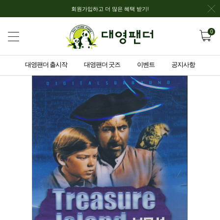
회원가입하고 더 많은 혜택 받기!
0
대영팬더 출시작
대영팬더 굿즈
이벤트
공지사항