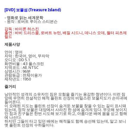
[DVD] 보물섬 (Treasure Island)
- 영화로 읽는 세계문학
- 원작 : 로버트 루이스 스티븐슨
감독 : 바이론 허스킨
출연 : 바비 드리스콜, 로버트 뉴턴, 배질 시드니, 데니스 오데, 월터 피츠제
럴드
제품사양
언어 : 영어
자막 : 한국어, 영어, 무자막
오디오 : DD 5.1
화면비율 : 4:3 풀스크린
지역코드 : All. NTSC
상영시간 : 96분
관람등급 : 전체이용가
제작년도 : 1950
줄거리
낭만적인 성격의 소유자인 짐은 모험을 즐기는 용감한 청년이다. 이런 짐
앞에 우연히 전설적인 해적 플린트 선장의 비밀스런 보물지도가 손아귀에
들어온다.
이 오래된 지도는 플린트 선장이 숨겨둔 보물을 찾을 수 있는 길이 표시돼
있는데, 정작 보물은 대양에서 사라진 한 섬에 숨겨져 있다. 무모해 보이지
만 짐과 친구들은 한번 시도해 보기로 하고, 아름다운 배에 몸을 싣고 항해
에 나선다.
하지만 그들이 타고 있던 배에는 해적들도 함께 승선해 있는데, 알고 보니
옛 플린트 선장의 수하들이다.