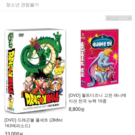
청소년 관람불가
[DVD] 월트디즈니 고전 애니메
이션 천국 뉴팩 10종
8,800
원
[DVD] 드래곤볼 풀세트 (28disc
163에피소드)
33,000
원