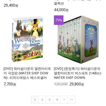
컬렉션
29,400
원
44,000
원
75
%
[DVD] 워터쉽다운의 열한마리토
[DVD] (한정특가) 워터쉽다운의
끼 극장판 (WATER SHIP DOW
열한마리토끼 박스세트 (14disc)-
N)- 리처드애덤스 베스트셀러
WATER SHIP DOWN
7,700
120,000
29,800
원
원
1
2
3
4
>
>>