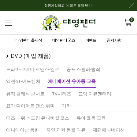
회원가입하고 더 많은 혜택 받기!
0
대영팬더 출시작
대영팬더 굿즈
이벤트
공지사항
DVD (매입 제품)
드라마·코메디·로맨스·멜로
공포·스릴러·범죄
액션·SF·어드벤처
애니메이션·유아동·교육
뮤직·클래식·콘서트
TV시리즈
교양·다큐멘터리
요가·다이어트·댄스·취미
기타
디즈니·워너·드림·유니버셜·포스
유아·율동·교육
애니메이션·동화
자연·과학·동물·다큐
재팬에니네이션