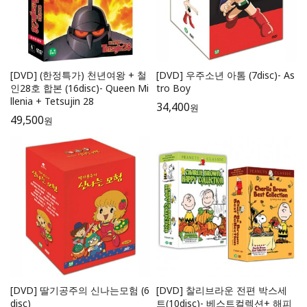
[DVD] (한정특가) 천년여왕 + 철
[DVD] 우주소년 아톰 (7disc)- As
인28호 합본 (16disc)- Queen Mi
tro Boy
llenia + Tetsujin 28
34,400
원
49,500
원
[DVD] 딸기공주의 신나는모험 (6
[DVD] 찰리브라운 전편 박스세
disc)
트(10disc)- 베스트컬렉션+ 해피