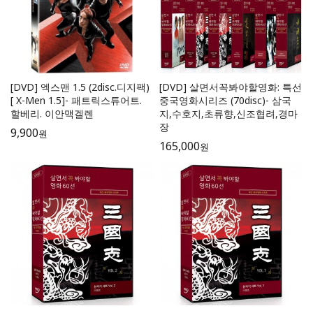
[DVD] 엑스맨 1.5 (2disc.디지팩)
[DVD] 살면서꼭봐야할영화: 특선
[ X-Men 1.5]- 패트릭스튜어트.
중국영화시리즈 (70disc)- 삼국
할베리. 이안맥겔렌
지,수호지,초류향,신조협려,경마
장
9,900
원
165,000
원