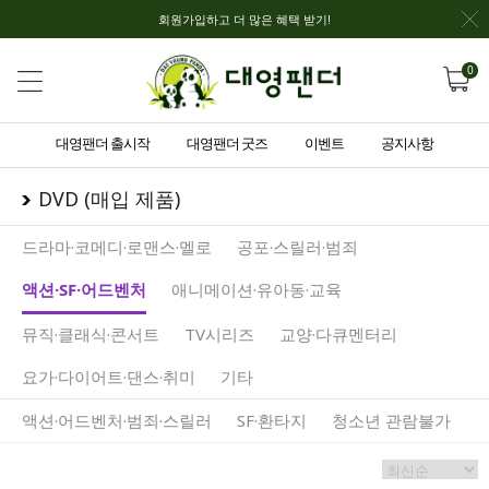
회원가입하고 더 많은 혜택 받기!
0
대영팬더 출시작
대영팬더 굿즈
이벤트
공지사항
DVD (매입 제품)
드라마·코메디·로맨스·멜로
공포·스릴러·범죄
액션·SF·어드벤처
애니메이션·유아동·교육
뮤직·클래식·콘서트
TV시리즈
교양·다큐멘터리
요가·다이어트·댄스·취미
기타
액션·어드벤처·범죄·스릴러
SF·환타지
청소년 관람불가