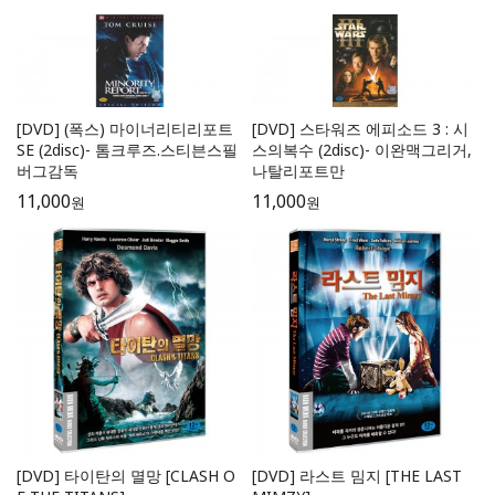
[DVD] (폭스) 마이너리티리포트
[DVD] 스타워즈 에피소드 3 : 시
SE (2disc)- 톰크루즈.스티븐스필
스의복수 (2disc)- 이완맥그리거,
버그감독
나탈리포트만
11,000
11,000
원
원
[DVD] 타이탄의 멸망 [CLASH O
[DVD] 라스트 밈지 [THE LAST