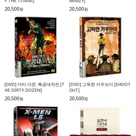
F THE TITANS]
MIMZY]
20,500
20,500
원
원
[DVD] 더티 더즌: 특공대작전 [T
[DVD] 고독한 카우보이 [SHOOT
HE DIRTY DOZEN]
OUT]
20,500
20,500
원
원