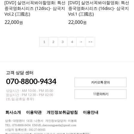
[DVD] 살면서꼭봐야할영화: 특선
[DVD] 살면서꼭봐야할영화: 특선
중국영화시리즈 (12disc)- 삼국지
중국영화시리즈 (16disc)- 삼국지
Vol.2 (三國志)
Vol.1 (三國志)
22,000
22,000
원
원
1
2
3
4
>
>>
고객 상담 센터
070-8800-9434
카카오톡 문의
상담시간 : AM 10:00 - PM 05:00
1:1문의하기
점심시간 : PM 12:30 - PM 02:00
(토,일,공휴일 휴무)
회사소개
이용약관
개인정보취급방침
이용안내
상호: 대영팬더 대표: 나현서 개인정보담당자: 이봉희
TEL: 070-8800-9434 EMAIL:daeyoungpanda@gmail.com
사업자 등록번호: 592-27-00165