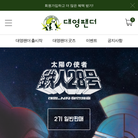
회원가입하고 더 많은 혜택 받기!
0
대영팬더 출시작
대영팬더 굿즈
이벤트
공지사항