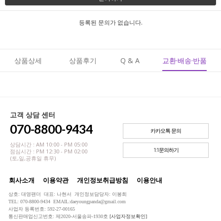
등록된 문의가 없습니다.
상품상세
상품후기
Q & A
교환·배송·반품
고객 상담 센터
070-8800-9434
카카오톡 문의
상담시간 : AM 10:00 - PM 05:00
1:1문의하기
점심시간 : PM 12:30 - PM 02:00
(토,일,공휴일 휴무)
회사소개
이용약관
개인정보취급방침
이용안내
상호: 대영팬더 대표: 나현서 개인정보담당자: 이봉희
TEL: 070-8800-9434 EMAIL:daeyoungpanda@gmail.com
사업자 등록번호: 592-27-00165
통신판매업신고번호: 제2020-서울송파-1930호
[사업자정보확인]