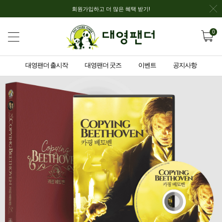
회원가입하고 더 많은 혜택 받기!
0
대영팬더 출시작
대영팬더 굿즈
이벤트
공지사항