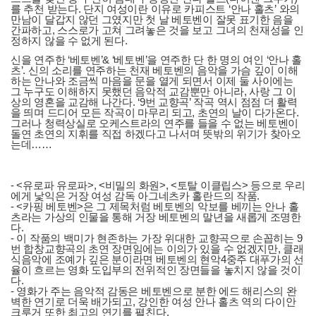
를 추천 받는다. 단지 여성이란 이유로 카피스트 ‘안나 홀츠’ 와의
만남이 달갑지 않던 그였지만 첫 날 베토벤이 잘못 표기한 음을
간파하고, 스스로가 고쳐 그려놓은 것을 보고 그녀의 천재성을 인
정하지 않을 수 없게 된다.
신을 연주한 ‘베토벤’& ‘베토벤’을 연주한 단 한 명의 여인 ‘안나 홀
츠’. 신의 소리를 연주하는 천재 베토벤의 음악을 가슴 깊이 이해
하는 안나와 조금씩 마음을 문을 열게 되면서 이제 둘 사이에는
그 누구도 이해하지 못했던 음악적 교감뿐만 아니라, 사랑 그 이
상의 영혼을 교감해 나간다. ‘9번 교향곡’ 작곡 역시 점점 더 활력
을 띄며 드디어 모든 작곡이 마무리 되고, 초연의 날이 다가온다.
그러나 청력상실로 오케스트라의 연주를 들을 수 없는 베토벤이
돌연 초연의 지휘를 직접 하겠다고 나서며 뜻밖의 위기가 찾아오
는데……
- <유로파 유로파>, <비밀의 화원>, <토탈 이클립스> 등으로 우리
에게 낯익은 거장 여성 감독 아그네츠카 홀란드의 작품.
- <카핑 베토벤>은 그 제목처럼 베토벤의 악보를 베끼는 안나 홀
츠라는 가상의 인물을 통해 거장 베토벤의 말년을 새롭게 조명한
다.
- 이 작품의 백미가 현존하는 가장 위대한 교향곡으로 손꼽히는 9
번 합창교향곡의 초연 장면임에는 이의가 있을 수 없겠지만, 클래
식음악에 조예가 깊은 분이라면 베토벤의 현악4중주 대푸가의 선
율이 흐르는 영화 도입부의 전위적인 장면들을 놓치지 않을 것이
다.
- 영화가 주는 음악적 감동은 베토벤으로 분한 에드 해리스의 완
벽한 연기로 더욱 배가되고, 강인한 여성 안나 홀츠 역의 다이안
크루거 또한 최고의 연기를 펼친다.