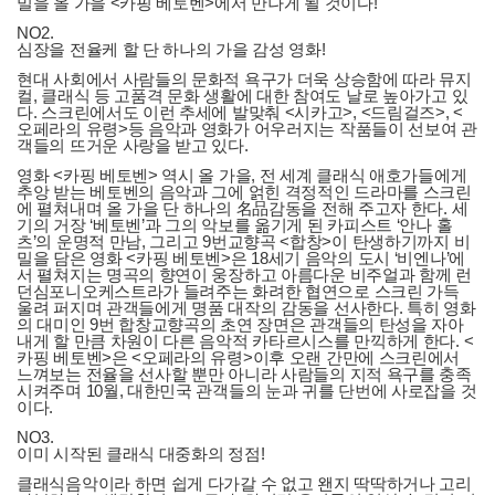
밀을 올 가을 <카핑 베토벤>에서 만나게 될 것이다!
NO2.
심장을 전율케 할 단 하나의 가을 감성 영화!
현대 사회에서 사람들의 문화적 욕구가 더욱 상승함에 따라 뮤지
컬, 클래식 등 고품격 문화 생활에 대한 참여도 날로 높아가고 있
다. 스크린에서도 이런 추세에 발맞춰 <시카고>, <드림걸즈>, <
오페라의 유령>등 음악과 영화가 어우러지는 작품들이 선보여 관
객들의 뜨거운 사랑을 받고 있다.
영화 <카핑 베토벤> 역시 올 가을, 전 세계 클래식 애호가들에게
추앙 받는 베토벤의 음악과 그에 얽힌 격정적인 드라마를 스크린
에 펼쳐내며 올 가을 단 하나의 名品감동을 전해 주고자 한다. 세
기의 거장 ‘베토벤’과 그의 악보를 옮기게 된 카피스트 ‘안나 홀
츠’의 운명적 만남, 그리고 9번교향곡 <합창>이 탄생하기까지 비
밀을 담은 영화 <카핑 베토벤>은 18세기 음악의 도시 ‘비엔나’에
서 펼쳐지는 명곡의 향연이 웅장하고 아름다운 비주얼과 함께 런
던심포니오케스트라가 들려주는 화려한 협연으로 스크린 가득
울려 퍼지며 관객들에게 명품 대작의 감동을 선사한다. 특히 영화
의 대미인 9번 합창교향곡의 초연 장면은 관객들의 탄성을 자아
내게 할 만큼 차원이 다른 음악적 카타르시스를 만끽하게 한다. <
카핑 베토벤>은 <오페라의 유령>이후 오랜 간만에 스크린에서
느껴보는 전율을 선사할 뿐만 아니라 사람들의 지적 욕구를 충족
시켜주며 10월, 대한민국 관객들의 눈과 귀를 단번에 사로잡을 것
이다.
NO3.
이미 시작된 클래식 대중화의 정점!
클래식음악이라 하면 쉽게 다가갈 수 없고 왠지 딱딱하거나 고리