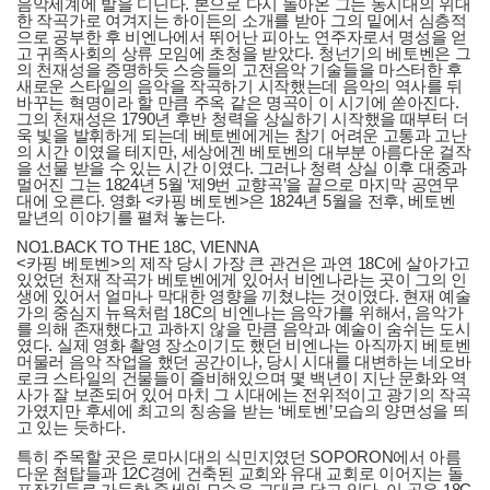
음악세계에 발을 디딘다. 본으로 다시 돌아온 그는 동시대의 위대
한 작곡가로 여겨지는 하이든의 소개를 받아 그의 밑에서 심층적
으로 공부한 후 비엔나에서 뛰어난 피아노 연주자로서 명성을 얻
고 귀족사회의 상류 모임에 초청을 받았다. 청넌기의 베토벤은 그
의 천재성을 증명하듯 스승들의 고전음악 기술들을 마스터한 후
새로운 스타일의 음악을 작곡하기 시작했는데 음악의 역사를 뒤
바꾸는 혁명이라 할 만큼 주옥 같은 명곡이 이 시기에 쏟아진다.
그의 천재성은 1790년 후반 청력을 상실하기 시작했을 때부터 더
욱 빛을 발휘하게 되는데 베토벤에게는 참기 어려운 고통과 고난
의 시간 이였을 테지만, 세상에겐 베토벤의 대부분 아름다운 걸작
을 선물 받을 수 있는 시간 이였다. 그러나 청력 상실 이후 대중과
멀어진 그는 1824년 5월 ‘제9번 교향곡’을 끝으로 마지막 공연무
대에 오른다. 영화 <카핑 베토벤>은 1824년 5월을 전후, 베토벤
말년의 이야기를 펼쳐 놓는다.
NO1.BACK TO THE 18C, VIENNA
<카핑 베토벤>의 제작 당시 가장 큰 관건은 과연 18C에 살아가고
있었던 천재 작곡가 베토벤에게 있어서 비엔나라는 곳이 그의 인
생에 있어서 얼마나 막대한 영향을 끼쳤냐는 것이였다. 현재 예술
가의 중심지 뉴욕처럼 18C의 비엔나는 음악가를 위해서, 음악가
를 의해 존재했다고 과하지 않을 만큼 음악과 예술이 숨쉬는 도시
였다. 실제 영화 촬영 장소이기도 했던 비엔나는 아직까지 베토벤
머물러 음악 작업을 했던 공간이나, 당시 시대를 대변하는 네오바
로크 스타일의 건물들이 즐비해있으며 몇 백년이 지난 문화와 역
사가 잘 보존되어 있어 마치 그 시대에는 전위적이고 광기의 작곡
가였지만 후세에 최고의 칭송을 받는 ‘베토벤’모습의 양면성을 띄
고 있는 듯하다.
특히 주목할 곳은 로마시대의 식민지였던 SOPORON에서 아름
다운 첨탑들과 12C경에 건축된 교회와 유대 교회로 이어지는 돌
포장길들로 가득한 중세의 모습을 그대로 담고 있다. 이 곳은 18C