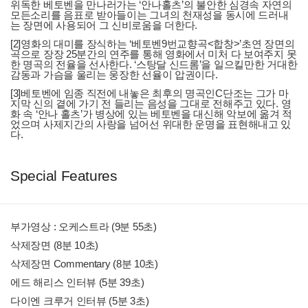
위독한 베토벤을 만나러가는 ‘안나홀츠’의 불안한 심경속 자연의
모든소리를 음표로 받아들이는 그녀의 천재성을 동시에 드러내
는 장면에 사용되어 그 신비로움을 더한다.
[2]영화의 대미를 장식하는 ‘베토벤9번교향곡<합창>’초연 장면의
곡으로 장장 25분간의 연주를 통해 영화에서 미처 다 보여주지 못
한 명곡의 전율을 선사한다. ‘스탕달 신드롬’을 일으킬만한 거대한
감동과 가슴을 울리는 웅장한 선율이 압권이다.
[3]베토벤에 임종 직전에 내놓은 최후의 명곡인C단조는 그가 마
지막 신의 곁에 가기 전 들리는 음성을 그대로 전해주고 있다. 영
화 속 ‘안나 홀츠’가 병상에 있는 베토벤을 대신해 악보에 옮겨 적
었으며 사제지간의 사랑을 넘어선 위대한 운명을 표현해내고 있
다.
Special Features
부가영상 : 오케스트라 (9분 55초)
삭제장면 (8분 10초)
삭제장면 Commentary (8분 10초)
에드 해리스 인터뷰 (5분 39초)
다이엔 크루거 인터뷰 (5분 3초)