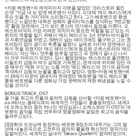
<카핑 베토벤>의 제작자이자 각본을 맡았던 ‘크리스토퍼 윌킨
슨’은 “지금 내 눈 앞엔 베토벤이 서있다. 도대체 ‘에드 해리스’에게
무슨 짓을 한 거지’라며 소리쳤다고 한다. 그가 베토벤으로 환생
했다고 느낄만한 대목은 영화의 클라이막스를 장식하는 ‘9번교향
곡’ 촬영 장면에서 그가 보인 혼신의 연기에서 절정을 이룬다. 오
케스트라석의 가장 어려운 위치이자 중요한 역할을 맡고 있는 지
휘자의 역할을 맡기 위해서 ‘에드 해리스’는 1년 전부터 바이올린
과 지휘연습을 하였고, 50번이 넘는 테이크에도 불구하고 그는 흐
트러짐이 없이 광기의 투혼을 펼쳤다. 실제로 마지막 장면에서 감
독이 컷을 외쳤지만 ‘에드 해리스’에게 동요된 오케스트라와 ‘에드
해리스’ 자신 역시 연주를 멈추질 않았고 곡 전체가 끝나고 나서
야 겨우 마무리가 되었다. 당시 촬영장에는 엑스트라로 출연했던
이들조차 감동의 박수 갈채로 가득했고, 관객석에 위치해 있던 극
중 배우인 ‘매튜 구드’는 소름 끼친 ‘에드 해리스’의 연기와 음악에
객석에서 감동의 눈물을 흘리고야 말았다. 영화<카핑 베토벤>에
서 18세기 비운의 광대이자 천재였던 ‘베토벤’을 ‘에드 해리스’를
통해 베토벤을 다룬 영화상 가장 완벽하게 재현 해냈음을 느낄 수
있을 것이다.
BONUS TRACK_OST
올 가을 최고의 전율과 음악적 감동을 선사할 <카핑 베토벤>의
o.s.t에서는 클래식계의 세계적인 거장들이 총출동하였다. 세계3
대 오케스트라 중의 하나인 ‘런던심포니 오케스트라’가 OST의 대
부분의 음악을 직접 연주하여 명품영화에 걸맞은 최고의 음악을
들려주고있다.
[1]영화의 오프닝에 등장하는 베토벤 B장조의 대푸가는 그의 말
년에 내놓은곡으로 고전주의 음악의 룰을깬 혁신적인 명곡이라
일컬어진다. 세계적인 실내악 ‘Takacs Quartet’이 참여하였으며,