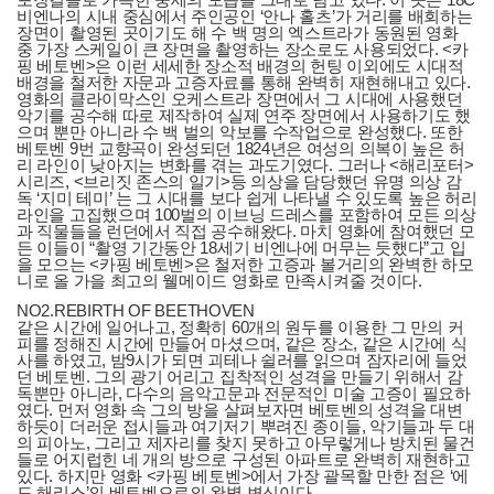
비엔나의 시내 중심에서 주인공인 ‘안나 홀츠’가 거리를 배회하는
장면이 촬영된 곳이기도 해 수 백 명의 엑스트라가 동원된 영화
중 가장 스케일이 큰 장면을 촬영하는 장소로도 사용되었다. <카
핑 베토벤>은 이런 세세한 장소적 배경의 헌팅 이외에도 시대적
배경을 철저한 자문과 고증자료를 통해 완벽히 재현해내고 있다.
영화의 클라이막스인 오케스트라 장면에서 그 시대에 사용했던
악기를 공수해 따로 제작하여 실제 연주 장면에서 사용하기도 했
으며 뿐만 아니라 수 백 벌의 악보를 수작업으로 완성했다. 또한
베토벤 9번 교향곡이 완성되던 1824년은 여성의 의복이 높은 허
리 라인이 낮아지는 변화를 겪는 과도기였다. 그러나 <해리포터>
시리즈, <브리짓 존스의 일기>등 의상을 담당했던 유명 의상 감
독 ‘지미 테미’ 는 그 시대를 보다 쉽게 나타낼 수 있도록 높은 허리
라인을 고집했으며 100벌의 이브닝 드레스를 포함하여 모든 의상
과 직물들을 런던에서 직접 공수해왔다. 마치 영화에 참여했던 모
든 이들이 “촬영 기간동안 18세기 비엔나에 머무는 듯했다”고 입
을 모으는 <카핑 베토벤>은 철저한 고증과 볼거리의 완벽한 하모
니로 올 가을 최고의 웰메이드 영화로 만족시켜줄 것이다.
NO2.REBIRTH OF BEETHOVEN
같은 시간에 일어나고, 정확히 60개의 원두를 이용한 그 만의 커
피를 정해진 시간에 만들어 마셨으며, 같은 장소, 같은 시간에 식
사를 하였고, 밤9시가 되면 괴테나 쉴러를 읽으며 잠자리에 들었
던 베토벤. 그의 광기 어리고 집착적인 성격을 만들기 위해서 감
독뿐만 아니라, 다수의 음악고문과 전문적인 미술 고증이 필요하
였다. 먼저 영화 속 그의 방을 살펴보자면 베토벤의 성격을 대변
하듯이 더러운 접시들과 여기저기 뿌려진 종이들, 악기들과 두 대
의 피아노, 그리고 제자리를 찾지 못하고 아무렇게나 방치된 물건
들로 어지럽힌 네 개의 방으로 구성된 아파트로 완벽히 재현하고
있다. 하지만 영화 <카핑 베토벤>에서 가장 괄목할 만한 점은 ‘에
드 해리스’의 베토벤으로의 완벽 변신이다.