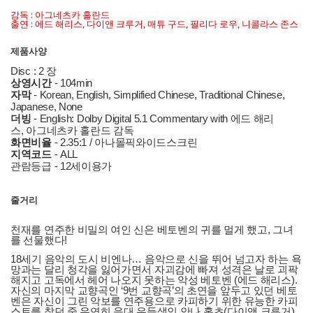
감독 : 아그네츠카 홀란드
출연 : 에드 해리스, 다이앤 크루거, 매튜 구드, 필리다 로우, 니콜라스 존스
제품사양
Disc : 2 장
상영시간
- 104min
자막
- Korean, English, Simplified Chinese, Traditional Chinese,
Japanese, None
더빙
- English: Dolby Digital 5.1 Commentary with 에드 해리
스, 아그네츠카 홀란드 감독
화면비율
- 2.35:1 / 아나몰픽와이드스크린
지역코드
- ALL
관람등급 - 12세이용가
줄거리
천재를 연주한 비밀의 여인 신은 베토벤의 귀를 멀게 했고, 그녀
를 선물했다!
18세기 음악의 도시 비엔나… 음악으로 신을 뛰어 넘고자 하는 욕
망과는 달리 청각을 잃어가면서 자괴감에 빠져 성격은 날로 괴팍
해지고 고독에서 헤어 나오지 못하는 악성 베토벤 (에드 해리스).
자신의 마지막 교향곡인 ‘9번 교향곡’의 초연을 앞두고 있던 베토
벤은 자신이 그린 악보를 연주용으로 카피하기 위한 유능한 카피
스트를 찾던 중 우연히 음대 우등생인 안나 홀츠(다이앤 크루거)