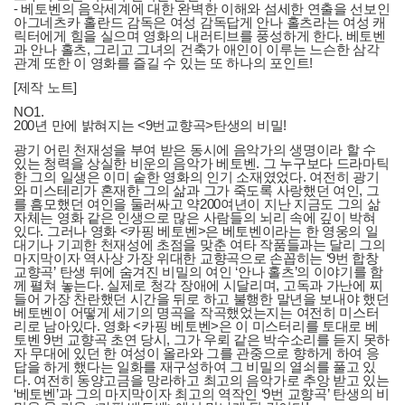
- 베토벤의 음악세계에 대한 완벽한 이해와 섬세한 연출을 선보인
아그네츠카 홀란드 감독은 여성 감독답게 안나 홀츠라는 여성 캐
릭터에게 힘을 실으며 영화의 내러티브를 풍성하게 한다. 베토벤
과 안나 홀츠, 그리고 그녀의 건축가 애인이 이루는 느슨한 삼각
관계 또한 이 영화를 즐길 수 있는 또 하나의 포인트!
[제작 노트]
NO1.
200년 만에 밝혀지는 <9번교향곡>탄생의 비밀!
광기 어린 천재성을 부여 받은 동시에 음악가의 생명이라 할 수
있는 청력을 상실한 비운의 음악가 베토벤. 그 누구보다 드라마틱
한 그의 일생은 이미 숱한 영화의 인기 소재였었다. 여전히 광기
와 미스테리가 혼재한 그의 삶과 그가 죽도록 사랑했던 여인, 그
를 흠모했던 여인을 둘러싸고 약200여년이 지난 지금도 그의 삶
자체는 영화 같은 인생으로 많은 사람들의 뇌리 속에 깊이 박혀
있다. 그러나 영화 <카핑 베토벤>은 베토벤이라는 한 영웅의 일
대기나 기괴한 천재성에 초점을 맞춘 여타 작품들과는 달리 그의
마지막이자 역사상 가장 위대한 교향곡으로 손꼽히는 ‘9번 합창
교향곡’ 탄생 뒤에 숨겨진 비밀의 여인 ‘안나 홀츠’의 이야기를 함
께 펼쳐 놓는다. 실제로 청각 장애에 시달리며, 고독과 가난에 찌
들어 가장 찬란했던 시간을 뒤로 하고 불행한 말년을 보내야 했던
베토벤이 어떻게 세기의 명곡을 작곡했었는지는 여전히 미스터
리로 남아있다. 영화 <카핑 베토벤>은 이 미스터리를 토대로 베
토벤 9번 교향곡 초연 당시, 그가 우뢰 같은 박수소리를 듣지 못하
자 무대에 있던 한 여성이 올라와 그를 관중으로 향하게 하여 응
답을 하게 했다는 일화를 재구성하여 그 비밀의 열쇠를 풀고 있
다. 여전히 동양고금을 망라하고 최고의 음악가로 추앙 받고 있는
‘베토벤’과 그의 마지막이자 최고의 역작인 ‘9번 교향곡’ 탄생의 비