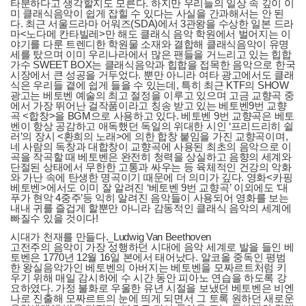
타분하다고 생각할지도 모른다. 하지만 우리들의 일상 속 깊이 이
미 클래식음악이 쉽게 잡힐 수 있다는 사실을 간과해서는 안 된
다. 최근 서울드라마 어워즈(SDA)에서 3관왕을 수상한 일본 드라
마<노다메 칸타빌레>만 해도 클래식 음악 학원에서 벌어지는 이
야기를 다룬 트렌디한 학원물 소재와 결합해 클래식음악이 유명
세를 탔으며 이미 우리나라에서 많은 팬들을 거느리고 있는 힙합
가수 SWEET BOX는 클래식음악과 힙합을 접목한 음악으로 한국
시장에서 큰 성공을 거두었다. 뿐만 아니라 여타 광고에서도 클래
식은 우리들 곁에 쉽게 들을 수 있는데, 특히 최근 KTF의 SHOW
광고는 베토벤 예술의 최고 절정을 이루고 있으며 고금 교향곡 중
에서 가장 뛰어난 걸작품이라고 칭송 받고 있는 베토벤9번 교향
곡 <합창>을 BGM으로 사용하고 있다. 베토벤 9번 교향곡은 베토
벤이 항상 공감하고 애독했던 독일의 위대한 시인 ‘프리드리히 쉴
러’의 장시 <환희의 노래>에 의한 합창 붙임을 가진 교향곡이며,
네 사람의 독창과 대합창이 교향곡에 사용된 최초의 음악으로 이
곡을 작곡할 때 베토벤은 완전히 청력을 상실하고 음향의 세계와
단절된 상태에서 무한한 고통과 싸우는 등 육체적인 건강의 악화
와 가난 속에 탄생한 명곡이기 때문에 더 의미가 깊다. 영화<카핑
베토벤>에서도 이미 잘 알려진 ‘베토벤 9번 교향곡’ 이외에도 ‘대
푸가 현악 4중주’등 익히 알려진 음악들이 사용되어 영화를 보는
내내 귀를 즐겁게 할뿐만 아니라 감동적인 클래식 음악의 세계에
빠질수 있을 것이다!
시대가 천재를 만들다._Ludwig Van Beethoven
고전주의 음악이 가장 성행하던 시대에 음악 세계로 발을 들인 베
토벤은 1770년 12월 16일 본에서 태어났다. 알코올 중독인 평범
한 왕실음악가인 베토벤의 아버지는 베토벤을 모짜르트처럼 키
우기 위해 매일 감시하에 수 시간 동안 피아노 연습을 하도록 강
요하였다. 가정 불화로 우울한 유년 시절을 보냈던 베토벤은 비엔
나로 진출해 모짜르트의 눈에 띄게 되면서 그 토록 원하던 새로운