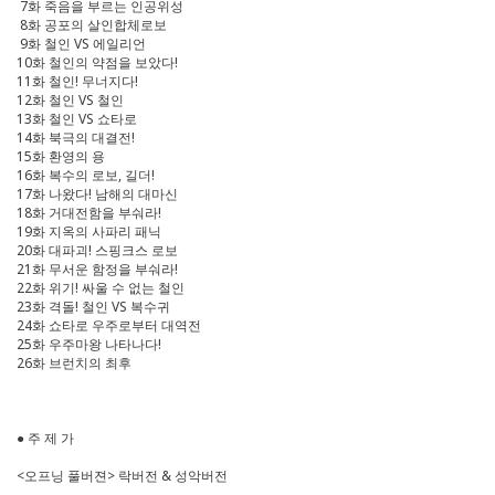
7화 죽음을 부르는 인공위성
8화 공포의 살인합체로보
9화 철인 VS 에일리언
10화 철인의 약점을 보았다!
11화 철인! 무너지다!
12화 철인 VS 철인
13화 철인 VS 쇼타로
14화 북극의 대결전!
15화 환영의 용
16화 복수의 로보, 길더!
17화 나왔다! 남해의 대마신
18화 거대전함을 부숴라!
19화 지옥의 사파리 패닉
20화 대파괴! 스핑크스 로보
21화 무서운 함정을 부숴라!
22화 위기! 싸울 수 없는 철인
23화 격돌! 철인 VS 복수귀
24화 쇼타로 우주로부터 대역전
25화 우주마왕 나타나다!
26화 브런치의 최후
● 주 제 가
<오프닝 풀버젼> 락버전 & 성악버전