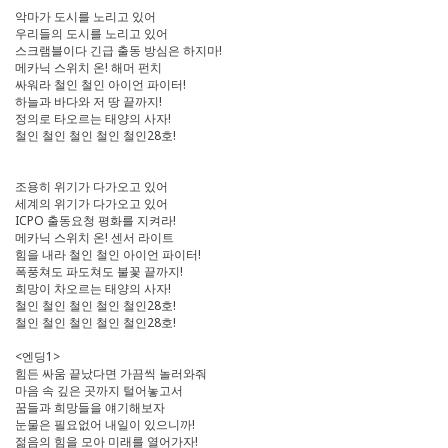
악마가 도시를 노리고 있어
우리들의 도시를 노리고 있어
스크램블이다 긴급 출동 방심은 하지마!
메카닉 스위치 온! 해머 펀치
싸워라 철인 철인 아이언 파이터!
하늘과 바다와 저 땅 끝까지!
정의로 타오르는 태양의 사자!
철인 철인 철인 철인 철인28호!
조용히 위기가 다가오고 있어
세계의 위기가 다가오고 있어
ICPO 출동요청 평화를 지켜라!
메카닉 스위치 온! 센서 라이트
힘을 내라 철인 철인 아이언 파이터!
폭풍쳐도 파도쳐도 불꽃 끝까지!
희망이 차오르는 태양의 사자!
철인 철인 철인 철인 철인28호!
철인 철인 철인 철인 철인28호!
<엔딩1>
힘든 싸움 끝났다면 가끔씩 놀러와줘
마음 속 깊은 곳까지 털어놓고서
꿈들과 희망들을 얘기해보자
눈물은 필요없어 내일이 있으니까!
젊음의 힘을 모아 미래를 열어가자!