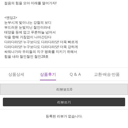
젊음의 힘을 모아 미래를 열어가자!
<엔딩2>
눈부시게 빛이나는 강철의 보디
부드러운 눈빛지닌 철인이라네
태양을 등에 업고 푸른하늘 넘어서
악을 향해 거침없이 나아간단다
다라다라닷! 누구보다도 다라다라닷! 더욱 빠르게
다라다라닷! 누구보다도 다라다라닷! 더욱 강하게
싸워나가라 우리들의 지구 평화를 지키기 위해서
힘을 내라 철인철인 철인28호
상품상세
상품후기
Q & A
교환·배송·반품
리뷰보드0
리뷰쓰기
등록된 리뷰가 없습니다.