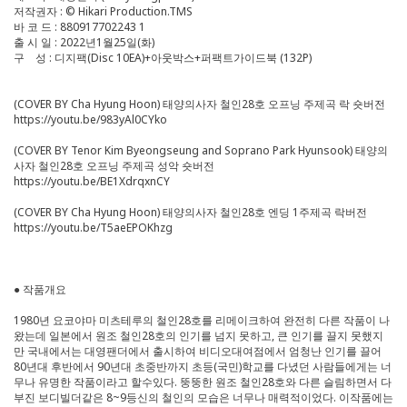
저작권자 : © Hikari Production.TMS
바 코 드 : 880917702243 1
출 시 일 : 2022년1월25일(화)
구 성 : 디지팩(Disc 10EA)+아웃박스+퍼팩트가이드북 (132P)
(COVER BY Cha Hyung Hoon) 태양의사자 철인28호 오프닝 주제곡 락 숏버전
https://youtu.be/983yAl0CYko
(COVER BY Tenor Kim Byeongseung and Soprano Park Hyunsook) 태양의
사자 철인28호 오프닝 주제곡 성악 숏버전
https://youtu.be/BE1XdrqxnCY
(COVER BY Cha Hyung Hoon) 태양의사자 철인28호 엔딩 1주제곡 락버전
https://youtu.be/T5aeEPOKhzg
● 작품개요
1980년 요코야마 미츠테루의 철인28호를 리메이크하여 완전히 다른 작품이 나
왔는데 일본에서 원조 철인28호의 인기를 넘지 못하고, 큰 인기를 끌지 못했지
만 국내에서는 대영팬더에서 출시하여 비디오대여점에서 엄청난 인기를 끌어
80년대 후반에서 90년대 초중반까지 초등(국민)학교를 다녔던 사람들에게는 너
무나 유명한 작품이라고 할수있다. 뚱뚱한 원조 철인28호와 다른 슬림하면서 다
부진 보디빌더같은 8~9등신의 철인의 모습은 너무나 매력적이었다. 이작품에는