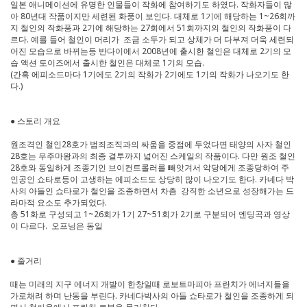
일본 애니메이션에 유명한 인물들이 작화에 참여하기도 하였다. 작화자들이 많
아 80년대 작품이지만 세련된 화풍이 보인다. 대체로 1기에 해당하는 1~26회까
지 철인의 작화풍과 2기에 해당하는 27회에서 51회까지의 철인의 작화풍이 다
르다. 예를 들어 철인이 머리가 조금 소두가 되고 상체가 더 다부져 더욱 세련되
어진 모습으로 바뀌는등 반다이에서 2008년에 출시한 철인은 대체로 2기의 모
습 액션 토이즈에서 출시한 철인은 대체로 1기의 모습.
(간혹 에피소드마다 1기에도 2기의 작화가 2기에도 1기의 작화가 나오기도 한
다.)
● 스토리 개요
원조격인 철인28호가 범죄조직과의 싸움을 중점에 두었다면 태양의 사자 철인
28호는 우주마왕과의 최종 결투까지 넓어진 스케일의 작품이다. 다만 원조 철인
28호와 동일하게 조종기인 브이컨트롤러를 빼앗겨서 악당에게 조종당하여 주
인공인 쇼타로등이 고생하는 에피소드도 상당히 많이 나오기도 한다. 카네다 박
사의 아들인 쇼타로가 철인을 조종하면서 차츰 강직한 소년으로 성장해가는 드
라마적 요소도 추가되었다.
총 51화로 구성되고 1~26회가 1기 27~51회가 2기로 구분되어 엔딩곡과 영상
이 다르다. 오프닝은 동일
● 줄거리
때는 미래의 지구 에너지 개발이 한창일때 로보트마피아 프란치가 에너지들을
가로채려 하며 난동을 부린다. 카네다박사의 아들 쇼타로가 철인을 조종하게 되