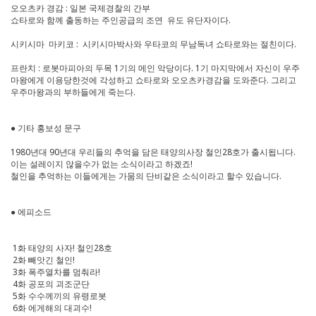
오오츠카 경감 : 일본 국제경찰의 간부
쇼타로와 함께 출동하는 주인공급의 조연 유도 유단자이다.
시키시마 마키코 : 시키시마박사와 우타코의 무남독녀 쇼타로와는 절친이다.
프란치 : 로봇마피아의 두목 1기의 메인 악당이다. 1기 마지막에서 자신이 우주
마왕에게 이용당한것에 각성하고 쇼타로와 오오츠카경감을 도와준다. 그리고
우주마왕과의 부하들에게 죽는다.
● 기타 홍보성 문구
1980년대 90년대 우리들의 추억을 담은 태양의사장 철인28호가 출시됩니다.
이는 설레이지 않을수가 없는 소식이라고 하겠죠!
철인을 추억하는 이들에게는 가뭄의 단비같은 소식이라고 할수 있습니다.
● 에피소드
1화 태양의 사자! 철인28호
2화 빼앗긴 철인!
3화 폭주열차를 멈춰라!
4화 공포의 괴조군단
5화 수수께끼의 유령로봇
6화 에게해의 대괴수!