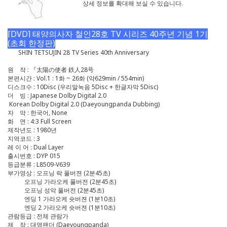
상세 정보를 확대해 보실 수 있습니다.
[DVD] 태양의사자 철인28호 TV 시리즈 40주년 기념 1기
(초회 한정판)
SHIN TETSUJIN 28 TV Series 40th Anniversary
원 작 : 『太陽の使者 鉄人28号
본편시간 : Vol.1 : 1화 ~ 26화 (약629min / 554min)
디스크수 : 10Disc (우리말녹음 5Disc + 한글자막 5Disc)
더 빙 : Japanese Dolby Digital 2.0
Korean Dolby Digital 2.0 (Daeyoungpanda Dubbing)
자 막 : 한국어, None
화 면 : 4:3 Full Screen
제작년도 : 1980년
지역코드 : 3
레 이 어 : Dual Layer
출시번호 : DYP 015
등급분류 : L8509-V639
부가영상 : 오프닝 락 풀버젼 (2분45초)
오프닝 가라오케 풀버전 (2분45초)
오프닝 성악 풀버전 (2분45초)
엔딩 1 가라오케 숏버젼 (1분10초)
엔딩 2 가라오케 숏버젼 (1분10초)
관람등급 : 전체 관람가
제 작 : 대영팬더 (Daeyoungpanda)