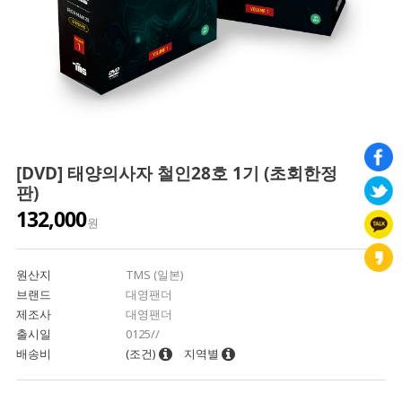
[DVD] 태양의사자 철인28호 1기 (초회한정
판)
132,000
원
원산지
TMS (일본)
브랜드
대영팬더
제조사
대영팬더
출시일
0125//
배송비
(조건)
지역별