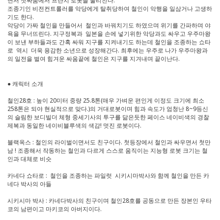
면서 첫싸움에서 프란치 로봇을 물리친다.
조종기인 비전컨트롤러를 악당에게 탈취당하여 철인이 악행을 일삼거나 고생하
기도 한다.
악당이 가짜 철인을 만들어서 철인과 바꿔치기도 하였으며 위기를 간파하며 야
욕을 무너뜨린다. 지구정복과 일본을 손에 넣기위한 악당과도 싸우고 우주마왕
이 보낸 부하들과도 간혹 싸워 지구를 지켜내기도 하는데 철인을 조종하는 쇼타
로 역시 더욱 용감한 소년으로 성장해간다. 최후에는 우주로 나가 우주마왕과
의 일전을 벌여 힘겨운 싸움끝에 철인은 지구를 지겨내며 끝이난다.
● 캐릭터 소개
철인28호 : 높이 20미터 중량 25.8톤(매우 가벼운 편인게 이정도 크기에 최소
258톤은 되야 현실적으로 맞다.)의 거대로봇이며 힘과 속도가 엄청난 8~9등신
의 슬림한 보디빌더 체형 중세기사의 투구를 닮은듯한 페이스 네이비색의 경찰
제복과 동일한 네이비블루색의 색감! 멋진 로봇이다.
블랙옥스 : 철인의 라이벌이면서도 친구이다. 첫등장에서 철인과 싸우면서 첫만
남 ! 조종해서 작동하는 철인과 다르게 스스로 움직이는 지능형 로봇 크기는 철
인과 대체로 비슷
카네다 쇼타로 : 철인을 조종하는 파일럿 시키시마박사와 함께 철인을 만든 카
네다 박사의 아들
시키시마 박사 : 카네다박사의 친구이며 철인28호를 공동으로 만든 장본인 우타
코의 남편이고 마키코의 아버지이다.