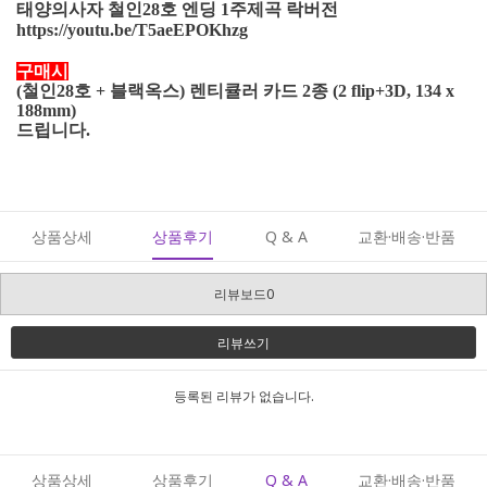
태양의사자 철인28호 엔딩 1주제곡 락버전
https://youtu.be/T5aeEPOKhzg
구매시
(철인28호 + 블랙옥스) 렌티큘러 카드 2종 (2 flip+3D, 134 x
188mm)
드립니다.
상품상세
상품후기
Q & A
교환·배송·반품
리뷰보드0
리뷰쓰기
등록된 리뷰가 없습니다.
상품상세
상품후기
Q & A
교환·배송·반품