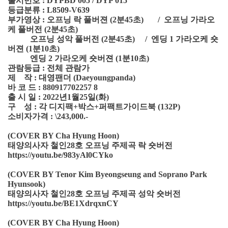
출시번호 : DYPBD 005 / DYP 015
등급분류 : L8509-V639
부가영상 : 오프닝 락 풀버젼 (2분45초) / 오프닝 가라오
케 풀버전 (2분45초)
오프닝 성악 풀버전 (2분45초) / 엔딩 1 가라오케 숏
버젼 (1분10초)
엔딩 2 가라오케 숏버젼 (1분10초)
관람등급 : 전체 관람가
제 작 : 대영팬더 (Daeyoungpanda)
바 코 드 : 880917702257 8
출 시 일 : 2022년1월25일(화)
구 성 : 각 디지팩+박스+퍼팩트가이드북 (132P)
소비자가격 : \243,000.-
(COVER BY Cha Hyung Hoon)
태양의사자 철인28호 오프닝 주제곡 락 숏버전
https://youtu.be/983yAl0CYko
(COVER BY Tenor Kim Byeongseung and Soprano Park
Hyunsook)
태양의사자 철인28호 오프닝 주제곡 성악 숏버전
https://youtu.be/BE1XdrqxnCY
(COVER BY Cha Hyung Hoon)