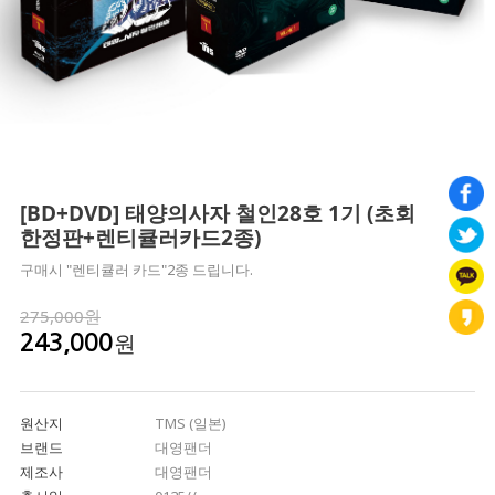
[BD+DVD] 태양의사자 철인28호 1기 (초회
한정판+렌티큘러카드2종)
구매시 "렌티큘러 카드"2종 드립니다.
275,000원
원
243,000
원산지
TMS (일본)
브랜드
대영팬더
제조사
대영팬더