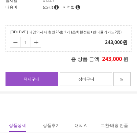
출시일
0125//
배송비
(조건)
지역별
[BD+DVD] 태양의사자 철인28호 1기 (초회한정판+렌티큘러카드2종)
243,000
원
243,000
총 상품 금액
원
즉시구매
장바구니
찜
상품상세
상품후기
Q & A
교환·배송·반품