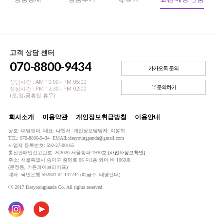
고객 상담 센터
070-8800-9434
카카오톡 문의
상담시간 : AM 10:00 - PM 05:00
1:1문의하기
점심시간 : PM 12:30 - PM 02:00
(토,일,공휴일 휴무)
회사소개
이용약관
개인정보취급방침
이용안내
상호: 대영팬더 대표: 나현서 개인정보담당자: 이봉희
TEL: 070-8800-9434 EMAIL:daeyoungpanda@gmail.com
사업자 등록번호: 592-27-00165
통신판매업신고번호: 제2020-서울송파-1930호
[사업자정보확인]
주소: 서울특별시 송파구 충민로 66 지1층 와이 비 1060호
(문정동, 가든파이브라이프)
계좌: 국민은행 592801-04-137244 (예금주: 대영팬더)
ⓒ 2017 Daeyoungpanda Co. All rights reserved.