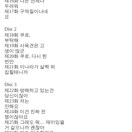
제16화 나는 언제나
두려워
제17화 구역질이나네
요
Disc 2
제18화 쿠로,
부탁해
제19화 사육견은 고
생이 많군
제20화 쿠로, 다시 한
번만
제21화 이나라가 살짝 뒤
집힐테니까
Disc 3
제22화 방해하고 있는건
당신이잖아
제23화 저는
안해요
제24화 이건 진짜 전
쟁이잖아요
제25화 그래도 뭐… 재미있을
거 같으니까 괜찮아