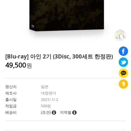
[Blu-ray] 아인 2기 (3Disc, 300세트 한정판)
원
49,500
원산지
일본
제조사
대영팬더
출시일
2021/.1/.2
적립금
500원
배송비
(조건)
지역별