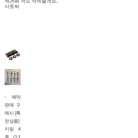
제26화 저도 약속할게요,
사토씨
- 예약
판매 구
매시
[특
전상품]
키링 4
종 (1:1