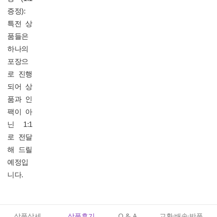
증정):
특전 상
품들은
하나의
포장으
로 진행
되어 상
품과 인
팩이 아
닌 1:1
로 전달
해 드릴
예정입
니다.
상품상세
상품후기
Q & A
교환·배송·반품