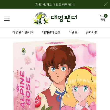
회원가입하고 더 많은 혜택 받기!
0
대영팬더 출시작
대영팬더 굿즈
이벤트
공지사항