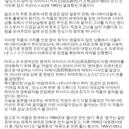
'알프스의 장미'는 아카이시 미치요(赤石路代)가 소학관(小?館)의 인기 소
녀만화 잡지 챠오(ちゃお)에 1983년 발표했던 작품이다.
알프스의 푸른 초원에 대한 동경은 많은 일본의 만화, 애니메이션들에 소
재로 활용되어 왔지만, 이 작품은 제2차 세계대전을 앞둔 어지러운 시대적
상황 속에서 기억상실증에 걸린 주인공 쥬디와 끝까지 그녀를 지키는 랜디
의 스토리가 긴장감 넘치게 흐르고 있다. 역경과 고난을 넘어 아름다운 사
랑을 보여주었던 일본 순정 만화 전성기의 명작중 하나이다.
이러한 작품의 가치를 인정 받아 원작이 완결되지 않은 상황에서 서둘러
애니메이션화가 추진되었는데, 애니메이션의 소재로 만화 원작을 사용하
지 않기로 유명한 오리지널 창작 애니메이션의 대명사 타츠노코 프로덕션
(タツノコプロ)에서 이례적으로 판권을 확보하여 제작을 진행했다.
타츠노코 프로덕션은 원작자 아카이시 미치요(赤石路代)의 미형 캐릭터를
극대화하기 위해 훗날 '마법의 천사 크리미 마미'와 '변덕쟁이 오렌지로드'
등으로 대성하는 다카다 아케미(高田明美)에게 캐릭터 디자인을 맡겼으
며, 자사의 대표 감독 중 한명인 우에다 히데히토(うえだひでひと)가 연출
을 담당했다.
특이할만한 사실은 '바람계곡의 나우시카'에서 부터 '천공의 성 라퓨타',
'이웃집 토토로', '모노노케 히메' 등 스튜디오 지브리 대표감독 미야자키
하야오의 영화음악을 전담해온 히사이시죠(久石?)가 이 작품의 음악을 맡
았다는 점이다.
오늘날 일본을 대표하는 세계적인 악성이 초기 시절 만들었던 TV 애니메
이션의 주제가와 음악들은 어떤 스타일이었는지 들어보는 것도 이 작품의
또 다른 감상 포인트가 될 것이다.
참고로 이 작품은 한국에서 1980년대 '돌아온 연인 랑디' 혹은 '꿈꾸는 알핀
로제'라는 제목의 해적판 만화로 먼저 알려졌고, 이후 1990년 대영팬더에
서 총 7장의 비디오 “알펜로즈” 제목으로 전편 출시 했으며, 1995년 KBS2