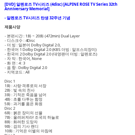
[DVD] 알펜로즈 TV시리즈 (4disc) [ALPINE ROSE TV Series 32th
Anniversary Memorial]
- 알펜로즈 TV시리즈 탄생 32주년 기념
제품사양
- 본편시간 : 1화 ~ 20화 (472min) Dual Layer
- 디스크수 : 4Disc
- 더 빙 : 일본어 Dolby Digital 2.0,
- 한국어 1 Dolby Digital 2.0 (KBS 더빙 : 알프스의장미)
- 한국어 2 Dolby Digital 2.0 (대영팬더 더빙 : 알펜로즈)
- 자 막 : 한국어, None
- 화 면 : 4 : 3
- 음 향 : Dolby Digital 2.0
- 지역코드 : All
Disc 1
1화 : 사랑·격류로의 서장
2화 : 빛 속의 천사
3화 : 기적은 죽음을 넘어
4화 : 초를 다투는 함정
5화 : 과거를 품은 화원
Disc 2
6화 : 붉은 장미의 선율
7화 : 울려퍼져라! 조국의 하늘로
8화 : 화려한 도망자
9화 : 검의 기사 랜디
10화 : 기억은 이별의 아침에