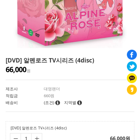
[DVD] 알펜로즈 TV시리즈 (4disc)
66,000
원
제조사
대영팬더
적립금
660원
배송비
(조건)
지역별
[DVD] 알펜로즈 TV시리즈 (4disc)
66,000
원