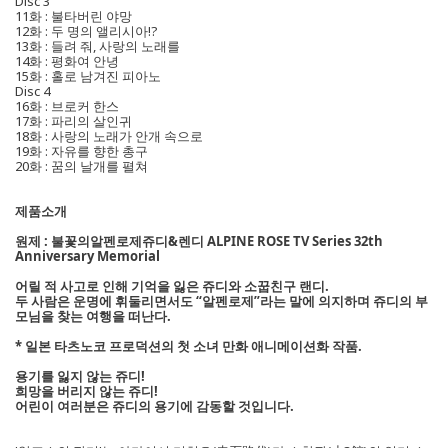
Disc 3
11화 : 불타버린 야망
12화 : 두 명의 앨리시아!?
13화 : 들려 줘, 사랑의 노래를
14화 : 평화여 안녕
15화 : 홀로 남겨진 피아노
Disc 4
16화 : 브로커 한스
17화 : 파리의 살인귀
18화 : 사랑의 노래가 안개 속으로
19화 : 자유를 향한 총구
20화 : 꿈의 날개를 펼쳐
제품소개
원제 : 불꽃의알펜로제쥬디&렌디 ALPINE ROSE TV Series 32th
Anniversary Memorial
어릴 적 사고로 인해 기억을 잃은 쥬디와 소꿉친구 랜디.
두 사람은 운명에 휘둘리면서도 “알펜로제”라는 말에 의지하며 쥬디의 부
모님을 찾는 여행을 떠난다.
* 일본 타츠노코 프로덕션의 첫 소녀 만화 애니메이션화 작품.
용기를 잃지 않는 쥬디!
희망을 버리지 않는 쥬디!
어린이 여러분은 쥬디의 용기에 감동할 것입니다.