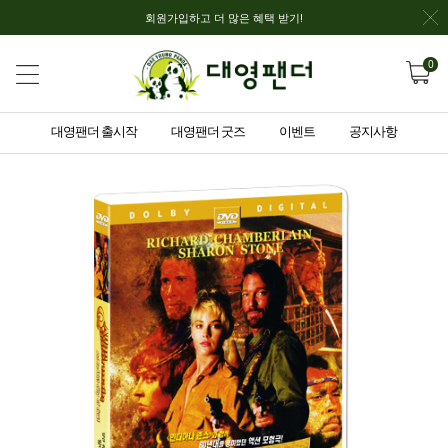
회원가입하고 더 많은 혜택 받기!
0
대영팬더 출시작
대영팬더 굿즈
이벤트
공지사항