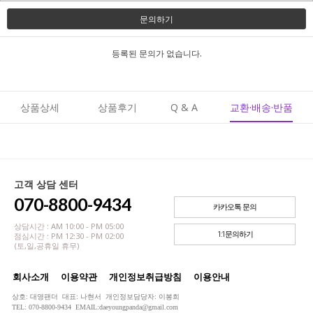
문의하기
등록된 문의가 없습니다.
상품상세
상품후기
Q & A
교환·배송·반품
고객 상담 센터
070-8800-9434
카카오톡 문의
상담시간 : AM 10:00 - PM 05:00
1:1문의하기
점심시간 : PM 12:30 - PM 02:00
(토,일,공휴일 휴무)
회사소개
이용약관
개인정보취급방침
이용안내
상호: 대영팬더 대표: 나현서 개인정보담당자: 이봉희
TEL: 070-8800-9434 EMAIL:daeyoungpanda@gmail.com