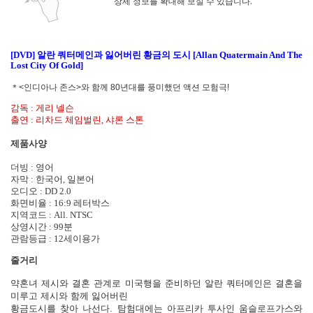
상세 정보를 확대해 보실 수 있습니다.
[DVD] 알란 쿼터메인과 잃어버린 황금의 도시 [Allan Quatermain And The
Lost City Of Gold]
＊<인디아나 존스>와 함께 80년대를 풍미했던 액션 모험극!
감독 : 게리 넬슨
출연 : 리차드 체임벌린, 샤론 스톤
제품사양
더빙 : 영어
자막 : 한국어, 일본어
오디오 : DD 2.0
화면비율 : 16:9 레터박스
지역코드 : All. NTSC
상영시간 : 99분
관람등급 : 12세이용가
줄거리
약혼녀 제시와 결혼 관계로 미국행을 준비하던 알란 쿼터메인은 결혼을
미루고 제시와 함께 잃어버린
황금도시를 찾아 나선다. 탐험대에는 아프리카 투사인 움슬로프가스와