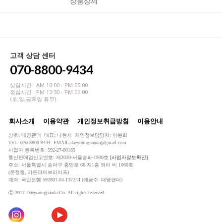
상품상세
고객 상담 센터
070-8800-9434
상담시간 : AM 10:00 - PM 05:00
점심시간 : PM 12:30 - PM 02:00
(토,일,공휴일 휴무)
회사소개
이용약관
개인정보취급방침
이용안내
상호: 대영팬더 대표: 나현서 개인정보담당자: 이봉희
TEL: 070-8800-9434 EMAIL:daeyoungpanda@gmail.com
사업자 등록번호: 592-27-00165
통신판매업신고번호: 제2020-서울송파-1930호
[사업자정보확인]
주소: 서울특별시 송파구 충민로 66 지1층 와이 비 1060호
(문정동, 가든파이브라이프)
계좌: 국민은행 592801-04-137244 (예금주: 대영팬더)
ⓒ 2017 Daeyoungpanda Co. All rights reserved.