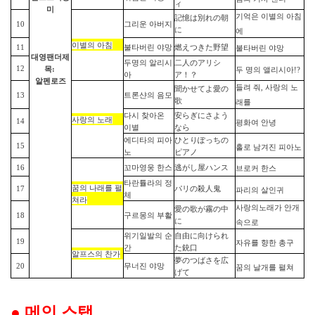
ィ
미
기억은
이별의
아침
記憶は別れの朝
10
그리운 아버지
に
에
이별의
아침
11
불타버린 야망
燃えつきた野望
불타버린
야망
대영팬더
제
두명의 알리시
二人のアリシ
12
목:
두
명의
앨리시아
!?
아
ア！？
알펜로즈
들려
줘
,
사랑의
노
聞かせてよ愛の
13
트론샨의 음모
歌
래를
다시 찾아온
安らぎにさよう
사랑의
노래
14
평화여
안녕
이별
なら
에디타의 피아
ひとりぽっちの
15
홀로
남겨진
피아노
노
ピアノ
16
꼬마영웅 한스
逃がし屋ハンス
브로커
한스
타란튤라의 정
꿈의
나래를
펼
17
パリの殺人鬼
파리의
살인귀
체
쳐라
사랑의
노래가
안개
愛の歌が霧の中
18
구르몽의 부활
に
속으로
위기일발의 순
自由に向けられ
19
자유를
향한
총구
간
た銃口
알프스의
찬가
夢のつばさを
広
20
무너진 야망
꿈의
날개를
펼쳐
げて
●
메인 스탭