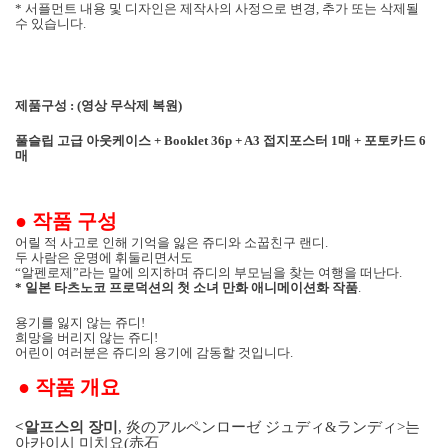
* 서플먼트 내용 및 디자인은 제작사의 사정으로 변경, 추가 또는 삭제될
수 있습니다.
제품구성
:
(영상 무삭제 복원)
풀슬립
고급 아웃케이스
+ Booklet 36p + A3
접지포스터
1
매 + 포토카드 6
매
●
작품 구성
어릴 적 사고로 인해 기억을 잃은 쥬디와 소꿉친구 랜디
.
두 사람은 운명에 휘둘리면서도
“알펜로제”라는 말에 의지하며 쥬디의 부모님을 찾는 여행을 떠난다
.
*
일본 타츠노코 프로덕션의 첫 소녀 만화 애니메이션화 작품
.
용기를 잃지 않는 쥬디
!
희망을 버리지 않는 쥬디
!
어린이 여러분은 쥬디의 용기에 감동할 것입니다
.
●
작품 개요
<
알프스의 장미
,
炎のアルペンロ
ー
ゼ ジュディ
&
ランディ
>
는
아카이시 미치요
(
赤石