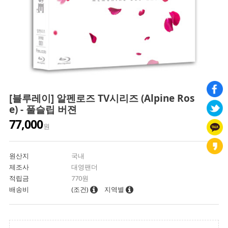
[블루레이] 알펜로즈 TV시리즈 (Alpine Ros
e) - 풀슬립 버젼
77,000
원
원산지
국내
제조사
대영팬더
적립금
770원
배송비
(조건)
지역별