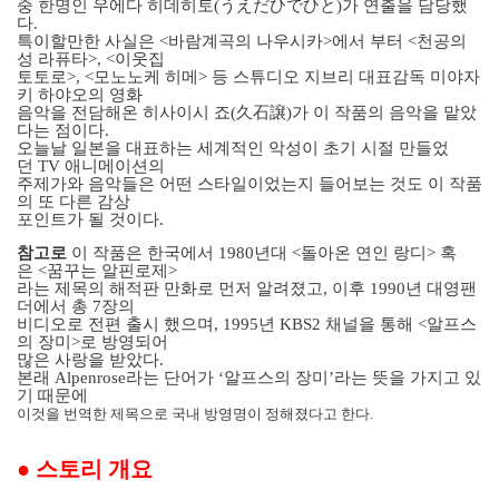
중 한명인 우에다 히데히토
(
うえだひでひと
)
가 연출을 담당했
다
.
특이할만한 사실은
<
바람계곡의 나우시카
>
에서 부터
<
천공의
성 라퓨타
>, <
이웃집
토토로
>, <
모노노케 히메
>
등 스튜디오 지브리 대표감독 미야자
키 하야오의 영화
음악을 전담해온 히사이시 죠
(
久石
譲
)
가 이 작품의 음악을 맡았
다는 점이다
.
오늘날 일본을 대표하는 세계적인 악성이 초기 시절 만들었
던
TV
애니메이션의
주제가와 음악들은 어떤 스타일이었는지 들어보는 것도 이 작품
의 또 다른 감상
포인트가 될 것이다
.
참고로
이 작품은 한국에서
1980
년대
<
돌아온 연인 랑디
>
혹
은
<
꿈꾸는 알핀로제
>
라는 제목의 해적판 만화로 먼저 알려졌고
,
이후
1990
년 대영팬
더에서 총
7
장의
비디오로 전편 출시 했으며
, 1995
년
KBS2
채널을 통해
<
알프스
의 장미
>
로 방영되어
많은 사랑을 받았다
.
본래
Alpenrose
라는 단어가 ‘알프스의 장미’라는 뜻을 가지고 있
기 때문에
이것을 번역한 제목으로 국내 방영명이 정해졌다고 한다
.
●
스토리 개요