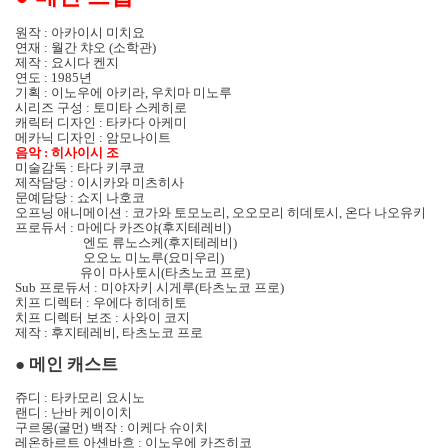
원작
:
아카이시 미치요
연재
:
월간 챠오
(
소학관
)
제작
:
요시다 켄지
연도
: 1985
년
기획
:
이노우에 아키라
,
우치마 미노루
시리즈 구성
:
토미타 스케히로
캐릭터 디자인
:
타카다 아케미
메카닉 디자인
:
암모나이트
음악
:
히사이시 조
미술감독
:
타다 키쿠코
제작담당
:
이시카와 미츠히사
문예담당
:
쇼지 나호코
오프닝 애니메이션
:
코가와 토모노리
,
오오모리 히데토시
,
온다 나오유키
프로듀서
:
마에다 카즈야
(
후지테레비
)
엔도 류노스케
(
후지테레비
)
오오노 미노루
(
요미우리
)
유이 마사토시
(
타츠노코 프로
)
Sub
프로듀서
:
미야자키 시게루
(
타츠노코 프로
)
치프 디렉터
:
우에다 히데히토
치프 디렉터 보조
:
사와이 코지
제작
:
후지테레비
,
타츠노코 프로
●
메인 캐스트
쥬디
:
타카모리 요시노
랜디
:
난바 케이이치
구르몽
(
굴먼
)
백작
:
이케다 슈이치
레온하르트 아셴바흐
:
이노우에 카즈히코