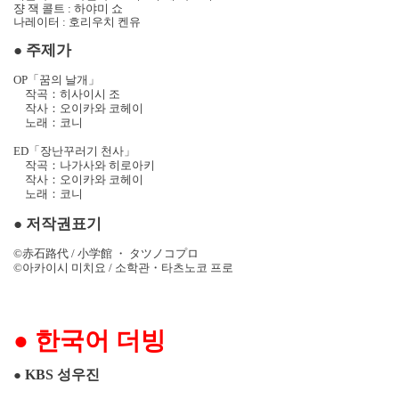
쟝 잭 콜트
:
하야미 쇼
나레이터
:
호리우치 켄유
●
주제가
OP
「꿈의 날개」
작곡：히사이시 조
작사：오이카와 코헤이
노래：코니
ED
「장난꾸러기 천사」
작곡：나가사와 히로아키
작사：오이카와 코헤이
노래：코니
●
저작권표기
©
赤石路代
/
小
学
館
・
タツノコプロ
©
아카이시 미치요
/
소학관
・
타츠노코 프로
●
한국어 더빙
KBS
성우진
●