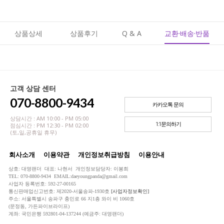
상품상세
상품후기
Q & A
교환·배송·반품
고객 상담 센터
070-8800-9434
카카오톡 문의
상담시간 : AM 10:00 - PM 05:00
1:1문의하기
점심시간 : PM 12:30 - PM 02:00
(토,일,공휴일 휴무)
회사소개
이용약관
개인정보취급방침
이용안내
상호: 대영팬더 대표: 나현서 개인정보담당자: 이봉희
TEL: 070-8800-9434 EMAIL:daeyoungpanda@gmail.com
사업자 등록번호: 592-27-00165
통신판매업신고번호: 제2020-서울송파-1930호
[사업자정보확인]
주소: 서울특별시 송파구 충민로 66 지1층 와이 비 1060호
(문정동, 가든파이브라이프)
계좌: 국민은행 592801-04-137244 (예금주: 대영팬더)