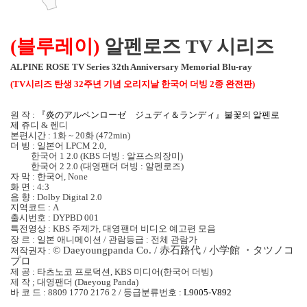
(
블루레이
)
알펜로즈 TV 시리즈
ALPINE ROSE TV Series 32th Anniversary Memorial Blu-ray
(TV
시리즈 탄생
32
주년 기념 오리지날 한국어 더빙
2
종 완전판
)
원 작
:
『炎のアルペンロ
ー
ゼ ジュディ＆ランディ』불꽃의 알펜로
제
쥬디
&
렌디
본편시간
: 1화 ~
20
화
(472min)
더 빙
:
일본어
LPCM 2.0,
한국어
1 2.0 (KBS
더빙
:
알프스의장미
)
한국어
2 2.0 (
대영팬더 더빙
:
알펜로즈
)
자 막
:
한국어
, None
화 면 : 4:3
음 향
: Dolby Digital 2.0
지역코드
: A
출시번호
: DYPBD 001
특전영상
: KBS
주제가
,
대영팬더 비디오 예고편 모음
장 르
:
일본 애니메이션
/
관람등급
:
전체 관람가
© Daeyoungpanda Co. /
赤石路代
/
小
学
館
・
タツノコ
저작권자
:
プロ
제 공
:
타츠노코 프로덕션
, KBS
미디어
(
한국어 더빙
)
제 작
;
대영팬더
(Daeyoug Panda)
바 코 드
: 8809 1770 2176 2 /
등급분류번호
:
L9005-V892