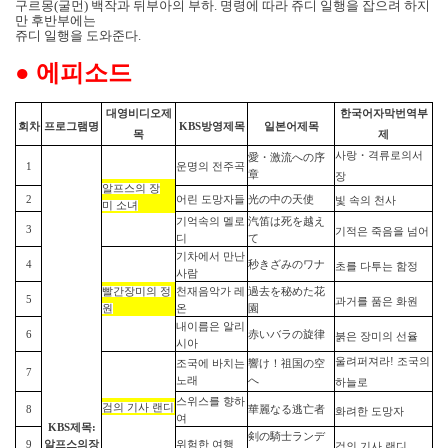
구르몽
(
굴먼
)
백작과 뒤부아의 부하
.
명령에 따라 쥬디 일행을 잡으려 하지
만 후반부에는
쥬디 일행을 도와준다
.
●
에피소드
대영비디오제
한국어자막
번역
부
회차
프로그램명
KBS
방영
제목
일본어
제목
목
제
사랑
・
격류로의서
愛
・
激流への序
1
운명의 전주곡
章
장
알프스의
장
2
어린 도망자들
光の中の天使
빛
속의
천사
미
소녀
기억속의 멜로
汽笛は死を越え
3
기적은
죽음을
넘어
디
て
기차에서 만난
4
秒きざみのワナ
초를
다투는
함정
사람
빨간장미의
정
천재음악가 레
過去を秘めた花
5
과거를
품은
화원
원
온
園
내이름은 알리
6
赤いバラの旋律
붉은
장미의
선율
시아
울려퍼져라
!
조국의
조국에 바치는
響け！祖
国
の空
7
노래
へ
하늘로
스위스를 향하
검의
기사
랜디
8
華麗なる逃亡者
화려한
도망자
여
KBS
제목:
剣
の騎士ランデ
9
알프스의
장
위험한 여행
검의
기사
랜디