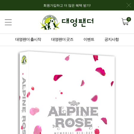
회원가입하고 더 많은 혜택 받기!
0
대영팬더 출시작
대영팬더 굿즈
이벤트
공지사항