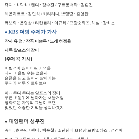
쥬디
:
최덕희
/
랜디
:
강수진
/
구르몽백작
:
김환진
레온하르트
:
김민석
/
카타리나
,
쁘랭땅
:
홍영란
듀보와
:
온영삼
/
타란튤라
:
이규화
/
프랑소와즈
,
해설
:
강희선
KBS
더빙 주제가 가사
●
작사 유 정
/
작곡 이승무
/
노래 하정윤
제목 알프스의 장미
[
주제곡 가사
]
어릴적에 잃어버린 기억을
다시 떠올릴 수는 없을까
슬픔을 딛고 일어서 살아가는
주디가 너무 외로워보여
아
- -
주디 주디는 알프스의 장미
푸른 초원위에 날아가는 새들처럼
평화로운 자유의 그날이 오면
잊었던 소중한 기억들 생각나겠지
대영팬더 성우진
●
쥬디
:
최수민
/
랜디
:
백순철
/
소년랜디
,
쁘랭땅
,
프랑소와즈
:
정경애