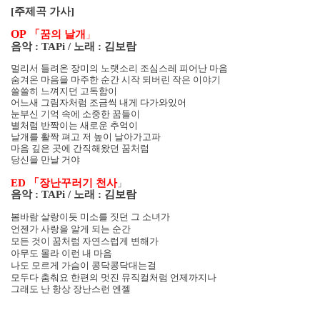
[
주제곡 가사
]
OP
「꿈의 날개
」
음악
: TAPi /
노래
:
김보람
멀리서 들려온 장미의 노랫소리 조심스레 피어난 마음
숨겨온 마음을 마주한 순간 시작 되버린 작은 이야기
쓸쓸히 느껴지던 고독함이
어느새 그림자처럼 조금씩 내게 다가와있어
눈부신 기억 속에 소중한 꿈들이
별처럼 반짝이는 새로운 추억이
날개를 활짝 펴고 저 높이 날아가고파
마음 깊은 곳에 간직해왔던 꿈처럼
당신을 만날 거야
ED
「장난꾸러기 천사
」
음악
: TAPi /
노래
:
김보람
봄바람 살랑이듯 미소를 짓던 그 소녀가
언젠가 사랑을 알게 되는 순간
모든 것이 꿈처럼 자연스럽게 변해가
아무도 몰라 이런 내 마음
나도 모르게 가슴이 콩닥콩닥대는걸
모두다 춤춰요 한편의 멋진 뮤직컬처럼 언제까지나
그래도 난 항상 장난스런 엔젤