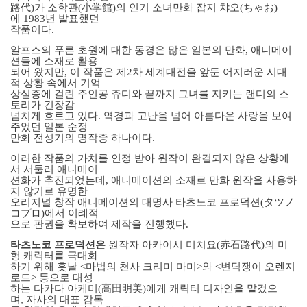
路代
)
가 소학관
(
小
学
館
)
의 인기 소녀만화 잡지 챠오
(
ちゃお
)
에
1983
년 발표했던
작품이다
.
알프스의 푸른 초원에 대한 동경은 많은 일본의 만화
,
애니메이
션들에 소재로 활용
되어 왔지만
,
이 작품은 제
2
차 세계대전을 앞둔 어지러운 시대
적 상황 속에서 기억
상실증에 걸린 주인공 쥬디와 끝까지 그녀를 지키는 랜디의 스
토리가 긴장감
넘치게 흐르고 있다
.
역경과 고난을 넘어 아름다운 사랑을 보여
주었던 일본 순정
만화 전성기의 명작중 하나이다
.
이러한 작품의 가치를 인정 받아 원작이 완결되지 않은 상황에
서 서둘러 애니메이
션화가 추진되었는데
,
애니메이션의 소재로 만화 원작을 사용하
지 않기로 유명한
오리지널 창작 애니메이션의 대명사 타츠노코 프로덕션
(
タツノ
コプロ
)
에서 이례적
으로 판권을 확보하여 제작을 진행했다
.
타츠노코 프로덕션은
원작자 아카이시 미치요
(
赤石路代
)
의 미
형 캐릭터를 극대화
하기 위해 훗날
<
마법의 천사 크리미 마미
>
와
<
변덕쟁이 오렌지
로드
>
등으로 대성
하는 다카다 아케미
(
高田明美
)
에게 캐릭터 디자인을 맡겼으
며
,
자사의 대표 감독