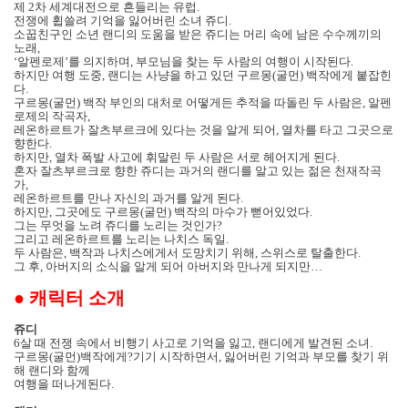
제
2
차 세계대전으로 흔들리는 유럽
.
전쟁에 휩쓸려 기억을 잃어버린 소녀 쥬디
.
소꿉친구인 소년 랜디의 도움을 받은 쥬디는 머리 속에 남은 수수께끼의
노래
,
‘알펜로제’를 의지하며
,
부모님을 찾는 두 사람의 여행이 시작된다
.
하지만 여행 도중
,
랜디는 사냥을 하고 있던 구르몽
(
굴먼
)
백작에게 붙잡힌
다
.
구르몽
(
굴먼
)
백작 부인의 대처로 어떻게든 추적을 따돌린 두 사람은
,
알펜
로제의 작곡자
,
레온하르트가 잘츠부르크에 있다는 것을 알게 되어
,
열차를 타고 그곳으로
향한다
.
하지만
,
열차 폭발 사고에 휘말린 두 사람은 서로 헤어지게 된다
.
혼자 잘츠부르크로 향한 쥬디는 과거의 랜디를 알고 있는 젊은 천재작곡
가
,
레온하르트를 만나 자신의 과거를 알게 된다
.
하지만
,
그곳에도 구르몽
(
굴먼
)
백작의 마수가 뻗어있었다
.
그는 무엇을 노려 쥬디를 노리는 것인가
?
그리고 레온하르트를 노리는 나치스 독일
.
두 사람은
,
백작과 나치스에게서 도망치기 위해
,
스위스로 탈출한다
.
그 후
,
아버지의 소식을 알게 되어 아버지와 만나게 되지만
…
●
캐릭터 소개
쥬디
6
살 때 전쟁 속에서 비행기 사고로 기억을 잃고
,
랜디에게 발견된 소녀
.
구르몽
(
굴먼
)
백작에게?기기 시작하면서
,
잃어버린 기억과 부모를 찾기 위
해 랜디와 함께
여행을 떠나게된다
.