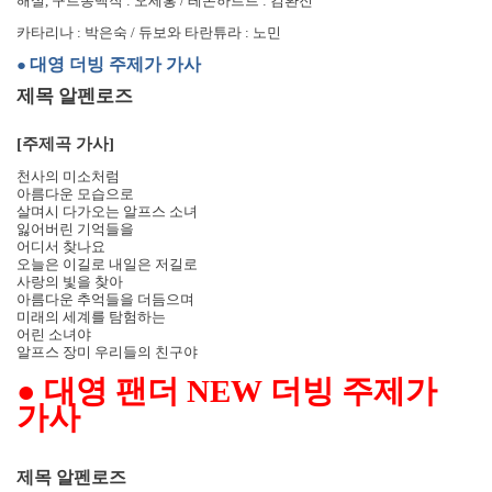
해설
,
구르몽백작
:
오세홍
/
레온하르트
:
김환진
카타리나
:
박은숙
/
듀보와 타란튜라
:
노민
대영 더빙 주제가 가사
●
제목 알펜로즈
[
주제곡 가사
]
천사의 미소처럼
아름다운 모습으로
살며시 다가오는 알프스 소녀
잃어버린 기억들을
어디서 찾나요
오늘은 이길로 내일은 저길로
사랑의 빛을 찾아
아름다운 추억들을 더듬으며
미래의 세계를 탐험하는
어린 소녀야
알프스 장미 우리들의 친구야
●
대영 팬더
NEW
더빙 주제가
가사
제목 알펜로즈