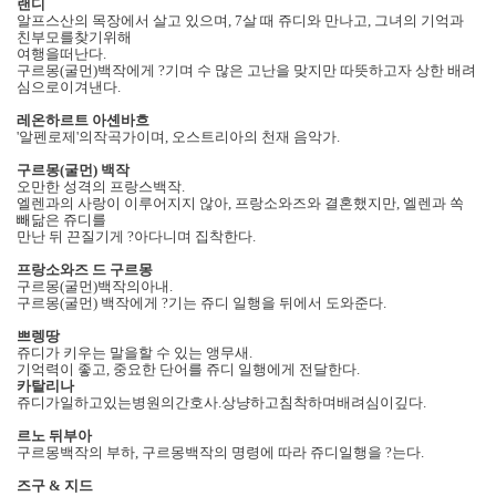
랜디
알프스산의 목장에서 살고 있으며
, 7
살 때 쥬디와 만나고
,
그녀의 기억과
친부모를찾기위해
여행을떠난다
.
구르몽
(
굴먼
)
백작에게 ?기며 수 많은 고난을 맞지만 따뜻하고자 상한 배려
심으로이겨낸다
.
레온하르트 아셴바흐
'
알펜로제
'
의작곡가이며
,
오스트리아의 천재 음악가
.
구르몽
(
굴먼
)
백작
오만한 성격의 프랑스백작
.
엘렌과의 사랑이 이루어지지 않아
,
프랑소와즈와 결혼했지만
,
엘렌과 쏙
빼닮은 쥬디를
만난 뒤 끈질기게 ?아다니며 집착한다
.
프랑소와즈 드 구르몽
구르몽
(
굴먼
)
백작의아내
.
구르몽
(
굴먼
)
백작에게 ?기는 쥬디 일행을 뒤에서 도와준다
.
쁘렝땅
쥬디가 키우는 말을할 수 있는 앵무새
.
기억력이 좋고
,
중요한 단어를 쥬디 일행에게 전달한다
.
카탈리나
쥬디가일하고있는병원의간호사
.
상냥하고침착하며배려심이깊다
.
르노 뒤부아
구르몽백작의 부하
,
구르몽백작의 명령에 따라 쥬디일행을 ?는다
.
즈구
&
지드